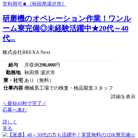
研磨機のオペレーション作業！ワンル
ーム寮完備◎未経験活躍中★20代～40
代...
株式会社BREXA Next
給与
月収例
290,000
円
勤務地
秋田県 湯沢市
寮・社宅
あり（無料）
仕事内容
機械系工場での検査・検品製造スタッフ
詳細を表示
＼最短45秒で完了／
応募へ進む
詳しく
見る