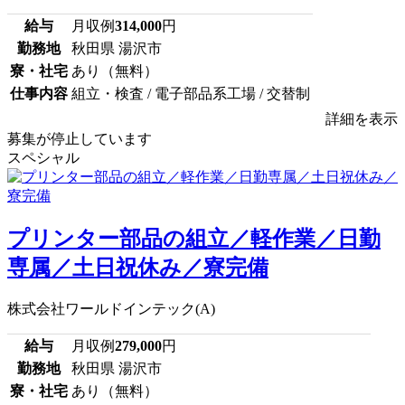
給与
月収例
314,000
円
勤務地
秋田県 湯沢市
寮・社宅
あり（無料）
仕事内容
組立・検査 / 電子部品系工場 / 交替制
詳細を表示
募集が停止しています
スペシャル
プリンター部品の組立／軽作業／日勤
専属／土日祝休み／寮完備
株式会社ワールドインテック(A)
給与
月収例
279,000
円
勤務地
秋田県 湯沢市
寮・社宅
あり（無料）