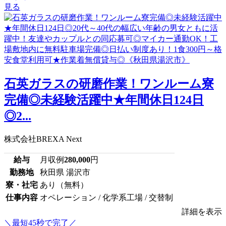
見る
石英ガラスの研磨作業！ワンルーム寮
完備◎未経験活躍中★年間休日124日
◎2...
株式会社BREXA Next
給与
月収例
280,000
円
勤務地
秋田県 湯沢市
寮・社宅
あり（無料）
仕事内容
オペレーション / 化学系工場 / 交替制
詳細を表示
＼最短45秒で完了／