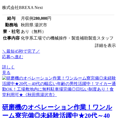
株式会社BREXA Next
給与
月収例
280,000
円
勤務地
秋田県 湯沢市
寮・社宅
あり（無料）
仕事内容
化学系工場での機械操作・製造補助製造スタッフ
詳細を表示
＼最短45秒で完了／
応募へ進む
詳しく
見る
研磨機のオペレーション作業！ワンル
ーム寮完備◎未経験活躍中★20代～40