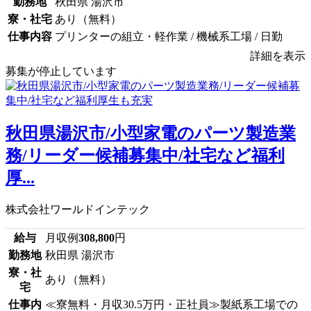
勤務地
秋田県 湯沢市
寮・社宅
あり（無料）
仕事内容
プリンターの組立・軽作業 / 機械系工場 / 日勤
詳細を表示
募集が停止しています
秋田県湯沢市/小型家電のパーツ製造業
務/リーダー候補募集中/社宅など福利
厚...
株式会社ワールドインテック
給与
月収例
308,800
円
勤務地
秋田県 湯沢市
寮・社
あり（無料）
宅
仕事内
≪寮無料・月収30.5万円・正社員≫製紙系工場での