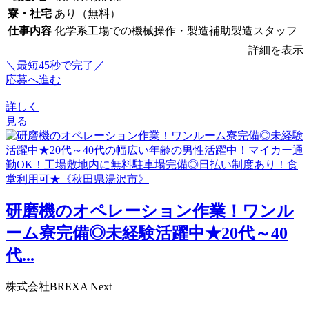
寮・社宅
あり（無料）
仕事内容
化学系工場での機械操作・製造補助製造スタッフ
詳細を表示
＼最短45秒で完了／
応募へ進む
詳しく
見る
研磨機のオペレーション作業！ワンル
ーム寮完備◎未経験活躍中★20代～40
代...
株式会社BREXA Next