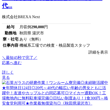
代...
株式会社BREXA Next
給与
月収例
290,000
円
勤務地
秋田県 湯沢市
寮・社宅
あり（無料）
仕事内容
機械系工場での検査・検品製造スタッフ
詳細を表示
＼最短45秒で完了／
応募へ進む
詳しく
見る