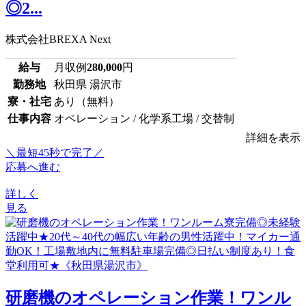
◎2...
株式会社BREXA Next
給与
月収例
280,000
円
勤務地
秋田県 湯沢市
寮・社宅
あり（無料）
仕事内容
オペレーション / 化学系工場 / 交替制
詳細を表示
＼最短45秒で完了／
応募へ進む
詳しく
見る
研磨機のオペレーション作業！ワンル