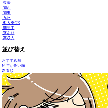
東海
関西
関東
九州
即入寮OK
期間工
寮あり
高収入
並び替え
おすすめ順
給与が高い順
新着順