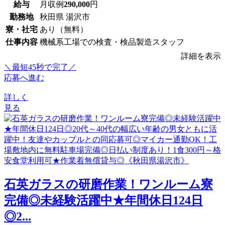
給与
月収例
290,000
円
勤務地
秋田県 湯沢市
寮・社宅
あり（無料）
仕事内容
機械系工場での検査・検品製造スタッフ
詳細を表示
＼最短45秒で完了／
応募へ進む
詳しく
見る
石英ガラスの研磨作業！ワンルーム寮
完備◎未経験活躍中★年間休日124日
◎2...