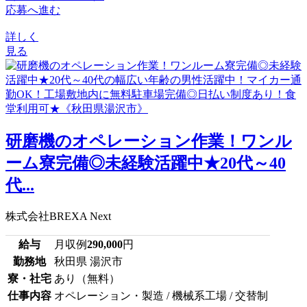
応募へ進む
詳しく
見る
研磨機のオペレーション作業！ワンル
ーム寮完備◎未経験活躍中★20代～40
代...
株式会社BREXA Next
給与
月収例
290,000
円
勤務地
秋田県 湯沢市
寮・社宅
あり（無料）
仕事内容
オペレーション・製造 / 機械系工場 / 交替制