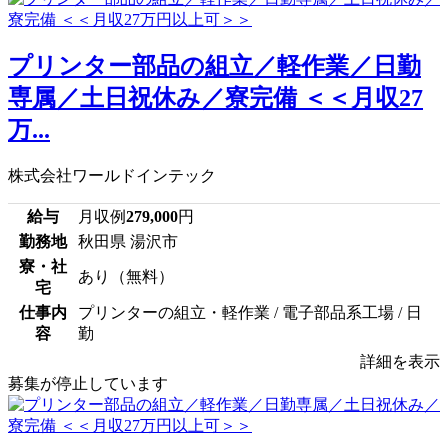
プリンター部品の組立／軽作業／日勤
専属／土日祝休み／寮完備 ＜＜月収27
万...
株式会社ワールドインテック
給与
月収例
279,000
円
勤務地
秋田県 湯沢市
寮・社
あり（無料）
宅
仕事内
プリンターの組立・軽作業 / 電子部品系工場 / 日
容
勤
詳細を表示
募集が停止しています