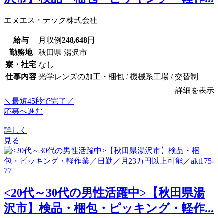
エヌエス・テック株式会社
給与
月収例
248,648
円
勤務地
秋田県 湯沢市
寮・社宅
なし
仕事内容
光学レンズの加工・梱包 / 機械系工場 / 交替制
詳細を表示
＼最短45秒で完了／
応募へ進む
詳しく
見る
<20代～30代の男性活躍中>【秋田県湯
沢市】検品・梱包・ピッキング・軽作...