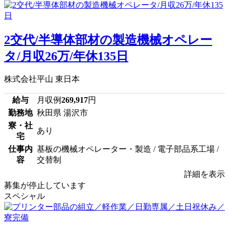
2交代/半導体部材の製造機械オペレー
タ/月収26万/年休135日
株式会社平山 東日本
給与
月収例
269,917
円
勤務地
秋田県 湯沢市
寮・社
あり
宅
仕事内
基板の機械オペレーター・製造 / 電子部品系工場 /
容
交替制
詳細を表示
募集が停止しています
スペシャル