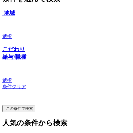
地域
選択
こだわり
給与/職種
選択
条件クリア
この条件で検索
人気の条件から検索