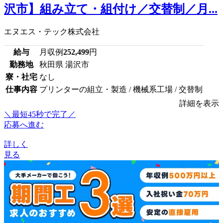
沢市】組み立て・組付け／交替制／月...
エヌエス・テック株式会社
給与
月収例
252,499
円
勤務地
秋田県 湯沢市
寮・社宅
なし
仕事内容
プリンターの組立・製造 / 機械系工場 / 交替制
詳細を表示
＼最短45秒で完了／
応募へ進む
詳しく
見る