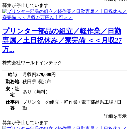
募集が停止しています
プリンター部品の組立／軽作業／日勤
専属／土日祝休み／寮完備 ＜＜月収27
万...
株式会社ワールドインテック
給与
月収例
279,000
円
勤務地
秋田県 湯沢市
寮・社
あり（無料）
宅
仕事内
プリンターの組立・軽作業 / 電子部品系工場 / 日
容
勤
詳細を表示
募集が停止しています