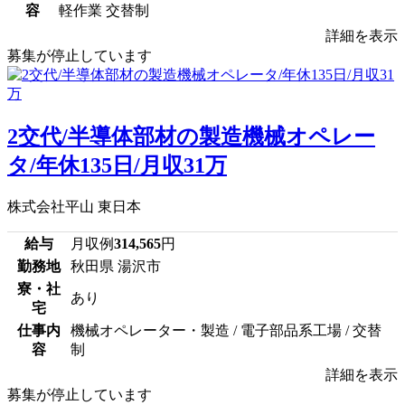
容
軽作業 交替制
詳細を表示
募集が停止しています
2交代/半導体部材の製造機械オペレー
タ/年休135日/月収31万
株式会社平山 東日本
給与
月収例
314,565
円
勤務地
秋田県 湯沢市
寮・社
あり
宅
仕事内
機械オペレーター・製造 / 電子部品系工場 / 交替
容
制
詳細を表示
募集が停止しています