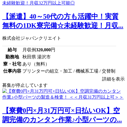
【派遣】40～50代の方も活躍中！実質
無料の1DK寮完備☆未経験歓迎！月収...
株式会社ジャパンクリエイト
給与
月収例
320,000
円
勤務地
秋田県 湯沢市
寮・社宅
あり（無料）
仕事内容
プリンターの組立・加工 / 機械系工場 / 交替制
詳細を表示
募集が停止しています
【寮費0円×月31万円可×日払いOK】空
調完備のカンタン作業♪小型パーツの...