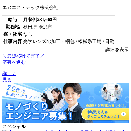
エヌエス・テック株式会社
給与
月収例
231,668
円
勤務地
秋田県 湯沢市
寮・社宅
なし
仕事内容
光学レンズの加工・梱包 / 機械系工場 / 日勤
詳細を表示
＼最短45秒で完了／
応募へ進む
詳しく
見る
スペシャル