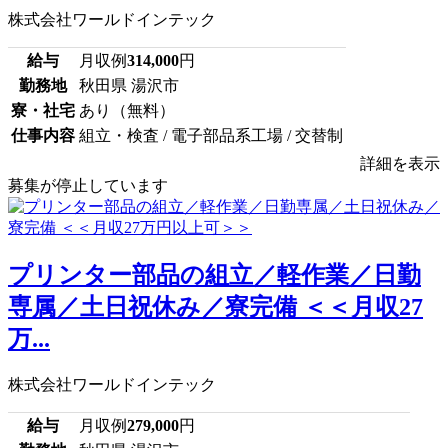
株式会社ワールドインテック
給与
月収例
314,000
円
勤務地
秋田県 湯沢市
寮・社宅
あり（無料）
仕事内容
組立・検査 / 電子部品系工場 / 交替制
詳細を表示
募集が停止しています
プリンター部品の組立／軽作業／日勤
専属／土日祝休み／寮完備 ＜＜月収27
万...
株式会社ワールドインテック
給与
月収例
279,000
円