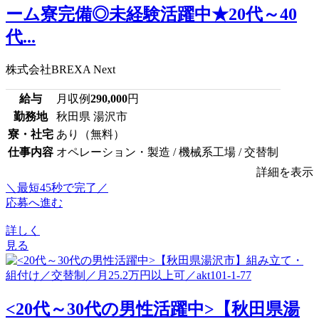
ーム寮完備◎未経験活躍中★20代～40
代...
株式会社BREXA Next
給与
月収例
290,000
円
勤務地
秋田県 湯沢市
寮・社宅
あり（無料）
仕事内容
オペレーション・製造 / 機械系工場 / 交替制
詳細を表示
＼最短45秒で完了／
応募へ進む
詳しく
見る
<20代～30代の男性活躍中>【秋田県湯