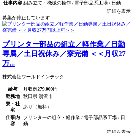
仕事内容
組み立て・機械の操作 / 電子部品系工場 / 日勤
詳細を表示
募集が停止しています
プリンター部品の組立／軽作業／日勤
専属／土日祝休み／寮完備 ＜＜月収27
万...
株式会社ワールドインテック
給与
月収例
279,000
円
勤務地
秋田県 湯沢市
寮・社
あり（無料）
宅
仕事内
プリンターの組立・軽作業 / 電子部品系工場 / 日
容
勤
詳細を表示