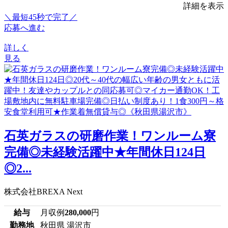
詳細を表示
＼最短45秒で完了／
応募へ進む
詳しく
見る
石英ガラスの研磨作業！ワンルーム寮
完備◎未経験活躍中★年間休日124日
◎2...
株式会社BREXA Next
給与
月収例
280,000
円
勤務地
秋田県 湯沢市