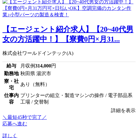
【エージェント紹介求人】【20~40代男
女の方活躍中！】【寮費0円×月31...
株式会社ワールドインテック(A)
給与
月収例
314,000
円
勤務地
秋田県 湯沢市
寮・社
あり（無料）
宅
仕事内
プリンターの組立・製造マシンの操作 / 電子部品系
容
工場 / 交替制
詳細を表示
＼最短45秒で完了／
応募へ進む
詳しく