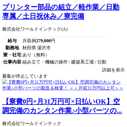
プリンター部品の組立／軽作業／日勤
専属／土日祝休み／寮完備
株式会社ワールドインテック(A)
給与
月収例
279,000
円
勤務地
秋田県 湯沢市
寮・社宅
あり（無料）
仕事内容
組み立て・機械の操作 / 建築系工場 / 日勤
詳細を表示
募集が停止しています
【寮費0円×月31万円可×日払いOK】空
調完備のカンタン作業♪小型パーツの...
株式会社ワールドインテック