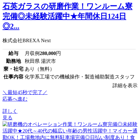
石英ガラスの研磨作業！ワンルーム寮
完備◎未経験活躍中★年間休日124日
◎2...
株式会社BREXA Next
給与
月収例
280,000
円
勤務地
秋田県 湯沢市
寮・社宅
あり（無料）
仕事内容
化学系工場での機械操作・製造補助製造スタッフ
詳細を表示
＼最短45秒で完了／
応募へ進む
詳しく
見る