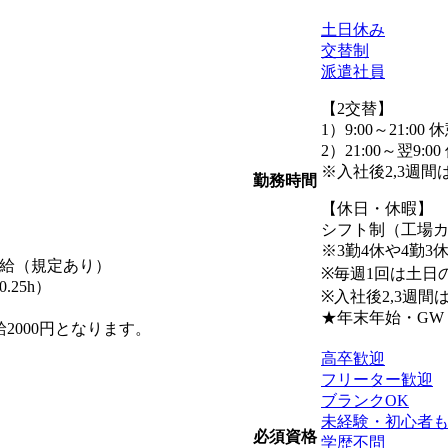
土日休み
交替制
派遣社員
【2交替】
1）9:00～21:00
2）21:00～翌9:0
※入社後2,3週間は
勤務時間
【休日・休暇】
シフト制（工場
※3勤4休や4勤3
支給（規定あり）
※毎週1回は土日
.25h）
※入社後2,3週
★年末年始・GW
2000円となります。
高卒歓迎
フリーター歓迎
ブランクOK
未経験・初心者
必須資格
学歴不問