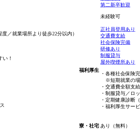
第二新卒歓迎
未経験可
正社員登用あり
円程度／就業場所より徒歩22分以内）
交通費支給
社会保険完備
研修あり
制服貸与
すい！
屋外喫煙所あり
福利厚生
・各種社会保険
※短期就業の場
・交通費全額支
・制服貸与／ロ
・定期健康診断
ス
・福利厚生サー
あり（無料）
寮・社宅