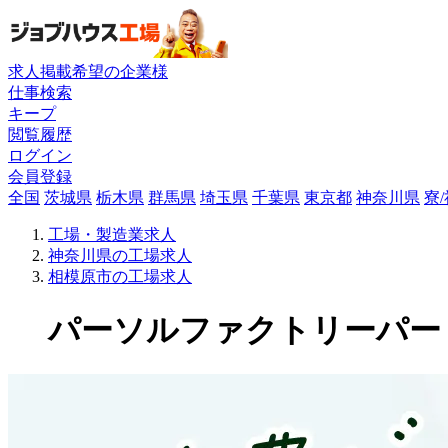
求人掲載希望の企業様
仕事検索
キープ
閲覧履歴
ログイン
会員登録
全国
茨城県
栃木県
群馬県
埼玉県
千葉県
東京都
神奈川県
寮
工場・製造業求人
神奈川県の工場求人
相模原市の工場求人
パーソルファクトリーパートナ