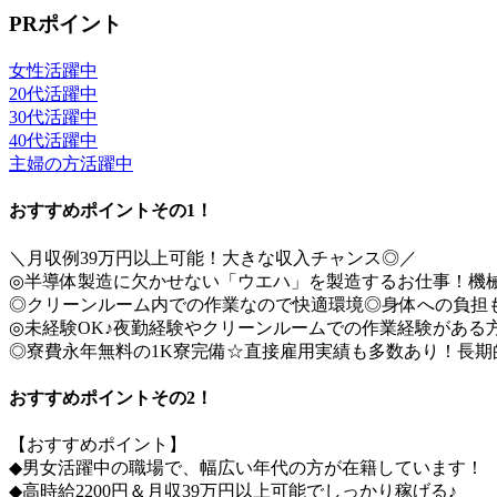
PRポイント
女性活躍中
20代活躍中
30代活躍中
40代活躍中
主婦の方活躍中
おすすめポイントその1！
＼月収例39万円以上可能！大きな収入チャンス◎／
◎半導体製造に欠かせない「ウエハ」を製造するお仕事！機
◎クリーンルーム内での作業なので快適環境◎身体への負担
◎未経験OK♪夜勤経験やクリーンルームでの作業経験がある
◎寮費永年無料の1K寮完備☆直接雇用実績も多数あり！長期
おすすめポイントその2！
【おすすめポイント】
◆男女活躍中の職場で、幅広い年代の方が在籍しています！
◆高時給2200円＆月収39万円以上可能でしっかり稼げる♪