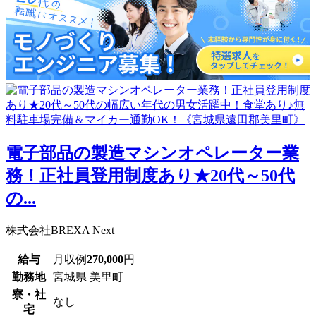
電子部品の製造マシンオペレーター業
務！正社員登用制度あり★20代～50代
の...
株式会社BREXA Next
給与
月収例
270,000
円
勤務地
宮城県 美里町
寮・社
なし
宅