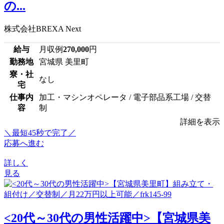
の...
株式会社BREXA Next
給与
月収例
270,000
円
勤務地
宮城県 美里町
寮・社
なし
宅
仕事内
加工・マシンオペレータ / 電子部品系工場 / 交替
容
制
詳細を表示
＼最短45秒で完了／
応募へ進む
詳しく
見る
<20代～30代の男性活躍中>【宮城県美