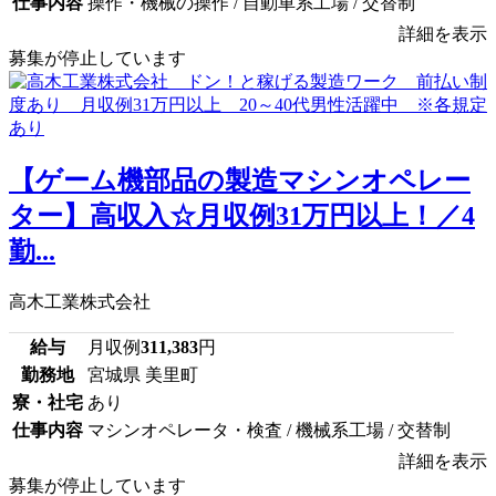
仕事内容
操作・機械の操作 / 自動車系工場 / 交替制
詳細を表示
募集が停止しています
【ゲーム機部品の製造マシンオペレー
ター】高収入☆月収例31万円以上！／4
勤...
高木工業株式会社
給与
月収例
311,383
円
勤務地
宮城県 美里町
寮・社宅
あり
仕事内容
マシンオペレータ・検査 / 機械系工場 / 交替制
詳細を表示
募集が停止しています