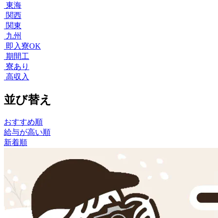
東海
関西
関東
九州
即入寮OK
期間工
寮あり
高収入
並び替え
おすすめ順
給与が高い順
新着順