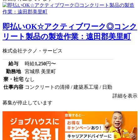
即払いOK☆アクティブワーク◎コンク
リート製品の製造作業：遠田郡美里町
株式会社テクノ・サービス
給与
時給
1,250
円〜
勤務地
宮城県 美里町
寮・社宅
なし
仕事内容
コンクリートの清掃 / 建築系工場 / 日勤
詳細を表示
募集が停止しています