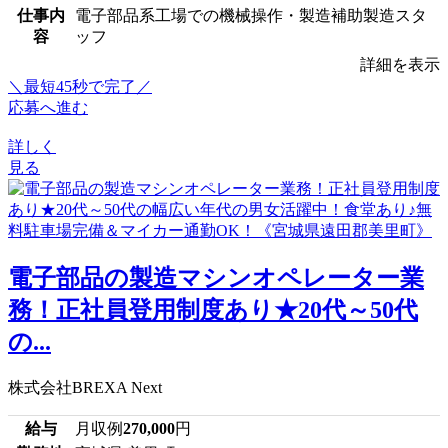
仕事内
電子部品系工場での機械操作・製造補助製造スタ
容
ッフ
詳細を表示
＼最短45秒で完了／
応募へ進む
詳しく
見る
電子部品の製造マシンオペレーター業
務！正社員登用制度あり★20代～50代
の...
株式会社BREXA Next
給与
月収例
270,000
円