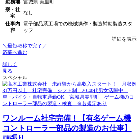
勤務地
宮城県 美里町
寮・社
なし
宅
仕事内
電子部品系工場での機械操作・製造補助製造スタ
容
ッフ
詳細を表示
＼最短45秒で完了／
応募へ進む
詳しく
見る
スペシャル
ワンルーム社宅完備！【有名ゲーム機
コントローラー部品の製造のお仕事】
頑張り...