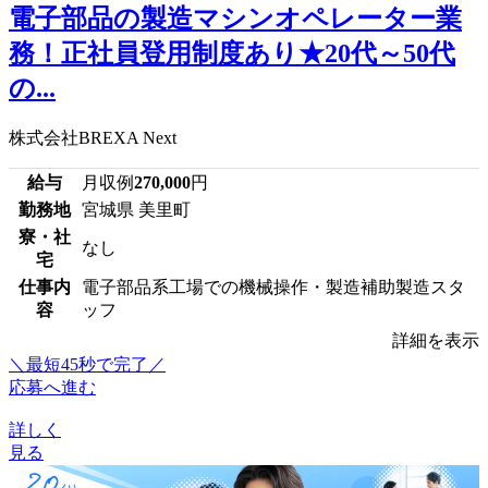
電子部品の製造マシンオペレーター業
務！正社員登用制度あり★20代～50代
の...
株式会社BREXA Next
給与
月収例
270,000
円
勤務地
宮城県 美里町
寮・社
なし
宅
仕事内
電子部品系工場での機械操作・製造補助製造スタ
容
ッフ
詳細を表示
＼最短45秒で完了／
応募へ進む
詳しく
見る