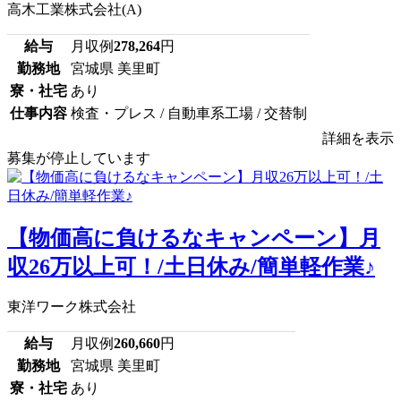
高木工業株式会社(A)
給与
月収例
278,264
円
勤務地
宮城県 美里町
寮・社宅
あり
仕事内容
検査・プレス / 自動車系工場 / 交替制
詳細を表示
募集が停止しています
【物価高に負けるなキャンペーン】月
収26万以上可！/土日休み/簡単軽作業♪
東洋ワーク株式会社
給与
月収例
260,660
円
勤務地
宮城県 美里町
寮・社宅
あり