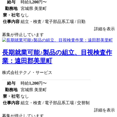
給与
時給
1,200
円〜
勤務地
宮城県 美里町
寮・社宅
なし
仕事内容
組立・検査 / 電子部品系工場 / 日勤
詳細を表示
募集が停止しています
長期就業可能♪製品の組立、目視検査作
業：遠田郡美里町
株式会社テクノ・サービス
給与
時給
1,200
円〜
勤務地
宮城県 美里町
寮・社宅
なし
仕事内容
組立・検査 / 電子部品系工場 / 交替制
詳細を表示
募集が停止しています