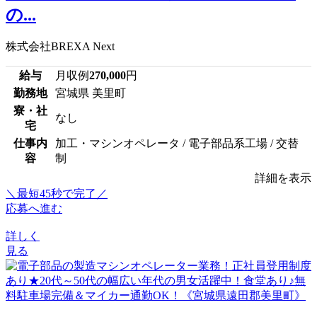
の...
株式会社BREXA Next
給与
月収例
270,000
円
勤務地
宮城県 美里町
寮・社
なし
宅
仕事内
加工・マシンオペレータ / 電子部品系工場 / 交替
容
制
詳細を表示
＼最短45秒で完了／
応募へ進む
詳しく
見る