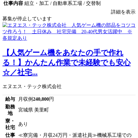
仕事内容
組立・加工 / 自動車系工場 / 交替制
詳細を表示
募集が停止しています
【人気ゲーム機をあなたの手で作れ
る！】かんたん作業で未経験でも安心
☆／社宅...
エヌエス・テック株式会社
給与
月収例
240,800
円
勤務
宮城県 美里町
地
寮・
あり
社宅
仕事
≪寮完備・月収24万円・派遣社員≫機械系工場での