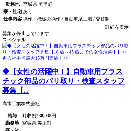
勤務地
宮城県 美里町
寮・社宅
あり
仕事内容
操作・機械の操作 / 自動車系工場 / 交替制
詳細を表示
募集が停止しています
スペシャル
◆【女性の活躍中！】自動車用プラス
チック部品のバリ取り・検査スタッフ
募集【...
高木工業株式会社
給与
月収例
238,938
円
勤務地
宮城県 美里町
寮・社