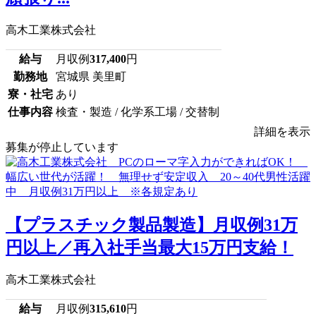
高木工業株式会社
給与
月収例
317,400
円
勤務地
宮城県 美里町
寮・社宅
あり
仕事内容
検査・製造 / 化学系工場 / 交替制
詳細を表示
募集が停止しています
【プラスチック製品製造】月収例31万
円以上／再入社手当最大15万円支給！
高木工業株式会社
給与
月収例
315,610
円