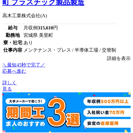
町 プラスチック製品製造
高木工業株式会社(A)
給与
月収例
315,610
円
勤務地
宮城県 美里町
寮・社宅
あり
仕事内容
メンテナンス・プレス / 半導体工場 / 交替制
詳細を表示
＼最短45秒で完了／
応募へ進む
詳しく
見る