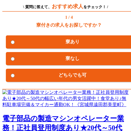
おすすめ求人
\ 質問に答えて、
をチェック！ /
1 / 4
寮付きの求人をお探しですか？
寮あり
寮なし
どちらでも可
電子部品の製造マシンオペレーター業
務！正社員登用制度あり★20代～50代