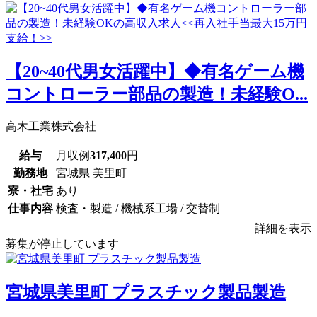
【20~40代男女活躍中】◆有名ゲーム機
コントローラー部品の製造！未経験O...
高木工業株式会社
給与
月収例
317,400
円
勤務地
宮城県 美里町
寮・社宅
あり
仕事内容
検査・製造 / 機械系工場 / 交替制
詳細を表示
募集が停止しています
宮城県美里町 プラスチック製品製造