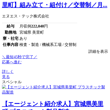
里町】組み立て・組付け／交替制／月...
エヌエス・テック株式会社
給与
月収例
222,040
円
勤務地
宮城県 美里町
寮・社宅
あり
仕事内容
検査・製造 / 機械系工場 / 交替制
詳細を表示
＼最短45秒で完了／
応募へ進む
詳しく
見る
スペシャル
【エージェント紹介求人】宮城県美里