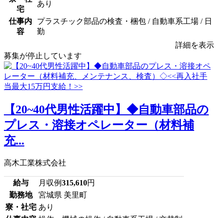
あり
宅
仕事内
プラスチック部品の検査・梱包 / 自動車系工場 / 日
容
勤
詳細を表示
募集が停止しています
【20~40代男性活躍中】◆自動車部品の
プレス・溶接オペレーター（材料補
充...
高木工業株式会社
給与
月収例
315,610
円
勤務地
宮城県 美里町
寮・社宅
あり