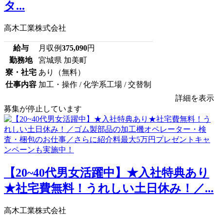
タ...
高木工業株式会社
給与
月収例
375,090
円
勤務地
宮城県 加美町
寮・社宅
あり（無料）
仕事内容
加工・操作 / 化学系工場 / 交替制
詳細を表示
募集が停止しています
【20~40代男女活躍中】★入社特典あり
★社宅費無料！うれしい土日休み！／...
高木工業株式会社