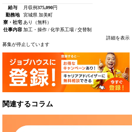
給与
月収例
375,090
円
勤務地
宮城県 加美町
寮・社宅
あり（無料）
仕事内容
加工・操作 / 化学系工場 / 交替制
詳細を表示
募集が停止しています
関連するコラム