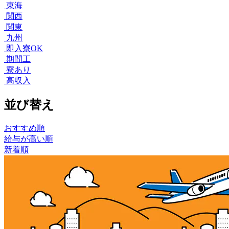
東海
関西
関東
九州
即入寮OK
期間工
寮あり
高収入
並び替え
おすすめ順
給与が高い順
新着順