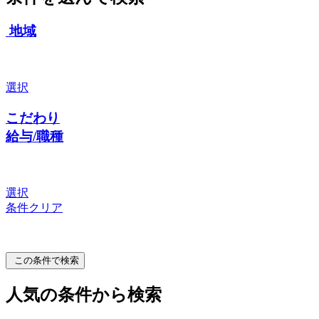
地域
選択
こだわり
給与/職種
選択
条件クリア
この条件で検索
人気の条件から検索