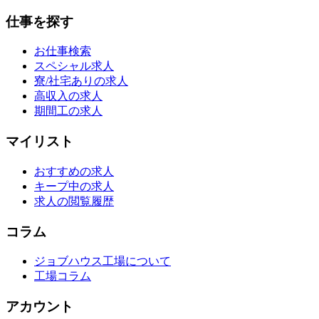
仕事を探す
お仕事検索
スペシャル求人
寮/社宅ありの求人
高収入の求人
期間工の求人
マイリスト
おすすめの求人
キープ中の求人
求人の閲覧履歴
コラム
ジョブハウス工場について
工場コラム
アカウント