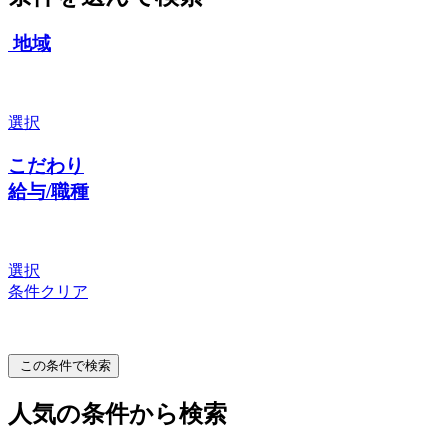
地域
選択
こだわり
給与/職種
選択
条件クリア
この条件で検索
人気の条件から検索