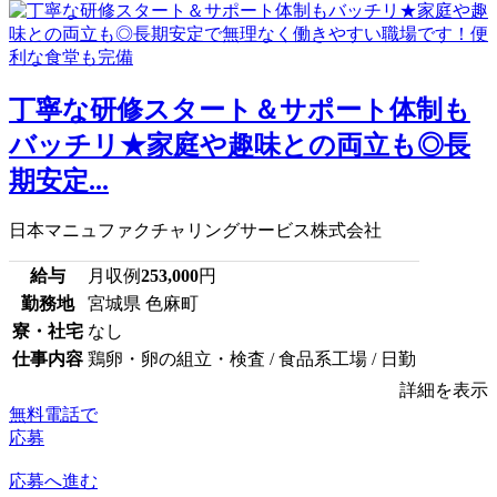
丁寧な研修スタート＆サポート体制も
バッチリ★家庭や趣味との両立も◎長
期安定...
日本マニュファクチャリングサービス株式会社
給与
月収例
253,000
円
勤務地
宮城県 色麻町
寮・社宅
なし
仕事内容
鶏卵・卵の組立・検査 / 食品系工場 / 日勤
詳細を表示
無料電話で
応募
応募へ進む