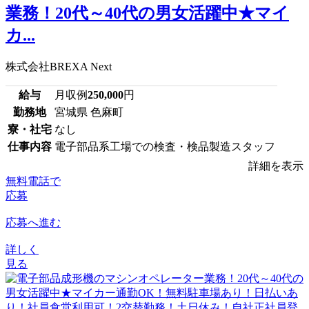
業務！20代～40代の男女活躍中★マイ
カ...
株式会社BREXA Next
給与
月収例
250,000
円
勤務地
宮城県 色麻町
寮・社宅
なし
仕事内容
電子部品系工場での検査・検品製造スタッフ
詳細を表示
無料電話で
応募
応募へ進む
詳しく
見る