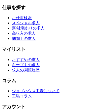
仕事を探す
お仕事検索
スペシャル求人
寮/社宅ありの求人
高収入の求人
期間工の求人
マイリスト
おすすめの求人
キープ中の求人
求人の閲覧履歴
コラム
ジョブハウス工場について
工場コラム
アカウント