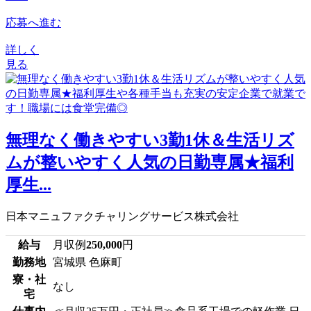
応募へ進む
詳しく
見る
無理なく働きやすい3勤1休＆生活リズ
ムが整いやすく人気の日勤専属★福利
厚生...
日本マニュファクチャリングサービス株式会社
給与
月収例
250,000
円
勤務地
宮城県 色麻町
寮・社
なし
宅