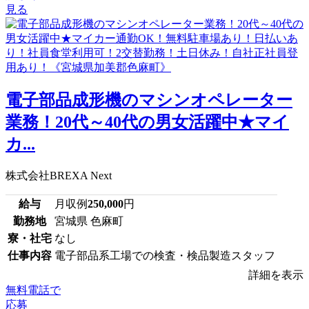
見る
電子部品成形機のマシンオペレーター
業務！20代～40代の男女活躍中★マイ
カ...
株式会社BREXA Next
給与
月収例
250,000
円
勤務地
宮城県 色麻町
寮・社宅
なし
仕事内容
電子部品系工場での検査・検品製造スタッフ
詳細を表示
無料電話で
応募