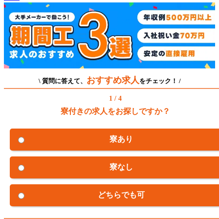
おすすめ求人
\ 質問に答えて、
をチェック！ /
1 / 4
寮付きの求人をお探しですか？
寮あり
寮なし
どちらでも可