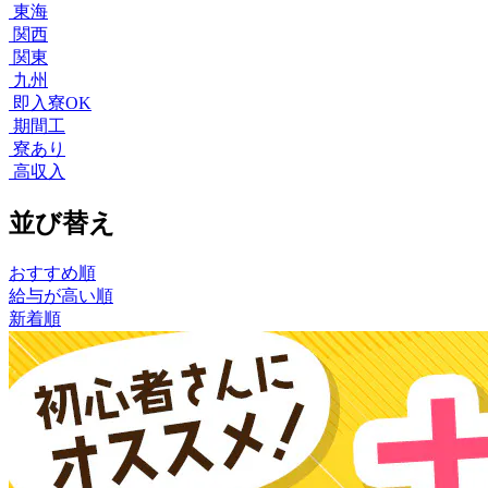
東海
関西
関東
九州
即入寮OK
期間工
寮あり
高収入
並び替え
おすすめ順
給与が高い順
新着順