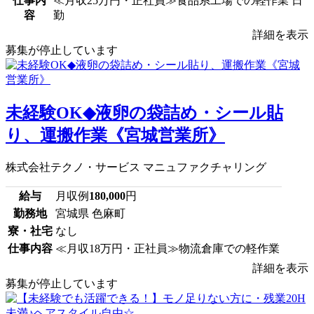
仕事内
≪月収25万円・正社員≫食品系工場での軽作業 日
容
勤
詳細を表示
募集が停止しています
未経験OK◆液卵の袋詰め・シール貼
り、運搬作業《宮城営業所》
株式会社テクノ・サービス マニュファクチャリング
給与
月収例
180,000
円
勤務地
宮城県 色麻町
寮・社宅
なし
仕事内容
≪月収18万円・正社員≫物流倉庫での軽作業
詳細を表示
募集が停止しています