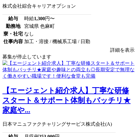
株式会社綜合キャリアオプション
給与
時給
1,300
円〜
勤務地
宮城県 色麻町
寮・社宅
なし
仕事内容
加工・溶接 / 機械系工場 / 日勤
詳細を表示
募集が停止しています
【エージェント紹介求人】丁寧な研修
スタート＆サポート体制もバッチリ★
家庭や...
日本マニュファクチャリングサービス株式会社(A)
給与
月収例
253,000
円