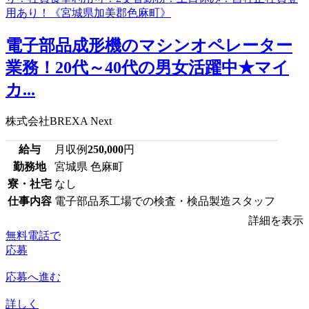
電子部品成形機のマシンオペレーター
業務！20代～40代の男女活躍中★マイ
カ...
株式会社BREXA Next
給与
月収例
250,000
円
勤務地
宮城県 色麻町
寮・社宅
なし
仕事内容
電子部品系工場での検査・検品製造スタッフ
詳細を表示
無料電話で
応募
応募へ進む
詳しく