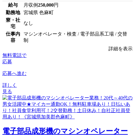
給与
月収例
250,000
円
勤務地
宮城県 色麻町
寮・社
なし
宅
仕事内
マシンオペレータ・検査 / 電子部品系工場 / 交替
容
制
詳細を表示
無料電話で
応募
応募へ進む
詳しく
見る
電子部品成形機のマシンオペレーター