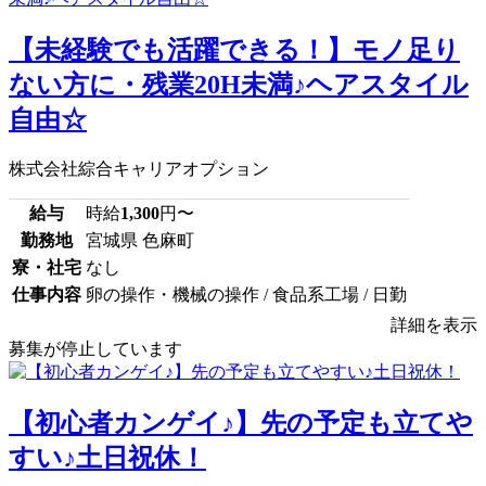
【未経験でも活躍できる！】モノ足り
ない方に・残業20H未満♪ヘアスタイル
自由☆
株式会社綜合キャリアオプション
給与
時給
1,300
円〜
勤務地
宮城県 色麻町
寮・社宅
なし
仕事内容
卵の操作・機械の操作 / 食品系工場 / 日勤
詳細を表示
募集が停止しています
【初心者カンゲイ♪】先の予定も立てや
すい♪土日祝休！