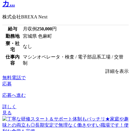
カ...
株式会社BREXA Next
給与
月収例
250,000
円
勤務地
宮城県 色麻町
寮・社
なし
宅
仕事内
マシンオペレータ・検査 / 電子部品系工場 / 交替
容
制
詳細を表示
無料電話で
応募
応募へ進む
詳しく
見る