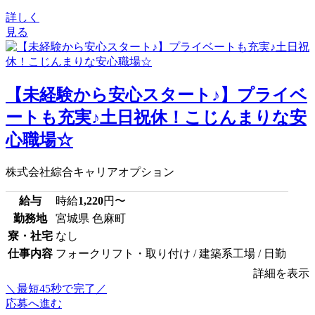
詳しく
見る
【未経験から安心スタート♪】プライベ
ートも充実♪土日祝休！こじんまりな安
心職場☆
株式会社綜合キャリアオプション
給与
時給
1,220
円〜
勤務地
宮城県 色麻町
寮・社宅
なし
仕事内容
フォークリフト・取り付け / 建築系工場 / 日勤
詳細を表示
＼最短45秒で完了／
応募へ進む