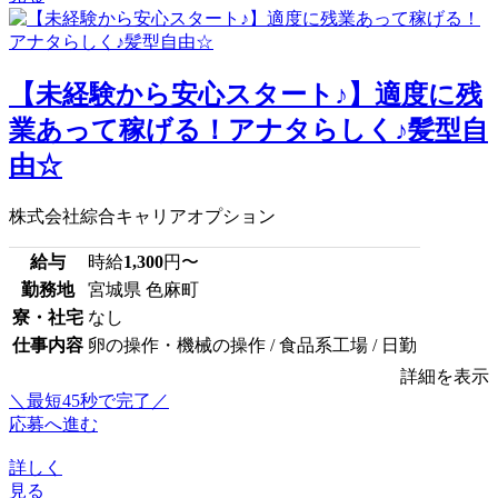
【未経験から安心スタート♪】適度に残
業あって稼げる！アナタらしく♪髪型自
由☆
株式会社綜合キャリアオプション
給与
時給
1,300
円〜
勤務地
宮城県 色麻町
寮・社宅
なし
仕事内容
卵の操作・機械の操作 / 食品系工場 / 日勤
詳細を表示
＼最短45秒で完了／
応募へ進む
詳しく
見る