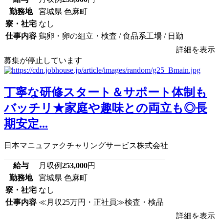
勤務地
宮城県 色麻町
寮・社宅
なし
仕事内容
鶏卵・卵の組立・検査 / 食品系工場 / 日勤
詳細を表示
募集が停止しています
丁寧な研修スタート＆サポート体制も
バッチリ★家庭や趣味との両立も◎長
期安定...
日本マニュファクチャリングサービス株式会社
給与
月収例
253,000
円
勤務地
宮城県 色麻町
寮・社宅
なし
仕事内容
≪月収25万円・正社員≫検査・検品
詳細を表示