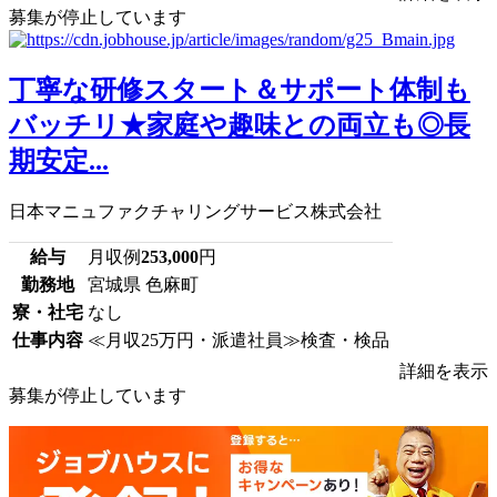
募集が停止しています
丁寧な研修スタート＆サポート体制も
バッチリ★家庭や趣味との両立も◎長
期安定...
日本マニュファクチャリングサービス株式会社
給与
月収例
253,000
円
勤務地
宮城県 色麻町
寮・社宅
なし
仕事内容
≪月収25万円・派遣社員≫検査・検品
詳細を表示
募集が停止しています