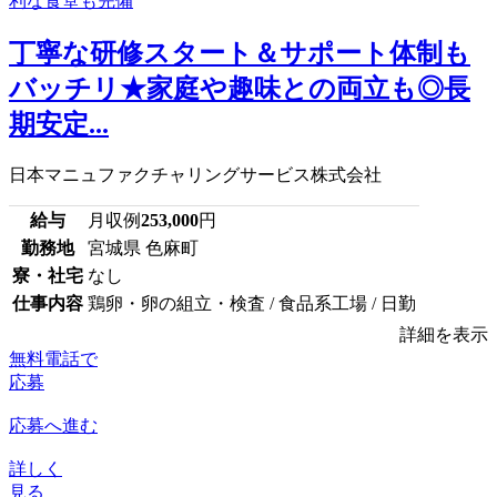
丁寧な研修スタート＆サポート体制も
バッチリ★家庭や趣味との両立も◎長
期安定...
日本マニュファクチャリングサービス株式会社
給与
月収例
253,000
円
勤務地
宮城県 色麻町
寮・社宅
なし
仕事内容
鶏卵・卵の組立・検査 / 食品系工場 / 日勤
詳細を表示
無料電話で
応募
応募へ進む
詳しく
見る