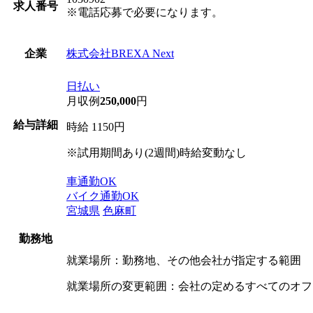
求人番号
※電話応募で必要になります。
株式会社BREXA Next
企業
日払い
月収例
250,000
円
給与詳細
時給 1150円
※試用期間あり(2週間)時給変動なし
車通勤OK
バイク通勤OK
宮城県
色麻町
勤務地
就業場所：勤務地、その他会社が指定する範囲
就業場所の変更範囲：会社の定めるすべてのオフ