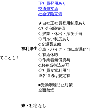
正社員登用あり
交通費支給
社会保険完備
★自社正社員登用制度あり
◇社会保険完備
◇残業・休出・深夜手当
◇日払い制度あり
◇交通費支給
福利厚生
◇車・バイク・自転車通勤可
◇有給休暇
てことも！
◇作業着無償貸与
◇お弁当持込み可
◇社員食堂利用可
※各待遇は規定有
■受動喫煙防止対策
全面禁煙
なし
寮・社宅