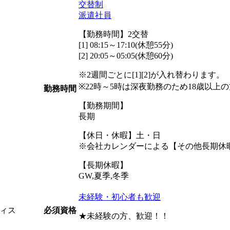
交替制
派遣社員
【勤務時間】2交替
[1] 08:15～17:10(休憩55分)
[2] 20:05～05:05(休憩60分)
※2週間ごとに[1][2]が入れ替わります。
※22時～5時は深夜勤務のため18歳以上
勤務時間
【勤務期間】
長期
【休日・休暇】土・日
※会社カレンダーによる【その他長期休
【長期休暇】
GW,夏季,冬季
未経験・初心者も歓迎
ィス
必須資格
★未経験の方、歓迎！！