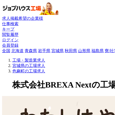
求人掲載希望の企業様
仕事検索
キープ
閲覧履歴
ログイン
会員登録
全国
北海道
青森県
岩手県
宮城県
秋田県
山形県
福島県
寮/
工場・製造業求人
宮城県の工場求人
色麻町の工場求人
株式会社BREXA Nextの工場求