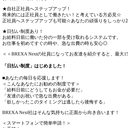
★自社正社員へステップアップ！
将来的には正社員として働きたい！と考えている方必見☆
正社員へステップアップも可能☆あなたの頑張りをしっかり
★日払い制度あり！
お給料日前に働いた分の一部を受け取れるシステムです。
お仕事を初めてすぐの時や、急な出費の時も安心◎
＜＜BREXA Nextの社員になってお友達を紹介すると、最大
「日払い制度」はじめました！
■あなたの毎日を応援します！
＜こんなあなたにお勧めの制度です＞
「給料日前にどうしてもお金が必要だ」
「友達のお祝いで急な出費がある」
「欲しかったこのタイミングは逃したら後悔する」
BREXA Next社はそんな気持ちに正面から向き合います！
＜スマートフォンで簡単申請！＞