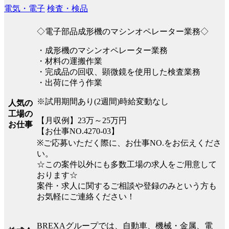
電気・電子
検査・検品
◇電子部品成形機のマシンオペレーター業務◇
・成形機のマシンオペレーター業務
・材料の運搬作業
・完成品の回収、顕微鏡を使用した検査業務
・出荷に伴う作業
※試用期間あり(2週間)時給変動なし
人気の
工場の
【月収例】23万～25万円
お仕事
【お仕事NO.4270-03】
※ご応募いただく際に、お仕事NO.をお伝えくださ
い。
☆この案件以外にも多数工場の求人をご用意して
おります☆
案件・求人に関するご相談や登録のみという方も
お気軽にご連絡ください！
BREXAグループでは、自動車、機械・金属、電