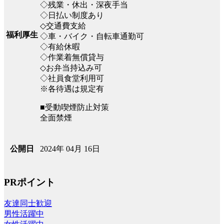
◇残業・休出・深夜手当
◇日払い制度あり
◇交通費支給
福利厚生
◇車・バイク・自転車通勤可
◇有給休暇
◇作業着無償貸与
◇お弁当持込み可
◇社員食堂利用可
※各待遇は規定有
■受動喫煙防止対策
全面禁煙
2024年 04月 16日
公開日
PRポイント
友達同士歓迎
男性活躍中