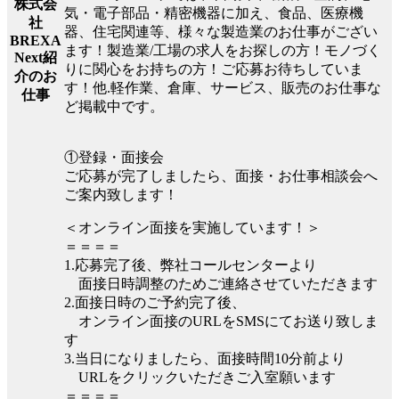
株式会
気・電子部品・精密機器に加え、食品、医療機
社
器、住宅関連等、様々な製造業のお仕事がござい
BREXA
ます！製造業/工場の求人をお探しの方！モノづく
Next紹
りに関心をお持ちの方！ご応募お待ちしていま
介のお
す！他.軽作業、倉庫、サービス、販売のお仕事な
仕事
ど掲載中です。
①登録・面接会
ご応募が完了しましたら、面接・お仕事相談会へ
ご案内致します！
＜オンライン面接を実施しています！＞
＝＝＝＝
1.応募完了後、弊社コールセンターより
面接日時調整のためご連絡させていただきます
2.面接日時のご予約完了後、
オンライン面接のURLをSMSにてお送り致しま
す
3.当日になりましたら、面接時間10分前より
URLをクリックいただきご入室願います
＝＝＝＝