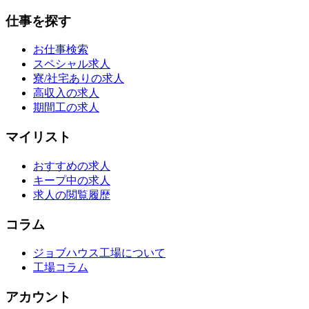
仕事を探す
お仕事検索
スペシャル求人
寮/社宅ありの求人
高収入の求人
期間工の求人
マイリスト
おすすめの求人
キープ中の求人
求人の閲覧履歴
コラム
ジョブハウス工場について
工場コラム
アカウント