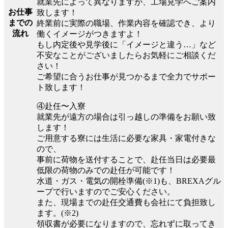
就業先によって異なりますが、工場見学へご案内
お仕事
致します！
までの
終業前に実際の職場、作業内容を確認でき、より
流れ
働くイメージがつきますよ！
もし内定後や見学後に「イメージと違う…」など
不安なことがございましたらお気軽にご相談くだ
さい！
ご希望に合うお仕事が見つかるまで全力でサポー
ト致します！
④赴任〜入寮
就業先が遠方の場合は引っ越しの準備をお願い致
します！
ご用意する寮には生活に必要な家具・家電付きな
ので、
事前に荷物を送付することで、赴任当日は必要最
低限の荷物のみでの赴任が可能です！
水道・ガス・電気の開栓準備(※1)も、BREXAグル
ープで行いますのでご安心ください。
また、現場までの赴任交通費も会社にて負担致し
ます。(※2)
領収書が必要になりますので、忘れずに取ってき