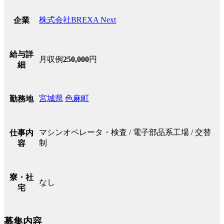
株式会社BREXA Next
企業
給与詳
月収例
250,000
円
細
宮城県
色麻町
勤務地
マシンオペレータ・検査 / 電子部品系工場 / 交替
仕事内
制
容
寮・社
なし
宅
募集内容