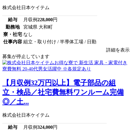
株式会社日本ケイテム
給与
月収例
228,000
円
勤務地
宮城県 大和町
寮・社宅
なし
仕事内容
組立・取り付け / 半導体工場 / 日勤
詳細を表示
募集が停止しています
【月収例32万円以上】電子部品の組
立・検品／社宅費無料ワンルーム完備
◎／土...
株式会社日本ケイテム
給与
月収例
324,000
円