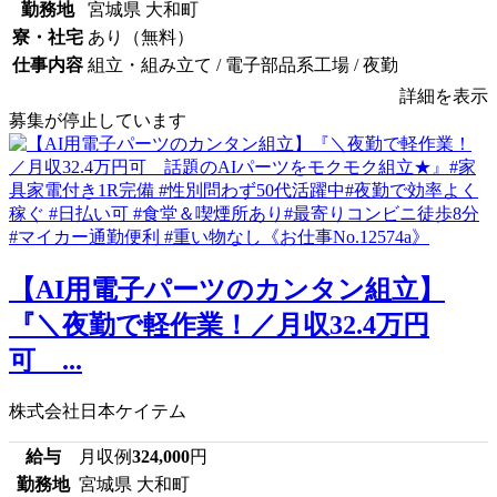
勤務地
宮城県 大和町
寮・社宅
あり（無料）
仕事内容
組立・組み立て / 電子部品系工場 / 夜勤
詳細を表示
募集が停止しています
【AI用電子パーツのカンタン組立】
『＼夜勤で軽作業！／月収32.4万円
可 ...
株式会社日本ケイテム
給与
月収例
324,000
円
勤務地
宮城県 大和町