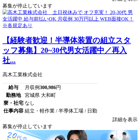
募集が停止しています
【経験者歓迎！半導体装置の組立スタ
ッフ募集】20~30代男女活躍中／再入
社...
高木工業株式会社
給与
月収例
300,986
円
勤務地
宮城県 大和町
寮・社宅
なし
仕事内容
組立・軽作業 / 半導体工場 / 日勤
詳細を表示
募集が停止しています