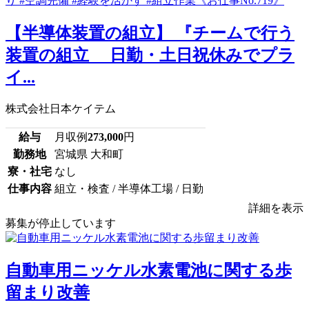
【半導体装置の組立】 『チームで行う
装置の組立 日勤・土日祝休みでプラ
イ...
株式会社日本ケイテム
給与
月収例
273,000
円
勤務地
宮城県 大和町
寮・社宅
なし
仕事内容
組立・検査 / 半導体工場 / 日勤
詳細を表示
募集が停止しています
自動車用ニッケル水素電池に関する歩
留まり改善