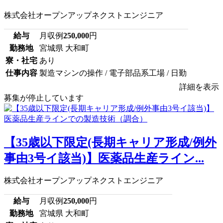
株式会社オープンアップネクストエンジニア
給与
月収例
250,000
円
勤務地
宮城県 大和町
寮・社宅
あり
仕事内容
製造マシンの操作 / 電子部品系工場 / 日勤
詳細を表示
募集が停止しています
【35歳以下限定(長期キャリア形成/例外
事由3号イ該当)】医薬品生産ライン...
株式会社オープンアップネクストエンジニア
給与
月収例
250,000
円
勤務地
宮城県 大和町