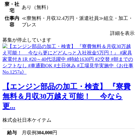
寮・社
あり（無料）
宅
仕事内
≪寮無料・月収32.4万円・派遣社員≫組立・加工・
容
プレス
詳細を表示
募集が停止しています
【エンジン部品の加工・検査】 『寮費
無料＆月収30万越え可能！ 今なら
更...
株式会社日本ケイテム
給与
月収例
304,000
円