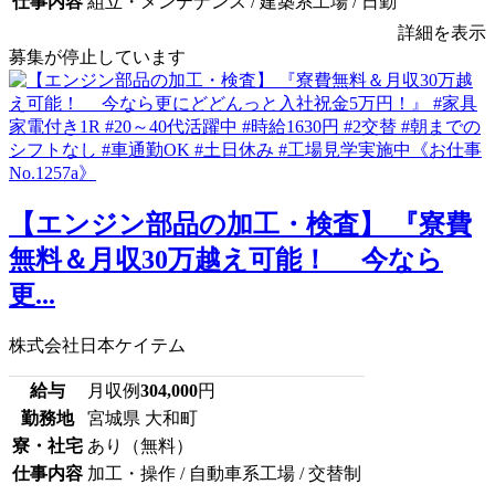
仕事内容
組立・メンテナンス / 建築系工場 / 日勤
詳細を表示
募集が停止しています
【エンジン部品の加工・検査】 『寮費
無料＆月収30万越え可能！ 今なら
更...
株式会社日本ケイテム
給与
月収例
304,000
円
勤務地
宮城県 大和町
寮・社宅
あり（無料）
仕事内容
加工・操作 / 自動車系工場 / 交替制