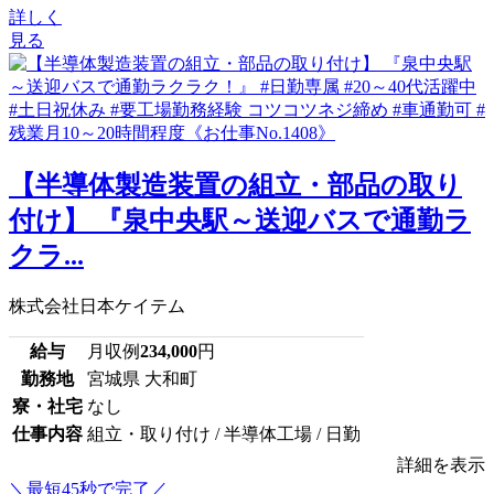
詳しく
見る
【半導体製造装置の組立・部品の取り
付け】 『泉中央駅～送迎バスで通勤ラ
クラ...
株式会社日本ケイテム
給与
月収例
234,000
円
勤務地
宮城県 大和町
寮・社宅
なし
仕事内容
組立・取り付け / 半導体工場 / 日勤
詳細を表示
＼最短45秒で完了／