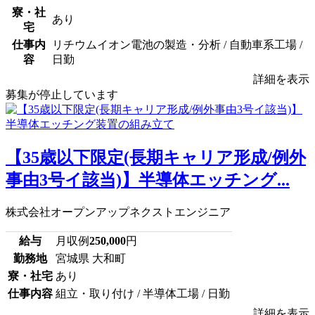
寮・社
あり
宅
仕事内
リチウムイオン電池の製造・分析 / 自動車系工場 /
容
日勤
詳細を表示
募集が停止しています
【35歳以下限定(長期キャリア形成/例外
事由3号イ該当)】半導体エッチング...
株式会社オープンアップネクストエンジニア
給与
月収例
250,000
円
勤務地
宮城県 大和町
寮・社宅
あり
仕事内容
組立・取り付け / 半導体工場 / 日勤
詳細を表示