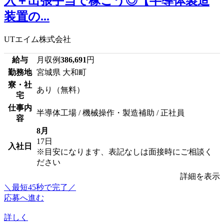
入＋出張手当で稼ごう◎【半導体製造
装置の...
UTエイム株式会社
給与
月収例
386,691
円
勤務地
宮城県 大和町
寮・社
あり（無料）
宅
仕事内
半導体工場 / 機械操作・製造補助 / 正社員
容
8月
17日
入社日
※目安になります、表記なしは面接時にご相談く
ださい
詳細を表示
＼最短45秒で完了／
応募へ進む
詳しく