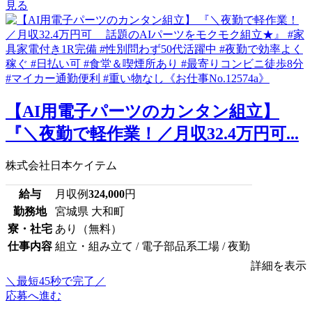
見る
【AI用電子パーツのカンタン組立】
『＼夜勤で軽作業！／月収32.4万円可...
株式会社日本ケイテム
給与
月収例
324,000
円
勤務地
宮城県 大和町
寮・社宅
あり（無料）
仕事内容
組立・組み立て / 電子部品系工場 / 夜勤
詳細を表示
＼最短45秒で完了／
応募へ進む