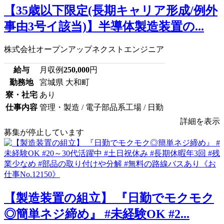
【35歳以下限定(長期キャリア形成/例外
事由3号イ該当)】半導体製造装置の...
株式会社オープンアップネクストエンジニア
給与
月収例
250,000
円
勤務地
宮城県 大和町
寮・社宅
あり
仕事内容
管理・製造 / 電子部品系工場 / 日勤
詳細を表示
募集が停止しています
【製造装置の組立】 『日勤でモクモク
◎簡単ネジ締め』 #未経験OK #2...