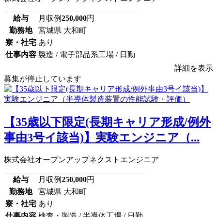
給与
月収例
250,000
円
勤務地
宮城県 大和町
寮・社宅
あり
仕事内容
製造 / 電子部品系工場 / 日勤
詳細を表示
募集が停止しています
【35歳以下限定(長期キャリア形成/例外
事由3号イ該当)】実験エンジニア（...
株式会社オープンアップネクストエンジニア
給与
月収例
250,000
円
勤務地
宮城県 大和町
寮・社宅
あり
仕事内容
検査・製造 / 半導体工場 / 日勤