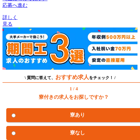
応募へ進む
詳しく
見る
おすすめ求人
\ 質問に答えて、
をチェック！ /
1 / 4
寮付きの求人をお探しですか？
寮あり
寮なし