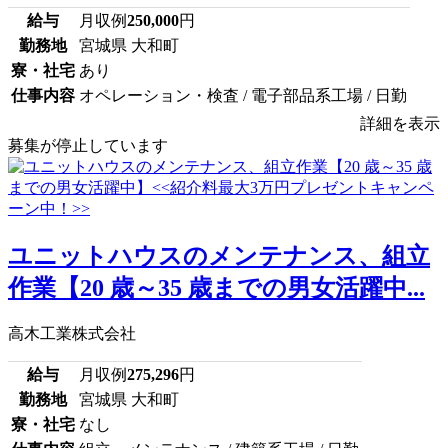
給与
月収例
250,000
円
勤務地
宮城県 大和町
寮・社宅
あり
仕事内容
オペレーション・検査 / 電子部品系工場 / 日勤
詳細を表示
募集が停止しています
ユニットハウスのメンテナンス、組立
作業【20 歳～35 歳までの男女活躍中...
高木工業株式会社
給与
月収例
275,296
円
勤務地
宮城県 大和町
寮・社宅
なし