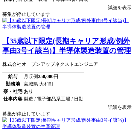
詳細を表示
募集が停止しています
【35歳以下限定(長期キャリア形成/例外
事由3号イ該当)】半導体製造装置の管理
株式会社オープンアップネクストエンジニア
給与
月収例
250,000
円
勤務地
宮城県 大和町
寮・社宅
あり
仕事内容
製造 / 電子部品系工場 / 日勤
詳細を表示
募集が停止しています