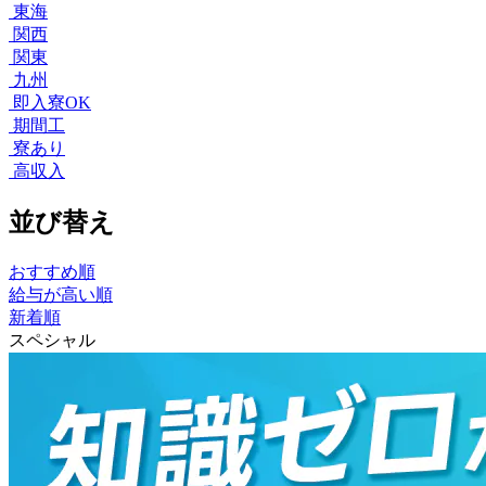
東海
関西
関東
九州
即入寮OK
期間工
寮あり
高収入
並び替え
おすすめ順
給与が高い順
新着順
スペシャル