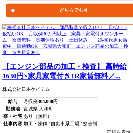
どちらでも可
【エンジン部品の加工・検査】 高時給
1630円×家具家電付き1R家賃無料／...
株式会社日本ケイテム
給与
月収例
304,000
円
勤務地
宮城県 大和町
寮・社宅
あり（無料）
仕事内容
加工・操作 / 自動車系工場 / 交替制
詳細を表示