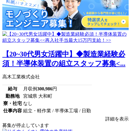
【20~30代男女活躍中】◆製造業経験必
須！半導体装置の組立スタッフ募集<...
高木工業株式会社
給与
月収例
300,986
円
勤務地
宮城県 大和町
寮・社宅
なし
仕事内容
組立・軽作業 / 半導体工場 / 日勤
詳細を表示
募集が停止しています