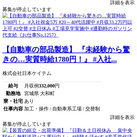
詳細を表示
募集が停止しています
【自動車の部品製造】 『未経験から驚
きの…実質時給1780円！』 #入社...
株式会社日本ケイテム
給与
月収例
332,000
円
勤務地
宮城県 大和町
寮・社宅
あり
仕事内容
加工・操作 / 自動車系工場 / 交替制
詳細を表示
募集が停止しています