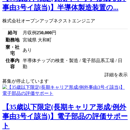
事由3号イ該当)】半導体製造装置の...
株式会社オープンアップネクストエンジニア
給与
月収例
250,000
円
勤務地
宮城県 大和町
寮・社
あり
宅
仕事内
半導体チップの検査・製造 / 電子部品系工場 / 日
容
勤
詳細を表示
募集が停止しています
【35歳以下限定(長期キャリア形成/例外
事由3号イ該当)】電子部品の評価サポー
ト