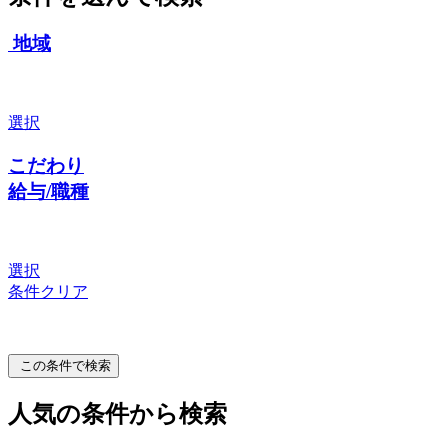
地域
選択
こだわり
給与/職種
選択
条件クリア
この条件で検索
人気の条件から検索