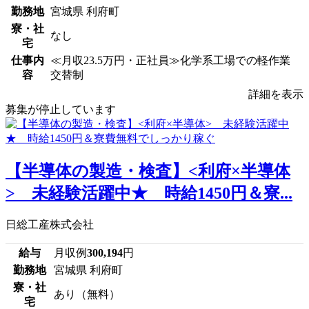
勤務地
宮城県 利府町
寮・社
なし
宅
仕事内
≪月収23.5万円・正社員≫化学系工場での軽作業
容
交替制
詳細を表示
募集が停止しています
【半導体の製造・検査】<利府×半導体
> 未経験活躍中★ 時給1450円＆寮...
日総工産株式会社
給与
月収例
300,194
円
勤務地
宮城県 利府町
寮・社
あり（無料）
宅