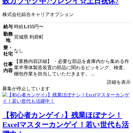
数カツヤク中♪ウレシイ☆土日祝休♪
株式会社綜合キャリアオプション
給与
時給
1,155
円〜
勤務
宮城県 利府町
地
寮・
なし
社宅
【業務内容詳細】 ・必要な部品を倉庫内から集める作
仕事
業半導体製造装置の部品に関わるピッキング、検査、
内容
梱包作業を担当していただきます。 ...
詳細を表示
募集が停止しています
【初心者カンゲイ♪】残業ほぼナシ！
Excelマスターカンゲイ！若い世代も活