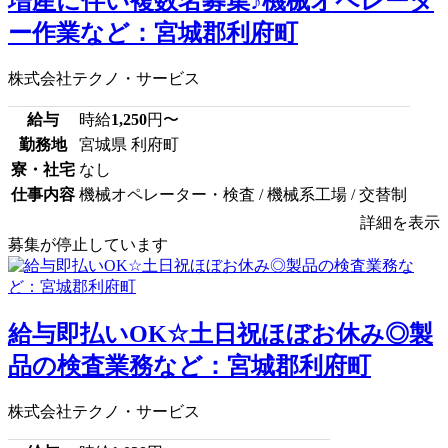
増産に伴い複数名募集♪機械オペレータ
ー作業など：宮城郡利府町
株式会社テクノ・サービス
給与
時給
1,250
円〜
勤務地
宮城県 利府町
寮・社宅
なし
仕事内容
機械オペレーター・検査 / 機械系工場 / 交替制
詳細を表示
募集が停止しています
給与即払いOK☆土日祝ほぼお休み◎製
品の検査業務など：宮城郡利府町
株式会社テクノ・サービス