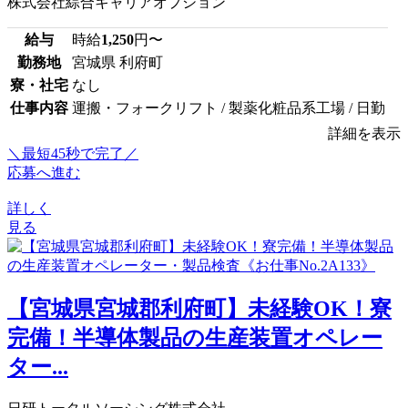
株式会社綜合キャリアオプション
給与
時給
1,250
円〜
勤務地
宮城県 利府町
寮・社宅
なし
仕事内容
運搬・フォークリフト / 製薬化粧品系工場 / 日勤
詳細を表示
＼最短45秒で完了／
応募へ進む
詳しく
見る
【宮城県宮城郡利府町】未経験OK！寮
完備！半導体製品の生産装置オペレー
ター...