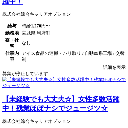
躍中！
株式会社綜合キャリアオプション
給与
時給
1,270
円〜
勤務地
宮城県 利府町
寮・社
なし
宅
仕事内
アイス食品の運搬・バリ取り / 自動車系工場 / 交替
容
制
詳細を表示
募集が停止しています
【未経験でも大丈夫☆】女性多数活躍
中！残業ほぼナシでジュージツ☆
株式会社綜合キャリアオプション