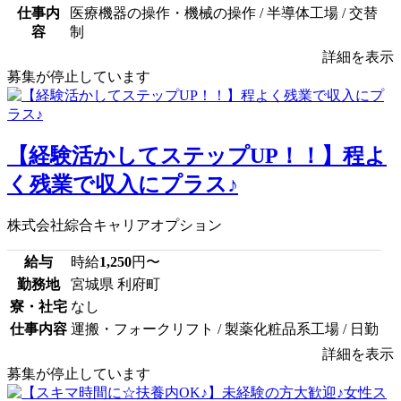
仕事内
医療機器の操作・機械の操作 / 半導体工場 / 交替
容
制
詳細を表示
募集が停止しています
【経験活かしてステップUP！！】程よ
く残業で収入にプラス♪
株式会社綜合キャリアオプション
給与
時給
1,250
円〜
勤務地
宮城県 利府町
寮・社宅
なし
仕事内容
運搬・フォークリフト / 製薬化粧品系工場 / 日勤
詳細を表示
募集が停止しています