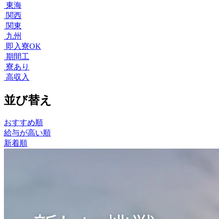
東海
関西
関東
九州
即入寮OK
期間工
寮あり
高収入
並び替え
おすすめ順
給与が高い順
新着順