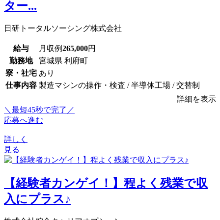
ター...
日研トータルソーシング株式会社
給与
月収例
265,000
円
勤務地
宮城県 利府町
寮・社宅
あり
仕事内容
製造マシンの操作・検査 / 半導体工場 / 交替制
詳細を表示
＼最短45秒で完了／
応募へ進む
詳しく
見る
【経験者カンゲイ！】程よく残業で収
入にプラス♪