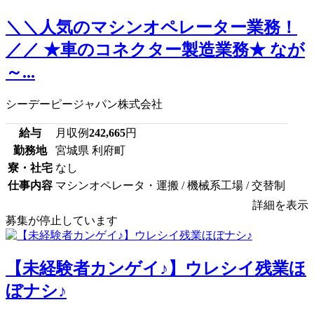
＼＼人気のマシンオペレーター業務！
／／ ★車のコネクター製造業務★ なが
～...
シーデーピージャパン株式会社
給与
月収例
242,665
円
勤務地
宮城県 利府町
寮・社宅
なし
仕事内容
マシンオペレータ・運搬 / 機械系工場 / 交替制
詳細を表示
募集が停止しています
【未経験者カンゲイ♪】ウレシイ残業ほ
ぼナシ♪