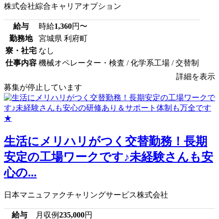
株式会社綜合キャリアオプション
給与
時給
1,360
円〜
勤務地
宮城県 利府町
寮・社宅
なし
仕事内容
機械オペレーター・検査 / 化学系工場 / 交替制
詳細を表示
募集が停止しています
生活にメリハリがつく交替勤務！長期
安定の工場ワークです♪未経験さんも安
心の...
日本マニュファクチャリングサービス株式会社
給与
月収例
235,000
円