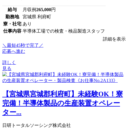
給与
月収例
265,000
円
勤務地
宮城県 利府町
寮・社宅
あり
仕事内容
半導体工場での検査・検品製造スタッフ
詳細を表示
＼最短45秒で完了／
応募へ進む
詳しく
見る
【宮城県宮城郡利府町】未経験OK！寮
完備！半導体製品の生産装置オペレー
ター...
日研トータルソーシング株式会社