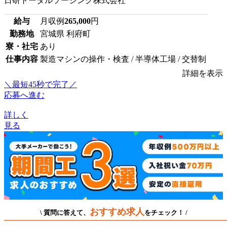
日研トータルソーシング株式会社
給与
月収例
265,000
円
勤務地
宮城県 利府町
寮・社宅
あり
仕事内容
製造マシンの操作・検査 / 半導体工場 / 交替制
詳細を表示
＼最短45秒で完了／
応募へ進む
詳しく
見る
おすすめ求人
\ 質問に答えて、
をチェック！ /