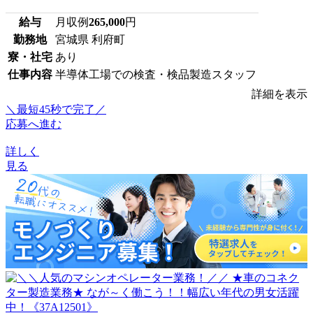
給与
月収例
265,000
円
勤務地
宮城県 利府町
寮・社宅
あり
仕事内容
半導体工場での検査・検品製造スタッフ
詳細を表示
＼最短45秒で完了／
応募へ進む
詳しく
見る