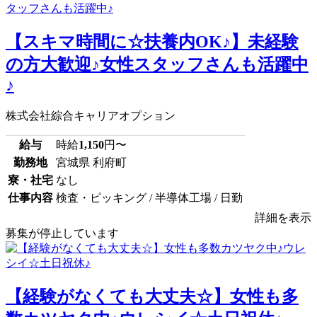
【スキマ時間に☆扶養内OK♪】未経験
の方大歓迎♪女性スタッフさんも活躍中
♪
株式会社綜合キャリアオプション
給与
時給
1,150
円〜
勤務地
宮城県 利府町
寮・社宅
なし
仕事内容
検査・ピッキング / 半導体工場 / 日勤
詳細を表示
募集が停止しています
【経験がなくても大丈夫☆】女性も多