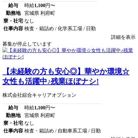
給与
時給
1,100
円〜
勤務地
宮城県 利府町
寮・社宅
なし
仕事内容
検査・箱詰め / 化学系工場 / 日勤
詳細を表示
募集が停止しています
【未経験の方も安心◎】華やか環境☆
女性も活躍中♪残業ほぼナシ!
株式会社綜合キャリアオプション
給与
時給
1,100
円〜
勤務地
宮城県 利府町
寮・社宅
なし
仕事内容
検査・箱詰め / 自動車系工場 / 日勤