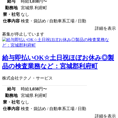
給与
時給
1,038
円〜
勤務地
宮城県 利府町
寮・社宅
なし
仕事内容
検査・袋詰め / 自動車系工場 / 日勤
詳細を表示
募集が停止しています
給与即払いOK☆土日祝ほぼお休み◎製
品の検査業務など：宮城郡利府町
株式会社テクノ・サービス
給与
時給
1,038
円〜
勤務地
宮城県 利府町
寮・社宅
なし
仕事内容
検査・袋詰め / 自動車系工場 / 日勤
詳細を表示