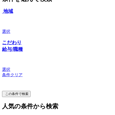
地域
選択
こだわり
給与/職種
選択
条件クリア
この条件で検索
人気の条件から検索