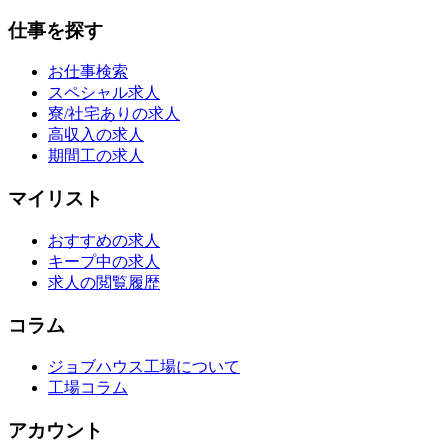
仕事を探す
お仕事検索
スペシャル求人
寮/社宅ありの求人
高収入の求人
期間工の求人
マイリスト
おすすめの求人
キープ中の求人
求人の閲覧履歴
コラム
ジョブハウス工場について
工場コラム
アカウント