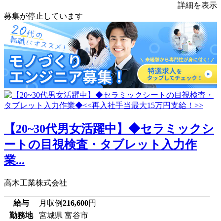
詳細を表示
募集が停止しています
【20~30代男女活躍中】◆セラミックシ
ートの目視検査・タブレット入力作
業...
高木工業株式会社
給与
月収例
216,600
円
勤務地
宮城県 富谷市