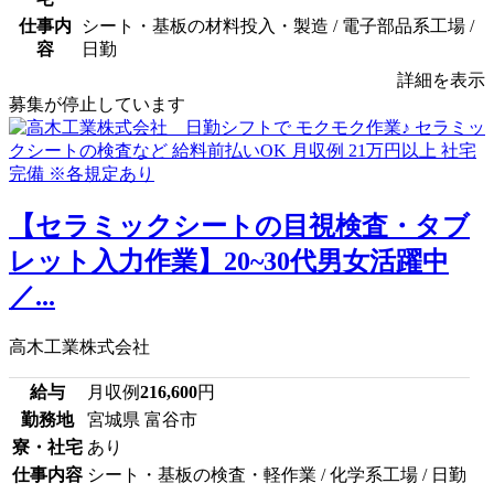
仕事内
シート・基板の材料投入・製造 / 電子部品系工場 /
容
日勤
詳細を表示
募集が停止しています
【セラミックシートの目視検査・タブ
レット入力作業】20~30代男女活躍中
／...
高木工業株式会社
給与
月収例
216,600
円
勤務地
宮城県 富谷市
寮・社宅
あり
仕事内容
シート・基板の検査・軽作業 / 化学系工場 / 日勤