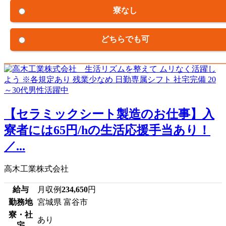
寮なし
どちらでも可
【セラミックシート製造のお仕事】入
寮者には65円/hの生活応援手当あり！
／...
高木工業株式会社
給与
月収例
234,650
円
勤務地
宮城県 富谷市
寮・社
あり
宅