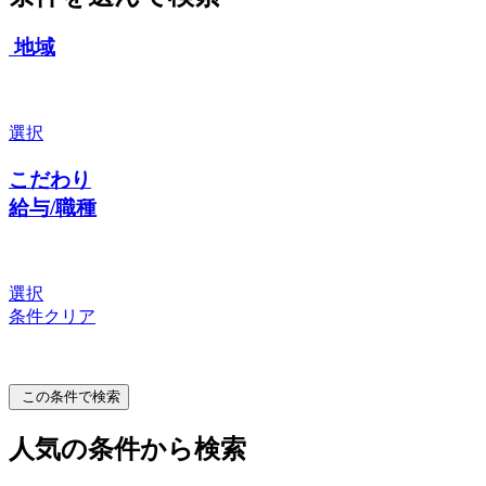
地域
選択
こだわり
給与/職種
選択
条件クリア
この条件で検索
人気の条件から検索