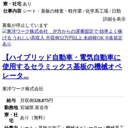
寮・社宅
あり
仕事内容
シート・基板の検査・軽作業 / 化学系工場 / 日勤
詳細を表示
募集が停止しています
【ハイブリッド自動車・電気自動車に
使用するセラミックス基板の機械オペ
レータ...
東洋ワーク株式会社
給与
月収例
328,875
円
勤務地
宮城県 富谷市
寮・社
あり（無料）
宅
仕事内
シート・基板の加工・機械オペレーター / 機械系工