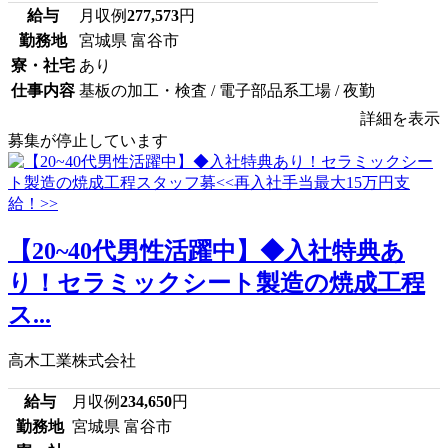
給与
月収例
277,573
円
勤務地
宮城県 富谷市
寮・社宅
あり
仕事内容
基板の加工・検査 / 電子部品系工場 / 夜勤
詳細を表示
募集が停止しています
【20~40代男性活躍中】◆入社特典あ
り！セラミックシート製造の焼成工程
ス...
高木工業株式会社
給与
月収例
234,650
円
勤務地
宮城県 富谷市