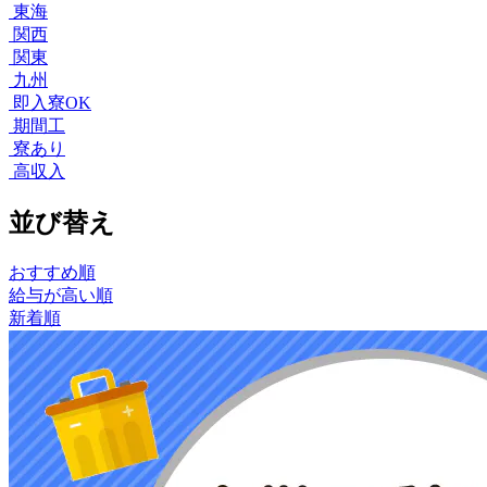
東海
関西
関東
九州
即入寮OK
期間工
寮あり
高収入
並び替え
おすすめ順
給与が高い順
新着順