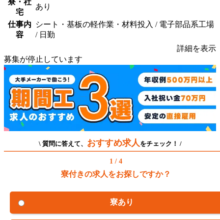
寮・社
あり
宅
仕事内
シート・基板の軽作業・材料投入 / 電子部品系工場
容
/ 日勤
詳細を表示
募集が停止しています
おすすめ求人
\ 質問に答えて、
をチェック！ /
1 / 4
寮付きの求人をお探しですか？
寮あり