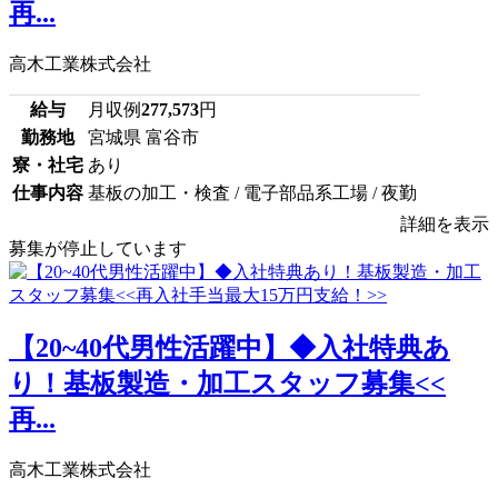
再...
高木工業株式会社
給与
月収例
277,573
円
勤務地
宮城県 富谷市
寮・社宅
あり
仕事内容
基板の加工・検査 / 電子部品系工場 / 夜勤
詳細を表示
募集が停止しています
【20~40代男性活躍中】◆入社特典あ
り！基板製造・加工スタッフ募集<<
再...
高木工業株式会社