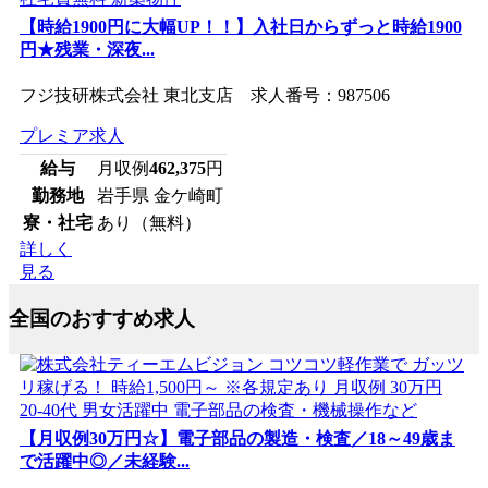
【時給1900円に大幅UP！！】入社日からずっと時給1900
円★残業・深夜...
フジ技研株式会社 東北支店 求人番号：987506
プレミア求人
給与
月収例
462,375
円
勤務地
岩手県 金ケ崎町
寮・社宅
あり（無料）
詳しく
見る
全国のおすすめ求人
【月収例30万円☆】電子部品の製造・検査／18～49歳ま
で活躍中◎／未経験...