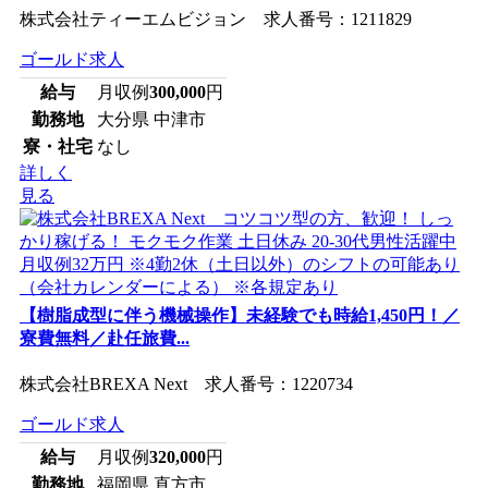
株式会社ティーエムビジョン 求人番号：1211829
ゴールド求人
給与
月収例
300,000
円
勤務地
大分県 中津市
寮・社宅
なし
詳しく
見る
【樹脂成型に伴う機械操作】未経験でも時給1,450円！／
寮費無料／赴任旅費...
株式会社BREXA Next 求人番号：1220734
ゴールド求人
給与
月収例
320,000
円
勤務地
福岡県 直方市