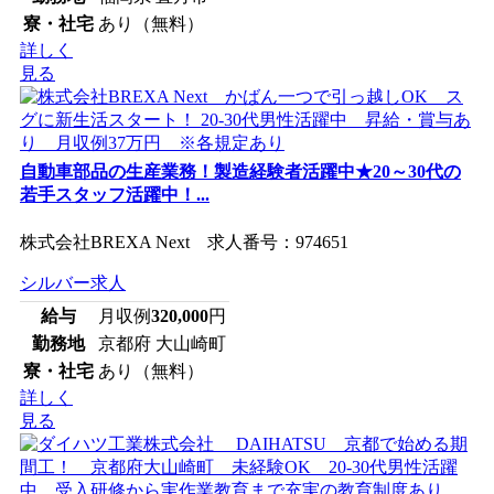
寮・社宅
あり（無料）
詳しく
見る
自動車部品の生産業務！製造経験者活躍中★20～30代の
若手スタッフ活躍中！...
株式会社BREXA Next 求人番号：974651
シルバー求人
給与
月収例
320,000
円
勤務地
京都府 大山崎町
寮・社宅
あり（無料）
詳しく
見る