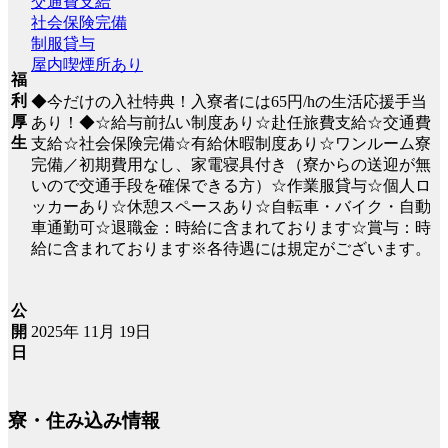
交通費支給
社会保険完備
制服貸与
屋内喫煙所あり
福
利
◆今だけの入社特典！入寮者には65円/hの生活応援手当
厚
あり！◆☆給与前払い制度あり☆赴任旅費支給☆交通費
生
支給☆社会保険完備☆有給休暇制度あり☆ワンルーム寮
完備／初期費用なし、家電寝具付き（寮からの送迎が無
いので交通手段を確保できる方）☆作業服貸与☆個人ロ
ッカーあり☆休憩スペースあり☆自転車・バイク・自動
車通勤可☆退職金：時給に含まれております☆賞与：時
給に含まれております※各待遇には規定がございます。
公
2025年 11月 19日
開
日
寮・住み込み情報