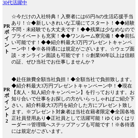
30代活躍中
☆今だけの入社特典！入寮者には65円/hの生活応援手当
あり！☆◆新しいきれいな工場にてスタート！◆◆経験
PR
不問・未経験でも大丈夫です！◆◆残業は少なめなので
ポ
プライベートも充実！◆◆ワンルーム寮完備！◆◆前払
イ
い可能です！◆◆紹介料最大3万円プレゼントキャンペ
ン
ーン中！◆※各待遇には規定がございます。☆ウェブ面
ト
談・オンライン面談も可能です！☆創業90年以上は信頼
の証、ぜひ当社でお仕事しませんか？
◆赴任旅費全額当社負担！◆全額当社で負担致します。
◆紹介料最大3万円プレゼントキャンペーン中！◆現在
PR
【友人・知人紹介キャンペーン】を行っております。お
ポ
知り合いで仕事をお探しの方がいらっしゃればご紹介下
イ
さい。紹介料最大3万円を紹介した方にプレゼント致し
ン
ます。※プレゼント対象者は当社在籍者限定◆全国各地
ト
正社員登用あり◆正社員として活躍可能！ゆくゆくはリ
2
ーダー⇒管理職へステップアップも可能です！※各待遇
には規定がございます。