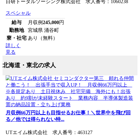
日研トータルソーシング株式会社 求人番号：1060238
スペシャル
給与
月収例
245,000
円
勤務地
宮城県 涌谷町
寮・社宅
あり（無料）
詳しく
見る
北海道・東北の求人
月収例66万円以上も目指せるお仕事！＼世界中を飛び回
る／他では得られない特...
UTエイム株式会社 求人番号：463127