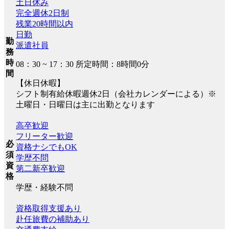
土日休み
完全週休2日制
残業20時間以内
日勤
勤
派遣社員
務
時
08：30 ~ 17：30 所定時間：8時間0分
間
【休日休暇】
シフト制有給休暇週休2日（会社カレンダーによる）※
土曜日・日曜日は主に出勤となります
高卒歓迎
フリーター歓迎
必
資格ナシでもOK
須
学歴不問
資
第二新卒歓迎
格
学歴・経験不問
資格取得支援あり
赴任旅費の補助あり