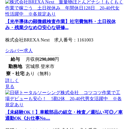
【光半導体の顕微鏡検査作業】社宅費無料・土日祝休
み・残業少なめ◎安心な研修...
株式会社BREXA Next 求人番号：1161003
シルバー求人
給与
月収例
290,000
円
勤務地
宮城県 登米市
寮・社宅
あり（無料）
詳しく
見る
【未経験OK！】車載部品の組立・検査／週払い可◎／車
通勤OK《お仕事No....