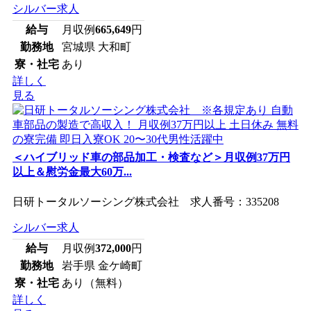
シルバー求人
給与
月収例
665,649
円
勤務地
宮城県 大和町
寮・社宅
あり
詳しく
見る
＜ハイブリッド車の部品加工・検査など＞月収例37万円
以上＆慰労金最大60万...
日研トータルソーシング株式会社 求人番号：335208
シルバー求人
給与
月収例
372,000
円
勤務地
岩手県 金ケ崎町
寮・社宅
あり（無料）
詳しく