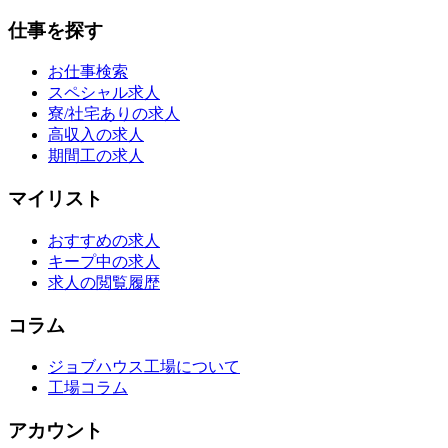
仕事を探す
お仕事検索
スペシャル求人
寮/社宅ありの求人
高収入の求人
期間工の求人
マイリスト
おすすめの求人
キープ中の求人
求人の閲覧履歴
コラム
ジョブハウス工場について
工場コラム
アカウント