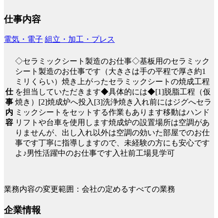
仕事内容
電気・電子
組立・加工・プレス
◇セラミックシート製造のお仕事◇基板用のセラミック
シート製造のお仕事です（大きさは手の平程で厚さ約1
ミリくらい）焼き上がったセラミックシートの焼成工程
仕
を担当していただきます◆具体的には◆[1]脱脂工程（仮
事
焼き）[2]焼成炉へ投入[3]洗浄焼き入れ前にはジグへセラ
内
ミックシートをセットする作業もあります移動はハンド
容
リフトや台車を使用します焼成炉の設置場所は空調があ
りませんが、出し入れ以外は空調の効いた部屋でのお仕
事です丁寧に指導しますので、未経験の方にも安心です
よ♪男性活躍中のお仕事です入社前工場見学可
業務内容の変更範囲：会社の定めるすべての業務
企業情報