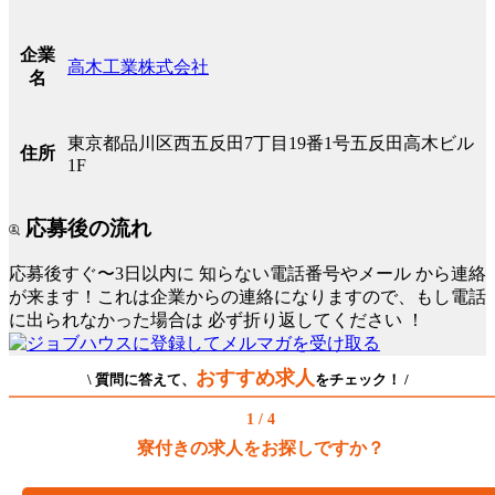
企業
高木工業株式会社
名
東京都品川区西五反田7丁目19番1号五反田高木ビル
住所
1F
応募後の流れ
応募後すぐ〜3日以内に
知らない電話番号やメール
から連絡
が来ます！これは企業からの連絡になりますので、もし電話
に出られなかった場合は
必ず折り返してください
！
おすすめ求人
\ 質問に答えて、
をチェック！ /
1 / 4
寮付きの求人をお探しですか？