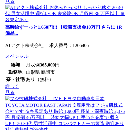
見る
高時給ずーっと1,650円!!! 【転職支援金10万円 さらに 1R
備品...
ATアクト株式会社 求人番号：1206405
スペシャル
給与
月収例
365,000
円
勤務地
山形県 鶴岡市
寮・社宅
あり（無料）
詳しく
見る