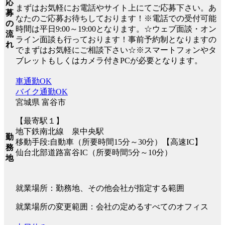
応
まずはお気軽にお電話やサイト上にてご応募下さい。あ
募
なたのご応募お待ちしております！※電話での受付可能
の
時間は平日9:00～19:00となります。☆ウェブ面談・オン
流
ライン面談も行っております！事前予約制となりますの
れ
でまずはお気軽にご相談下さい☆※スマートフォンやタ
ブレットもしくはカメラ付きPCが必要となります。
車通勤OK
バイク通勤OK
宮城県 富谷市
【最寄駅１】
地下鉄南北線 泉中央駅
勤
移動手段:自動車（所要時間15分～30分）【高速IC】
務
仙台北部道路富谷IC（所要時間5分～10分）
地
就業場所：勤務地、その他会社が指定する範囲
就業場所の変更範囲：会社の定めるすべてのオフィス