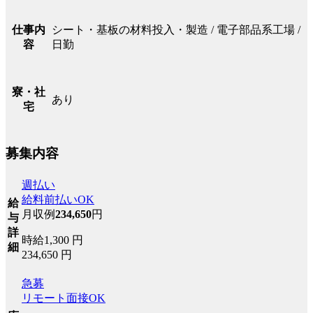
シート・基板の材料投入・製造 / 電子部品系工場 /
仕事内
日勤
容
寮・社
あり
宅
募集内容
週払い
給料前払いOK
給
月収例
234,650
円
与
詳
時給1,300 円
細
234,650 円
急募
リモート面接OK