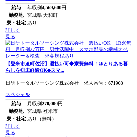
給与
年収例
4,569,600
円
勤務地
宮城県 大和町
寮・社宅
あり
詳しく
見る
【登米市迫町佐沼】週払い可◆寮費無料！ゆとりある暮
らしを◎未経験OK◆スマ...
日研トータルソーシング株式会社 求人番号：671908
スペシャル
給与
月収例
270,000
円
勤務地
宮城県 登米市
寮・社宅
あり（無料）
詳しく
見る