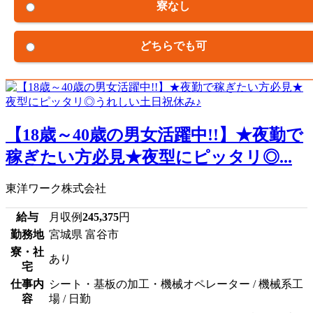
寮なし
どちらでも可
【18歳～40歳の男女活躍中!!】★夜勤で
稼ぎたい方必見★夜型にピッタリ◎...
東洋ワーク株式会社
給与
月収例
245,375
円
勤務地
宮城県 富谷市
寮・社
あり
宅
仕事内
シート・基板の加工・機械オペレーター / 機械系工
容
場 / 日勤