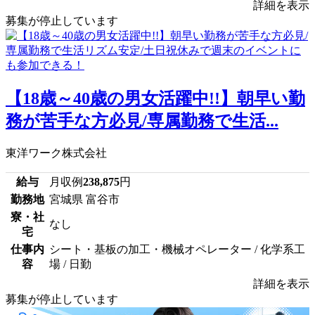
詳細を表示
募集が停止しています
【18歳～40歳の男女活躍中!!】朝早い勤
務が苦手な方必見/専属勤務で生活...
東洋ワーク株式会社
給与
月収例
238,875
円
勤務地
宮城県 富谷市
寮・社
なし
宅
仕事内
シート・基板の加工・機械オペレーター / 化学系工
容
場 / 日勤
詳細を表示
募集が停止しています