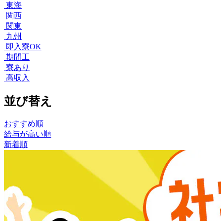
東海
関西
関東
九州
即入寮OK
期間工
寮あり
高収入
並び替え
おすすめ順
給与が高い順
新着順