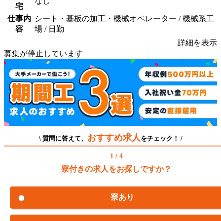
なし
宅
仕事内
シート・基板の加工・機械オペレーター / 機械系工
容
場 / 日勤
詳細を表示
募集が停止しています
おすすめ求人
\ 質問に答えて、
をチェック！ /
1 / 4
寮付きの求人をお探しですか？
寮あり