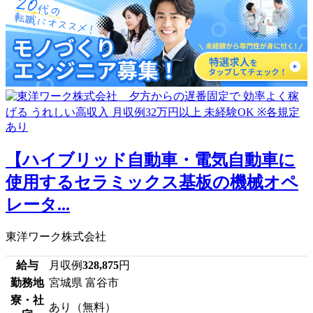
【ハイブリッド自動車・電気自動車に
使用するセラミックス基板の機械オペ
レータ...
東洋ワーク株式会社
給与
月収例
328,875
円
勤務地
宮城県 富谷市
寮・社
あり（無料）