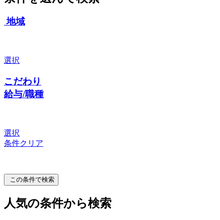
地域
選択
こだわり
給与/職種
選択
条件クリア
この条件で検索
人気の条件から検索