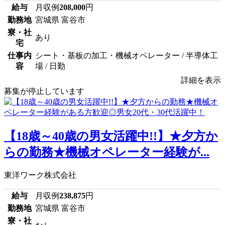
給与
月収例
208,000
円
勤務地
宮城県 富谷市
寮・社
あり
宅
仕事内
シート・基板の加工・機械オペレーター / 半導体工
容
場 / 日勤
詳細を表示
募集が停止しています
【18歳～40歳の男女活躍中!!】★夕方か
らの勤務★機械オペレーター経験が...
東洋ワーク株式会社
給与
月収例
238,875
円
勤務地
宮城県 富谷市
寮・社