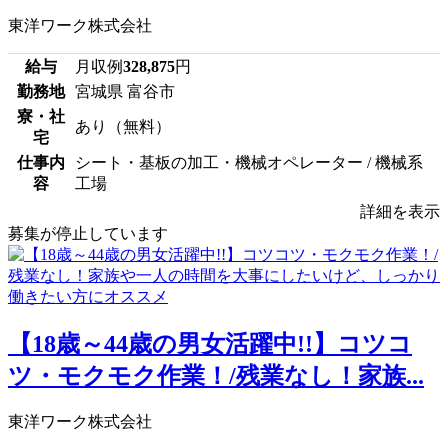
東洋ワーク株式会社
給与
月収例
328,875
円
勤務地
宮城県 富谷市
寮・社
あり（無料）
宅
仕事内
シート・基板の加工・機械オペレーター / 機械系
容
工場
詳細を表示
募集が停止しています
【18歳～44歳の男女活躍中!!】コツコ
ツ・モクモク作業！/残業なし！家族...
東洋ワーク株式会社