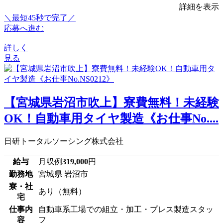
詳細を表示
＼最短45秒で完了／
応募へ進む
詳しく
見る
【宮城県岩沼市吹上】寮費無料！未経験
OK！自動車用タイヤ製造《お仕事No....
日研トータルソーシング株式会社
給与
月収例
319,000
円
勤務地
宮城県 岩沼市
寮・社
あり（無料）
宅
仕事内
自動車系工場での組立・加工・プレス製造スタッ
容
フ