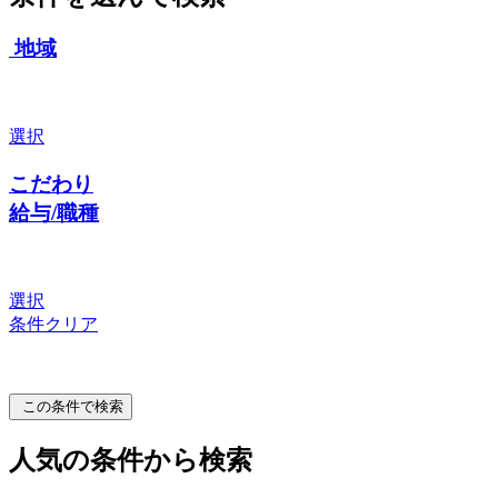
地域
選択
こだわり
給与/職種
選択
条件クリア
この条件で検索
人気の条件から検索