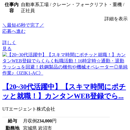
仕事内
自動車系工場 / クレーン・フォークリフト・重機 /
容
正社員
詳細を表示
＼最短45秒で完了／
応募へ進む
詳しく
見る
【20~30代活躍中】【スキマ時間にポチ
ッと就職！】カンタンWEB登録でら...
UTエージェント株式会社
給与
月収例
234,000
円
勤務地
宮城県 岩沼市