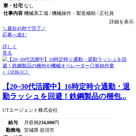
寮・社宅
なし
仕事内容
機械系工場 / 機械操作・製造補助 / 正社員
詳細を表示
＼最短45秒で完了／
応募へ進む
詳しく
見る
【20~30代活躍中】16時定時☆通勤・退
勤ラッシュを回避！鉄鋼製品の梱包...
UTエージェント株式会社
給与
月収例
234,000
円
勤務地
宮城県 岩沼市