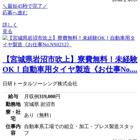
＼最短45秒で完了／
応募へ進む
詳しく
見る
【宮城県岩沼市吹上】寮費無料！未経験
OK！自動車用タイヤ製造《お仕事No....
日研トータルソーシング株式会社
給与
月収例
319,000
円
勤務地
宮城県 岩沼市
寮・社
あり（無料）
宅
仕事内
自動車系工場での組立・加工・プレス製造スタッ
容
フ