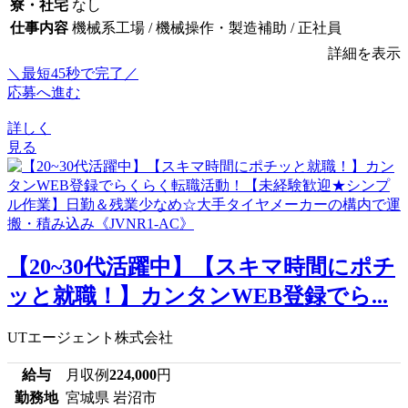
寮・社宅
なし
仕事内容
機械系工場 / 機械操作・製造補助 / 正社員
詳細を表示
＼最短45秒で完了／
応募へ進む
詳しく
見る
【20~30代活躍中】【スキマ時間にポチ
ッと就職！】カンタンWEB登録でら...
UTエージェント株式会社
給与
月収例
224,000
円
勤務地
宮城県 岩沼市