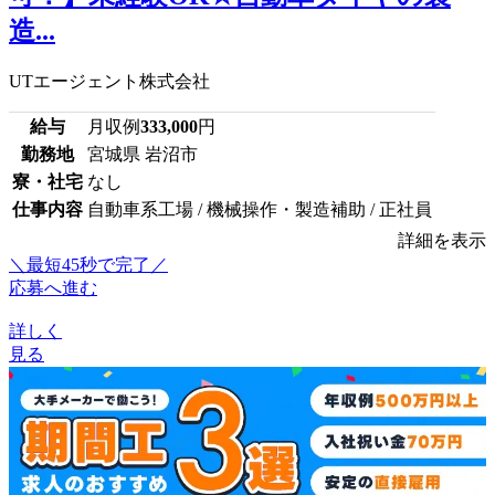
造...
UTエージェント株式会社
給与
月収例
333,000
円
勤務地
宮城県 岩沼市
寮・社宅
なし
仕事内容
自動車系工場 / 機械操作・製造補助 / 正社員
詳細を表示
＼最短45秒で完了／
応募へ進む
詳しく
見る