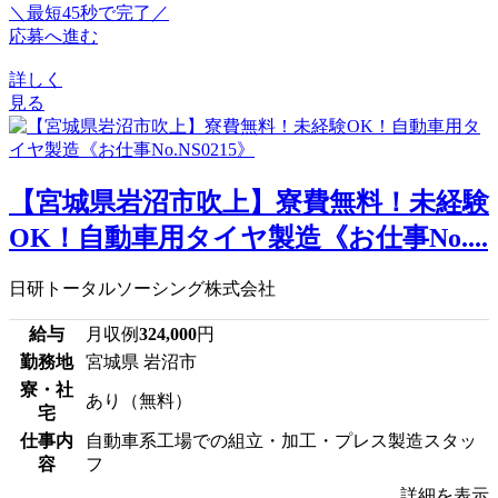
＼最短45秒で完了／
応募へ進む
詳しく
見る
【宮城県岩沼市吹上】寮費無料！未経験
OK！自動車用タイヤ製造《お仕事No....
日研トータルソーシング株式会社
給与
月収例
324,000
円
勤務地
宮城県 岩沼市
寮・社
あり（無料）
宅
仕事内
自動車系工場での組立・加工・プレス製造スタッ
容
フ
詳細を表示