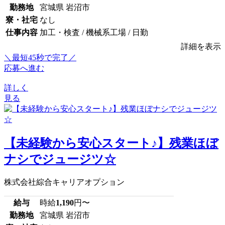
勤務地
宮城県 岩沼市
寮・社宅
なし
仕事内容
加工・検査 / 機械系工場 / 日勤
詳細を表示
＼最短45秒で完了／
応募へ進む
詳しく
見る
【未経験から安心スタート♪】残業ほぼ
ナシでジュージツ☆
株式会社綜合キャリアオプション
給与
時給
1,190
円〜
勤務地
宮城県 岩沼市