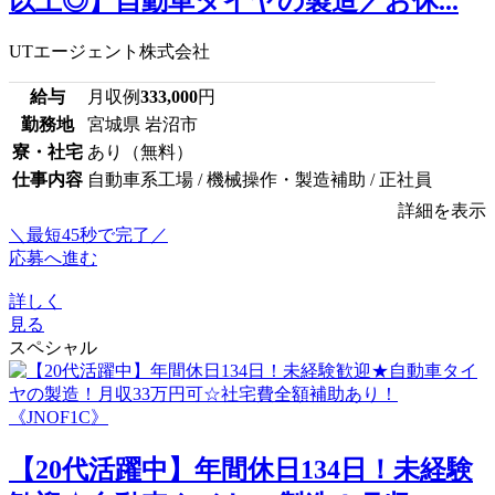
以上◎】自動車タイヤの製造／お休...
UTエージェント株式会社
給与
月収例
333,000
円
勤務地
宮城県 岩沼市
寮・社宅
あり（無料）
仕事内容
自動車系工場 / 機械操作・製造補助 / 正社員
詳細を表示
＼最短45秒で完了／
応募へ進む
詳しく
見る
スペシャル
【20代活躍中】年間休日134日！未経験