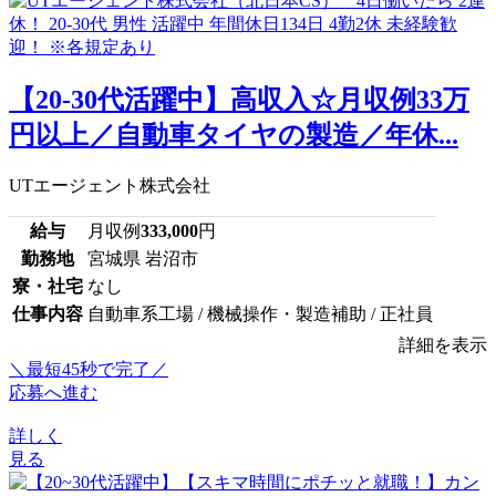
【20-30代活躍中】高収入☆月収例33万
円以上／自動車タイヤの製造／年休...
UTエージェント株式会社
給与
月収例
333,000
円
勤務地
宮城県 岩沼市
寮・社宅
なし
仕事内容
自動車系工場 / 機械操作・製造補助 / 正社員
詳細を表示
＼最短45秒で完了／
応募へ進む
詳しく
見る