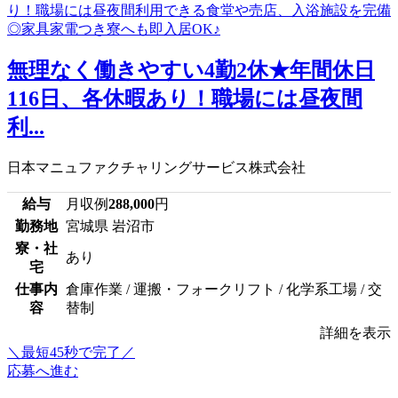
無理なく働きやすい4勤2休★年間休日
116日、各休暇あり！職場には昼夜間
利...
日本マニュファクチャリングサービス株式会社
給与
月収例
288,000
円
勤務地
宮城県 岩沼市
寮・社
あり
宅
仕事内
倉庫作業 / 運搬・フォークリフト / 化学系工場 / 交
容
替制
詳細を表示
＼最短45秒で完了／
応募へ進む