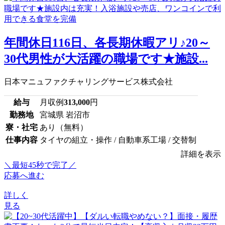
年間休日116日、各長期休暇アリ♪20～
30代男性が大活躍の職場です★施設...
日本マニュファクチャリングサービス株式会社
給与
月収例
313,000
円
勤務地
宮城県 岩沼市
寮・社宅
あり（無料）
仕事内容
タイヤの組立・操作 / 自動車系工場 / 交替制
詳細を表示
＼最短45秒で完了／
応募へ進む
詳しく
見る