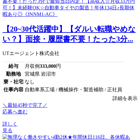
【20~30代活躍中】【ダルい転職やめな
い？】面接・履歴書不要！たった3分...
UTエージェント株式会社
給与
月収例
333,000
円
勤務地
宮城県 岩沼市
寮・社宅
なし
仕事内容
自動車系工場 / 機械操作・製造補助 / 正社員
詳細を表示
＼最短45秒で完了／
応募へ進む
詳しく
見る