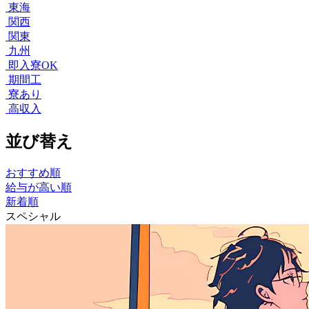
東海
関西
関東
九州
即入寮OK
期間工
寮あり
高収入
並び替え
おすすめ順
給与が高い順
新着順
スペシャル