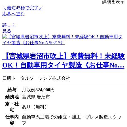
詳細を表示
＼最短45秒で完了／
応募へ進む
詳しく
見る
【宮城県岩沼市吹上】寮費無料！未経験
OK！自動車用タイヤ製造《お仕事No....
日研トータルソーシング株式会社
給与
月収例
324,000
円
勤務地
宮城県 岩沼市
寮・社
あり（無料）
宅
仕事内
自動車系工場での組立・加工・プレス製造スタッ
容
フ