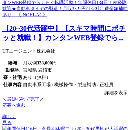
【20~30代活躍中】【スキマ時間にポチ
ッと就職！】カンタンWEB登録でら...
UTエージェント株式会社
給与
月収例
333,000
円
勤務地
宮城県 岩沼市
寮・社宅
あり（無料）
仕事内容
自動車系工場 / 機械操作・製造補助 / 正社員
詳細を表示
＼最短45秒で完了／
応募へ進む
詳しく
見る