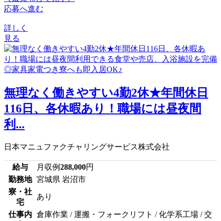
応募へ進む
詳しく
見る
無理なく働きやすい4勤2休★年間休日
116日、各休暇あり！職場には昼夜間
利...
日本マニュファクチャリングサービス株式会社
給与
月収例
288,000
円
勤務地
宮城県 岩沼市
寮・社
あり
宅
仕事内
倉庫作業 / 運搬・フォークリフト / 化学系工場 / 交