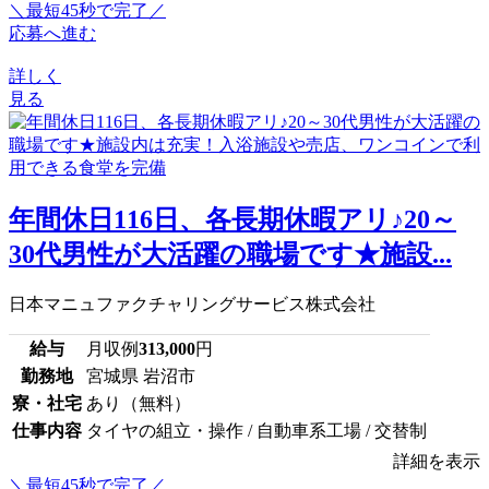
＼最短45秒で完了／
応募へ進む
詳しく
見る
年間休日116日、各長期休暇アリ♪20～
30代男性が大活躍の職場です★施設...
日本マニュファクチャリングサービス株式会社
給与
月収例
313,000
円
勤務地
宮城県 岩沼市
寮・社宅
あり（無料）
仕事内容
タイヤの組立・操作 / 自動車系工場 / 交替制
詳細を表示
＼最短45秒で完了／