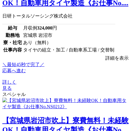
OK！自動車用タイヤ製造《お仕事No....
日研トータルソーシング株式会社
給与
月収例
324,000
円
勤務地
宮城県 岩沼市
寮・社宅
あり（無料）
仕事内容
タイヤの組立・加工 / 自動車系工場 / 交替制
詳細を表示
＼最短45秒で完了／
応募へ進む
詳しく
見る
スペシャル
【宮城県岩沼市吹上】寮費無料！未経験
OK！自動車用タイヤ製造《お仕事No....