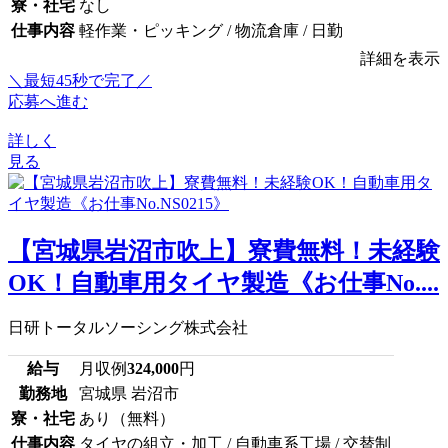
寮・社宅
なし
仕事内容
軽作業・ピッキング / 物流倉庫 / 日勤
詳細を表示
＼最短45秒で完了／
応募へ進む
詳しく
見る
【宮城県岩沼市吹上】寮費無料！未経験
OK！自動車用タイヤ製造《お仕事No....
日研トータルソーシング株式会社
給与
月収例
324,000
円
勤務地
宮城県 岩沼市
寮・社宅
あり（無料）
仕事内容
タイヤの組立・加工 / 自動車系工場 / 交替制