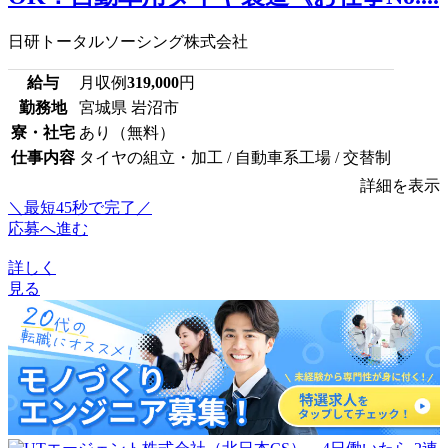
日研トータルソーシング株式会社
給与
月収例
319,000
円
勤務地
宮城県 岩沼市
寮・社宅
あり（無料）
仕事内容
タイヤの組立・加工 / 自動車系工場 / 交替制
詳細を表示
＼最短45秒で完了／
応募へ進む
詳しく
見る