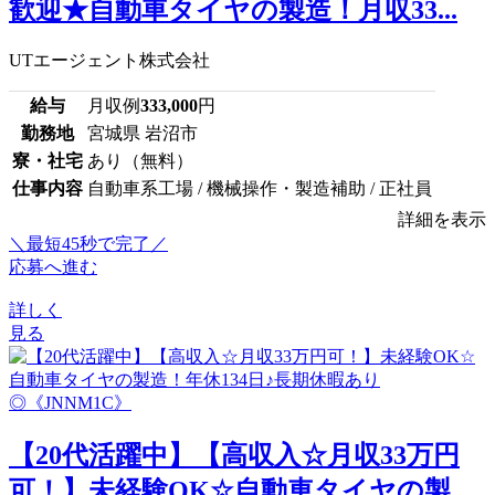
歓迎★自動車タイヤの製造！月収33...
UTエージェント株式会社
給与
月収例
333,000
円
勤務地
宮城県 岩沼市
寮・社宅
あり（無料）
仕事内容
自動車系工場 / 機械操作・製造補助 / 正社員
詳細を表示
＼最短45秒で完了／
応募へ進む
詳しく
見る
【20代活躍中】【高収入☆月収33万円
可！】未経験OK☆自動車タイヤの製