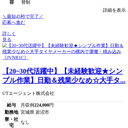
容
替制
詳細を表示
＼最短45秒で完了／
応募へ進む
詳しく
見る
【20~30代活躍中】【未経験歓迎★シン
プル作業】日勤＆残業少なめ☆大手タ...
UTエージェント株式会社
給与
月収例
224,000
円
勤務地
宮城県 岩沼市
寮・社
なし
宅