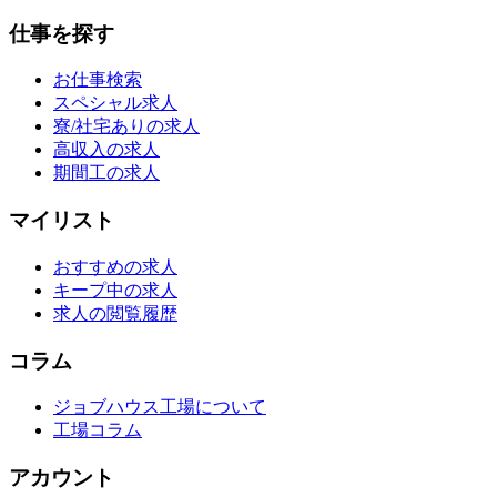
仕事を探す
お仕事検索
スペシャル求人
寮/社宅ありの求人
高収入の求人
期間工の求人
マイリスト
おすすめの求人
キープ中の求人
求人の閲覧履歴
コラム
ジョブハウス工場について
工場コラム
アカウント