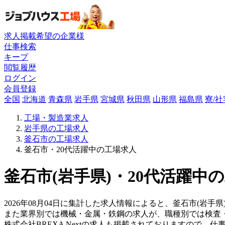
求人掲載希望の企業様
仕事検索
キープ
閲覧履歴
ログイン
会員登録
全国
北海道
青森県
岩手県
宮城県
秋田県
山形県
福島県
寮/
工場・製造業求人
岩手県の工場求人
釜石市の工場求人
釜石市・20代活躍中の工場求人
釜石市(岩手県)・20代活躍中
2026年08月04日に集計した求人情報によると、釜石市(岩手
また業界別では機械・金属・鉄鋼の求人が、職種別では検査
株式会社BREXA Nextの求人も掲載されておりますので、