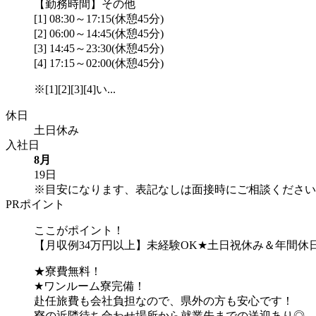
【勤務時間】その他
[1] 08:30～17:15(休憩45分)
[2] 06:00～14:45(休憩45分)
[3] 14:45～23:30(休憩45分)
[4] 17:15～02:00(休憩45分)
※[1][2][3][4]い...
休日
土日休み
入社日
8月
19日
※目安になります、表記なしは面接時にご相談ください
PRポイント
ここがポイント！
【月収例34万円以上】未経験OK★土日祝休み＆年間休日
★寮費無料！
★ワンルーム寮完備！
赴任旅費も会社負担なので、県外の方も安心です！
寮の近隣待ち合わせ場所から就業先までの送迎あり◎