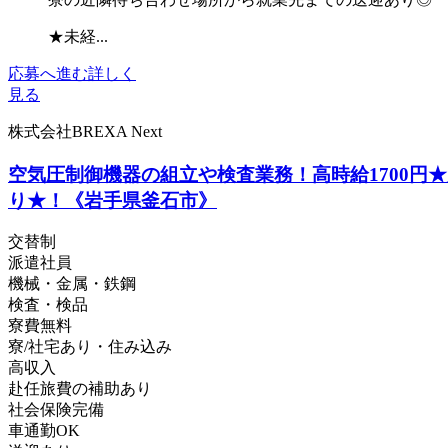
★未経...
応募へ進む
詳しく
見る
株式会社BREXA Next
空気圧制御機器の組立や検査業務！高時給1700
り★！《岩手県釜石市》
交替制
派遣社員
機械・金属・鉄鋼
検査・検品
寮費無料
寮/社宅あり・住み込み
高収入
赴任旅費の補助あり
社会保険完備
車通勤OK