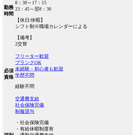
8：30～17：15
勤務
23：45～翌8：30
時間
【休日/休暇】
シフト制※職場カレンダーによる
【備考】
2交替
フリーター歓迎
ブランクOK
未経験・初心者も歓迎
必須
学歴不問
資格
経験不問
交通費支給
社会保険完備
制服貸与
・社会保険完備
・有給休暇制度有