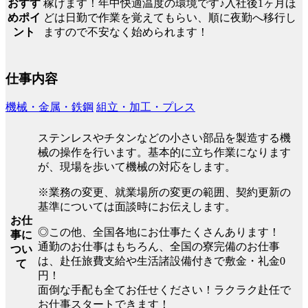
稼げます！年中快適温度の環境です♪入社後1ヶ月ほ
おすす
どは日勤で作業を覚えてもらい、順に夜勤へ移行し
めポイ
ますので不安なく始められます！
ント
仕事内容
機械・金属・鉄鋼
組立・加工・プレス
ステンレスやチタンなどの小さい部品を製造する機
械の操作を行います。基本的に立ち作業になります
が、現場を歩いて機械の対応をします。
※業務の変更、就業場所の変更の範囲、契約更新の
基準については面談時にお伝えします。
お仕
◎この他、全国各地にお仕事たくさんあります！
事に
通勤のお仕事はもちろん、全国の寮完備のお仕事
つい
は、赴任旅費支給や生活諸設備付きで敷金・礼金0
て
円！
面倒な手配も全てお任せください！ラクラク赴任で
お仕事スタートできます！