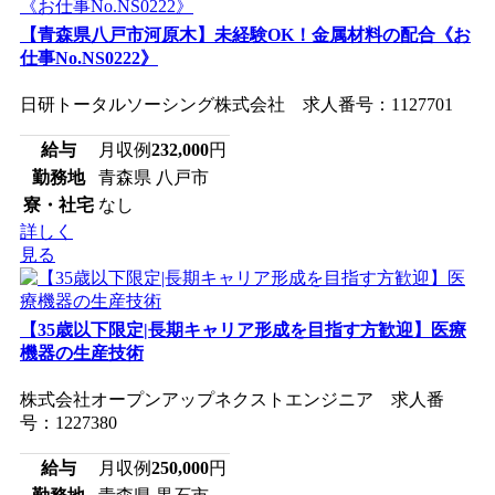
【青森県八戸市河原木】未経験OK！金属材料の配合《お
仕事No.NS0222》
日研トータルソーシング株式会社 求人番号：1127701
給与
月収例
232,000
円
勤務地
青森県 八戸市
寮・社宅
なし
詳しく
見る
【35歳以下限定|長期キャリア形成を目指す方歓迎】医療
機器の生産技術
株式会社オープンアップネクストエンジニア 求人番
号：1227380
給与
月収例
250,000
円