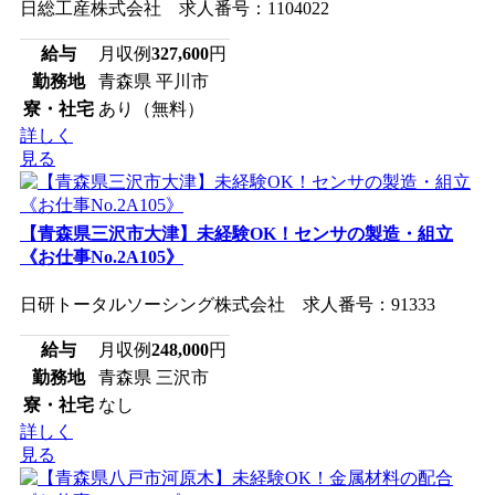
日総工産株式会社 求人番号：1104022
給与
月収例
327,600
円
勤務地
青森県 平川市
寮・社宅
あり（無料）
詳しく
見る
【青森県三沢市大津】未経験OK！センサの製造・組立
《お仕事No.2A105》
日研トータルソーシング株式会社 求人番号：91333
給与
月収例
248,000
円
勤務地
青森県 三沢市
寮・社宅
なし
詳しく
見る