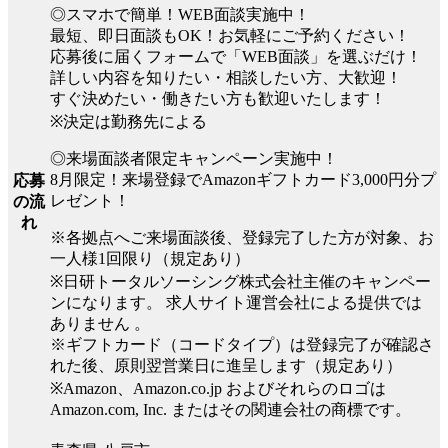
◎スマホで簡単！WEB面談実施中！
最短、即日面談もOK！お気軽にご予約ください！
応募後に届くフォームで「WEB面談」を選ぶだけ！
詳しい内容を知りたい・相談したい方、大歓迎！
すぐ決めたい・働きたい方も歓迎いたします！
※決定は勤務先による
◎来場面談者限定キャンペーン実施中！
8月限定！来場登録でAmazonギフトカード3,000円分プ
応募
レゼント！
の流
れ
※各拠点へご来場面談後、登録完了した方が対象、お
一人様1回限り（規定あり）
※日研トータルソーシング株式会社主催のキャンペー
ンになります。 求人サイト運営会社による提供では
ありません 。
※ギフトカード（コードタイプ）は登録完了が確認さ
れた後、原則翌営業日に進呈します（規定あり）
※Amazon、Amazon.co.jp およびそれらのロゴは
Amazon.com, Inc. またはその関連会社の商標です。