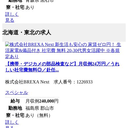
勤務地
青森県 黒石市
寮・社宅
あり
詳しく
見る
北海道・東北の求人
【携帯・デジカメの部品検査など】月収例24万円／うれ
しい社宅費無料◎／赴任...
株式会社BREXA Next 求人番号：1226933
スペシャル
給与
月収例
240,000
円
勤務地
福島県 郡山市
寮・社宅
あり（無料）
詳しく