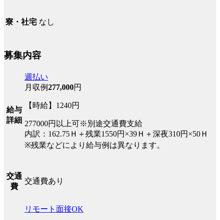
なし
寮・社宅
募集内容
週払い
月収例
277,000
円
【時給】1240円
給与
詳細
277000円以上可※別途交通費支給
内訳：162.75Ｈ＋残業1550円×39Ｈ＋深夜310円×50Ｈ
※残業などにより給与例は異なります。
交通
交通費あり
費
リモート面接OK