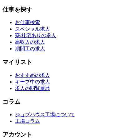
仕事を探す
お仕事検索
スペシャル求人
寮/社宅ありの求人
高収入の求人
期間工の求人
マイリスト
おすすめの求人
キープ中の求人
求人の閲覧履歴
コラム
ジョブハウス工場について
工場コラム
アカウント