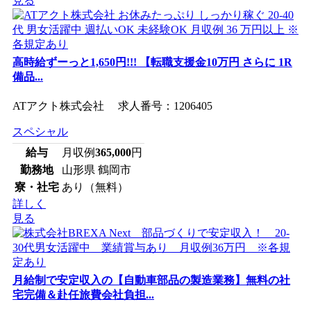
見る
高時給ずーっと1,650円!!! 【転職支援金10万円 さらに 1R
備品...
ATアクト株式会社 求人番号：1206405
スペシャル
給与
月収例
365,000
円
勤務地
山形県 鶴岡市
寮・社宅
あり（無料）
詳しく
見る
月給制で安定収入の【自動車部品の製造業務】無料の社
宅完備＆赴任旅費会社負担...