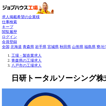
求人掲載希望の企業様
仕事検索
キープ
閲覧履歴
ログイン
会員登録
全国
北海道
青森県
岩手県
宮城県
秋田県
山形県
福島県
寮/
工場・製造業求人
青森県の工場求人
八戸市の工場求人
日研トータルソーシング株式会