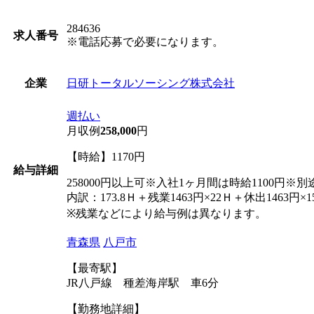
284636
求人番号
※電話応募で必要になります。
日研トータルソーシング株式会社
企業
週払い
月収例
258,000
円
【時給】1170円
給与詳細
258000円以上可※入社1ヶ月間は時給1100円※
内訳：173.8Ｈ＋残業1463円×22Ｈ＋休出1463円×15
※残業などにより給与例は異なります。
青森県
八戸市
【最寄駅】
JR八戸線 種差海岸駅 車6分
【勤務地詳細】