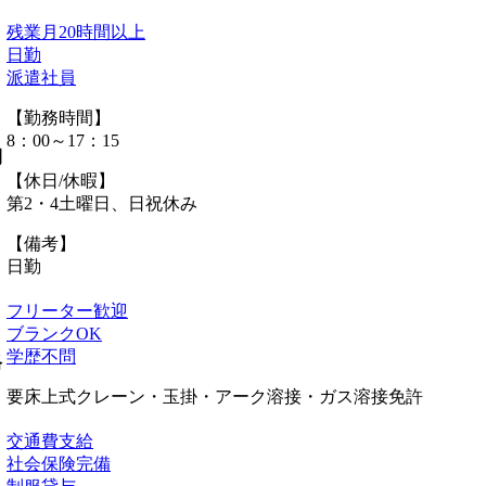
残業月20時間以上
日勤
派遣社員
【勤務時間】
8：00～17：15
間
【休日/休暇】
第2・4土曜日、日祝休み
【備考】
日勤
フリーター歓迎
ブランクOK
学歴不問
格
要床上式クレーン・玉掛・アーク溶接・ガス溶接免許
交通費支給
社会保険完備