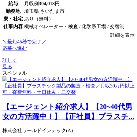
給与
月収例
304,018
円
勤務地
埼玉県 さいたま市
寮・社宅
あり（無料）
仕事内容
機械オペレーター・検査 / 化学系工場 / 交替制
詳細を表示
＼最短45秒で完了／
応募へ進む
詳しく
見る
スペシャル
【エージェント紹介求人】【20~40代男
女の方活躍中！】【正社員】プラスチ...
株式会社ワールドインテック(A)