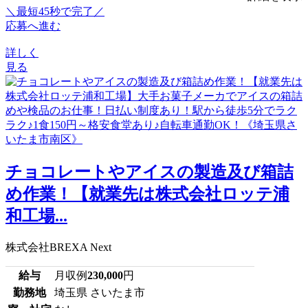
＼最短45秒で完了／
応募へ進む
詳しく
見る
チョコレートやアイスの製造及び箱詰
め作業！【就業先は株式会社ロッテ浦
和工場...
株式会社BREXA Next
給与
月収例
230,000
円
勤務地
埼玉県 さいたま市