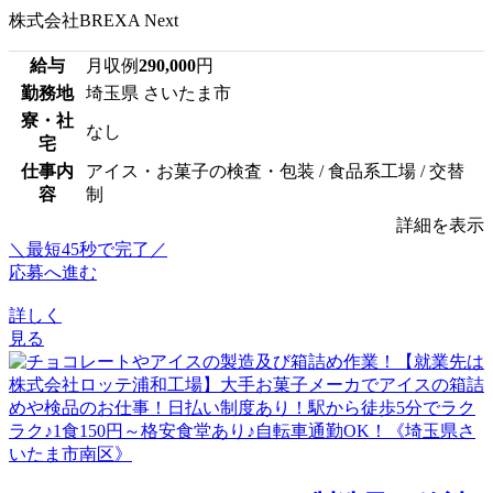
株式会社BREXA Next
給与
月収例
290,000
円
勤務地
埼玉県 さいたま市
寮・社
なし
宅
仕事内
アイス・お菓子の検査・包装 / 食品系工場 / 交替
容
制
詳細を表示
＼最短45秒で完了／
応募へ進む
詳しく
見る