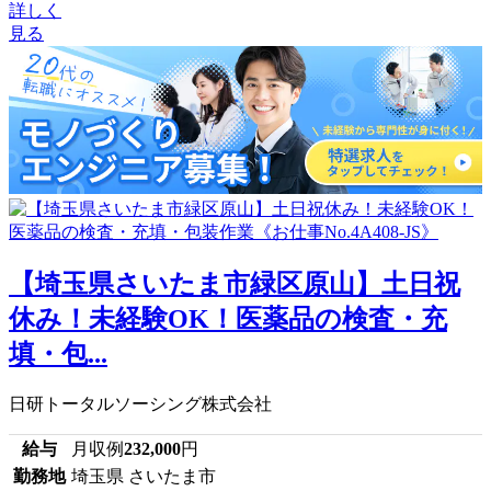
詳しく
見る
【埼玉県さいたま市緑区原山】土日祝
休み！未経験OK！医薬品の検査・充
填・包...
日研トータルソーシング株式会社
給与
月収例
232,000
円
勤務地
埼玉県 さいたま市