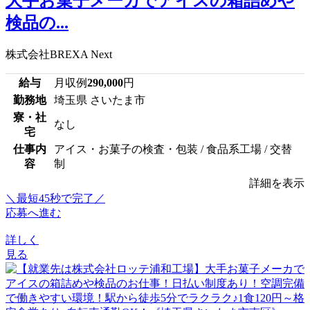
大手お菓子メーカでアイスの箱詰めや
検品の...
株式会社BREXA Next
給与
月収例
290,000
円
勤務地
埼玉県 さいたま市
寮・社
なし
宅
仕事内
アイス・お菓子の検査・包装 / 食品系工場 / 交替
容
制
詳細を表示
＼最短45秒で完了／
応募へ進む
詳しく
見る