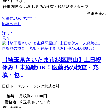
寮・社宅
なし
仕事内容
食品系工場での検査・検品製造スタッフ
詳細を表示
＼最短45秒で完了／
応募へ進む
詳しく
見る
【埼玉県さいたま市緑区原山】土日祝
休み！未経験OK！医薬品の検査・充
填・包...
日研トータルソーシング株式会社
給与
月収例
232,000
円
勤務地
埼玉県 さいたま市