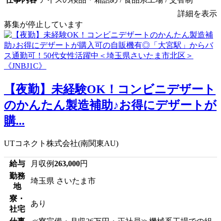
詳細を表示
募集が停止しています
【夜勤】未経験OK！コンビニデザート
のかんたん製造補助♪お得にデザートが
購...
UTコネクト株式会社(南関東AU)
給与
月収例
263,000
円
勤務
埼玉県 さいたま市
地
寮・
あり
社宅