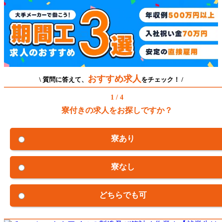
おすすめ求人
\ 質問に答えて、
をチェック！ /
1 / 4
寮付きの求人をお探しですか？
寮あり
寮なし
どちらでも可