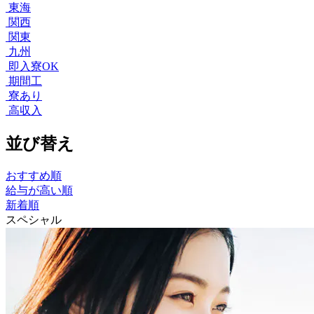
東海
関西
関東
九州
即入寮OK
期間工
寮あり
高収入
並び替え
おすすめ順
給与が高い順
新着順
スペシャル