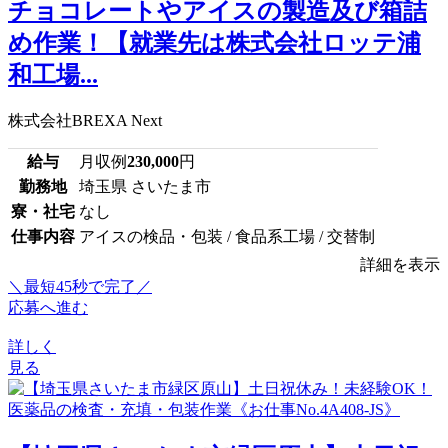
チョコレートやアイスの製造及び箱詰
め作業！【就業先は株式会社ロッテ浦
和工場...
株式会社BREXA Next
給与
月収例
230,000
円
勤務地
埼玉県 さいたま市
寮・社宅
なし
仕事内容
アイスの検品・包装 / 食品系工場 / 交替制
詳細を表示
＼最短45秒で完了／
応募へ進む
詳しく
見る