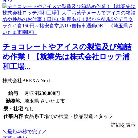
チョコレートやアイスの製造及び箱詰
め作業！【就業先は株式会社ロッテ浦
和工場...
株式会社BREXA Next
給与
月収例
230,000
円
勤務地
埼玉県 さいたま市
寮・社宅
なし
仕事内容
食品系工場での検査・検品製造スタッフ
詳細を表示
＼最短45秒で完了／