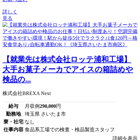
詳しく
見る
【就業先は株式会社ロッテ浦和工場】
大手お菓子メーカでアイスの箱詰めや
検品の...
株式会社BREXA Next
給与
月収例
290,000
円
勤務地
埼玉県 さいたま市
寮・社宅
なし
仕事内容
食品系工場での検査・検品製造スタッフ
詳細を表示