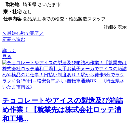
勤務地
埼玉県 さいたま市
寮・社宅
なし
仕事内容
食品系工場での検査・検品製造スタッフ
詳細を表示
＼最短45秒で完了／
応募へ進む
詳しく
見る
チョコレートやアイスの製造及び箱詰
め作業！【就業先は株式会社ロッテ浦
和工場...