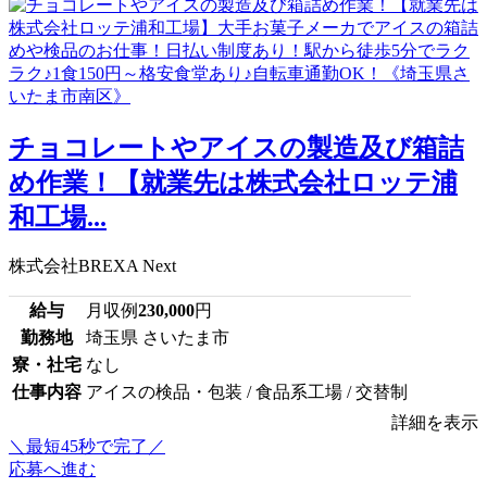
チョコレートやアイスの製造及び箱詰
め作業！【就業先は株式会社ロッテ浦
和工場...
株式会社BREXA Next
給与
月収例
230,000
円
勤務地
埼玉県 さいたま市
寮・社宅
なし
仕事内容
アイスの検品・包装 / 食品系工場 / 交替制
詳細を表示
＼最短45秒で完了／
応募へ進む