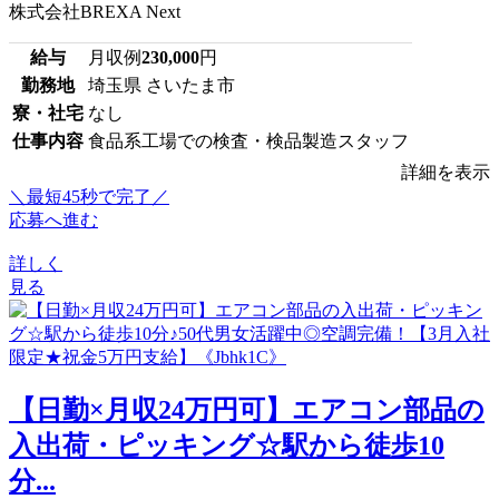
株式会社BREXA Next
給与
月収例
230,000
円
勤務地
埼玉県 さいたま市
寮・社宅
なし
仕事内容
食品系工場での検査・検品製造スタッフ
詳細を表示
＼最短45秒で完了／
応募へ進む
詳しく
見る
【日勤×月収24万円可】エアコン部品の
入出荷・ピッキング☆駅から徒歩10
分...