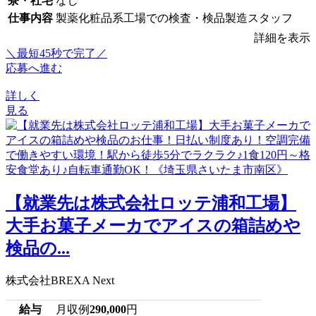
寮・社宅
なし
仕事内容
製薬化粧品系工場での検査・検品製造スタッフ
詳細を表示
＼最短45秒で完了／
応募へ進む
詳しく
見る
【就業先は株式会社ロッテ浦和工場】
大手お菓子メーカでアイスの箱詰めや
検品の...
株式会社BREXA Next
給与
月収例
290,000
円