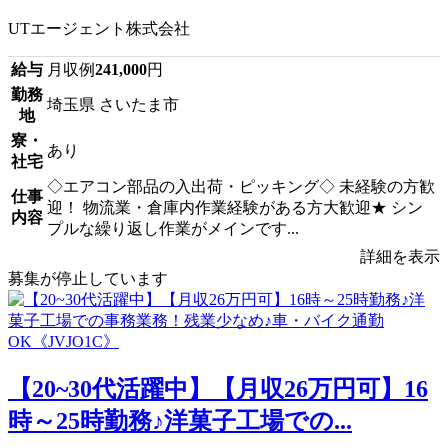
UTエージェント株式会社
給与
月収例
241,000
円
勤務
埼玉県 さいたま市
地
寮・
あり
社宅
◇エアコン部品の入出荷・ピッキング◇ 未経験の方歓
仕事
迎！ 物流業・倉庫内作業経験がある方大歓迎★ シン
内容
プルな繰り返し作業がメインです...
詳細を表示
募集が停止しています
【20~30代活躍中】【月収26万円可】16
時～25時勤務♪洋菓子工場での...