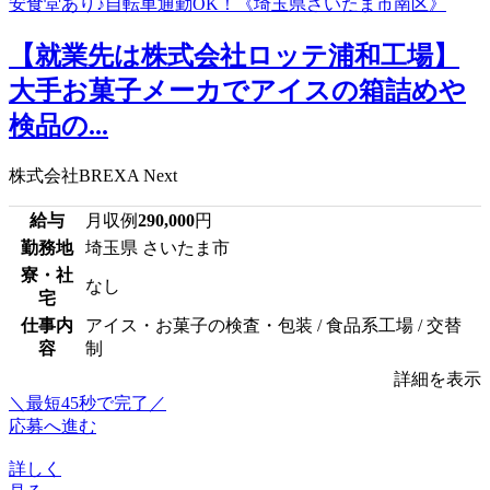
【就業先は株式会社ロッテ浦和工場】
大手お菓子メーカでアイスの箱詰めや
検品の...
株式会社BREXA Next
給与
月収例
290,000
円
勤務地
埼玉県 さいたま市
寮・社
なし
宅
仕事内
アイス・お菓子の検査・包装 / 食品系工場 / 交替
容
制
詳細を表示
＼最短45秒で完了／
応募へ進む
詳しく