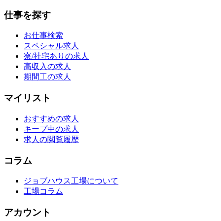
仕事を探す
お仕事検索
スペシャル求人
寮/社宅ありの求人
高収入の求人
期間工の求人
マイリスト
おすすめの求人
キープ中の求人
求人の閲覧履歴
コラム
ジョブハウス工場について
工場コラム
アカウント