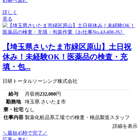
応募へ進む
詳しく
見る
【埼玉県さいたま市緑区原山】土日祝
休み！未経験OK！医薬品の検査・充
填・包...
日研トータルソーシング株式会社
給与
月収例
232,000
円
勤務地
埼玉県 さいたま市
寮・社宅
なし
仕事内容
製薬化粧品系工場での検査・検品製造スタッフ
詳細を表示
＼最短45秒で完了／
応募へ進む