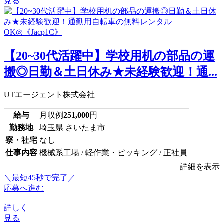
見る
【20~30代活躍中】学校用机の部品の運
搬◎日勤＆土日休み★未経験歓迎！通...
UTエージェント株式会社
給与
月収例
251,000
円
勤務地
埼玉県 さいたま市
寮・社宅
なし
仕事内容
機械系工場 / 軽作業・ピッキング / 正社員
詳細を表示
＼最短45秒で完了／
応募へ進む
詳しく
見る