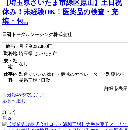
【埼玉県さいたま市緑区原山】土日祝
休み！未経験OK！医薬品の検査・充
填・包...
日研トータルソーシング株式会社
給与
月収例
232,000
円
勤務地
埼玉県 さいたま市
寮・社
なし
宅
仕事内
製造マシンの操作・機械のオペレーター / 製薬化粧
容
品系工場 / 日勤
詳細を表示
＼最短45秒で完了／
応募へ進む
詳しく
見る