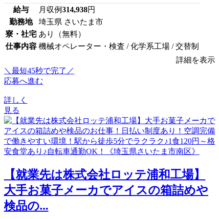
給与
月収例
314,938
円
勤務地
埼玉県 さいたま市
寮・社宅
あり（無料）
仕事内容
機械オペレーター・検査 / 化学系工場 / 交替制
詳細を表示
＼最短45秒で完了／
応募へ進む
詳しく
見る
【就業先は株式会社ロッテ浦和工場】
大手お菓子メーカでアイスの箱詰めや
検品の...