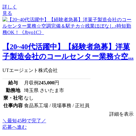
詳しく
見る
【20~40代活躍中】【経験者急募】洋菓
子製造会社のコールセンター業務☆空...
UTエージェント株式会社
給与
月収例
245,000
円
勤務地
埼玉県 さいたま市
寮・社宅
なし
仕事内容
食品系工場 / 現場事務 / 正社員
詳細を表示
＼最短45秒で完了／
応募へ進む