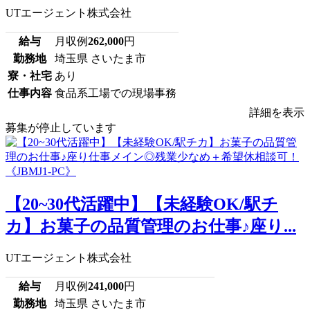
UTエージェント株式会社
給与
月収例
262,000
円
勤務地
埼玉県 さいたま市
寮・社宅
あり
仕事内容
食品系工場での現場事務
詳細を表示
募集が停止しています
【20~30代活躍中】【未経験OK/駅チ
カ】お菓子の品質管理のお仕事♪座り...
UTエージェント株式会社
給与
月収例
241,000
円
勤務地
埼玉県 さいたま市