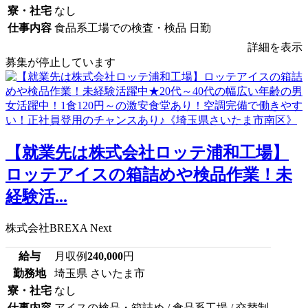
寮・社宅
なし
仕事内容
食品系工場での検査・検品 日勤
詳細を表示
募集が停止しています
【就業先は株式会社ロッテ浦和工場】
ロッテアイスの箱詰めや検品作業！未
経験活...
株式会社BREXA Next
給与
月収例
240,000
円
勤務地
埼玉県 さいたま市
寮・社宅
なし
仕事内容
アイスの検品・箱詰め / 食品系工場 / 交替制