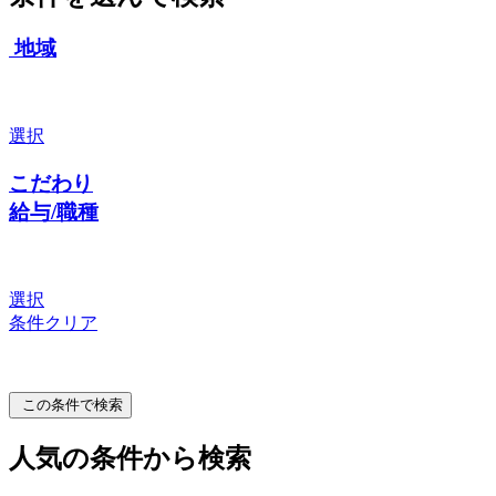
地域
選択
こだわり
給与/職種
選択
条件クリア
この条件で検索
人気の条件から検索