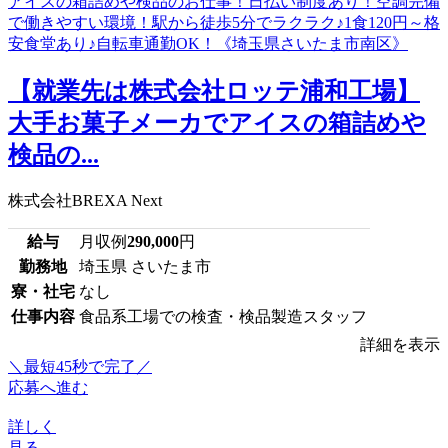
【就業先は株式会社ロッテ浦和工場】
大手お菓子メーカでアイスの箱詰めや
検品の...
株式会社BREXA Next
給与
月収例
290,000
円
勤務地
埼玉県 さいたま市
寮・社宅
なし
仕事内容
食品系工場での検査・検品製造スタッフ
詳細を表示
＼最短45秒で完了／
応募へ進む
詳しく
見る