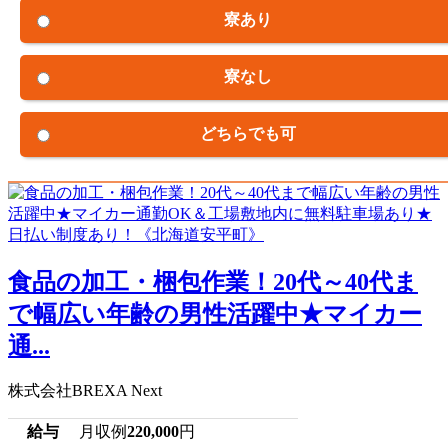
寮あり
寮なし
どちらでも可
食品の加工・梱包作業！20代～40代ま
で幅広い年齢の男性活躍中★マイカー
通...
株式会社BREXA Next
給与
月収例
220,000
円