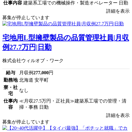
仕事内容
建築系工場での機械操作・製造オペレーター 日勤
詳細を表示
募集が停止しています
宅地用L型擁壁製品の品質管理社員|月収
例27.7万円|日勤
株式会社ウィルオブ・ワーク
給与
月収例
277,000
円
勤務地
北海道 安平町
寮・社
なし
宅
仕事内
≪月収27.5万円・正社員≫建築系工場での管理・清
容
掃・事務 日勤
詳細を表示
募集が停止しています