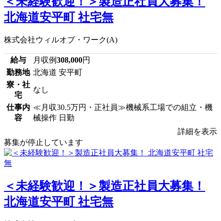
＜未経験歓迎！＞製造正社員大募集！
北海道安平町 社宅無
株式会社ウィルオブ・ワーク(A)
給与
月収例
308,000
円
勤務地
北海道 安平町
寮・社
なし
宅
仕事内
≪月収30.5万円・正社員≫機械系工場での組立・機
容
械操作 日勤
詳細を表示
募集が停止しています
＜未経験歓迎！＞製造正社員大募集！
北海道安平町 社宅無