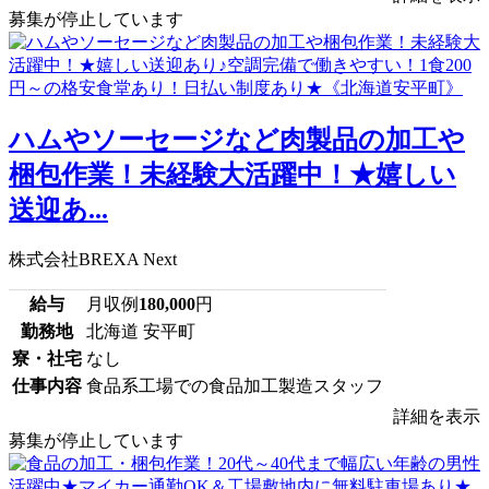
募集が停止しています
ハムやソーセージなど肉製品の加工や
梱包作業！未経験大活躍中！★嬉しい
送迎あ...
株式会社BREXA Next
給与
月収例
180,000
円
勤務地
北海道 安平町
寮・社宅
なし
仕事内容
食品系工場での食品加工製造スタッフ
詳細を表示
募集が停止しています