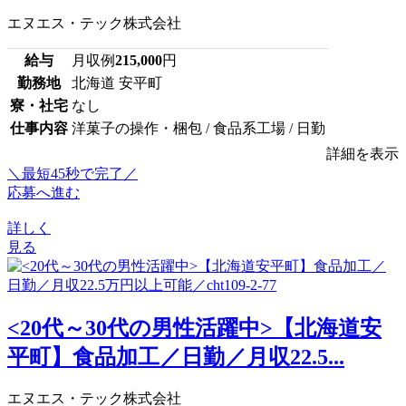
エヌエス・テック株式会社
給与
月収例
215,000
円
勤務地
北海道 安平町
寮・社宅
なし
仕事内容
洋菓子の操作・梱包 / 食品系工場 / 日勤
詳細を表示
＼最短45秒で完了／
応募へ進む
詳しく
見る
<20代～30代の男性活躍中>【北海道安
平町】食品加工／日勤／月収22.5...
エヌエス・テック株式会社