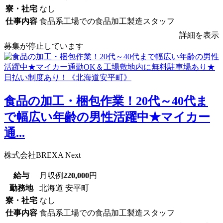
寮・社宅
なし
仕事内容
食品系工場での食品加工製造スタッフ
詳細を表示
募集が停止しています
食品の加工・梱包作業！20代～40代ま
で幅広い年齢の男性活躍中★マイカー
通...
株式会社BREXA Next
給与
月収例
220,000
円
勤務地
北海道 安平町
寮・社宅
なし
仕事内容
食品系工場での食品加工製造スタッフ