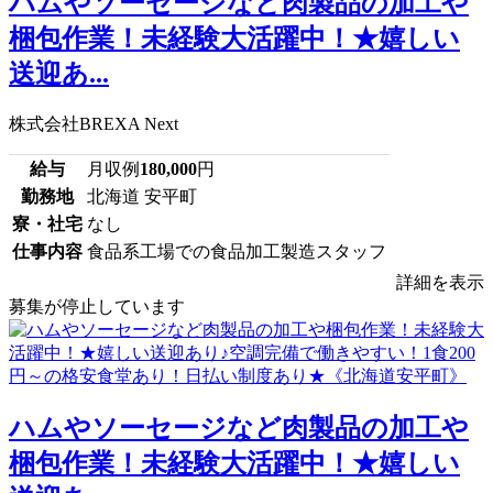
ハムやソーセージなど肉製品の加工や
梱包作業！未経験大活躍中！★嬉しい
送迎あ...
株式会社BREXA Next
給与
月収例
180,000
円
勤務地
北海道 安平町
寮・社宅
なし
仕事内容
食品系工場での食品加工製造スタッフ
詳細を表示
募集が停止しています
ハムやソーセージなど肉製品の加工や
梱包作業！未経験大活躍中！★嬉しい