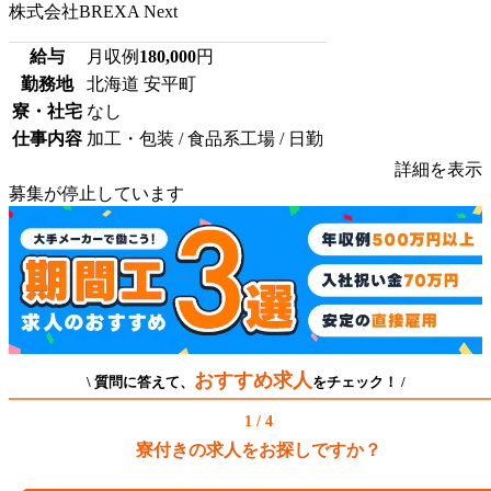
株式会社BREXA Next
給与
月収例
180,000
円
勤務地
北海道 安平町
寮・社宅
なし
仕事内容
加工・包装 / 食品系工場 / 日勤
詳細を表示
募集が停止しています
おすすめ求人
\ 質問に答えて、
をチェック！ /
1 / 4
寮付きの求人をお探しですか？