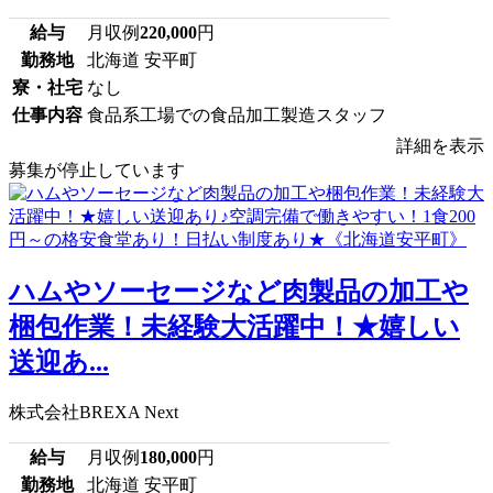
給与
月収例
220,000
円
勤務地
北海道 安平町
寮・社宅
なし
仕事内容
食品系工場での食品加工製造スタッフ
詳細を表示
募集が停止しています
ハムやソーセージなど肉製品の加工や
梱包作業！未経験大活躍中！★嬉しい
送迎あ...
株式会社BREXA Next
給与
月収例
180,000
円
勤務地
北海道 安平町