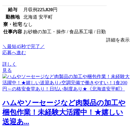
給与
月収例
225,820
円
勤務地
北海道 安平町
寮・社宅
なし
仕事内容
お砂糖の加工・操作 / 食品系工場 / 日勤
詳細を表示
＼最短45秒で完了／
応募へ進む
詳しく
見る
ハムやソーセージなど肉製品の加工や
梱包作業！未経験大活躍中！★嬉しい
送迎あ...