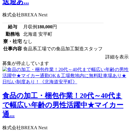
送迎あ...
株式会社BREXA Next
給与
月収例
180,000
円
勤務地
北海道 安平町
寮・社宅
なし
仕事内容
食品系工場での食品加工製造スタッフ
詳細を表示
募集が停止しています
食品の加工・梱包作業！20代～40代ま
で幅広い年齢の男性活躍中★マイカー
通...
株式会社BREXA Next