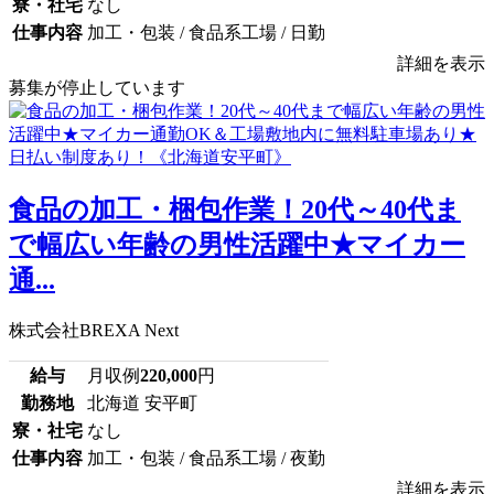
寮・社宅
なし
仕事内容
加工・包装 / 食品系工場 / 日勤
詳細を表示
募集が停止しています
食品の加工・梱包作業！20代～40代ま
で幅広い年齢の男性活躍中★マイカー
通...
株式会社BREXA Next
給与
月収例
220,000
円
勤務地
北海道 安平町
寮・社宅
なし
仕事内容
加工・包装 / 食品系工場 / 夜勤
詳細を表示