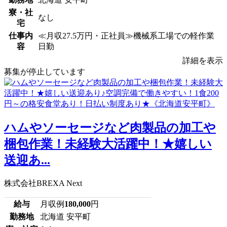
寮・社
なし
宅
仕事内
≪月収27.5万円・正社員≫機械系工場での軽作業
容
日勤
詳細を表示
募集が停止しています
ハムやソーセージなど肉製品の加工や
梱包作業！未経験大活躍中！★嬉しい
送迎あ...
株式会社BREXA Next
給与
月収例
180,000
円
勤務地
北海道 安平町