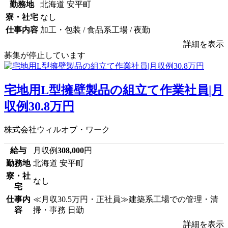
勤務地
北海道 安平町
寮・社宅
なし
仕事内容
加工・包装 / 食品系工場 / 夜勤
詳細を表示
募集が停止しています
宅地用L型擁壁製品の組立て作業社員|月
収例30.8万円
株式会社ウィルオブ・ワーク
給与
月収例
308,000
円
勤務地
北海道 安平町
寮・社
なし
宅
仕事内
≪月収30.5万円・正社員≫建築系工場での管理・清
容
掃・事務 日勤
詳細を表示