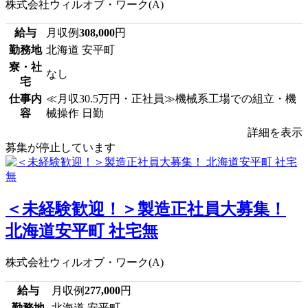
株式会社ウィルオブ・ワーク(A)
給与
月収例
308,000
円
勤務地
北海道 安平町
寮・社
なし
宅
仕事内
≪月収30.5万円・正社員≫機械系工場での組立・機
容
械操作 日勤
詳細を表示
募集が停止しています
＜未経験歓迎！＞製造正社員大募集！
北海道安平町 社宅無
株式会社ウィルオブ・ワーク(A)
給与
月収例
277,000
円
勤務地
北海道 安平町