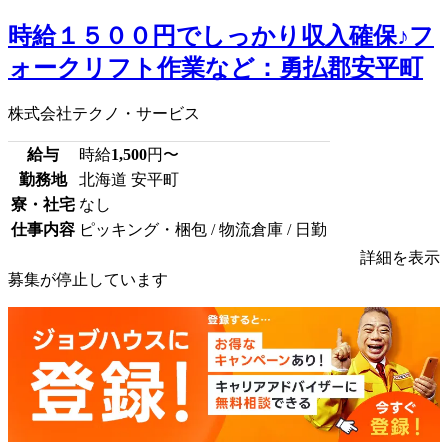
時給１５００円でしっかり収入確保♪フ
ォークリフト作業など：勇払郡安平町
株式会社テクノ・サービス
給与
時給
1,500
円〜
勤務地
北海道 安平町
寮・社宅
なし
仕事内容
ピッキング・梱包 / 物流倉庫 / 日勤
詳細を表示
募集が停止しています