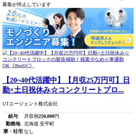
募集が停止しています
【20~40代活躍中】【月収25万円可】日
勤×土日祝休み☆コンクリートブロ...
UTエージェント株式会社
給与
月収例
250,000
円
勤務地
北海道 安平町
寮・社宅
なし