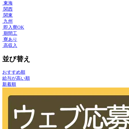
東海
関西
関東
九州
即入寮OK
期間工
寮あり
高収入
並び替え
おすすめ順
給与が高い順
新着順