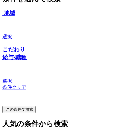
地域
選択
こだわり
給与/職種
選択
条件クリア
この条件で検索
人気の条件から検索