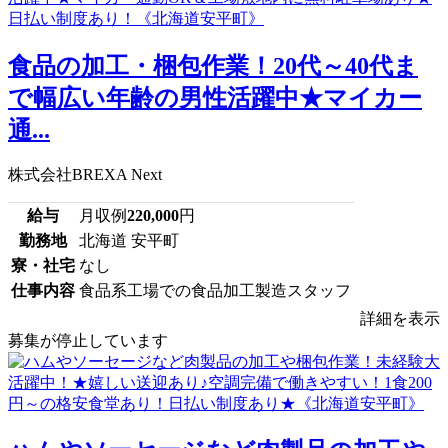
食品の加工・梱包作業！20代～40代ま
で幅広い年齢の男性活躍中★マイカー
通...
株式会社BREXA Next
給与
月収例
220,000
円
勤務地
北海道 安平町
寮・社宅
なし
仕事内容
食品系工場での食品加工製造スタッフ
詳細を表示
募集が停止しています