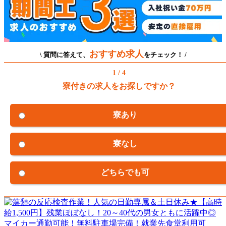
おすすめ求人
\ 質問に答えて、
をチェック！ /
1 / 4
寮付きの求人をお探しですか？
寮あり
寮なし
どちらでも可