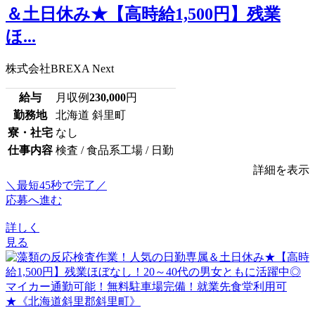
＆土日休み★【高時給1,500円】残業
ほ...
株式会社BREXA Next
給与
月収例
230,000
円
勤務地
北海道 斜里町
寮・社宅
なし
仕事内容
検査 / 食品系工場 / 日勤
詳細を表示
＼最短45秒で完了／
応募へ進む
詳しく
見る