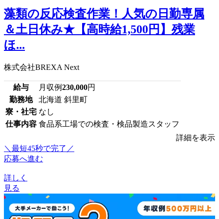
藻類の反応検査作業！人気の日勤専属
＆土日休み★【高時給1,500円】残業
ほ...
株式会社BREXA Next
給与
月収例
230,000
円
勤務地
北海道 斜里町
寮・社宅
なし
仕事内容
食品系工場での検査・検品製造スタッフ
詳細を表示
＼最短45秒で完了／
応募へ進む
詳しく
見る