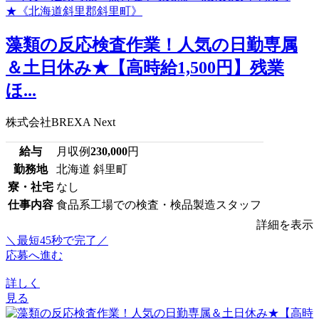
藻類の反応検査作業！人気の日勤専属
＆土日休み★【高時給1,500円】残業
ほ...
株式会社BREXA Next
給与
月収例
230,000
円
勤務地
北海道 斜里町
寮・社宅
なし
仕事内容
食品系工場での検査・検品製造スタッフ
詳細を表示
＼最短45秒で完了／
応募へ進む
詳しく
見る