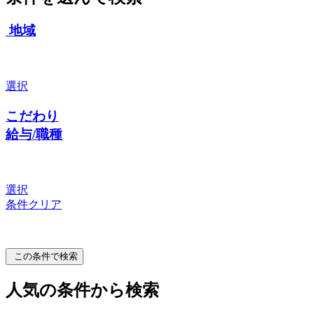
地域
選択
こだわり
給与/職種
選択
条件クリア
この条件で検索
人気の条件から検索