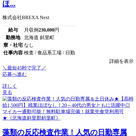
ほ...
株式会社BREXA Next
給与
月収例
230,000
円
勤務地
北海道 斜里町
寮・社宅
なし
仕事内容
検査 / 食品系工場 / 日勤
詳細を表示
＼最短45秒で完了／
応募へ進む
詳しく
見る
藻類の反応検査作業！人気の日勤専属