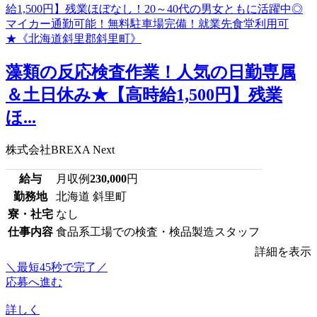
藻類の反応検査作業！人気の日勤専属
＆土日休み★【高時給1,500円】残業
ほ...
株式会社BREXA Next
給与
月収例
230,000
円
勤務地
北海道 斜里町
寮・社宅
なし
仕事内容
食品系工場での検査・検品製造スタッフ
詳細を表示
＼最短45秒で完了／
応募へ進む
詳しく