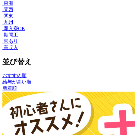
東海
関西
関東
九州
即入寮OK
期間工
寮あり
高収入
並び替え
おすすめ順
給与が高い順
新着順