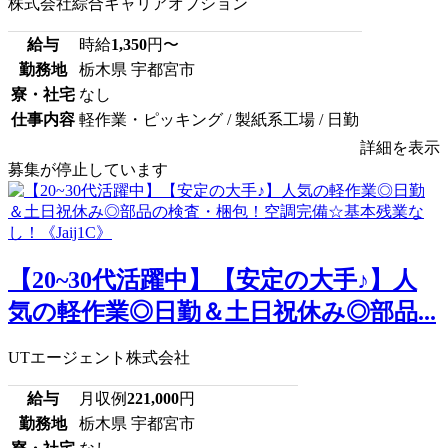
株式会社綜合キャリアオプション
給与
時給
1,350
円〜
勤務地
栃木県 宇都宮市
寮・社宅
なし
仕事内容
軽作業・ピッキング / 製紙系工場 / 日勤
詳細を表示
募集が停止しています
【20~30代活躍中】【安定の大手♪】人
気の軽作業◎日勤＆土日祝休み◎部品...
UTエージェント株式会社
給与
月収例
221,000
円
勤務地
栃木県 宇都宮市