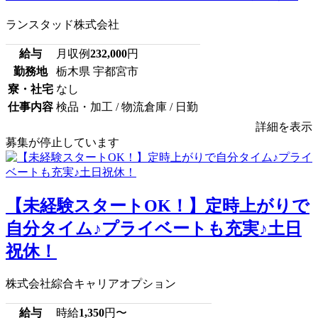
ランスタッド株式会社
給与
月収例
232,000
円
勤務地
栃木県 宇都宮市
寮・社宅
なし
仕事内容
検品・加工 / 物流倉庫 / 日勤
詳細を表示
募集が停止しています
【未経験スタートOK！】定時上がりで
自分タイム♪プライベートも充実♪土日
祝休！
株式会社綜合キャリアオプション
給与
時給
1,350
円〜