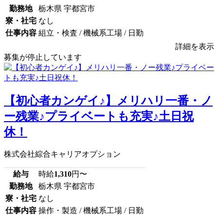
勤務地
栃木県 宇都宮市
寮・社宅
なし
仕事内容
組立・検査 / 機械系工場 / 日勤
詳細を表示
募集が停止しています
【初心者カンゲイ♪】メリハリ一番・ノ
ー残業♪プライベートも充実♪土日祝
休！
株式会社綜合キャリアオプション
給与
時給
1,310
円〜
勤務地
栃木県 宇都宮市
寮・社宅
なし
仕事内容
操作・製造 / 機械系工場 / 日勤