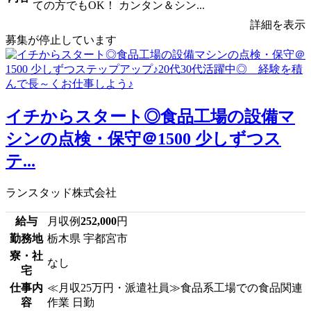
ての方でもOK！ カンタン＆シン...
詳細を表示
募集が停止しています
イチからスタート◎食品工場の設備マ
シンの点検・保守＠1500 少しずつス
テ...
ランスタッド株式会社
給与
月収例
252,000
円
勤務地
栃木県 宇都宮市
寮・社
なし
宅
仕事内
≪月収25万円・派遣社員≫食品系工場での食品関連
容
作業 日勤