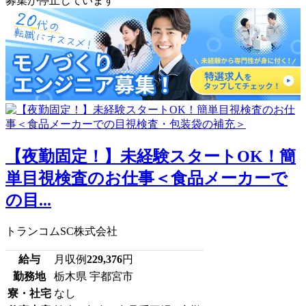
募集が停止しています
【夜勤固定！】未経験スタートOK！簡
単目視検査のお仕事＜食品メーカーで
の目...
トランコムSC株式会社
給与
月収例
229,376
円
勤務地
栃木県 宇都宮市
寮・社宅
なし