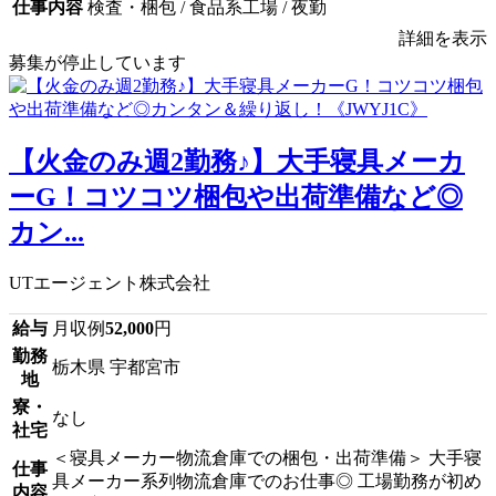
仕事内容
検査・梱包 / 食品系工場 / 夜勤
詳細を表示
募集が停止しています
【火金のみ週2勤務♪】大手寝具メーカ
ーG！コツコツ梱包や出荷準備など◎
カン...
UTエージェント株式会社
給与
月収例
52,000
円
勤務
栃木県 宇都宮市
地
寮・
なし
社宅
＜寝具メーカー物流倉庫での梱包・出荷準備＞ 大手寝
仕事
具メーカー系列物流倉庫でのお仕事◎ 工場勤務が初め
内容