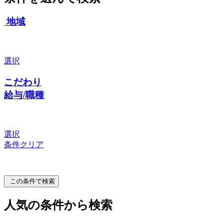
地域
選択
こだわり
給与/職種
選択
条件クリア
この条件で検索
人気の条件から検索