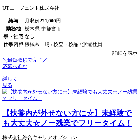
UTエージェント株式会社
給与
月収例
221,000
円
勤務地
栃木県 宇都宮市
寮・社宅
なし
仕事内容
機械系工場 / 検査・検品 / 派遣社員
詳細を表示
＼最短45秒で完了／
応募へ進む
詳しく
見る
【扶養内が外せない方に☆】未経験で
も大丈夫☆ノー残業でフリータイム！
株式会社綜合キャリアオプション