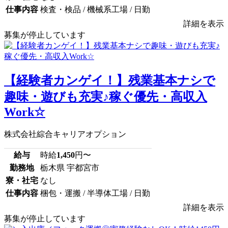
仕事内容
検査・検品 / 機械系工場 / 日勤
詳細を表示
募集が停止しています
【経験者カンゲイ！】残業基本ナシで
趣味・遊びも充実♪稼ぐ優先・高収入
Work☆
株式会社綜合キャリアオプション
給与
時給
1,450
円〜
勤務地
栃木県 宇都宮市
寮・社宅
なし
仕事内容
梱包・運搬 / 半導体工場 / 日勤
詳細を表示
募集が停止しています