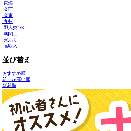
東海
関西
関東
九州
即入寮OK
期間工
寮あり
高収入
並び替え
おすすめ順
給与が高い順
新着順