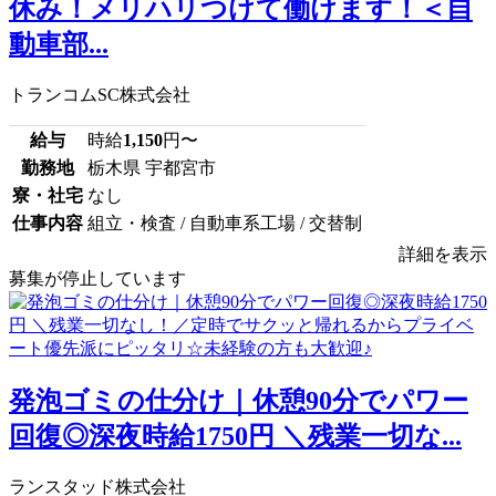
休み！メリハリつけて働けます！＜自
動車部...
トランコムSC株式会社
給与
時給
1,150
円〜
勤務地
栃木県 宇都宮市
寮・社宅
なし
仕事内容
組立・検査 / 自動車系工場 / 交替制
詳細を表示
募集が停止しています
発泡ゴミの仕分け｜休憩90分でパワー
回復◎深夜時給1750円 ＼残業一切な...
ランスタッド株式会社