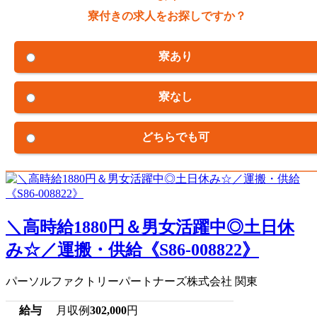
寮付きの求人をお探しですか？
寮あり
寮なし
どちらでも可
＼高時給1880円＆男女活躍中◎土日休
み☆／運搬・供給《S86-008822》
パーソルファクトリーパートナーズ株式会社 関東
給与
月収例
302,000
円