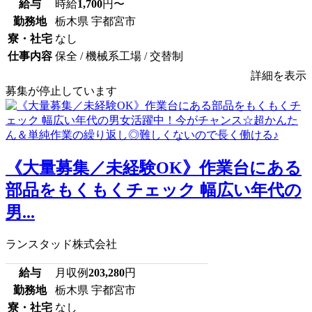
給与
時給
1,700
円〜
勤務地
栃木県 宇都宮市
寮・社宅
なし
仕事内容
保全 / 機械系工場 / 交替制
詳細を表示
募集が停止しています
《大量募集／未経験OK》作業台にある
部品をもくもくチェック 幅広い年代の
男...
ランスタッド株式会社
給与
月収例
203,280
円
勤務地
栃木県 宇都宮市
寮・社宅
なし