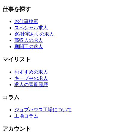
仕事を探す
お仕事検索
スペシャル求人
寮/社宅ありの求人
高収入の求人
期間工の求人
マイリスト
おすすめの求人
キープ中の求人
求人の閲覧履歴
コラム
ジョブハウス工場について
工場コラム
アカウント