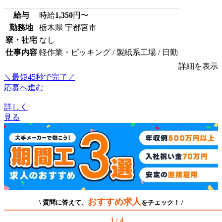
給与
時給
1,350
円〜
勤務地
栃木県 宇都宮市
寮・社宅
なし
仕事内容
軽作業・ピッキング / 製紙系工場 / 日勤
詳細を表示
＼最短45秒で完了／
応募へ進む
詳しく
見る
おすすめ求人
\ 質問に答えて、
をチェック！ /
1 / 4