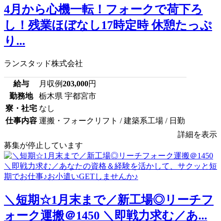
4月から心機一転！フォークで荷下ろ
し！残業ほぼなし17時定時 休憩たっぷ
り...
ランスタッド株式会社
給与
月収例
203,000
円
勤務地
栃木県 宇都宮市
寮・社宅
なし
仕事内容
運搬・フォークリフト / 建築系工場 / 日勤
詳細を表示
募集が停止しています
＼短期☆1月末まで／新工場◎リーチフ
ォーク運搬＠1450 ＼即戦力求む／あ...