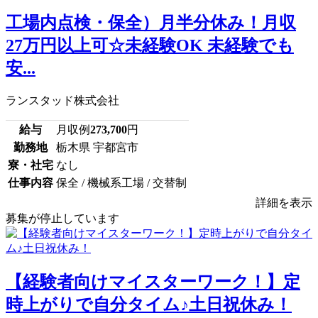
工場内点検・保全）月半分休み！月収
27万円以上可☆未経験OK 未経験でも
安...
ランスタッド株式会社
給与
月収例
273,700
円
勤務地
栃木県 宇都宮市
寮・社宅
なし
仕事内容
保全 / 機械系工場 / 交替制
詳細を表示
募集が停止しています
【経験者向けマイスターワーク！】定
時上がりで自分タイム♪土日祝休み！