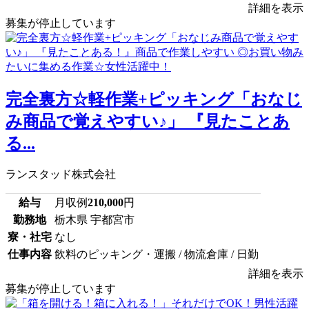
詳細を表示
募集が停止しています
完全裏方☆軽作業+ピッキング「おなじ
み商品で覚えやすい♪」 『見たことあ
る...
ランスタッド株式会社
給与
月収例
210,000
円
勤務地
栃木県 宇都宮市
寮・社宅
なし
仕事内容
飲料のピッキング・運搬 / 物流倉庫 / 日勤
詳細を表示
募集が停止しています