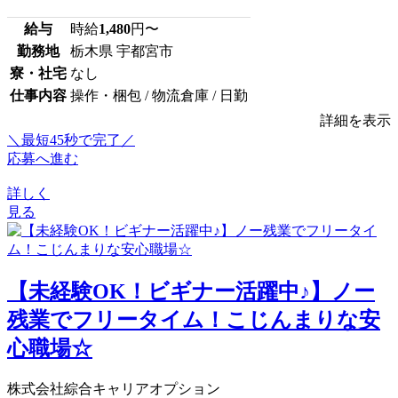
給与
時給
1,480
円〜
勤務地
栃木県 宇都宮市
寮・社宅
なし
仕事内容
操作・梱包 / 物流倉庫 / 日勤
詳細を表示
＼最短45秒で完了／
応募へ進む
詳しく
見る
【未経験OK！ビギナー活躍中♪】ノー
残業でフリータイム！こじんまりな安
心職場☆
株式会社綜合キャリアオプション