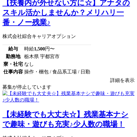
【扶養内が外せない方に☆】アナタの
スキル活かしませんか？メリハリ一
番・ノー残業♪
株式会社綜合キャリアオプション
給与
時給
1,500
円〜
勤務地
栃木県 宇都宮市
寮・社宅
なし
仕事内容
操作・梱包 / 食品系工場 / 日勤
詳細を表示
募集が停止しています
【未経験でも大丈夫☆】残業基本ナシ
で趣味・遊びも充実♪少人数の職場！