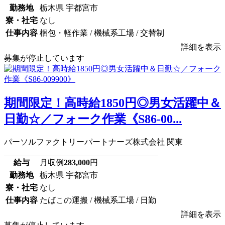
勤務地
栃木県 宇都宮市
寮・社宅
なし
仕事内容
梱包・軽作業 / 機械系工場 / 交替制
詳細を表示
募集が停止しています
期間限定！高時給1850円◎男女活躍中＆
日勤☆／フォーク作業《S86-00...
パーソルファクトリーパートナーズ株式会社 関東
給与
月収例
283,000
円
勤務地
栃木県 宇都宮市
寮・社宅
なし
仕事内容
たばこの運搬 / 機械系工場 / 日勤
詳細を表示