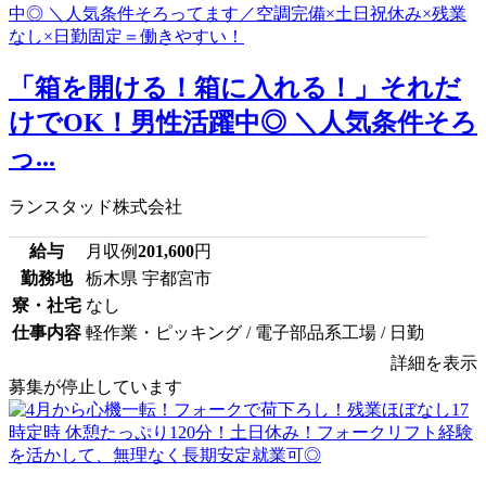
「箱を開ける！箱に入れる！」それだ
けでOK！男性活躍中◎ ＼人気条件そろ
っ...
ランスタッド株式会社
給与
月収例
201,600
円
勤務地
栃木県 宇都宮市
寮・社宅
なし
仕事内容
軽作業・ピッキング / 電子部品系工場 / 日勤
詳細を表示
募集が停止しています