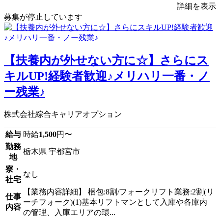
詳細を表示
募集が停止しています
【扶養内が外せない方に☆】さらにス
キルUP!経験者歓迎♪メリハリ一番・ノ
ー残業♪
株式会社綜合キャリアオプション
給与
時給
1,500
円〜
勤務
栃木県 宇都宮市
地
寮・
なし
社宅
【業務内容詳細】 梱包:8割/フォークリフト業務:2割(リ
仕事
ーチフォーク)(1)基本リフトマンとして入庫や各庫内
内容
の管理、入庫エリアの環...