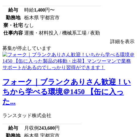
給与
時給
1,400
円〜
勤務地
栃木県 宇都宮市
寮・社宅
なし
仕事内容
運搬・材料投入 / 機械系工場 / 夜勤
詳細を表示
募集が停止しています
フォーク｜ブランクありさん歓迎！い
ちから学べる環境＠1450 【缶に入っ
た...
ランスタッド株式会社
給与
月収例
243,600
円
勤務地
栃木県 宇都宮市