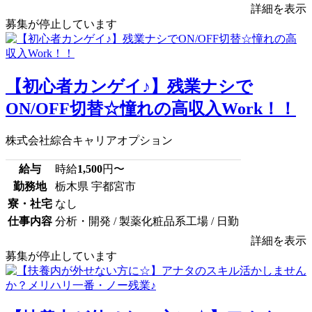
詳細を表示
募集が停止しています
【初心者カンゲイ♪】残業ナシで
ON/OFF切替☆憧れの高収入Work！！
株式会社綜合キャリアオプション
給与
時給
1,500
円〜
勤務地
栃木県 宇都宮市
寮・社宅
なし
仕事内容
分析・開発 / 製薬化粧品系工場 / 日勤
詳細を表示
募集が停止しています