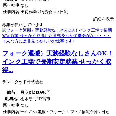
寮・社宅
なし
仕事内容
出荷作業 / 物流倉庫 / 日勤
詳細を表示
募集が停止しています
フォーク運搬）実務経験なしさんOK！
インク工場で長期安定就業 せっかく取
得...
ランスタッド株式会社
給与
月収例
243,600
円
勤務地
栃木県 宇都宮市
寮・社宅
なし
仕事内容
一斗缶の運搬・フォークリフト / 物流倉庫 / 日勤