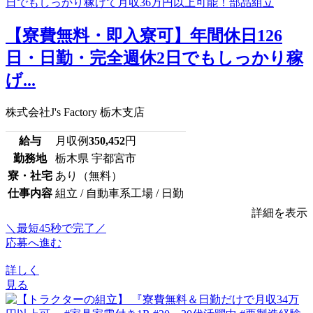
【寮費無料・即入寮可】年間休日126
日・日勤・完全週休2日でもしっかり稼
げ...
株式会社J's Factory 栃木支店
給与
月収例
350,452
円
勤務地
栃木県 宇都宮市
寮・社宅
あり（無料）
仕事内容
組立 / 自動車系工場 / 日勤
詳細を表示
＼最短45秒で完了／
応募へ進む
詳しく
見る