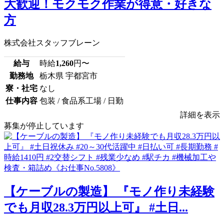
大歓迎！モクモク作業が得意・好きな
方
株式会社スタッフブレーン
給与
時給
1,260
円〜
勤務地
栃木県 宇都宮市
寮・社宅
なし
仕事内容
包装 / 食品系工場 / 日勤
詳細を表示
募集が停止しています
【ケーブルの製造】 『モノ作り未経験
でも月収28.3万円以上可』 #土日...