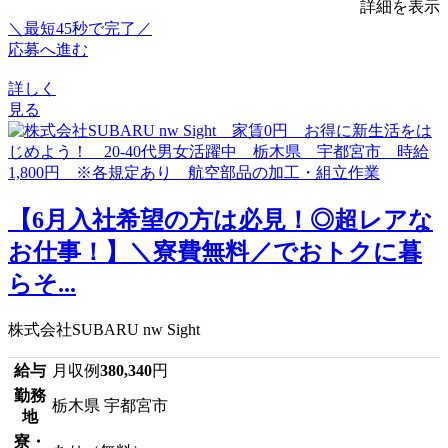
詳細を表示
＼最短45秒で完了／
応募へ進む
詳しく
見る
【6月入社希望の方は必見！◎超レアな
お仕事！】＼寮費無料／でおトクに暮
らそ...
株式会社SUBARU nw Sight
給与
月収例
380,340
円
勤務
栃木県 宇都宮市
地
寮・