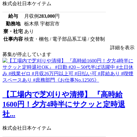
株式会社日本ケイテム
給与
月収例
283,000
円
勤務地
栃木県 宇都宮市
寮・社宅
あり
仕事内容
検査・梱包 / 電子部品系工場 / 交替制
詳細を表示
募集が停止しています
【工場内で芝刈りや清掃】 『高時給
1600円！夕方4時半にサクッと定時退
社...
株式会社日本ケイテム