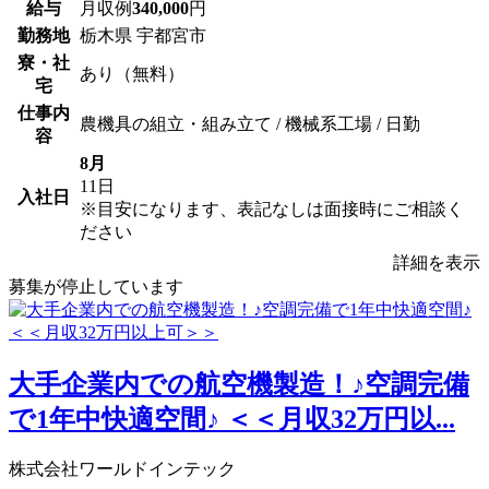
給与
月収例
340,000
円
勤務地
栃木県 宇都宮市
寮・社
あり（無料）
宅
仕事内
農機具の組立・組み立て / 機械系工場 / 日勤
容
8月
11日
入社日
※目安になります、表記なしは面接時にご相談く
ださい
詳細を表示
募集が停止しています
大手企業内での航空機製造！♪空調完備
で1年中快適空間♪ ＜＜月収32万円以...
株式会社ワールドインテック