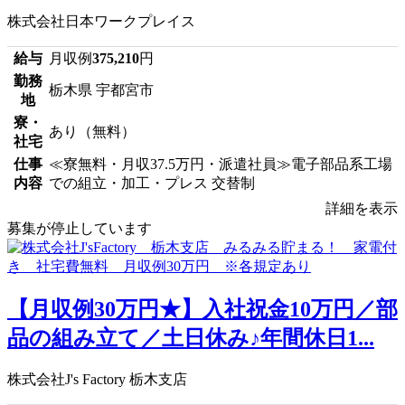
株式会社日本ワークプレイス
給与
月収例
375,210
円
勤務
栃木県 宇都宮市
地
寮・
あり（無料）
社宅
仕事
≪寮無料・月収37.5万円・派遣社員≫電子部品系工場
内容
での組立・加工・プレス 交替制
詳細を表示
募集が停止しています
【月収例30万円★】入社祝金10万円／部
品の組み立て／土日休み♪年間休日1...
株式会社J's Factory 栃木支店