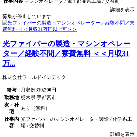
仕事内容
マシンオペレータ / 電子部品系工場 / 交替制
詳細を表示
募集が停止しています
光ファイバーの製造・マシンオペレー
ター／経験不問／寮費無料 ＜＜月収31
万...
株式会社ワールドインテック
給与
月収例
319,200
円
勤務地
栃木県 宇都宮市
寮・社
あり（無料）
宅
仕事内
光ファイバーのマシンオペレータ・製造 / 化学系工
容
場 / 交替制
詳細を表示