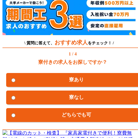
おすすめ求人
\ 質問に答えて、
をチェック！ /
1 / 4
寮付きの求人をお探しですか？
寮あり
寮なし
どちらでも可