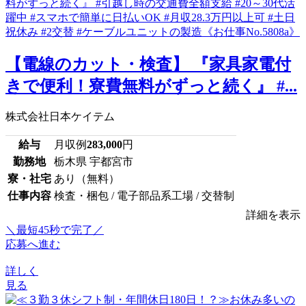
【電線のカット・検査】 『家具家電付
きで便利！寮費無料がずっと続く』 #...
株式会社日本ケイテム
給与
月収例
283,000
円
勤務地
栃木県 宇都宮市
寮・社宅
あり（無料）
仕事内容
検査・梱包 / 電子部品系工場 / 交替制
詳細を表示
＼最短45秒で完了／
応募へ進む
詳しく
見る