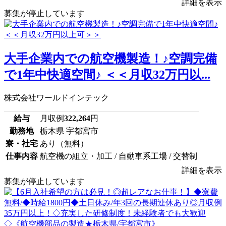
詳細を表示
募集が停止しています
大手企業内での航空機製造！♪空調完備
で1年中快適空間♪ ＜＜月収32万円以...
株式会社ワールドインテック
給与
月収例
322,264
円
勤務地
栃木県 宇都宮市
寮・社宅
あり（無料）
仕事内容
航空機の組立・加工 / 自動車系工場 / 交替制
詳細を表示
募集が停止しています