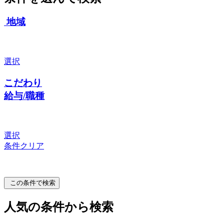
地域
選択
こだわり
給与/職種
選択
条件クリア
この条件で検索
人気の条件から検索