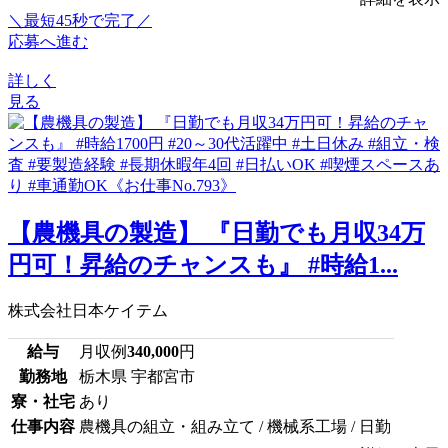
＼最短45秒で完了／
応募へ進む
詳しく
見る
【農機具の製造】 『日勤でも月収34万
円可！昇給のチャンスも』 #時給1...
株式会社日本ケイテム
給与
月収例
340,000
円
勤務地
栃木県 宇都宮市
寮・社宅
あり
仕事内容
農機具の組立・組み立て / 機械系工場 / 日勤