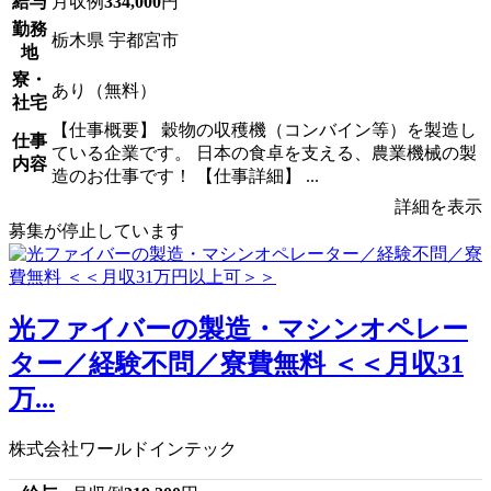
給与
月収例
334,000
円
勤務
栃木県 宇都宮市
地
寮・
あり（無料）
社宅
【仕事概要】 穀物の収穫機（コンバイン等）を製造し
仕事
ている企業です。 日本の食卓を支える、農業機械の製
内容
造のお仕事です！ 【仕事詳細】 ...
詳細を表示
募集が停止しています
光ファイバーの製造・マシンオペレー
ター／経験不問／寮費無料 ＜＜月収31
万...
株式会社ワールドインテック