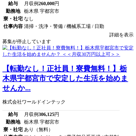
給与
月収例
260,000
円
勤務地
栃木県 宇都宮市
寮・社宅
なし
仕事内容
清掃・洗浄・警備 / 機械系工場 / 日勤
詳細を表示
募集が停止しています
【転勤なし！正社員！寮費無料！】栃
木県宇都宮市で安定した生活を始めま
せんか...
株式会社ワールドインテック
給与
月収例
306,125
円
勤務地
栃木県 宇都宮市
寮・社宅
あり（無料）