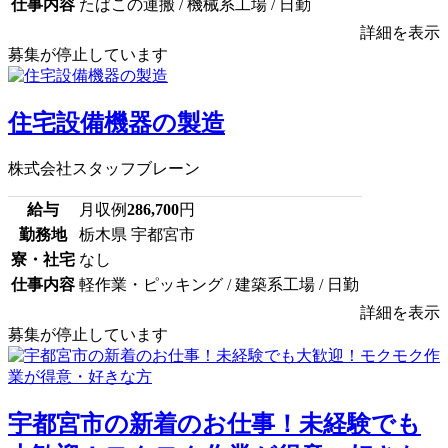
仕事内容
たばこの運搬 / 機械系工場 / 日勤
詳細を表示
募集が停止しています
住宅設備機器の製造
株式会社スタッフブレーン
給与
月収例
286,700
円
勤務地
栃木県 宇都宮市
寮・社宅
なし
仕事内容
軽作業・ピッキング / 建築系工場 / 日勤
詳細を表示
募集が停止しています
宇都宮市の新着のお仕事！未経験でも