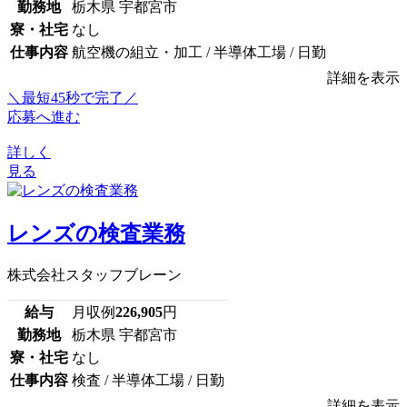
勤務地
栃木県 宇都宮市
寮・社宅
なし
仕事内容
航空機の組立・加工 / 半導体工場 / 日勤
詳細を表示
＼最短45秒で完了／
応募へ進む
詳しく
見る
レンズの検査業務
株式会社スタッフブレーン
給与
月収例
226,905
円
勤務地
栃木県 宇都宮市
寮・社宅
なし
仕事内容
検査 / 半導体工場 / 日勤
詳細を表示