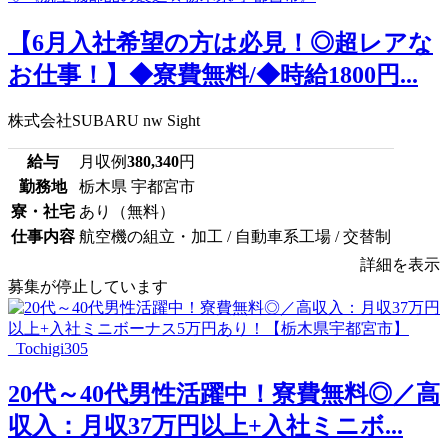
【6月入社希望の方は必見！◎超レアな
お仕事！】◆寮費無料/◆時給1800円...
株式会社SUBARU nw Sight
給与
月収例
380,340
円
勤務地
栃木県 宇都宮市
寮・社宅
あり（無料）
仕事内容
航空機の組立・加工 / 自動車系工場 / 交替制
詳細を表示
募集が停止しています
20代～40代男性活躍中！寮費無料◎／高
収入：月収37万円以上+入社ミニボ...