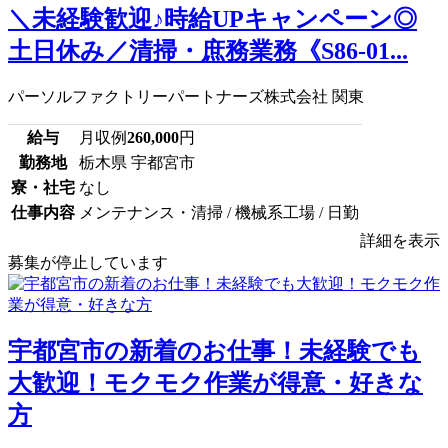
＼未経験歓迎♪時給UPキャンペーン◎
土日休み／清掃・庶務業務《S86-01...
パーソルファクトリーパートナーズ株式会社 関東
給与
月収例
260,000
円
勤務地
栃木県 宇都宮市
寮・社宅
なし
仕事内容
メンテナンス・清掃 / 機械系工場 / 日勤
詳細を表示
募集が停止しています
宇都宮市の新着のお仕事！未経験でも
大歓迎！モクモク作業が得意・好きな
方