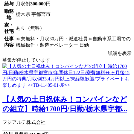
給与
月収例
300,000
円
勤務
栃木県 宇都宮市
地
寮・
あり（無料）
社宅
仕事
≪寮無料・月収30万円・派遣社員≫自動車系工場での
内容
機械操作・製造オペレーター 日勤
詳細を表示
募集が停止しています
【人気の土日祝休み！コンバインなど
の組立】時給1700円/日勤/栃木県宇都...
フジアルテ株式会社