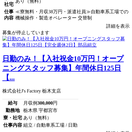
あり（無料）
社宅
仕事
≪寮無料・月収38万円・派遣社員≫自動車系工場での
内容
機械操作・製造オペレーター 交替制
詳細を表示
募集が停止しています
日勤のみ！【入社祝金10万円！オープ
ニングスタッフ募集】年間休日125日
【...
株式会社J's Factory 栃木支店
給与
月収例
300,000
円
勤務地
栃木県 宇都宮市
寮・社宅
あり（無料）
仕事内容
組立 / 自動車系工場 / 日勤