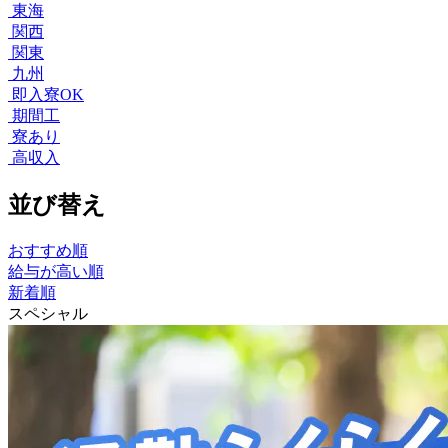
東海
関西
関東
九州
即入寮OK
期間工
寮あり
高収入
並び替え
おすすめ順
給与が高い順
新着順
スペシャル