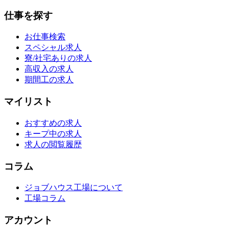
仕事を探す
お仕事検索
スペシャル求人
寮/社宅ありの求人
高収入の求人
期間工の求人
マイリスト
おすすめの求人
キープ中の求人
求人の閲覧履歴
コラム
ジョブハウス工場について
工場コラム
アカウント