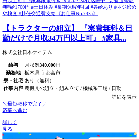
【トラクターの組立】 『寮費無料＆日
勤だけで月収34万円以上可』 #家具...
株式会社日本ケイテム
給与
月収例
340,000
円
勤務地
栃木県 宇都宮市
寮・社宅
あり（無料）
仕事内容
農機具の組立・組み立て / 機械系工場 / 日勤
詳細を表示
＼最短45秒で完了／
応募へ進む
詳しく
見る