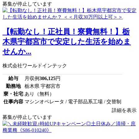
募集が停止しています
【転勤なし！正社員！寮費無料！】栃
木県宇都宮市で安定した生活を始めま
せんか...
株式会社ワールドインテック
給与
月収例
306,125
円
勤務地
栃木県 宇都宮市
寮・社宅
あり（無料）
仕事内容
マシンオペレータ / 電子部品系工場 / 交替制
詳細を表示
募集が停止しています