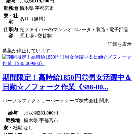
給与
月収例
319,200
円
勤務地
栃木県 宇都宮市
寮・社
あり（無料）
宅
仕事内
光ファイバーのマシンオペレータ・製造 / 電子部品
容
系工場 / 交替制
詳細を表示
募集が停止しています
期間限定！高時給1850円◎男女活躍中＆
日勤☆／フォーク作業《S86-00...
パーソルファクトリーパートナーズ株式会社 関東
給与
月収例
283,000
円
勤務地
栃木県 宇都宮市
寮・社宅
なし