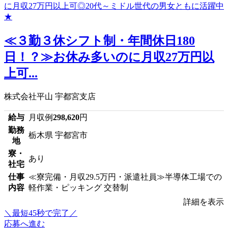
≪３勤３休シフト制・年間休日180
日！？≫お休み多いのに月収27万円以
上可...
株式会社平山 宇都宮支店
給与
月収例
298,620
円
勤務
栃木県 宇都宮市
地
寮・
あり
社宅
仕事
≪寮完備・月収29.5万円・派遣社員≫半導体工場での
内容
軽作業・ピッキング 交替制
詳細を表示
＼最短45秒で完了／
応募へ進む