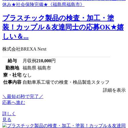
プラスチック製品の検査・加工・塗
装！カップル＆友達同士の応募OK★嬉
しい＆...
株式会社BREXA Next
給与
月収例
210,000
円
勤務地
福島県 福島市
寮・社宅
なし
仕事内容
自動車系工場での検査・検品製造スタッフ
詳細を表示
＼最短45秒で完了／
応募へ進む
詳しく
見る