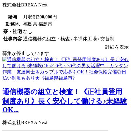
株式会社BREXA Next
給与
月収例
200,000
円
勤務地
福島県 福島市
寮・社宅
なし
仕事内容
通信機器の組立・検査 / 半導体工場 / 交替制
詳細を表示
募集が停止しています
通信機器の組立と検査！《正社員登用
制度あり》長く安心して働ける♪未経験
OK...
株式会社BREXA Next