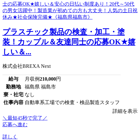
プラスチック製品の検査・加工・塗
装！カップル＆友達同士の応募OK★嬉
しい＆...
株式会社BREXA Next
給与
月収例
210,000
円
勤務地
福島県 福島市
寮・社宅
なし
仕事内容
自動車系工場での検査・検品製造スタッフ
詳細を表示
＼最短45秒で完了／
応募へ進む
詳しく