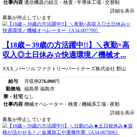
仕事内容
通信機器の組立・検査 / 半導体工場 / 交替制
詳細を表示
募集が停止しています
【18歳～39歳の方活躍中!!】＼夜勤×高
収入◎土日休み☆快適環境／機械オ...
XXX_パーソル ファクトリーパートナーズ株式会社 郡山
給与
月収例
276,000
円
勤務地
福島県 福島市
寮・社宅
なし
仕事内容
機械オペレーター・検査 / 機械系工場 / 夜勤
詳細を表示
募集が停止しています