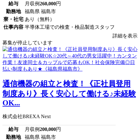
給与
月収例
260,000
円
勤務地
福島県 福島市
寮・社宅
あり（無料）
仕事内容
半導体工場での検査・検品製造スタッフ
詳細を表示
募集が停止しています
通信機器の組立と検査！《正社員登用
制度あり》長く安心して働ける♪未経験
OK...
株式会社BREXA Next
給与
月収例
200,000
円
勤務地
福島県 福島市