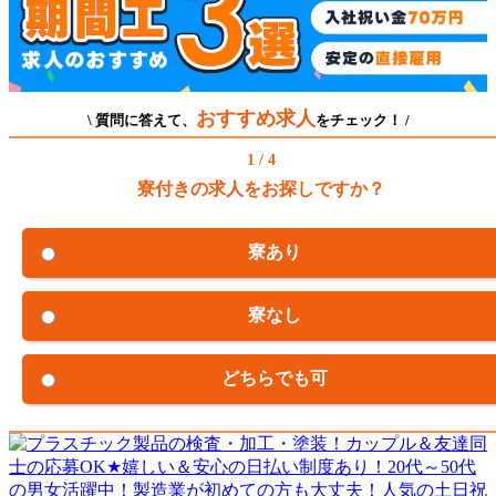
おすすめ求人
\ 質問に答えて、
をチェック！ /
1 / 4
寮付きの求人をお探しですか？
寮あり
寮なし
どちらでも可