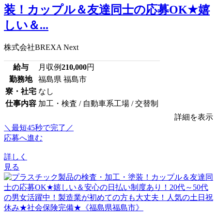
装！カップル＆友達同士の応募OK★嬉
しい＆...
株式会社BREXA Next
給与
月収例
210,000
円
勤務地
福島県 福島市
寮・社宅
なし
仕事内容
加工・検査 / 自動車系工場 / 交替制
詳細を表示
＼最短45秒で完了／
応募へ進む
詳しく
見る