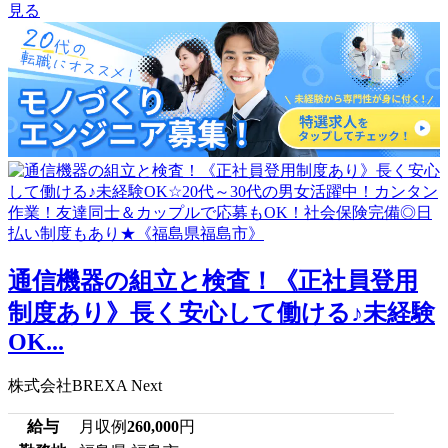
見る
通信機器の組立と検査！《正社員登用
制度あり》長く安心して働ける♪未経験
OK...
株式会社BREXA Next
給与
月収例
260,000
円