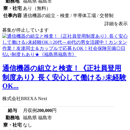
勤務地
福島県 福島市
寮・社宅
あり（無料）
仕事内容
通信機器の組立・検査 / 半導体工場 / 交替制
詳細を表示
募集が停止しています
通信機器の組立と検査！《正社員登用
制度あり》長く安心して働ける♪未経験
OK...
株式会社BREXA Next
給与
月収例
200,000
円
勤務地
福島県 福島市
寮・社宅
なし