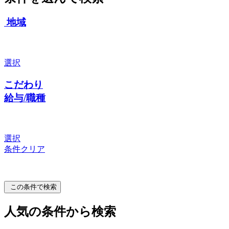
地域
選択
こだわり
給与/職種
選択
条件クリア
この条件で検索
人気の条件から検索