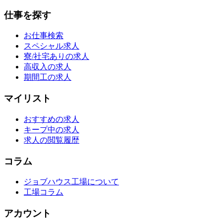
仕事を探す
お仕事検索
スペシャル求人
寮/社宅ありの求人
高収入の求人
期間工の求人
マイリスト
おすすめの求人
キープ中の求人
求人の閲覧履歴
コラム
ジョブハウス工場について
工場コラム
アカウント