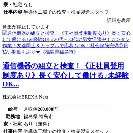
寮・社宅
なし
仕事内容
半導体工場での検査・検品製造スタッフ
詳細を表示
募集が停止しています
通信機器の組立と検査！《正社員登用
制度あり》長く安心して働ける♪未経験
OK...
株式会社BREXA Next
給与
月収例
260,000
円
勤務地
福島県 福島市
寮・社宅
あり（無料）
仕事内容
半導体工場での検査・検品製造スタッフ