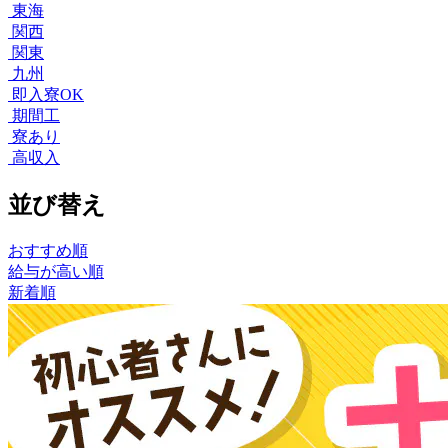
東海
関西
関東
九州
即入寮OK
期間工
寮あり
高収入
並び替え
おすすめ順
給与が高い順
新着順