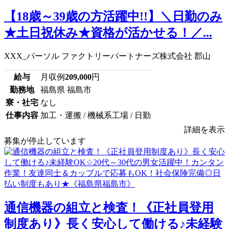
【18歳～39歳の方活躍中!!】＼日勤のみ
★土日祝休み★資格が活かせる！／...
XXX_パーソル ファクトリーパートナーズ株式会社 郡山
給与
月収例
209,000
円
勤務地
福島県 福島市
寮・社宅
なし
仕事内容
加工・運搬 / 機械系工場 / 日勤
詳細を表示
募集が停止しています
通信機器の組立と検査！《正社員登用
制度あり》長く安心して働ける♪未経験