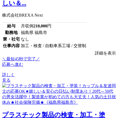
しい＆...
株式会社BREXA Next
給与
月収例
210,000
円
勤務地
福島県 福島市
寮・社宅
なし
仕事内容
加工・検査 / 自動車系工場 / 交替制
詳細を表示
＼最短45秒で完了／
応募へ進む
詳しく
見る
プラスチック製品の検査・加工・塗