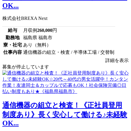
OK...
株式会社BREXA Next
給与
月収例
260,000
円
勤務地
福島県 福島市
寮・社宅
あり（無料）
仕事内容
通信機器の組立・検査 / 半導体工場 / 交替制
詳細を表示
募集が停止しています
通信機器の組立と検査！《正社員登用
制度あり》長く安心して働ける♪未経験
OK...