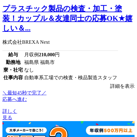
プラスチック製品の検査・加工・塗
装！カップル＆友達同士の応募OK★嬉
しい＆...
株式会社BREXA Next
給与
月収例
210,000
円
勤務地
福島県 福島市
寮・社宅
なし
仕事内容
自動車系工場での検査・検品製造スタッフ
詳細を表示
＼最短45秒で完了／
応募へ進む
詳しく
見る