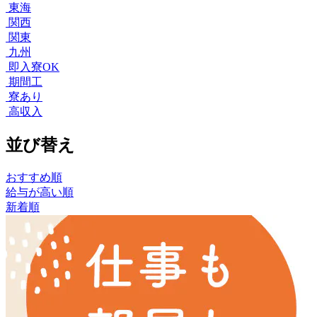
東海
関西
関東
九州
即入寮OK
期間工
寮あり
高収入
並び替え
おすすめ順
給与が高い順
新着順