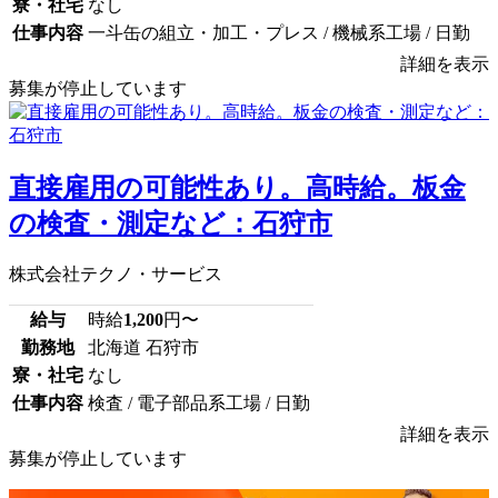
寮・社宅
なし
仕事内容
一斗缶の組立・加工・プレス / 機械系工場 / 日勤
詳細を表示
募集が停止しています
直接雇用の可能性あり。高時給。板金
の検査・測定など：石狩市
株式会社テクノ・サービス
給与
時給
1,200
円〜
勤務地
北海道 石狩市
寮・社宅
なし
仕事内容
検査 / 電子部品系工場 / 日勤
詳細を表示
募集が停止しています