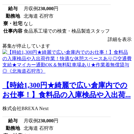
給与
月収例
230,000
円
勤務地
北海道 石狩市
寮・社宅
なし
仕事内容
食品系工場での検査・検品製造スタッフ
詳細を表示
募集が停止しています
【時給1,300円★綺麗で広い倉庫内での
お仕事！】食料品の入庫検品や入出荷...
株式会社BREXA Next
給与
月収例
230,000
円
勤務地
北海道 石狩市