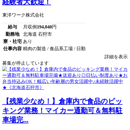
経験者大歓迎！
東洋ワーク株式会社
給与
月収例
194,040
円
勤務地
北海道 石狩市
寮・社宅
あり
仕事内容
精肉の製造 / 食品系工場 / 日勤
詳細を表示
募集が停止しています
【残業少なめ！】倉庫内で食品のピッ
キング業務！マイカー通勤可＆無料駐
車場完...