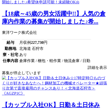
【18歳～45歳の男女活躍中!!】人気の倉
庫内作業の募集が開始しました♪希...
東洋ワーク株式会社
給与
月収例
227,730
円
勤務地
北海道 石狩市
寮・社宅
あり
仕事内容
倉庫作業 / 梱包・軽作業 / 物流倉庫 / 日勤
詳細を表示
募集が停止しています
【カップル入社OK】日勤＆土日休み