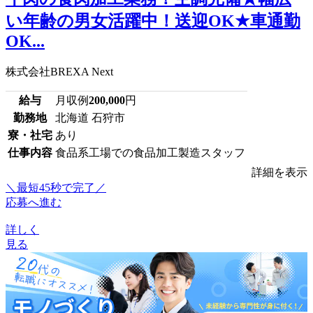
い年齢の男女活躍中！送迎OK★車通勤
OK...
株式会社BREXA Next
給与
月収例
200,000
円
勤務地
北海道 石狩市
寮・社宅
あり
仕事内容
食品系工場での食品加工製造スタッフ
詳細を表示
＼最短45秒で完了／
応募へ進む
詳しく
見る