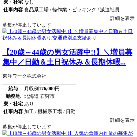
寮・社宅
なし
仕事内容
食品系工場 / 軽作業・ピッキング / 派遣社員
詳細を表示
募集が停止しています
【20歳～44歳の男女活躍中!!】＼増員募
集中／日勤＆土日祝休み＆長期休暇...
東洋ワーク株式会社
給与
月収例
176,000
円
勤務地
北海道 石狩市
寮・社宅
あり
仕事内容
加工 / 機械系工場 / 日勤
詳細を表示
募集が停止しています