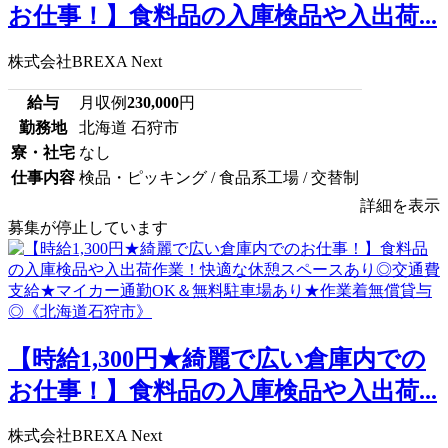
お仕事！】食料品の入庫検品や入出荷...
株式会社BREXA Next
給与
月収例
230,000
円
勤務地
北海道 石狩市
寮・社宅
なし
仕事内容
検品・ピッキング / 食品系工場 / 交替制
詳細を表示
募集が停止しています
【時給1,300円★綺麗で広い倉庫内での
お仕事！】食料品の入庫検品や入出荷...
株式会社BREXA Next