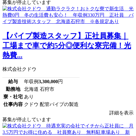
募集が停止しています
【パイプ製造スタッフ】正社員募集｜
工場まで車で約5分◎便利な寮完備！光
熱費...
株式会社クドウ
給与
年収例
3,300,000
円
勤務地
北海道 石狩市
寮・社宅
あり
仕事内容
クドウ 配管パイプの製造
詳細を表示
募集が停止しています