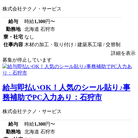
株式会社テクノ・サービス
給与
時給
1,300
円〜
勤務地
北海道 石狩市
寮・社宅
なし
仕事内容
木材の加工・取り付け / 建築系工場 / 交替制
詳細を表示
募集が停止しています
給与即払いOK！人気のシール貼り♪事
務補助でPC入力あり：石狩市
株式会社テクノ・サービス
給与
時給
1,300
円〜
勤務地
北海道 石狩市