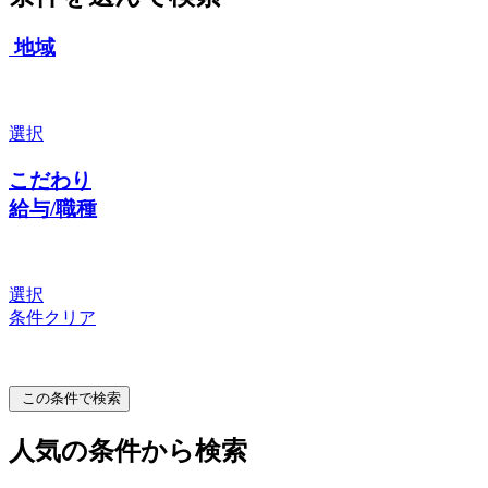
地域
選択
こだわり
給与/職種
選択
条件クリア
この条件で検索
人気の条件から検索