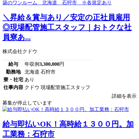
＼昇給＆賞与あり／安定の正社員雇用
◎現場配管施工スタッフ｜おトクな社
員寮あ...
株式会社クドウ
給与
年収例
3,300,000
円
勤務地
北海道 石狩市
寮・社宅
あり
仕事内容
クドウ 現場配管施工スタッフ
詳細を表示
募集が停止しています
給与即払いOK！高時給１３００円。加
工業務：石狩市