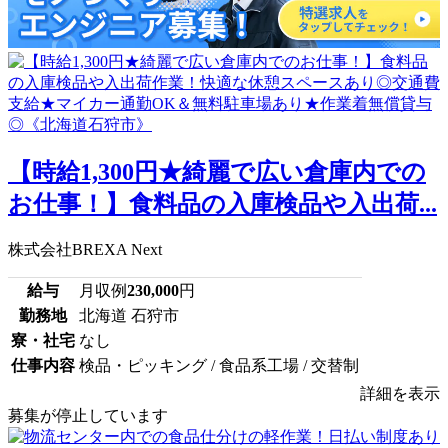
【時給1,300円★綺麗で広い倉庫内での
お仕事！】食料品の入庫検品や入出荷...
株式会社BREXA Next
給与
月収例
230,000
円
勤務地
北海道 石狩市
寮・社宅
なし
仕事内容
検品・ピッキング / 食品系工場 / 交替制
詳細を表示
募集が停止しています