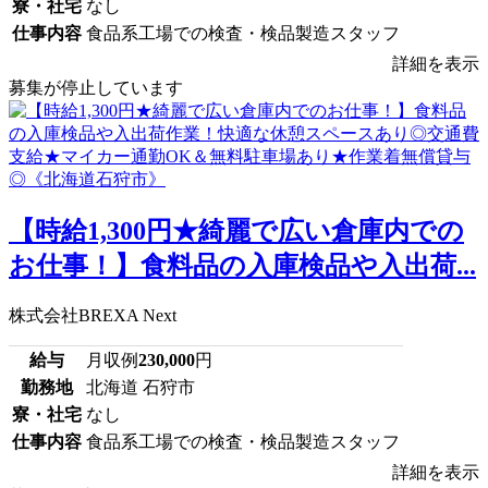
寮・社宅
なし
仕事内容
食品系工場での検査・検品製造スタッフ
詳細を表示
募集が停止しています
【時給1,300円★綺麗で広い倉庫内での
お仕事！】食料品の入庫検品や入出荷...
株式会社BREXA Next
給与
月収例
230,000
円
勤務地
北海道 石狩市
寮・社宅
なし
仕事内容
食品系工場での検査・検品製造スタッフ
詳細を表示