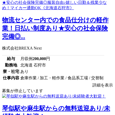
物流センター内での食品仕分けの軽作
業！日払い制度あり★安心の社会保険
完備◎...
株式会社BREXA Next
給与
月収例
200,000
円
勤務地
北海道 石狩市
寮・社宅
あり
仕事内容
倉庫作業 / 加工・軽作業 / 食品系工場 / 交替制
詳細を表示
募集が停止しています
琴似駅や麻生駅からの無料送迎あり/未