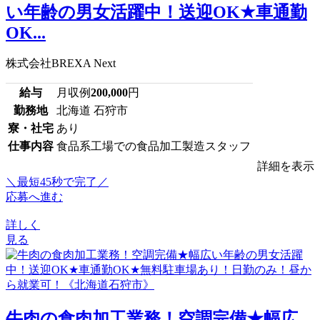
い年齢の男女活躍中！送迎OK★車通勤
OK...
株式会社BREXA Next
給与
月収例
200,000
円
勤務地
北海道 石狩市
寮・社宅
あり
仕事内容
食品系工場での食品加工製造スタッフ
詳細を表示
＼最短45秒で完了／
応募へ進む
詳しく
見る
牛肉の食肉加工業務！空調完備★幅広