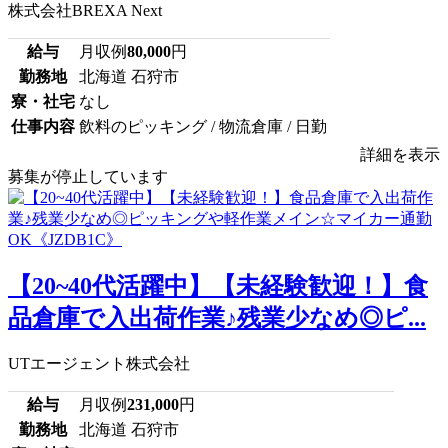
株式会社BREXA Next
給与
月収例
80,000
円
勤務地
北海道 石狩市
寮・社宅
なし
仕事内容
飲料のピッキング / 物流倉庫 / 日勤
詳細を表示
募集が停止しています
【20~40代活躍中】【未経験歓迎！】食
品倉庫で入出荷作業♪残業少なめ◎ピ...
UTエージェント株式会社
給与
月収例
231,000
円
勤務地
北海道 石狩市