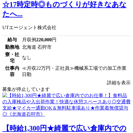
☆17時定時◎ものづくりが好きなあな
たへ...
UTエージェント株式会社
給与
月収例
220,000
円
勤務地
北海道 石狩市
寮・社
なし
宅
仕事内
≪月収22万円・正社員≫機械系工場での加工作業
容
日勤
詳細を表示
募集が停止しています
【時給1,300円★綺麗で広い倉庫内での