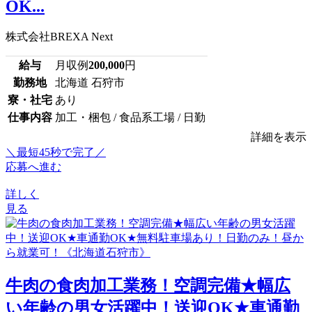
OK...
株式会社BREXA Next
給与
月収例
200,000
円
勤務地
北海道 石狩市
寮・社宅
あり
仕事内容
加工・梱包 / 食品系工場 / 日勤
詳細を表示
＼最短45秒で完了／
応募へ進む
詳しく
見る
牛肉の食肉加工業務！空調完備★幅広
い年齢の男女活躍中！送迎OK★車通勤