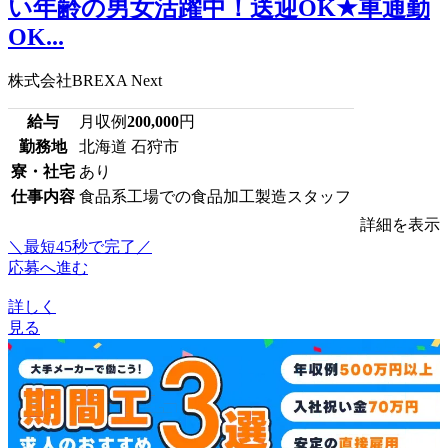
い年齢の男女活躍中！送迎OK★車通勤
OK...
株式会社BREXA Next
給与
月収例
200,000
円
勤務地
北海道 石狩市
寮・社宅
あり
仕事内容
食品系工場での食品加工製造スタッフ
詳細を表示
＼最短45秒で完了／
応募へ進む
詳しく
見る