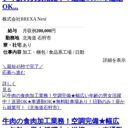
OK...
株式会社BREXA Next
給与
月収例
200,000
円
勤務地
北海道 石狩市
寮・社宅
あり
仕事内容
加工・梱包 / 食品系工場 / 日勤
詳細を表示
＼最短45秒で完了／
応募へ進む
詳しく
見る
牛肉の食肉加工業務！空調完備★幅広