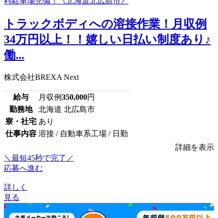
トラックボディへの溶接作業！月収例
34万円以上！！嬉しい日払い制度あり♪
働...
株式会社BREXA Next
給与
月収例
350,000
円
勤務地
北海道 北広島市
寮・社宅
あり
仕事内容
溶接 / 自動車系工場 / 日勤
詳細を表示
＼最短45秒で完了／
応募へ進む
詳しく
見る