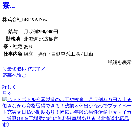
寮...
株式会社BREXA Next
給与
月収例
290,000
円
勤務地
北海道 北広島市
寮・社宅
あり
仕事内容
組立・操作 / 自動車系工場 / 日勤
詳細を表示
＼最短45秒で完了／
応募へ進む
詳しく
見る