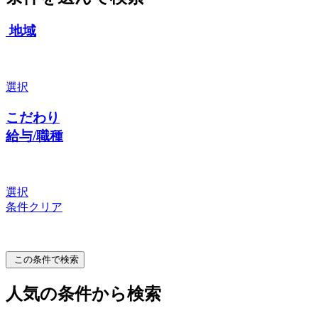
地域
選択
こだわり
給与/職種
選択
条件クリア
この条件で検索
人気の条件から検索