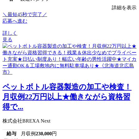
詳細を表示
＼最短45秒で完了／
応募へ進む
詳しく
見る
ペットボトル容器製造の加工や検査！
月収例22万円以上★働きながら資格習
得で...
株式会社BREXA Next
給与
月収例
230,000
円