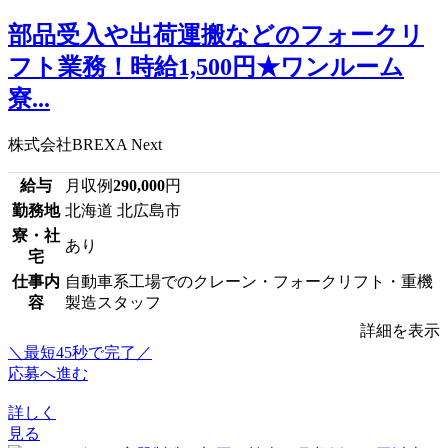
部品受入や出荷運搬などのフォークリ
フト業務！時給1,500円★ワンルーム
寮...
株式会社BREXA Next
給与
月収例
290,000
円
勤務地
北海道 北広島市
寮・社
あり
宅
仕事内
自動車系工場でのクレーン・フォークリフト・重機
容
製造スタッフ
詳細を表示
＼最短45秒で完了／
応募へ進む
詳しく
見る