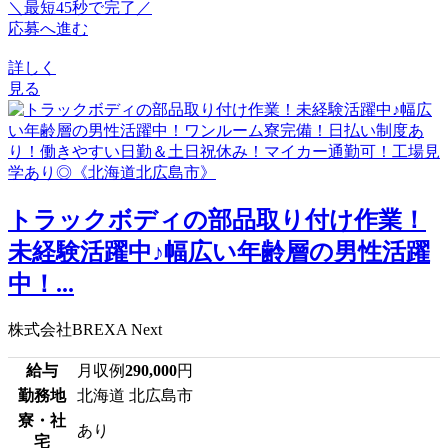
＼最短45秒で完了／
応募へ進む
詳しく
見る
トラックボディの部品取り付け作業！
未経験活躍中♪幅広い年齢層の男性活躍
中！...
株式会社BREXA Next
給与
月収例
290,000
円
勤務地
北海道 北広島市
寮・社
あり
宅