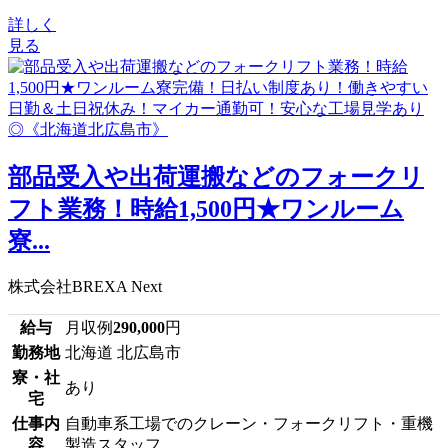
詳しく
見る
部品受入や出荷運搬などのフォークリ
フト業務！時給1,500円★ワンルーム
寮...
株式会社BREXA Next
給与
月収例
290,000
円
勤務地
北海道 北広島市
寮・社
あり
宅
仕事内
自動車系工場でのクレーン・フォークリフト・重機
容
製造スタッフ