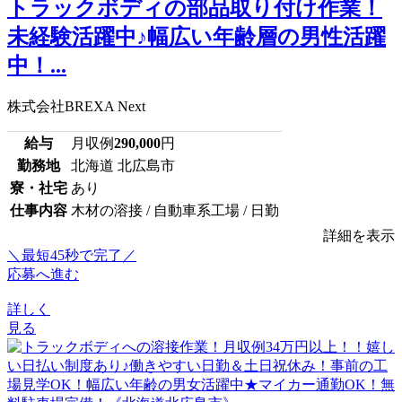
トラックボディの部品取り付け作業！
未経験活躍中♪幅広い年齢層の男性活躍
中！...
株式会社BREXA Next
給与
月収例
290,000
円
勤務地
北海道 北広島市
寮・社宅
あり
仕事内容
木材の溶接 / 自動車系工場 / 日勤
詳細を表示
＼最短45秒で完了／
応募へ進む
詳しく
見る