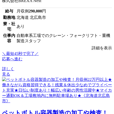
株式会社BREXA Next
給与
月収例
290,000
円
勤務地
北海道 北広島市
寮・社
あり
宅
仕事内
自動車系工場でのクレーン・フォークリフト・重機
容
製造スタッフ
詳細を表示
＼最短45秒で完了／
応募へ進む
詳しく
見る
ペットボトル容器製造の加工や検査！