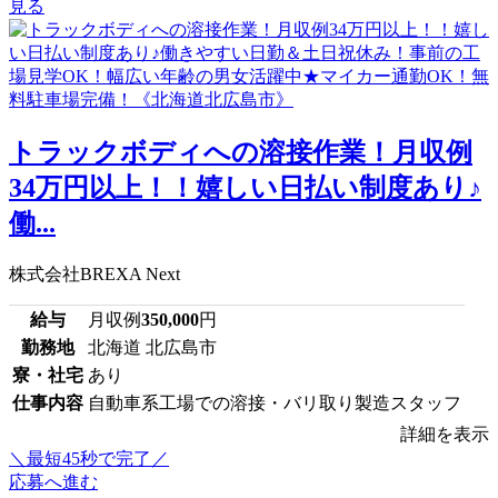
見る
トラックボディへの溶接作業！月収例
34万円以上！！嬉しい日払い制度あり♪
働...
株式会社BREXA Next
給与
月収例
350,000
円
勤務地
北海道 北広島市
寮・社宅
あり
仕事内容
自動車系工場での溶接・バリ取り製造スタッフ
詳細を表示
＼最短45秒で完了／
応募へ進む