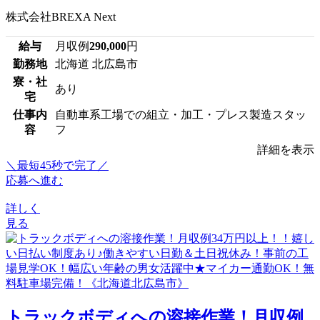
株式会社BREXA Next
給与
月収例
290,000
円
勤務地
北海道 北広島市
寮・社
あり
宅
仕事内
自動車系工場での組立・加工・プレス製造スタッ
容
フ
詳細を表示
＼最短45秒で完了／
応募へ進む
詳しく
見る
トラックボディへの溶接作業！月収例