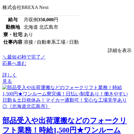
株式会社BREXA Next
給与
月収例
350,000
円
勤務地
北海道 北広島市
寮・社宅
あり
仕事内容
溶接 / 自動車系工場 / 日勤
詳細を表示
＼最短45秒で完了／
応募へ進む
詳しく
見る
部品受入や出荷運搬などのフォークリ
フト業務！時給1,500円★ワンルーム