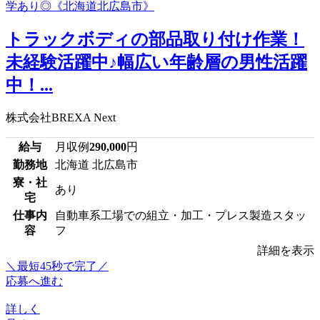
トラックボディの部品取り付け作業！
未経験活躍中♪幅広い年齢層の男性活躍
中！...
株式会社BREXA Next
給与
月収例
290,000
円
勤務地
北海道 北広島市
寮・社
あり
宅
仕事内
自動車系工場での組立・加工・プレス製造スタッ
容
フ
詳細を表示
＼最短45秒で完了／
応募へ進む
詳しく