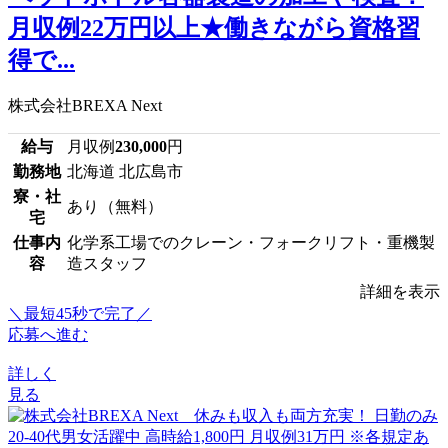
月収例22万円以上★働きながら資格習
得で...
株式会社BREXA Next
給与
月収例
230,000
円
勤務地
北海道 北広島市
寮・社
あり（無料）
宅
仕事内
化学系工場でのクレーン・フォークリフト・重機製
容
造スタッフ
詳細を表示
＼最短45秒で完了／
応募へ進む
詳しく
見る