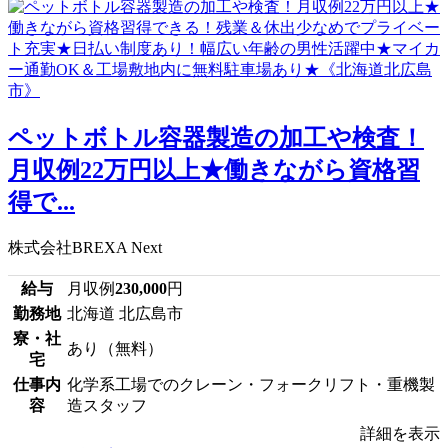
ペットボトル容器製造の加工や検査！
月収例22万円以上★働きながら資格習
得で...
株式会社BREXA Next
給与
月収例
230,000
円
勤務地
北海道 北広島市
寮・社
あり（無料）
宅
仕事内
化学系工場でのクレーン・フォークリフト・重機製
容
造スタッフ
詳細を表示