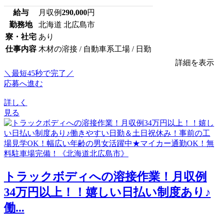
給与
月収例
290,000
円
勤務地
北海道 北広島市
寮・社宅
あり
仕事内容
木材の溶接 / 自動車系工場 / 日勤
詳細を表示
＼最短45秒で完了／
応募へ進む
詳しく
見る
トラックボディへの溶接作業！月収例
34万円以上！！嬉しい日払い制度あり♪
働...