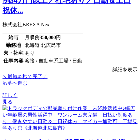
例34万円以上／社宅あり／日勤＆土日
祝休...
株式会社BREXA Next
給与
月収例
350,000
円
勤務地
北海道 北広島市
寮・社宅
あり
仕事内容
溶接 / 自動車系工場 / 日勤
詳細を表示
＼最短45秒で完了／
応募へ進む
詳しく
見る