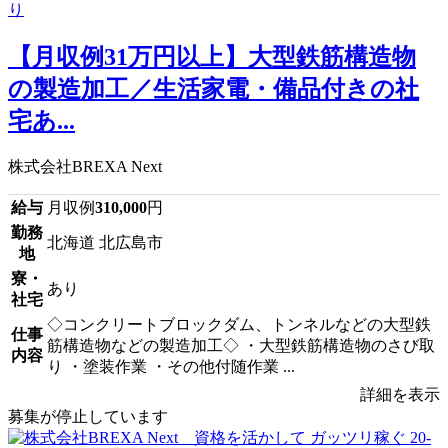
【月収例31万円以上】大型鉄筋構造物
の製造加工／生活家電・備品付きの社
宅あ...
株式会社BREXA Next
給与
月収例
310,000
円
勤務
北海道 北広島市
地
寮・
あり
社宅
◇コンクリートブロックダム、トンネルなどの大型鉄
仕事
筋構造物などの製造加工◇ ・大型鉄筋構造物のさび取
内容
り ・塗装作業 ・その他付随作業 ...
詳細を表示
募集が停止しています