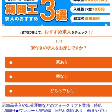
おすすめ求人
\ 質問に答えて、
をチェック！ /
1 / 4
寮付きの求人をお探しですか？
寮あり
寮なし
どちらでも可