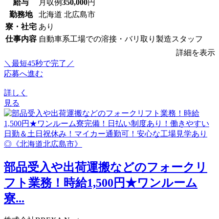
給与
月収例
350,000
円
勤務地
北海道 北広島市
寮・社宅
あり
仕事内容
自動車系工場での溶接・バリ取り製造スタッフ
詳細を表示
＼最短45秒で完了／
応募へ進む
詳しく
見る
部品受入や出荷運搬などのフォークリ
フト業務！時給1,500円★ワンルーム
寮...