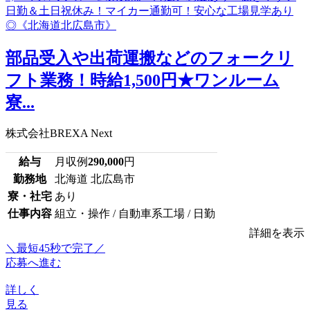
部品受入や出荷運搬などのフォークリ
フト業務！時給1,500円★ワンルーム
寮...
株式会社BREXA Next
給与
月収例
290,000
円
勤務地
北海道 北広島市
寮・社宅
あり
仕事内容
組立・操作 / 自動車系工場 / 日勤
詳細を表示
＼最短45秒で完了／
応募へ進む
詳しく
見る