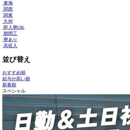
東海
関西
関東
九州
即入寮OK
期間工
寮あり
高収入
並び替え
おすすめ順
給与が高い順
新着順
スペシャル