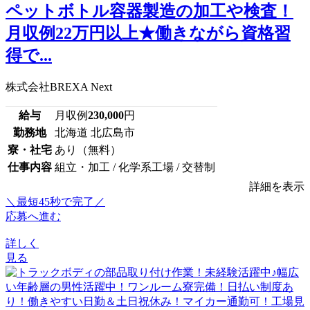
ペットボトル容器製造の加工や検査！
月収例22万円以上★働きながら資格習
得で...
株式会社BREXA Next
給与
月収例
230,000
円
勤務地
北海道 北広島市
寮・社宅
あり（無料）
仕事内容
組立・加工 / 化学系工場 / 交替制
詳細を表示
＼最短45秒で完了／
応募へ進む
詳しく
見る