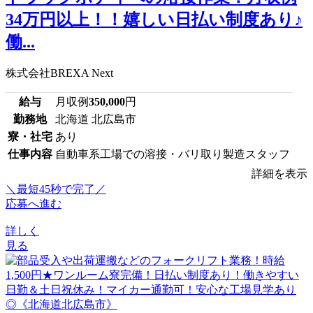
34万円以上！！嬉しい日払い制度あり♪
働...
株式会社BREXA Next
給与
月収例
350,000
円
勤務地
北海道 北広島市
寮・社宅
あり
仕事内容
自動車系工場での溶接・バリ取り製造スタッフ
詳細を表示
＼最短45秒で完了／
応募へ進む
詳しく
見る