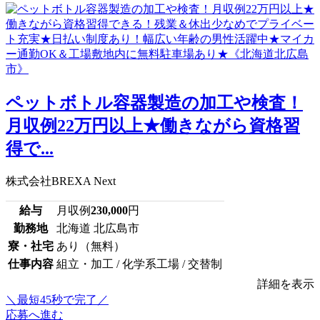
ペットボトル容器製造の加工や検査！
月収例22万円以上★働きながら資格習
得で...
株式会社BREXA Next
給与
月収例
230,000
円
勤務地
北海道 北広島市
寮・社宅
あり（無料）
仕事内容
組立・加工 / 化学系工場 / 交替制
詳細を表示
＼最短45秒で完了／
応募へ進む