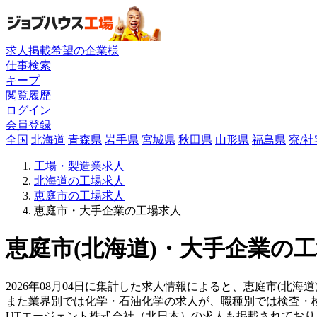
求人掲載希望の企業様
仕事検索
キープ
閲覧履歴
ログイン
会員登録
全国
北海道
青森県
岩手県
宮城県
秋田県
山形県
福島県
寮/
工場・製造業求人
北海道の工場求人
恵庭市の工場求人
恵庭市・大手企業の工場求人
恵庭市(北海道)・大手企業の工
2026年08月04日に集計した求人情報によると、恵庭市(北海道
また業界別では化学・石油化学の求人が、職種別では検査・
UTエージェント株式会社（北日本）の求人も掲載されてお