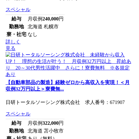
スペシャル
給与
月収例
240,000
円
勤務地
北海道 札幌市
寮・社宅
なし
詳しく
見る
【自動車部品の製造】経験ゼロから高収入を実現！＜月
収例32万円以上＞寮費無...
日研トータルソーシング株式会社 求人番号：671907
スペシャル
給与
月収例
322,000
円
勤務地
北海道 苫小牧市
寮・社宅
あり（無料）