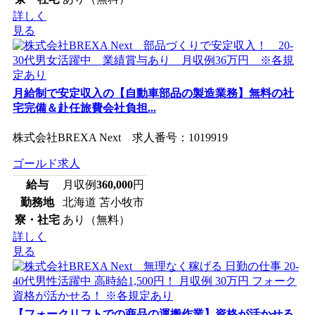
詳しく
見る
月給制で安定収入の【自動車部品の製造業務】無料の社
宅完備＆赴任旅費会社負担...
株式会社BREXA Next 求人番号：1019919
ゴールド求人
給与
月収例
360,000
円
勤務地
北海道 苫小牧市
寮・社宅
あり（無料）
詳しく
見る
【フォークリフトでの商品の運搬作業】資格が活かせる