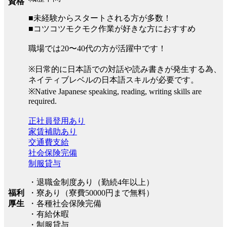
資格
■未経験からスタートされる方が多数！
■コツコツモクモク作業が好きな方におすすめ
職場では20〜40代の方が活躍中です！
※日常的に日本語での対話や読み書きが発生する為、
ネイティブレベルの日本語スキルが必要です。
※Native Japanese speaking, reading, writing skills are
required.
正社員登用あり
家賃補助あり
交通費支給
社会保険完備
制服貸与
・退職金制度あり（勤続4年以上）
福利
・寮あり（寮費50000円まで無料）
厚生
・各種社会保険完備
・有給休暇
・制服貸与