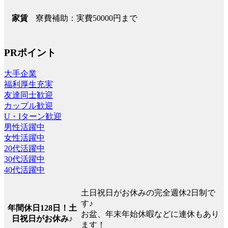
寮費補助：実費50000円まで
家賃
PRポイント
大手企業
福利厚生充実
友達同士歓迎
カップル歓迎
U・Iターン歓迎
男性活躍中
女性活躍中
20代活躍中
30代活躍中
40代活躍中
土日祝日がお休みの完全週休2日制で
す♪
年間休日128日！土
お盆、年末年始休暇などに連休もあり
日祝日がお休み♪
ます！