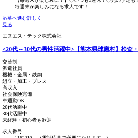
【毎週末が楽しみに！】◇いつも2連休！◇先の予定も
毎週末が楽しみになる求人です！
応募へ進む
詳しく
見る
エヌエス・テック株式会社
<20代～30代の男性活躍中>【熊本県球磨村】検査・
交替制
派遣社員
機械・金属・鉄鋼
組立・加工・プレス
高収入
社会保険完備
車通勤OK
20代活躍中
30代活躍中
未経験・初心者も歓迎
求人番号
1162210 （電話応募で必要になります。）