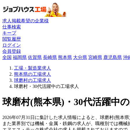
求人掲載希望の企業様
仕事検索
キープ
閲覧履歴
ログイン
会員登録
全国
福岡県
佐賀県
長崎県
熊本県
大分県
宮崎県
鹿児島県
沖
工場・製造業求人
熊本県の工場求人
球磨村の工場求人
球磨村・30代活躍中の工場求人
球磨村(熊本県)・30代活躍中
2026年07月31日に集計した求人情報によると、球磨村(熊本県)
また業界別では機械・金属・鉄鋼の求人が、職種別では機械
エヌエス・テック株式会社の求人も掲載されておりますので