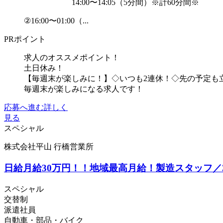
14:00〜14:05（5分間）※計60分間※
②16:00〜01:00（...
PRポイント
求人のオススメポイント！
土日休み！
【毎週末が楽しみに！】◇いつも2連休！◇先の予定も
毎週末が楽しみになる求人です！
応募へ進む
詳しく
見る
スペシャル
株式会社平山 行橋営業所
日給月給30万円！！地域最高月給！製造スタッフ
スペシャル
交替制
派遣社員
自動車・部品・バイク