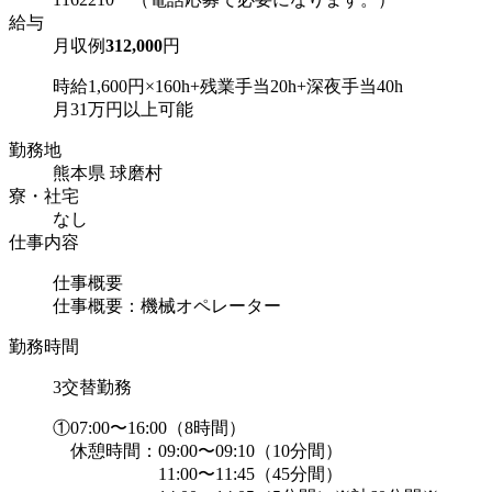
給与
月収例
312,000
円
時給1,600円×160h+残業手当20h+深夜手当40h
月31万円以上可能
勤務地
熊本県 球磨村
寮・社宅
なし
仕事内容
仕事概要
仕事概要：機械オペレーター
勤務時間
3交替勤務
①07:00〜16:00（8時間）
休憩時間：09:00〜09:10（10分間）
11:00〜11:45（45分間）