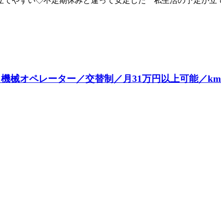
立てやすい◇不定期休みと違って安定した 私生活の予定が立
機械オペレーター／交替制／月31万円以上可能／kmt14