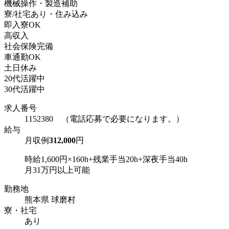
機械操作・製造補助
寮/社宅あり・住み込み
即入寮OK
高収入
社会保険完備
車通勤OK
土日休み
20代活躍中
30代活躍中
求人番号
1152380 （電話応募で必要になります。）
給与
月収例
312,000
円
時給1,600円×160h+残業手当20h+深夜手当40h
月31万円以上可能
勤務地
熊本県 球磨村
寮・社宅
あり