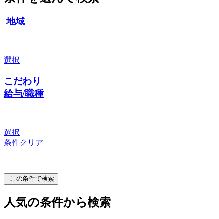
地域
選択
こだわり
給与/職種
選択
条件クリア
この条件で検索
人気の条件から検索