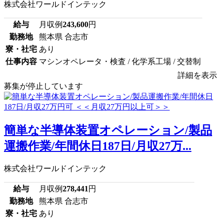
株式会社ワールドインテック
給与
月収例
243,600
円
勤務地
熊本県 合志市
寮・社宅
あり
仕事内容
マシンオペレータ・検査 / 化学系工場 / 交替制
詳細を表示
募集が停止しています
簡単な半導体装置オペレーション/製品
運搬作業/年間休日187日/月収27万...
株式会社ワールドインテック
給与
月収例
278,441
円
勤務地
熊本県 合志市
寮・社宅
あり