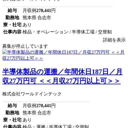
給与
月収例
278,441
円
勤務地
熊本県 合志市
寮・社宅
あり
仕事内容
検品・オペレーション / 半導体工場 / 交替制
詳細を表示
募集が停止しています
半導体製品の運搬／年間休日187日／月
収27万円可 ＜＜月収27万円以上可＞＞
株式会社ワールドインテック
給与
月収例
278,441
円
勤務地
熊本県 合志市
寮・社宅
あり
仕事内容
検品・運搬 / 半導体工場 / 交替制