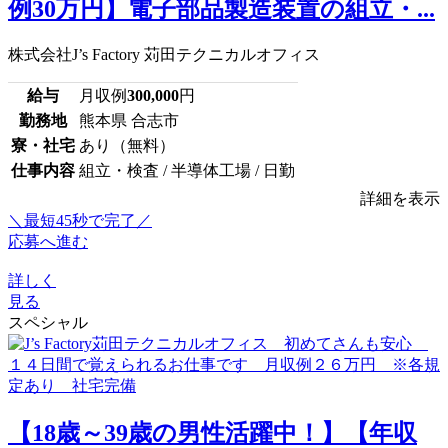
例30万円】電子部品製造装置の組立・...
株式会社J’s Factory 苅田テクニカルオフィス
給与
月収例
300,000
円
勤務地
熊本県 合志市
寮・社宅
あり（無料）
仕事内容
組立・検査 / 半導体工場 / 日勤
詳細を表示
＼最短45秒で完了／
応募へ進む
詳しく
見る
スペシャル
【18歳～39歳の男性活躍中！】【年収