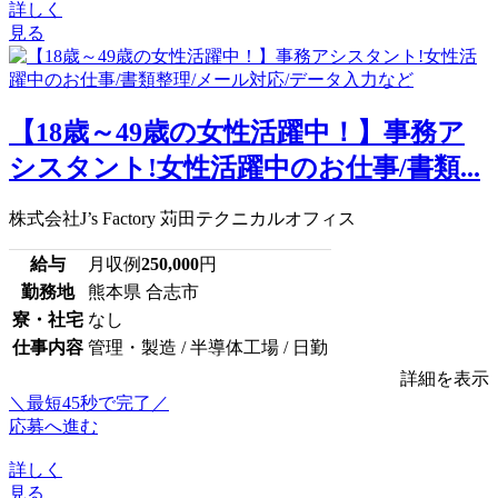
詳しく
見る
【18歳～49歳の女性活躍中！】事務ア
シスタント!女性活躍中のお仕事/書類...
株式会社J’s Factory 苅田テクニカルオフィス
給与
月収例
250,000
円
勤務地
熊本県 合志市
寮・社宅
なし
仕事内容
管理・製造 / 半導体工場 / 日勤
詳細を表示
＼最短45秒で完了／
応募へ進む
詳しく
見る