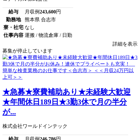
給与
月収例
243,600
円
勤務地
熊本県 合志市
寮・社宅
なし
仕事内容
運搬 / 物流倉庫 / 日勤
詳細を表示
募集が停止しています
★急募★寮費補助あり★未経験大歓迎
★年間休日189日★3勤3休で月の半分
が...
株式会社ワールドインテック
給与
月収例
246,786
円