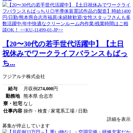
【20〜30代の若手世代活躍中】【土日
祝休みでワークライフバランスもばっ
ち...
フジアルテ株式会社
給与
月収例
274,000
円
勤務地
熊本県 合志市
寮・社宅
なし
仕事内容
操作・検査 / 家電系工場 / 日勤
詳細を表示
募集が停止しています