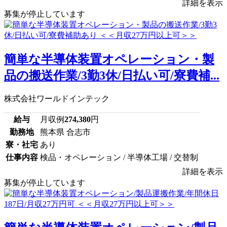
詳細を表示
募集が停止しています
簡単な半導体装置オペレーション・製
品の搬送作業/3勤3休/日払い可/寮費補...
株式会社ワールドインテック
給与
月収例
274,380
円
勤務地
熊本県 合志市
寮・社宅
あり
仕事内容
検品・オペレーション / 半導体工場 / 交替制
詳細を表示
募集が停止しています