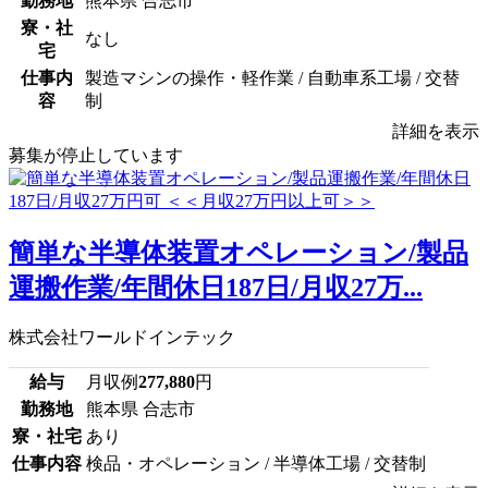
勤務地
熊本県 合志市
寮・社
なし
宅
仕事内
製造マシンの操作・軽作業 / 自動車系工場 / 交替
容
制
詳細を表示
募集が停止しています
簡単な半導体装置オペレーション/製品
運搬作業/年間休日187日/月収27万...
株式会社ワールドインテック
給与
月収例
277,880
円
勤務地
熊本県 合志市
寮・社宅
あり
仕事内容
検品・オペレーション / 半導体工場 / 交替制