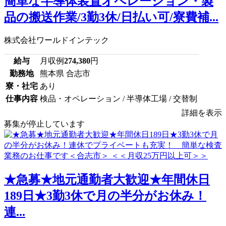
簡単な半導体装置オペレーション・製
品の搬送作業/3勤3休/日払い可/寮費補...
株式会社ワールドインテック
給与
月収例
274,380
円
勤務地
熊本県 合志市
寮・社宅
あり
仕事内容
検品・オペレーション / 半導体工場 / 交替制
詳細を表示
募集が停止しています
★急募★地元通勤者大歓迎★年間休日
189日★3勤3休で月の半分がお休み！
連...