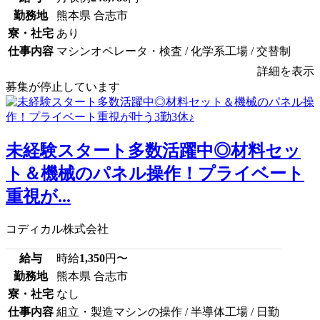
勤務地
熊本県 合志市
寮・社宅
あり
仕事内容
マシンオペレータ・検査 / 化学系工場 / 交替制
詳細を表示
募集が停止しています
未経験スタート多数活躍中◎材料セッ
ト＆機械のパネル操作！プライベート
重視が...
コディカル株式会社
給与
時給
1,350
円〜
勤務地
熊本県 合志市
寮・社宅
なし
仕事内容
組立・製造マシンの操作 / 半導体工場 / 日勤