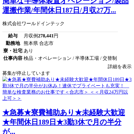
簡単な半導体装置オペレーション/製品
運搬作業/年間休日187日/月収27万...
株式会社ワールドインテック
給与
月収例
278,441
円
勤務地
熊本県 合志市
寮・社宅
あり
仕事内容
検品・オペレーション / 半導体工場 / 交替制
詳細を表示
募集が停止しています
★急募★寮費補助あり★未経験大歓迎
★年間休日189日★3勤3休で月の半分
が...