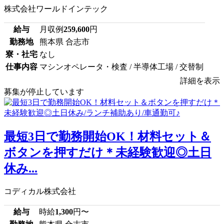
株式会社ワールドインテック
給与
月収例
259,600
円
勤務地
熊本県 合志市
寮・社宅
なし
仕事内容
マシンオペレータ・検査 / 半導体工場 / 交替制
詳細を表示
募集が停止しています
最短3日で勤務開始OK！材料セット＆
ボタンを押すだけ＊未経験歓迎◎土日
休み...
コディカル株式会社
給与
時給
1,300
円〜