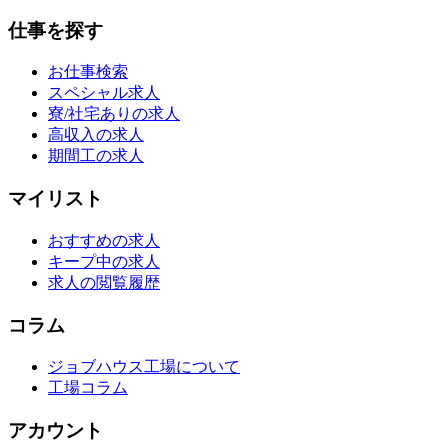
仕事を探す
お仕事検索
スペシャル求人
寮/社宅ありの求人
高収入の求人
期間工の求人
マイリスト
おすすめの求人
キープ中の求人
求人の閲覧履歴
コラム
ジョブハウス工場について
工場コラム
アカウント