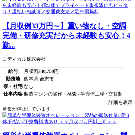
【月収例33万円～】重い物なし・空調
完備・研修充実だから未経験も安心！4
勤...
コディカル株式会社
給与
月収例
330,750
円
勤務地
熊本県 合志市
寮・社宅
なし
仕事内容
製造マシンの操作・検査 / 半導体工場 / 交替制
詳細を表示
募集が停止しています