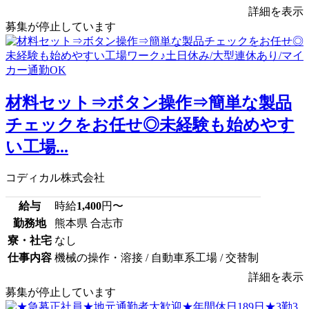
詳細を表示
募集が停止しています
材料セット⇒ボタン操作⇒簡単な製品
チェックをお任せ◎未経験も始めやす
い工場...
コディカル株式会社
給与
時給
1,400
円〜
勤務地
熊本県 合志市
寮・社宅
なし
仕事内容
機械の操作・溶接 / 自動車系工場 / 交替制
詳細を表示
募集が停止しています