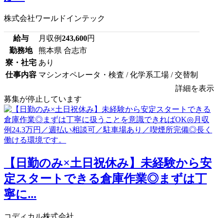
株式会社ワールドインテック
給与
月収例
243,600
円
勤務地
熊本県 合志市
寮・社宅
あり
仕事内容
マシンオペレータ・検査 / 化学系工場 / 交替制
詳細を表示
募集が停止しています
【日勤のみ×土日祝休み】未経験から安
定スタートできる倉庫作業◎まずは丁
寧に...
コディカル株式会社