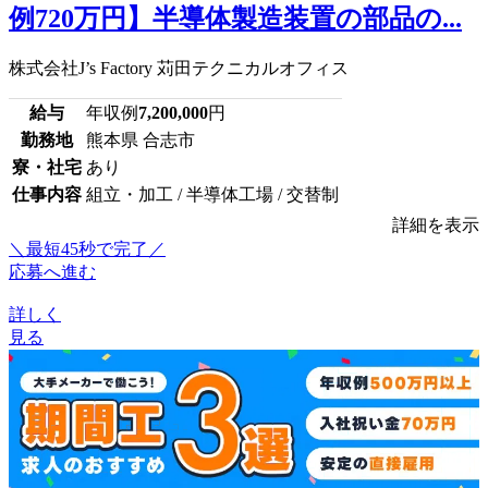
例720万円】半導体製造装置の部品の...
株式会社J’s Factory 苅田テクニカルオフィス
給与
年収例
7,200,000
円
勤務地
熊本県 合志市
寮・社宅
あり
仕事内容
組立・加工 / 半導体工場 / 交替制
詳細を表示
＼最短45秒で完了／
応募へ進む
詳しく
見る