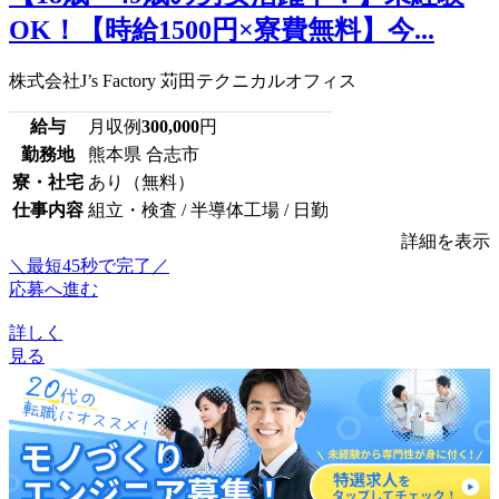
OK！【時給1500円×寮費無料】今...
株式会社J’s Factory 苅田テクニカルオフィス
給与
月収例
300,000
円
勤務地
熊本県 合志市
寮・社宅
あり（無料）
仕事内容
組立・検査 / 半導体工場 / 日勤
詳細を表示
＼最短45秒で完了／
応募へ進む
詳しく
見る