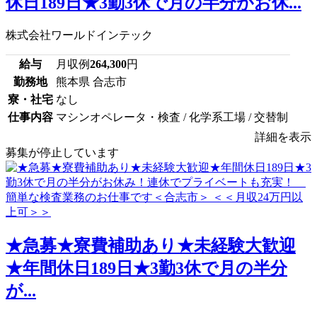
休日189日★3勤3休で月の半分がお休...
株式会社ワールドインテック
給与
月収例
264,300
円
勤務地
熊本県 合志市
寮・社宅
なし
仕事内容
マシンオペレータ・検査 / 化学系工場 / 交替制
詳細を表示
募集が停止しています
★急募★寮費補助あり★未経験大歓迎
★年間休日189日★3勤3休で月の半分
が...