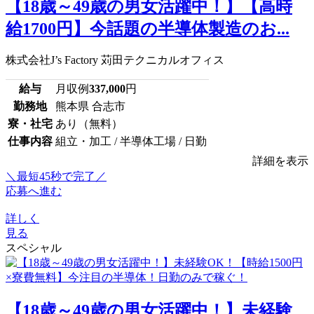
【18歳～49歳の男女活躍中！】【高時
給1700円】今話題の半導体製造のお...
株式会社J’s Factory 苅田テクニカルオフィス
給与
月収例
337,000
円
勤務地
熊本県 合志市
寮・社宅
あり（無料）
仕事内容
組立・加工 / 半導体工場 / 日勤
詳細を表示
＼最短45秒で完了／
応募へ進む
詳しく
見る
スペシャル
【18歳～49歳の男女活躍中！】未経験