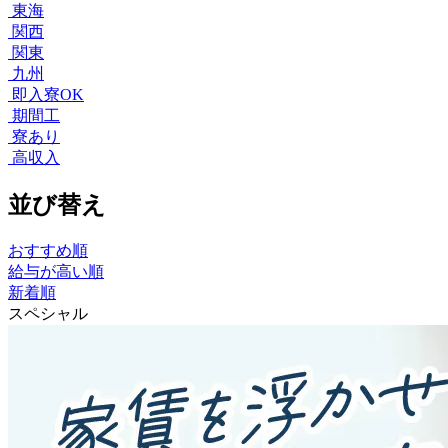
東海
関西
関東
九州
即入寮OK
期間工
寮あり
高収入
並び替え
おすすめ順
給与が高い順
新着順
スペシャル