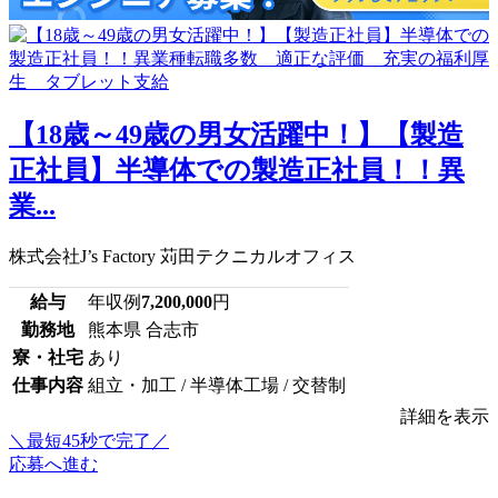
【18歳～49歳の男女活躍中！】【製造
正社員】半導体での製造正社員！！異
業...
株式会社J’s Factory 苅田テクニカルオフィス
給与
年収例
7,200,000
円
勤務地
熊本県 合志市
寮・社宅
あり
仕事内容
組立・加工 / 半導体工場 / 交替制
詳細を表示
＼最短45秒で完了／
応募へ進む