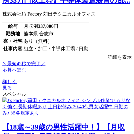
例33万円以上◎】半導体製造装置の部...
株式会社J’s Factory 苅田テクニカルオフィス
給与
月収例
337,000
円
勤務地
熊本県 合志市
寮・社宅
あり（無料）
仕事内容
組立・加工 / 半導体工場 / 日勤
詳細を表示
＼最短45秒で完了／
応募へ進む
詳しく
見る
スペシャル
【18歳～39歳の男性活躍中！】【月収