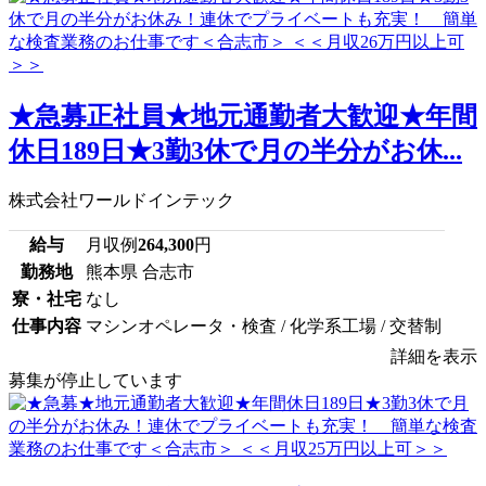
★急募正社員★地元通勤者大歓迎★年間
休日189日★3勤3休で月の半分がお休...
株式会社ワールドインテック
給与
月収例
264,300
円
勤務地
熊本県 合志市
寮・社宅
なし
仕事内容
マシンオペレータ・検査 / 化学系工場 / 交替制
詳細を表示
募集が停止しています