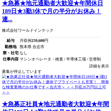
★急募★地元通勤者大歓迎★年間休日
189日★3勤3休で月の半分がお休み！
連...
株式会社ワールドインテック
給与
月収例
259,600
円
勤務地
熊本県 合志市
寮・社宅
なし
仕事内容
マシンオペレータ・検査 / 半導体工場 / 交替制
詳細を表示
募集が停止しています
★急募正社員★地元通勤者大歓迎★年間