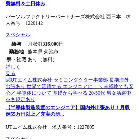
費無料＆土日休み
パーソルファクトリーパートナーズ株式会社 西日本 求
人番号：1220142
スペシャル
給与
月収例
316,000
円
勤務地
熊本県 菊池市
寮・社宅
あり（無料）
詳しく
見る
【半導体製造装置のエンジニア】国内外出張あり！月収
例55万円以上／充実の研...
UTエイム株式会社 求人番号：1227805
スペシャル