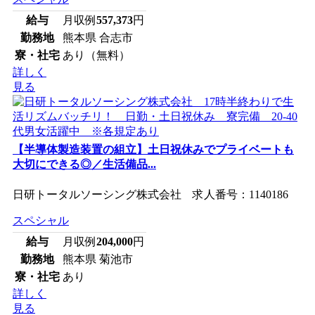
給与
月収例
557,373
円
勤務地
熊本県 合志市
寮・社宅
あり（無料）
詳しく
見る
【半導体製造装置の組立】土日祝休みでプライベートも
大切にできる◎／生活備品...
日研トータルソーシング株式会社 求人番号：1140186
スペシャル
給与
月収例
204,000
円
勤務地
熊本県 菊池市
寮・社宅
あり
詳しく
見る