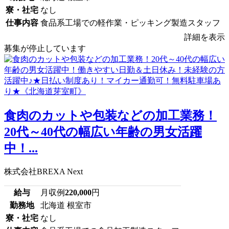
寮・社宅
なし
仕事内容
食品系工場での軽作業・ピッキング製造スタッフ
詳細を表示
募集が停止しています
食肉のカットや包装などの加工業務！
20代～40代の幅広い年齢の男女活躍
中！...
株式会社BREXA Next
給与
月収例
220,000
円
勤務地
北海道 根室市
寮・社宅
なし