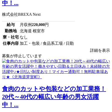
中！...
株式会社BREXA Next
給与
月収例
220,000
円
勤務地
北海道 根室市
寮・社宅
なし
仕事内容
加工・包装 / 食品系工場 / 日勤
詳細を表示
募集が停止しています
食肉のカットや包装などの加工業務！
20代～40代の幅広い年齢の男女活躍
中！...