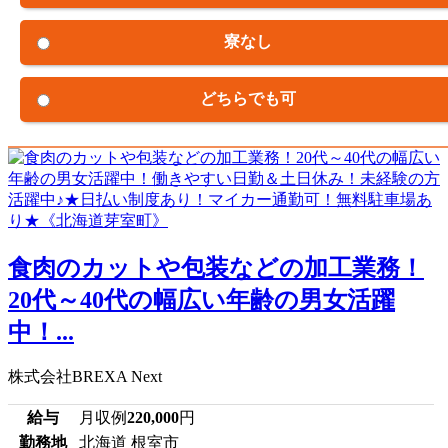
寮なし
どちらでも可
食肉のカットや包装などの加工業務！
20代～40代の幅広い年齢の男女活躍
中！...
株式会社BREXA Next
給与
月収例
220,000
円
勤務地
北海道 根室市