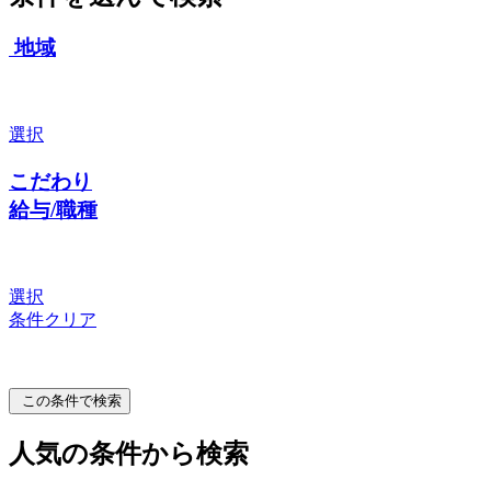
地域
選択
こだわり
給与/職種
選択
条件クリア
この条件で検索
人気の条件から検索