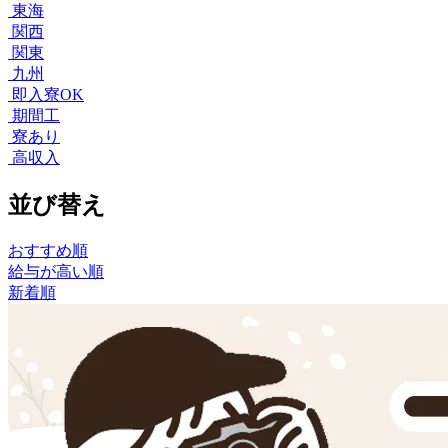
東海
関西
関東
九州
即入寮OK
期間工
寮あり
高収入
並び替え
おすすめ順
給与が高い順
新着順