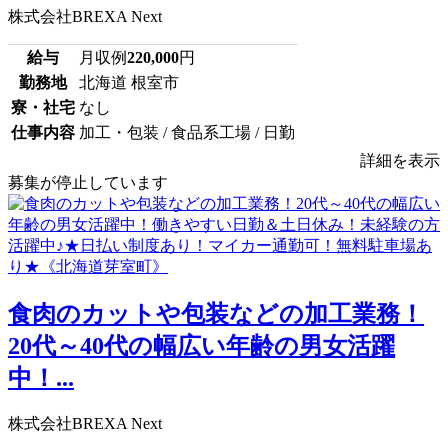
株式会社BREXA Next
給与
月収例
220,000
円
勤務地
北海道 根室市
寮・社宅
なし
仕事内容
加工・包装 / 食品系工場 / 日勤
詳細を表示
募集が停止しています
食肉のカットや包装などの加工業務！
20代～40代の幅広い年齢の男女活躍
中！...
株式会社BREXA Next