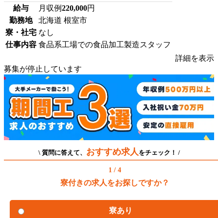
給与
月収例
220,000
円
勤務地
北海道 根室市
寮・社宅
なし
仕事内容
食品系工場での食品加工製造スタッフ
詳細を表示
募集が停止しています
おすすめ求人
\ 質問に答えて、
をチェック！ /
1 / 4
寮付きの求人をお探しですか？
寮あり