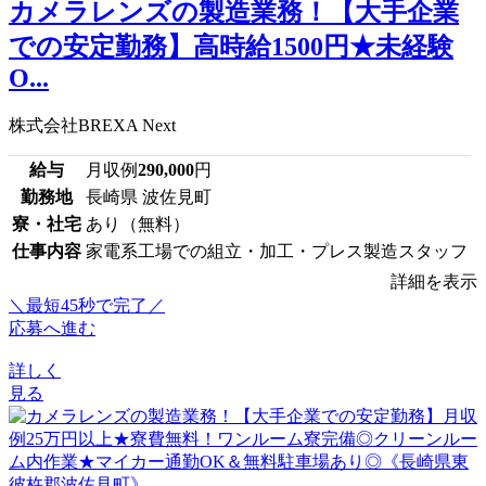
カメラレンズの製造業務！【大手企業
での安定勤務】高時給1500円★未経験
O...
株式会社BREXA Next
給与
月収例
290,000
円
勤務地
長崎県 波佐見町
寮・社宅
あり（無料）
仕事内容
家電系工場での組立・加工・プレス製造スタッフ
詳細を表示
＼最短45秒で完了／
応募へ進む
詳しく
見る