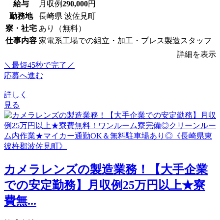
給与
月収例
290,000
円
勤務地
長崎県 波佐見町
寮・社宅
あり（無料）
仕事内容
家電系工場での組立・加工・プレス製造スタッフ
詳細を表示
＼最短45秒で完了／
応募へ進む
詳しく
見る
カメラレンズの製造業務！【大手企業
での安定勤務】月収例25万円以上★寮
費無...