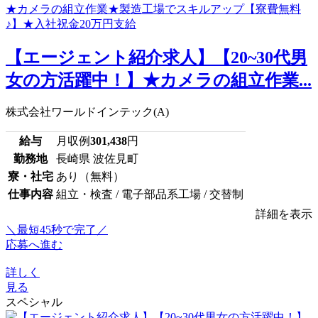
【エージェント紹介求人】【20~30代男
女の方活躍中！】★カメラの組立作業...
株式会社ワールドインテック(A)
給与
月収例
301,438
円
勤務地
長崎県 波佐見町
寮・社宅
あり（無料）
仕事内容
組立・検査 / 電子部品系工場 / 交替制
詳細を表示
＼最短45秒で完了／
応募へ進む
詳しく
見る
スペシャル