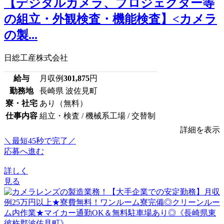
【デジタルカメラ、プロジェクター等
の組立・外観検査・機能検査】<カメラ
の製...
日総工産株式会社
給与
月収例
301,875
円
勤務地
長崎県 波佐見町
寮・社宅
あり（無料）
仕事内容
組立・検査 / 機械系工場 / 交替制
詳細を表示
＼最短45秒で完了／
応募へ進む
詳しく
見る