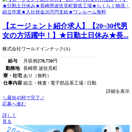
【エージェント紹介求人】【20~30代男
女の方活躍中！】★日勤土日休み★長...
株式会社ワールドインテック(A)
給与
月収例
278,750
円
勤務地
長崎県 波佐見町
寮・社宅
あり（無料）
仕事内容
組立・検査 / 電子部品系工場 / 日勤
詳細を表示
＼最短45秒で完了／
応募へ進む
詳しく
見る