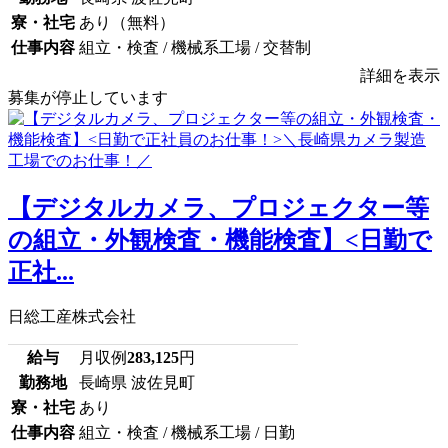
寮・社宅
あり（無料）
仕事内容
組立・検査 / 機械系工場 / 交替制
詳細を表示
募集が停止しています
【デジタルカメラ、プロジェクター等
の組立・外観検査・機能検査】<日勤で
正社...
日総工産株式会社
給与
月収例
283,125
円
勤務地
長崎県 波佐見町
寮・社宅
あり
仕事内容
組立・検査 / 機械系工場 / 日勤