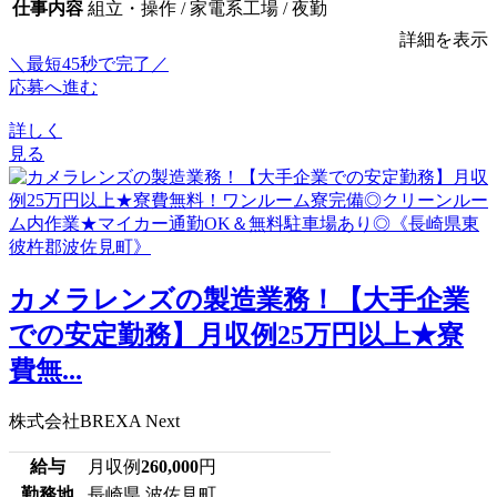
仕事内容
組立・操作 / 家電系工場 / 夜勤
詳細を表示
＼最短45秒で完了／
応募へ進む
詳しく
見る
カメラレンズの製造業務！【大手企業
での安定勤務】月収例25万円以上★寮
費無...
株式会社BREXA Next
給与
月収例
260,000
円
勤務地
長崎県 波佐見町