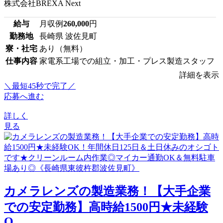
株式会社BREXA Next
給与
月収例
260,000
円
勤務地
長崎県 波佐見町
寮・社宅
あり（無料）
仕事内容
家電系工場での組立・加工・プレス製造スタッフ
詳細を表示
＼最短45秒で完了／
応募へ進む
詳しく
見る
カメラレンズの製造業務！【大手企業
での安定勤務】高時給1500円★未経験
O...