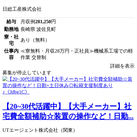
日総工産株式会社
給与
月収例
281,250
円
勤務地
長崎県 波佐見町
寮・社
あり（無料）
宅
仕事内
≪寮無料・月収28万円・正社員≫機械系工場での軽
容
作業 交替制
詳細を表示
募集が停止しています
【20~30代活躍中】【大手メーカー】社
宅費全額補助☆装置の操作など！日勤...
UTエージェント株式会社（関東）