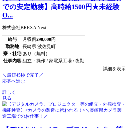
での安定勤務】高時給1500円★未経験
O...
株式会社BREXA Next
給与
月収例
290,000
円
勤務地
長崎県 波佐見町
寮・社宅
あり（無料）
仕事内容
組立・操作 / 家電系工場 / 夜勤
詳細を表示
＼最短45秒で完了／
応募へ進む
詳しく
見る