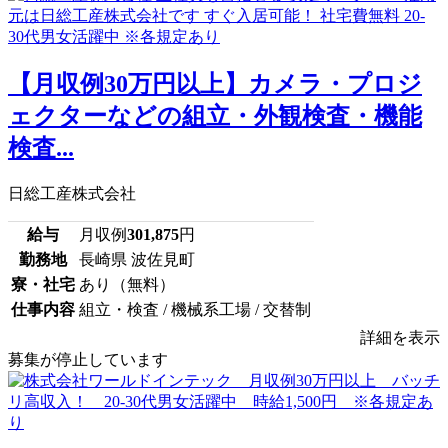
【月収例30万円以上】カメラ・プロジ
ェクターなどの組立・外観検査・機能
検査...
日総工産株式会社
給与
月収例
301,875
円
勤務地
長崎県 波佐見町
寮・社宅
あり（無料）
仕事内容
組立・検査 / 機械系工場 / 交替制
詳細を表示
募集が停止しています