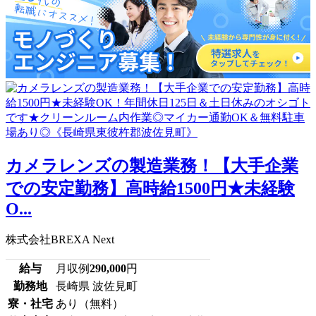
カメラレンズの製造業務！【大手企業
での安定勤務】高時給1500円★未経験
O...
株式会社BREXA Next
給与
月収例
290,000
円
勤務地
長崎県 波佐見町
寮・社宅
あり（無料）