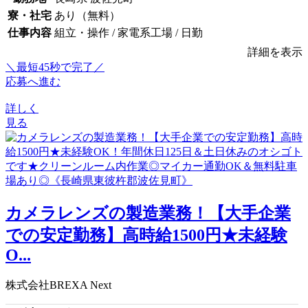
寮・社宅
あり（無料）
仕事内容
組立・操作 / 家電系工場 / 日勤
詳細を表示
＼最短45秒で完了／
応募へ進む
詳しく
見る
カメラレンズの製造業務！【大手企業
での安定勤務】高時給1500円★未経験
O...
株式会社BREXA Next