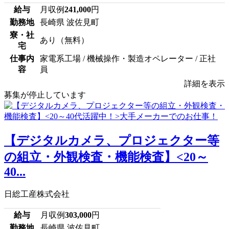
給与
月収例
241,000
円
勤務地
長崎県 波佐見町
寮・社
あり（無料）
宅
仕事内
家電系工場 / 機械操作・製造オペレーター / 正社
容
員
詳細を表示
募集が停止しています
【デジタルカメラ、プロジェクター等
の組立・外観検査・機能検査】<20～
40...
日総工産株式会社
給与
月収例
303,000
円
勤務地
長崎県 波佐見町