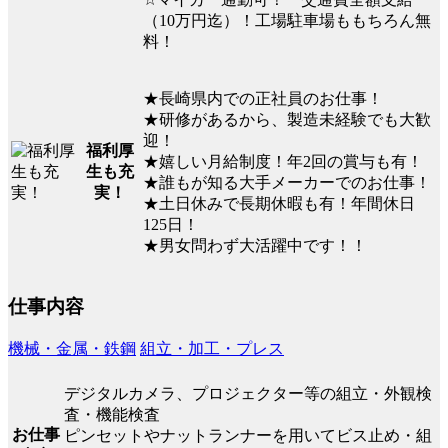
（10万円迄）！工場駐車場ももちろん無
料！
★長崎県内での正社員のお仕事！
★研修があるから、製造未経験でも大歓
迎！
福利厚
★嬉しい月給制度！年2回の賞与も有！
生も充
★誰もが知る大手メーカーでのお仕事！
実！
★土日休みで長期休暇も有！年間休日
125日！
★男女問わず大活躍中です！！
仕事内容
機械・金属・鉄鋼
組立・加工・プレス
デジタルカメラ、プロジェクター等の組立・外観検
査・機能検査
お仕事
ピンセットやナットランナーを用いてビス止め・組