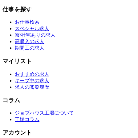
仕事を探す
お仕事検索
スペシャル求人
寮/社宅ありの求人
高収入の求人
期間工の求人
マイリスト
おすすめの求人
キープ中の求人
求人の閲覧履歴
コラム
ジョブハウス工場について
工場コラム
アカウント