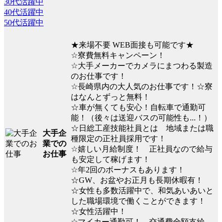
30代活躍中
40代活躍中
50代活躍中
★来場不要 WEB面接も可能です★
☆寮費無料キャンペーン！
☆大手メーカーでカメラにまつわる製造
のお仕事です！
☆長崎県内の大人気のお仕事です！☆寮
はなんとずっと無料！
☆車が無くても安心！自転車で通勤可
能！（後々は送迎バスの可能性も...！）
☆日総工産技能社員とは 地域または職
大手企
種限定の正社員採用です！
業での
☆嬉しい月給制度！ 正社員なので給与
お仕事
も安定して稼げます！
☆年2回のボーナスもあります！
☆GW、お盆やお正月も長期休暇有！
☆女性も多数活躍中で、和気あいあいと
した職場環境で働くことができます！
☆女性活躍中！
☆マイカー通勤可！ 交通費全額支給