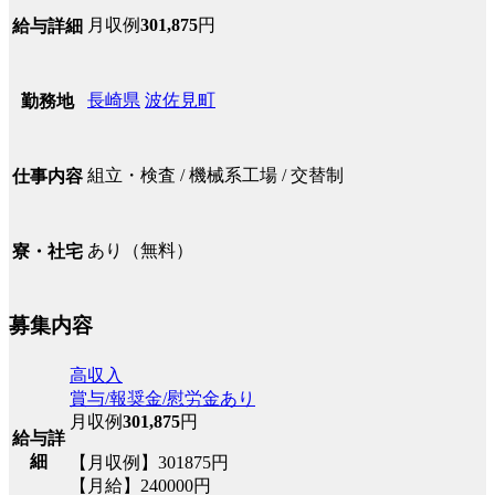
月収例
301,875
円
給与詳細
長崎県
波佐見町
勤務地
組立・検査 / 機械系工場 / 交替制
仕事内容
あり（無料）
寮・社宅
募集内容
高収入
賞与/報奨金/慰労金あり
月収例
301,875
円
給与詳
細
【月収例】301875円
【月給】240000円