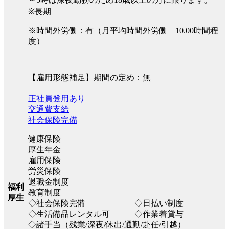
※長期
※時間外労働：有（月平均時間外労働 10.00時間程
度）
【雇用形態補足】期間の定め：無
正社員登用あり
交通費支給
社会保険完備
健康保険
厚生年金
雇用保険
労災保険
退職金制度
福利
教育制度
厚生
◇社会保険完備 ◇日払い制度
◇生活備品レンタル可 ◇作業着貸与
◇諸手当（残業/深夜/休出/通勤/赴任/引越）