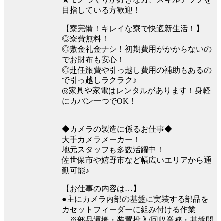
目指している方歓迎！
【寮完備！キレイな寮で快適新生活！】
◎寮費無料！
◎敷金礼金ナシ！初期費用がかからないの
でお財布も安心！
◎赴任旅費や引っ越し費用の補助もあるの
で引っ越しラクラク♪
◎家具や家電はレンタルがあります！身軽
にカバン一つでOK！
◆カメラの製造に係るお仕事◆
大手カメラメーカー！
地元スタッフも多数活躍中！
佐世保市や嬉野市など幅広いエリアから通
勤可能♪
【お仕事の内容は…】
●主にカメラ内部の基盤に実装する部品を
カセットフィーダーに組み付ける作業
※部品運搬・装置投入/回収業務・基盤開