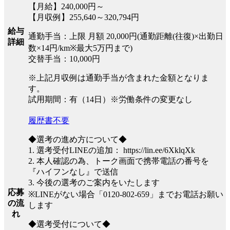
【月給】240,000円～
【月収例】255,640～320,794円
給与
通勤手当：上限 月額 20,000円(通勤距離(往復)×出勤日
詳細
数×14円/km※最大5万円まで)
交替手当：10,000円
※上記月収例は通勤手当が含まれた金額となりま
す。
試用期間：有（14日）※労働条件の変更なし
履歴書不要
◆選考の進め方について◆
1. 選考受付LINEの追加： https://lin.ee/6XklqXk
2. 本人確認の為、トーク画面で携帯電話の番号を
『ハイフンなし』で送信
3. 今後の選考のご案内をいたします
応募
※LINEがない場合「0120-802-659」までお電話お願い
の流
します
れ
◆選考受付について◆