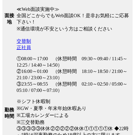
≪Web面談実施中≫
全国どこからでもWeb面談OK！是非お気軽にご応募
面接
下さい！
地
※通信環境が不安という方はご相談ください
交替制
正社員
①08:00～17:00 （休憩時間 09:30～09:40 / 11:45～
12:25 / 14:40～14:50）
②16:00～01:00 （休憩時間 18:10～18:50 / 21:00～
21:10 / 23:00～23:10）
③23:55～08:55 （休憩時間 02:10～02:50 / 05:00～
05:10 / 07:00～07:10）
※シフト休暇制
※GW・夏季・年末年始休暇あり
勤務
※工場カレンダーによる
時間
※三交替勤務
③③③③③休休②②②②②休休①①①①①休 ◆22時
～5時は深夜勤務のため18歳以上の方に限ります。