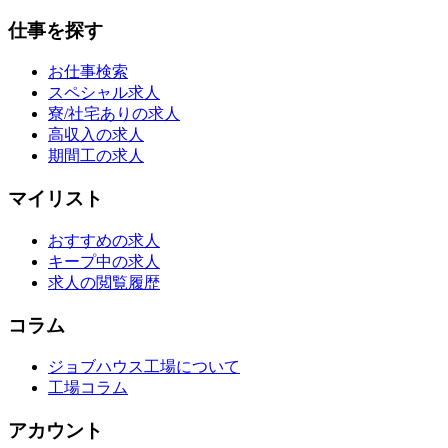
仕事を探す
お仕事検索
スペシャル求人
寮/社宅ありの求人
高収入の求人
期間工の求人
マイリスト
おすすめの求人
キープ中の求人
求人の閲覧履歴
コラム
ジョブハウス工場について
工場コラム
アカウント