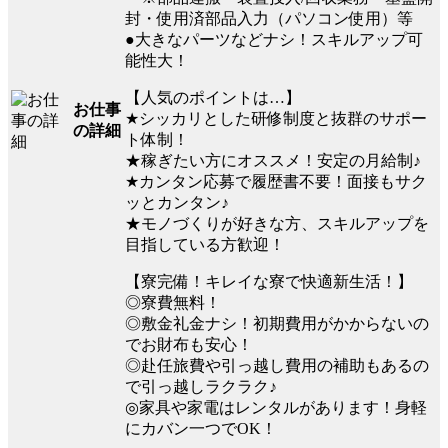
封・使用済部品入力（パソコン使用）等
●大きなパーツなどナシ！スキルアップ可
能性大！
【人気のポイントは…】
お仕事
★シッカリとした研修制度と抜群のサポー
の詳細
ト体制！
★稼ぎたい方にオススメ！安定の月給制♪
★カンタン応募で履歴書不要！面接もサク
ッとカンタン♪
★モノづくりが好きな方、スキルアップを
目指している方歓迎！
【寮完備！キレイな寮で快適新生活！】
◎寮費無料！
◎敷金礼金ナシ！初期費用がかからないの
でお財布も安心！
◎赴任旅費や引っ越し費用の補助もあるの
で引っ越しラクラク♪
◎家具や家電はレンタルがあります！身軽
にカバン一つでOK！