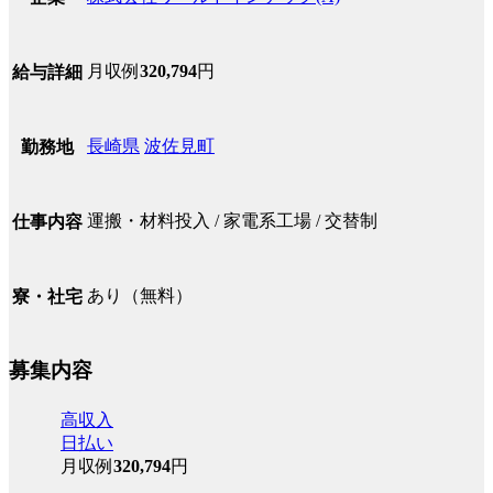
月収例
320,794
円
給与詳細
長崎県
波佐見町
勤務地
運搬・材料投入 / 家電系工場 / 交替制
仕事内容
あり（無料）
寮・社宅
募集内容
高収入
日払い
月収例
320,794
円