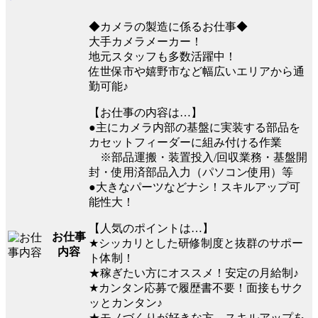
◆カメラの製造に係るお仕事◆
大手カメラメーカー！
地元スタッフも多数活躍中！
佐世保市や嬉野市など幅広いエリアから通
勤可能♪
【お仕事の内容は…】
●主にカメラ内部の基盤に実装する部品を
カセットフィーダーに組み付ける作業
※部品運搬・装置投入/回収業務・基盤開
封・使用済部品入力（パソコン使用）等
●大きなパーツなどナシ！スキルアップ可
能性大！
【人気のポイントは…】
お仕事
★シッカリとした研修制度と抜群のサポー
内容
ト体制！
★稼ぎたい方にオススメ！安定の月給制♪
★カンタン応募で履歴書不要！面接もサク
ッとカンタン♪
★モノづくりが好きな方、スキルアップを