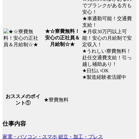
でブランクがある方も
安心！
★車通勤可能！交通費
支給！
★☆寮費無料！
★月収30万円以上可
安心の正社員＆
能！安心の月給制で安
月給制☆★
定収入！
★うれしい寮費無料！
赴任交通費支給！引っ
越し補助あり！
★日払いOK
★製造経験者活躍中
おススメのポイ
★寮費無料
ント①
仕事内容
家電・パソコン・スマホ
組立・加工・プレス