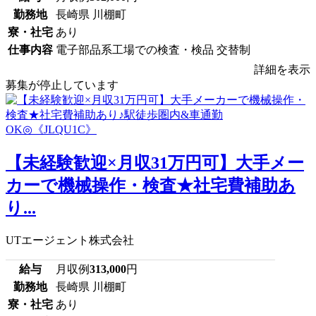
勤務地
長崎県 川棚町
寮・社宅
あり
仕事内容
電子部品系工場での検査・検品 交替制
詳細を表示
募集が停止しています
【未経験歓迎×月収31万円可】大手メー
カーで機械操作・検査★社宅費補助あ
り...
UTエージェント株式会社
給与
月収例
313,000
円
勤務地
長崎県 川棚町
寮・社宅
あり