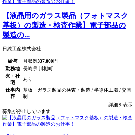
【液晶用のガラス製品（フォトマスク
基板）の製造・検査作業】電子部品の
製造の...
日総工産株式会社
給与
月収例
337,800
円
勤務地
長崎県 川棚町
寮・社
あり
宅
仕事内
基板・ガラス製品の検査・製造 / 半導体工場 / 交替
容
制
詳細を表示
募集が停止しています