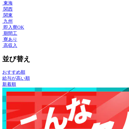
東海
関西
関東
九州
即入寮OK
期間工
寮あり
高収入
並び替え
おすすめ順
給与が高い順
新着順