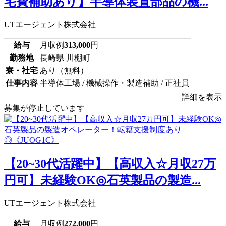
宅費補助あり】半導体装置部品の機...
UTエージェント株式会社
給与
月収例
313,000
円
勤務地
長崎県 川棚町
寮・社宅
あり（無料）
仕事内容
半導体工場 / 機械操作・製造補助 / 正社員
詳細を表示
募集が停止しています
【20~30代活躍中】【高収入☆月収27万
円可】未経験OK◎石英製品の製造...
UTエージェント株式会社
給与
月収例
272,000
円