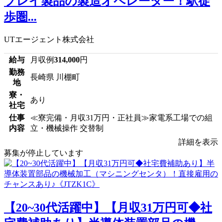
プレイ製品の製造オペレーター！駅徒
歩圏...
UTエージェント株式会社
給与
月収例
314,000
円
勤務
長崎県 川棚町
地
寮・
あり
社宅
仕事
≪寮完備・月収31万円・正社員≫家電系工場での組
内容
立・機械操作 交替制
詳細を表示
募集が停止しています
【20~30代活躍中】【月収31万円可◆社