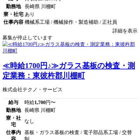
勤務地
長崎県 川棚町
寮・社宅
あり
仕事内容
機械系工場 / 機械操作・製造補助 / 正社員
詳細を表示
募集が停止しています
≪時給1700円♪≫ガラス基板の検査・測
定業務：東彼杵郡川棚町
株式会社テクノ・サービス
給与
時給
1,700
円〜
勤務地
長崎県 川棚町
寮・社
なし
宅
仕事内
基板・ガラス基板の検査 / 電子部品系工場 / 交替
容
制