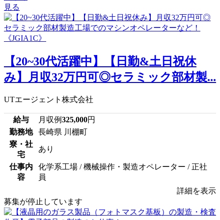
見る
【20~30代活躍中】【日勤&土日祝休
み】月収32万円可◎セラミック部材製...
UTエージェント株式会社
給与
月収例
325,000
円
勤務地
長崎県 川棚町
寮・社
あり
宅
仕事内
化学系工場 / 機械操作・製造オペレーター / 正社
容
員
詳細を表示
募集が停止しています