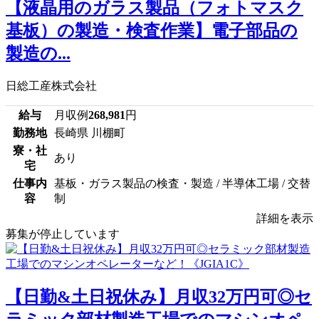
【液晶用のガラス製品（フォトマスク
基板）の製造・検査作業】電子部品の
製造の...
日総工産株式会社
給与
月収例
268,981
円
勤務地
長崎県 川棚町
寮・社
あり
宅
仕事内
基板・ガラス製品の検査・製造 / 半導体工場 / 交替
容
制
詳細を表示
募集が停止しています
【日勤&土日祝休み】月収32万円可◎セ