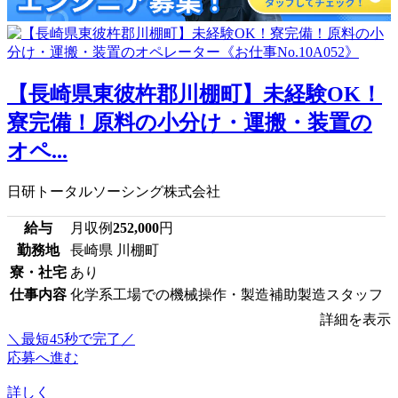
【長崎県東彼杵郡川棚町】未経験OK！
寮完備！原料の小分け・運搬・装置の
オペ...
日研トータルソーシング株式会社
給与
月収例
252,000
円
勤務地
長崎県 川棚町
寮・社宅
あり
仕事内容
化学系工場での機械操作・製造補助製造スタッフ
詳細を表示
＼最短45秒で完了／
応募へ進む
詳しく