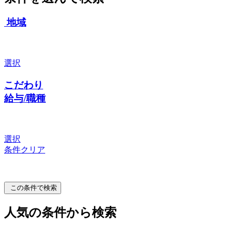
地域
選択
こだわり
給与/職種
選択
条件クリア
この条件で検索
人気の条件から検索