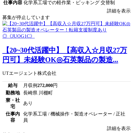
仕事内容
化学系工場での軽作業・ピッキング 交替制
詳細を表示
募集が停止しています
【20~30代活躍中】【高収入☆月収27万
円可】未経験OK◎石英製品の製造...
UTエージェント株式会社
給与
月収例
272,000
円
勤務地
長崎県 川棚町
寮・社
あり
宅
仕事内
化学系工場 / 機械操作・製造オペレーター / 正社
容
員
詳細を表示