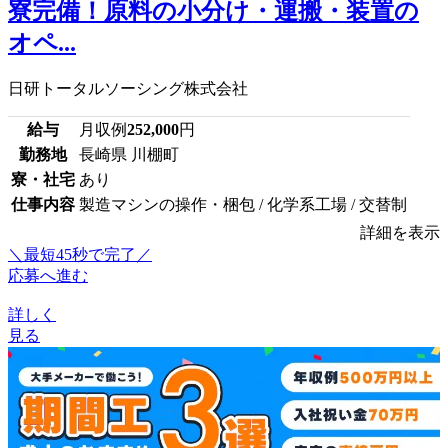
寮完備！原料の小分け・運搬・装置の
オペ...
日研トータルソーシング株式会社
給与
月収例
252,000
円
勤務地
長崎県 川棚町
寮・社宅
あり
仕事内容
製造マシンの操作・梱包 / 化学系工場 / 交替制
詳細を表示
＼最短45秒で完了／
応募へ進む
詳しく
見る