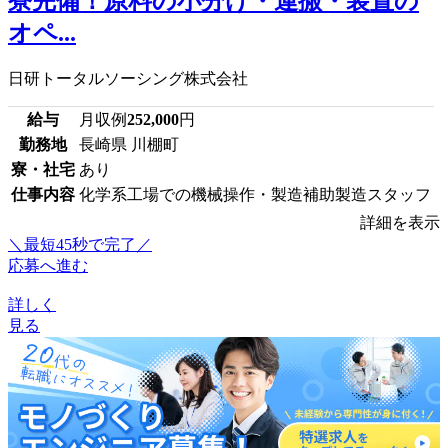
寮完備！原料の小分け・運搬・装置の
オペ...
日研トータルソーシング株式会社
給与
月収例
252,000
円
勤務地
長崎県 川棚町
寮・社宅
あり
仕事内容
化学系工場での機械操作・製造補助製造スタッフ
詳細を表示
＼最短45秒で完了／
応募へ進む
詳しく
見る