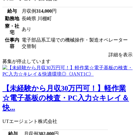
給与
月収例
314,000
円
勤務地
長崎県 川棚町
寮・社
あり
宅
仕事内
電子部品系工場での機械操作・製造オペレーター
容
交替制
詳細を表示
募集が停止しています
【未経験から月収30万円可！】軽作業
☆電子基板の検査・PC入力☆キレイ＆
快...
UTエージェント株式会社
給与
月収例
302,000
円