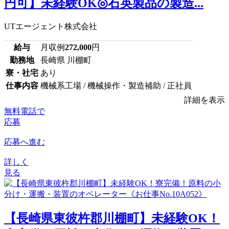
円可】未経験OK◎石英製品の製造...
UTエージェント株式会社
給与
月収例
272,000
円
勤務地
長崎県 川棚町
寮・社宅
あり
仕事内容
機械系工場 / 機械操作・製造補助 / 正社員
詳細を表示
無料電話で
応募
応募へ進む
詳しく
見る
【長崎県東彼杵郡川棚町】未経験OK！