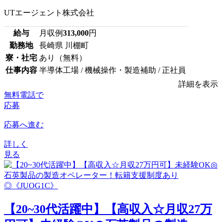
UTエージェント株式会社
給与
月収例
313,000
円
勤務地
長崎県 川棚町
寮・社宅
あり（無料）
仕事内容
半導体工場 / 機械操作・製造補助 / 正社員
詳細を表示
無料電話で
応募
応募へ進む
詳しく
見る
【20~30代活躍中】【高収入☆月収27万