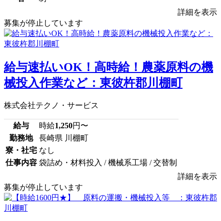
詳細を表示
募集が停止しています
給与速払いOK！高時給！農薬原料の機
械投入作業など：東彼杵郡川棚町
株式会社テクノ・サービス
給与
時給
1,250
円〜
勤務地
長崎県 川棚町
寮・社宅
なし
仕事内容
袋詰め・材料投入 / 機械系工場 / 交替制
詳細を表示
募集が停止しています