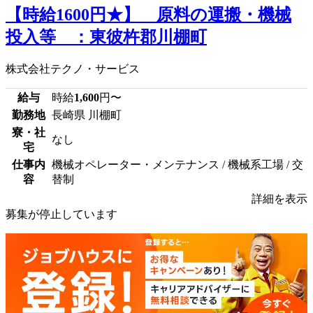
【時給1600円★】 原料の運搬・機械
投入等 ：東彼杵郡川棚町
株式会社テクノ・サービス
給与
時給
1,600
円〜
勤務地
長崎県 川棚町
寮・社
なし
宅
仕事内
機械オペレーター・メンテナンス / 機械系工場 / 交
容
替制
詳細を表示
募集が停止しています