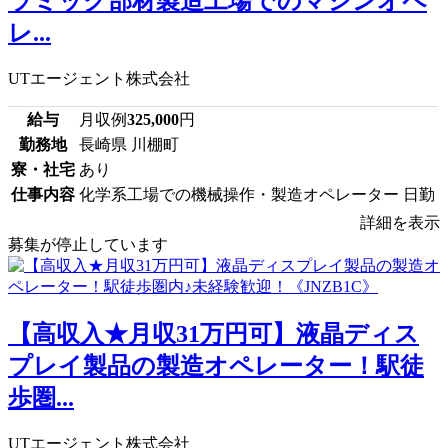
ラミック部材製造工場でのマシンオペ
レ...
UTエージェント株式会社
給与
月収例
325,000
円
勤務地
長崎県 川棚町
寮・社宅
あり
仕事内容
化学系工場での機械操作・製造オペレーター 日勤
詳細を表示
募集が停止しています
【高収入★月収31万円可】液晶ディス
プレイ製品の製造オペレーター！駅徒
歩圏...
UTエージェント株式会社