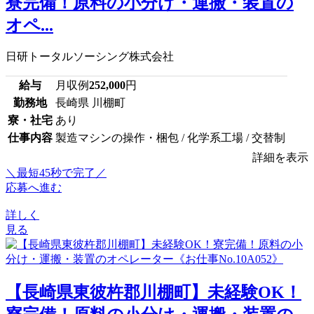
寮完備！原料の小分け・運搬・装置の
オペ...
日研トータルソーシング株式会社
給与
月収例
252,000
円
勤務地
長崎県 川棚町
寮・社宅
あり
仕事内容
製造マシンの操作・梱包 / 化学系工場 / 交替制
詳細を表示
＼最短45秒で完了／
応募へ進む
詳しく
見る
【長崎県東彼杵郡川棚町】未経験OK！