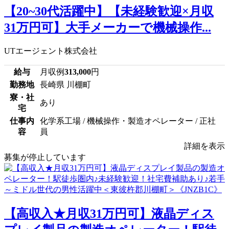
【20~30代活躍中】【未経験歓迎×月収
31万円可】大手メーカーで機械操作...
UTエージェント株式会社
給与
月収例
313,000
円
勤務地
長崎県 川棚町
寮・社
あり
宅
仕事内
化学系工場 / 機械操作・製造オペレーター / 正社
容
員
詳細を表示
募集が停止しています
【高収入★月収31万円可】液晶ディス