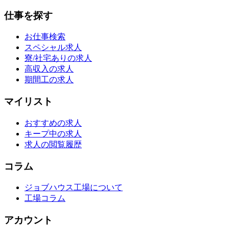
仕事を探す
お仕事検索
スペシャル求人
寮/社宅ありの求人
高収入の求人
期間工の求人
マイリスト
おすすめの求人
キープ中の求人
求人の閲覧履歴
コラム
ジョブハウス工場について
工場コラム
アカウント