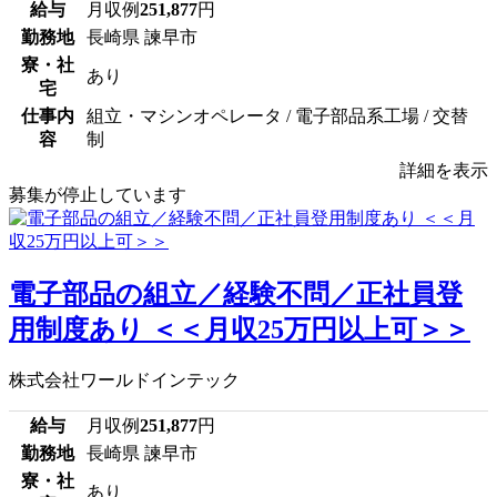
給与
月収例
251,877
円
勤務地
長崎県 諫早市
寮・社
あり
宅
仕事内
組立・マシンオペレータ / 電子部品系工場 / 交替
容
制
詳細を表示
募集が停止しています
電子部品の組立／経験不問／正社員登
用制度あり ＜＜月収25万円以上可＞＞
株式会社ワールドインテック
給与
月収例
251,877
円
勤務地
長崎県 諫早市
寮・社
あり