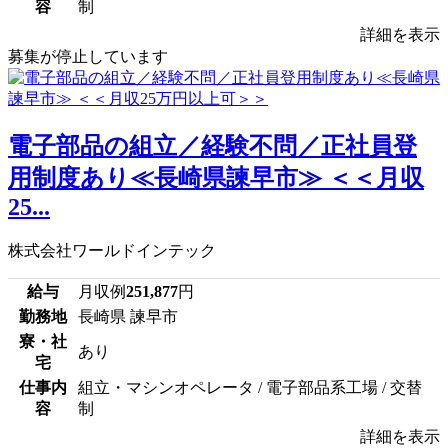
容
制
詳細を表示
募集が停止しています
電子部品の組立／経験不問／正社員登
用制度あり≪長崎県諫早市≫ ＜＜月収
25...
株式会社ワールドインテック
給与
月収例
251,877
円
勤務地
長崎県 諫早市
寮・社
あり
宅
仕事内
組立・マシンオペレータ / 電子部品系工場 / 交替
容
制
詳細を表示