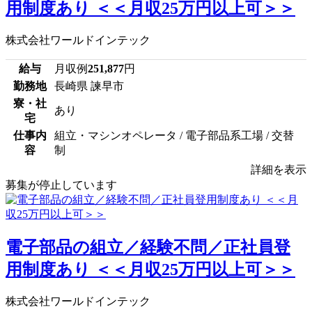
用制度あり ＜＜月収25万円以上可＞＞
株式会社ワールドインテック
給与
月収例
251,877
円
勤務地
長崎県 諫早市
寮・社
あり
宅
仕事内
組立・マシンオペレータ / 電子部品系工場 / 交替
容
制
詳細を表示
募集が停止しています
電子部品の組立／経験不問／正社員登
用制度あり ＜＜月収25万円以上可＞＞
株式会社ワールドインテック