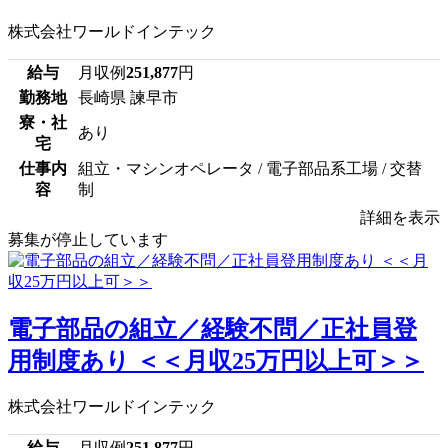
株式会社ワールドインテック
給与
月収例
251,877
円
勤務地
長崎県 諫早市
寮・社
あり
宅
仕事内
組立・マシンオペレータ / 電子部品系工場 / 交替
容
制
詳細を表示
募集が停止しています
電子部品の組立／経験不問／正社員登
用制度あり ＜＜月収25万円以上可＞＞
株式会社ワールドインテック
給与
月収例
251,877
円