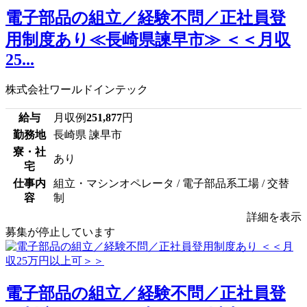
電子部品の組立／経験不問／正社員登
用制度あり≪長崎県諫早市≫ ＜＜月収
25...
株式会社ワールドインテック
給与
月収例
251,877
円
勤務地
長崎県 諫早市
寮・社
あり
宅
仕事内
組立・マシンオペレータ / 電子部品系工場 / 交替
容
制
詳細を表示
募集が停止しています
電子部品の組立／経験不問／正社員登