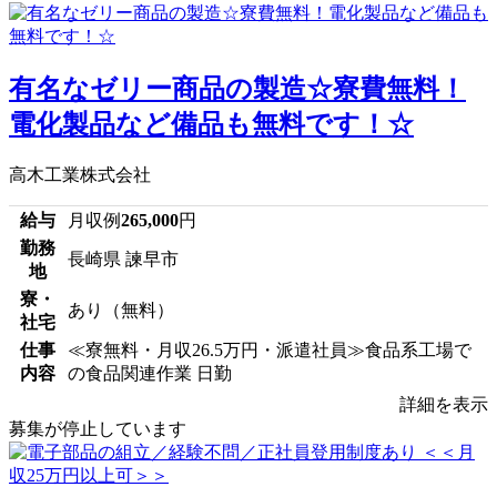
有名なゼリー商品の製造☆寮費無料！
電化製品など備品も無料です！☆
高木工業株式会社
給与
月収例
265,000
円
勤務
長崎県 諫早市
地
寮・
あり（無料）
社宅
仕事
≪寮無料・月収26.5万円・派遣社員≫食品系工場で
内容
の食品関連作業 日勤
詳細を表示
募集が停止しています