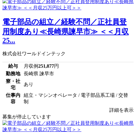
電子部品の組立／経験不問／正社員登
用制度あり≪長崎県諫早市≫ ＜＜月収
25...
株式会社ワールドインテック
給与
月収例
251,877
円
勤務地
長崎県 諫早市
寮・社
あり
宅
仕事内
組立・マシンオペレータ / 電子部品系工場 / 交替
容
制
詳細を表示
募集が停止しています