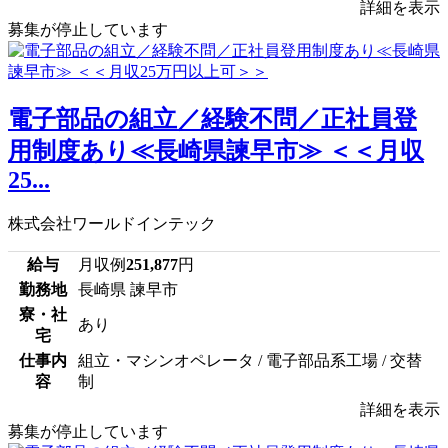
詳細を表示
募集が停止しています
電子部品の組立／経験不問／正社員登
用制度あり≪長崎県諫早市≫ ＜＜月収
25...
株式会社ワールドインテック
給与
月収例
251,877
円
勤務地
長崎県 諫早市
寮・社
あり
宅
仕事内
組立・マシンオペレータ / 電子部品系工場 / 交替
容
制
詳細を表示
募集が停止しています