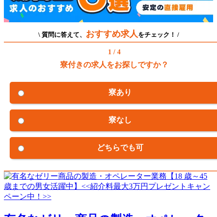
おすすめ求人
\ 質問に答えて、
をチェック！ /
1 / 4
寮付きの求人をお探しですか？
寮あり
寮なし
どちらでも可