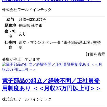
株式会社ワールドインテック
給与
月収例
251,877
円
勤務地
長崎県 諫早市
寮・社
あり
宅
仕事内
組立・マシンオペレータ / 電子部品系工場 / 交替
容
制
詳細を表示
募集が停止しています
電子部品の組立／経験不問／正社員登
用制度あり ＜＜月収25万円以上可＞＞
株式会社ワールドインテック