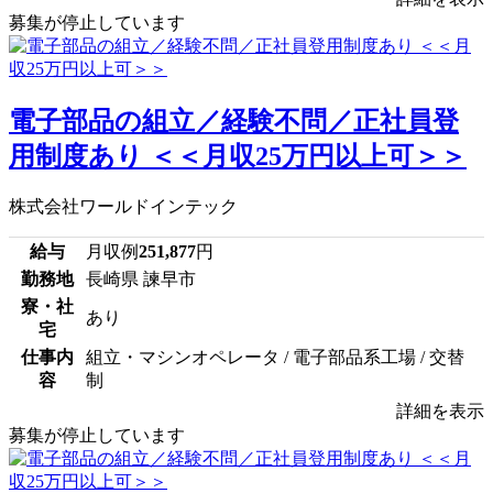
募集が停止しています
電子部品の組立／経験不問／正社員登
用制度あり ＜＜月収25万円以上可＞＞
株式会社ワールドインテック
給与
月収例
251,877
円
勤務地
長崎県 諫早市
寮・社
あり
宅
仕事内
組立・マシンオペレータ / 電子部品系工場 / 交替
容
制
詳細を表示
募集が停止しています