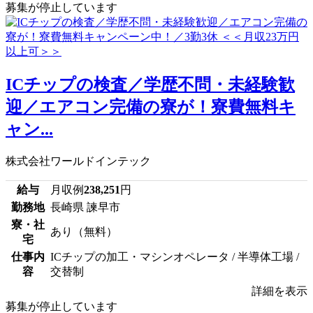
募集が停止しています
ICチップの検査／学歴不問・未経験歓
迎／エアコン完備の寮が！寮費無料キ
ャン...
株式会社ワールドインテック
給与
月収例
238,251
円
勤務地
長崎県 諫早市
寮・社
あり（無料）
宅
仕事内
ICチップの加工・マシンオペレータ / 半導体工場 /
容
交替制
詳細を表示
募集が停止しています