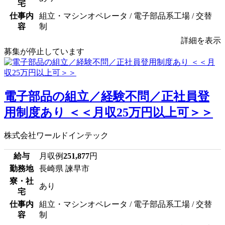
宅
仕事内
組立・マシンオペレータ / 電子部品系工場 / 交替
容
制
詳細を表示
募集が停止しています
電子部品の組立／経験不問／正社員登
用制度あり ＜＜月収25万円以上可＞＞
株式会社ワールドインテック
給与
月収例
251,877
円
勤務地
長崎県 諫早市
寮・社
あり
宅
仕事内
組立・マシンオペレータ / 電子部品系工場 / 交替
容
制