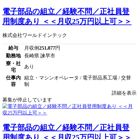
電子部品の組立／経験不問／正社員登
用制度あり ＜＜月収25万円以上可＞＞
株式会社ワールドインテック
給与
月収例
251,877
円
勤務地
長崎県 諫早市
寮・社
あり
宅
仕事内
組立・マシンオペレータ / 電子部品系工場 / 交替
容
制
詳細を表示
募集が停止しています
電子部品の組立／経験不問／正社員登
用制度あり ＜＜月収25万円以上可＞＞