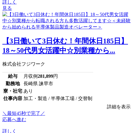
詳しく
見る
【3日働いて3日休む！年間休日185日】
18～50代男女活躍中☆別業種から...
株式会社フジワーク
給与
月収例
281,899
円
勤務地
長崎県 諫早市
寮・社宅
あり
仕事内容
加工・製造 / 半導体工場 / 交替制
詳細を表示
＼最短45秒で完了／
応募へ進む
詳しく