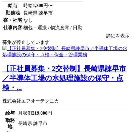
給与
時給
1,300
円〜
勤務地
長崎県 諫早市
寮・社宅
なし
仕事内容
梱包・運搬 / 物流倉庫 / 日勤
詳細を表示
募集が停止しています
【正社員募集・2交替制】長崎県諫早市
／半導体工場の水処理施設の保守・点
検・...
株式会社エフオーテクニカ
給与
月収例
219,000
円
勤務
長崎県 諫早市
地