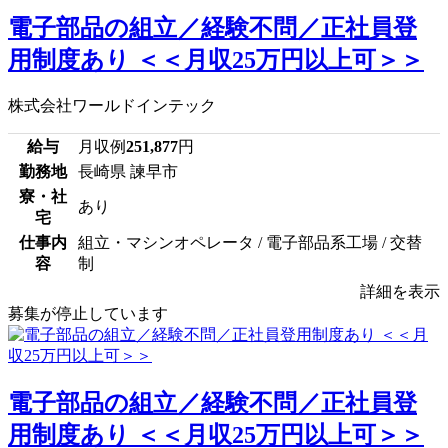
電子部品の組立／経験不問／正社員登
用制度あり ＜＜月収25万円以上可＞＞
株式会社ワールドインテック
給与
月収例
251,877
円
勤務地
長崎県 諫早市
寮・社
あり
宅
仕事内
組立・マシンオペレータ / 電子部品系工場 / 交替
容
制
詳細を表示
募集が停止しています
電子部品の組立／経験不問／正社員登
用制度あり ＜＜月収25万円以上可＞＞