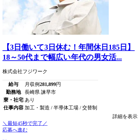
【3日働いて3日休む！年間休日185日】
18～50代まで幅広い年代の男女活...
株式会社フジワーク
給与
月収例
281,899
円
勤務地
長崎県 諫早市
寮・社宅
あり
仕事内容
加工・製造 / 半導体工場 / 交替制
詳細を表示
＼最短45秒で完了／
応募へ進む