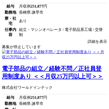
給与
月収例
251,877
円
勤務地
長崎県 諫早市
寮・社
あり
宅
仕事内
組立・マシンオペレータ / 電子部品系工場 / 交替
容
制
詳細を表示
募集が停止しています
電子部品の組立／経験不問／正社員登
用制度あり ＜＜月収25万円以上可＞＞
株式会社ワールドインテック
給与
月収例
251,877
円
勤務地
長崎県 諫早市