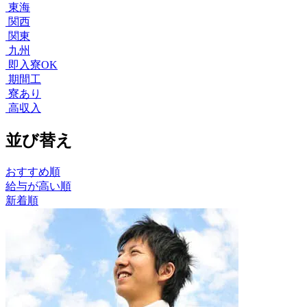
東海
関西
関東
九州
即入寮OK
期間工
寮あり
高収入
並び替え
おすすめ順
給与が高い順
新着順