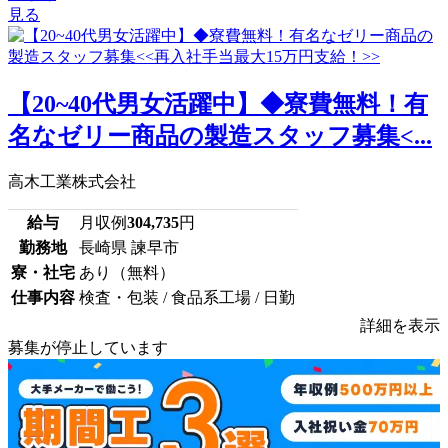
見る
【20~40代男女活躍中】◆寮費無料！有
名なゼリー商品の製造スタッフ募集<...
高木工業株式会社
給与
月収例
304,735
円
勤務地
長崎県 諫早市
寮・社宅
あり（無料）
仕事内容
検査・包装 / 食品系工場 / 日勤
詳細を表示
募集が停止しています