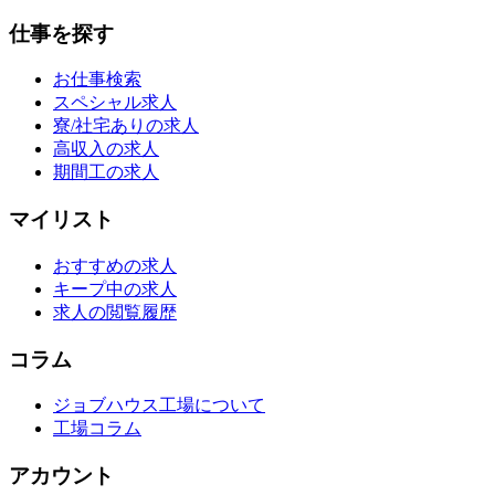
仕事を探す
お仕事検索
スペシャル求人
寮/社宅ありの求人
高収入の求人
期間工の求人
マイリスト
おすすめの求人
キープ中の求人
求人の閲覧履歴
コラム
ジョブハウス工場について
工場コラム
アカウント