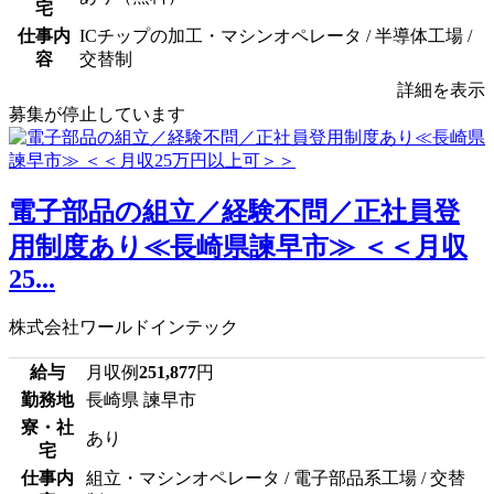
宅
仕事内
ICチップの加工・マシンオペレータ / 半導体工場 /
容
交替制
詳細を表示
募集が停止しています
電子部品の組立／経験不問／正社員登
用制度あり≪長崎県諫早市≫ ＜＜月収
25...
株式会社ワールドインテック
給与
月収例
251,877
円
勤務地
長崎県 諫早市
寮・社
あり
宅
仕事内
組立・マシンオペレータ / 電子部品系工場 / 交替