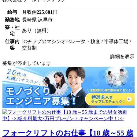
給与
月収例
225,681
円
勤務地
長崎県 諫早市
寮・社
あり（無料）
宅
仕事内
ICチップのマシンオペレータ・検査 / 半導体工場 /
容
交替制
詳細を表示
募集が停止しています
フォークリフトのお仕事【18 歳～55 歳