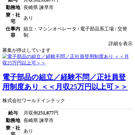
勤務地
長崎県 諫早市
寮・社
あり
宅
仕事内
組立・マシンオペレータ / 電子部品系工場 / 交替
容
制
詳細を表示
募集が停止しています
電子部品の組立／経験不問／正社員登
用制度あり ＜＜月収25万円以上可＞＞
株式会社ワールドインテック
給与
月収例
251,877
円
勤務地
長崎県 諫早市
寮・社
あり
宅