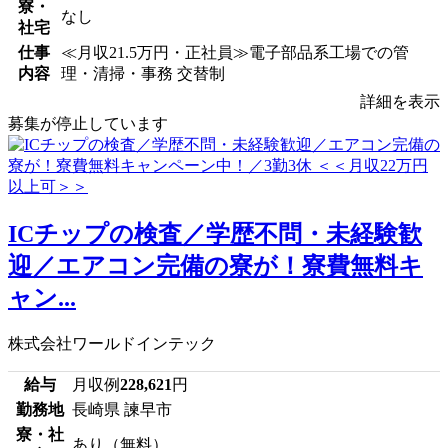
寮・
なし
社宅
仕事
≪月収21.5万円・正社員≫電子部品系工場での管
内容
理・清掃・事務 交替制
詳細を表示
募集が停止しています
ICチップの検査／学歴不問・未経験歓
迎／エアコン完備の寮が！寮費無料キ
ャン...
株式会社ワールドインテック
給与
月収例
228,621
円
勤務地
長崎県 諫早市
寮・社
あり（無料）