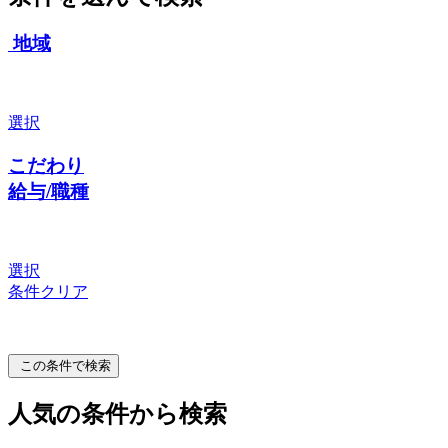
地域
選択
こだわり
給与/職種
選択
条件クリア
この条件で検索
人気の条件から検索