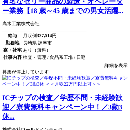
有名なゼリー商品の製造・オペレータ
ー業務【18 歳～45 歳までの男女活躍...
高木工業株式会社
給与
月収例
327,514
円
勤務地
長崎県 諫早市
寮・社宅
あり（無料）
仕事内容
検査・管理 / 食品系工場 / 日勤
詳細を表示
募集が停止しています
ICチップの検査／学歴不問・未経験歓
迎／寮費無料キャンペーン中！／3勤3
休...
株式会社ワールドインテック