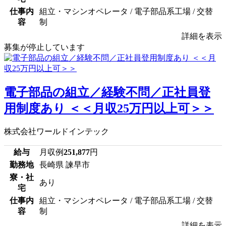
仕事内
組立・マシンオペレータ / 電子部品系工場 / 交替
容
制
詳細を表示
募集が停止しています
電子部品の組立／経験不問／正社員登
用制度あり ＜＜月収25万円以上可＞＞
株式会社ワールドインテック
給与
月収例
251,877
円
勤務地
長崎県 諫早市
寮・社
あり
宅
仕事内
組立・マシンオペレータ / 電子部品系工場 / 交替
容
制
詳細を表示