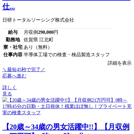
仕...
日研トータルソーシング株式会社
給与
月収例
290,000
円
勤務地
佐賀県 江北町
寮・社宅
あり（無料）
仕事内容
半導体工場での検査・検品製造スタッフ
詳細を表示
＼最短45秒で完了／
応募へ進む
詳しく
見る
【20歳～34歳の男女活躍中!!】【月収例