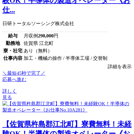
験OK！半導体の製造オペレーター《お
仕...
日研トータルソーシング株式会社
給与
月収例
290,000
円
勤務地
佐賀県 江北町
寮・社宅
あり（無料）
仕事内容
加工・機械の操作 / 半導体工場 / 交替制
詳細を表示
＼最短45秒で完了／
応募へ進む
詳しく
見る
【佐賀県杵島郡江北町】寮費無料！未経
験OK！半導体の製造オペレーター《お