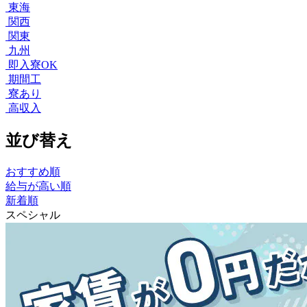
東海
関西
関東
九州
即入寮OK
期間工
寮あり
高収入
並び替え
おすすめ順
給与が高い順
新着順
スペシャル