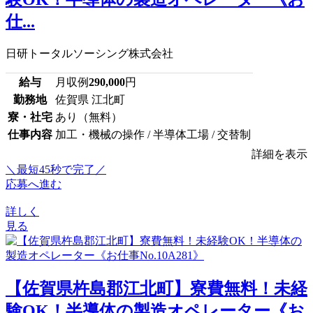
仕...
日研トータルソーシング株式会社
給与
月収例
290,000
円
勤務地
佐賀県 江北町
寮・社宅
あり（無料）
仕事内容
加工・機械の操作 / 半導体工場 / 交替制
詳細を表示
＼最短45秒で完了／
応募へ進む
詳しく
見る
【佐賀県杵島郡江北町】寮費無料！未経
験OK！半導体の製造オペレーター《お