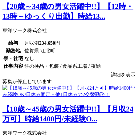
【20歳～34歳の男女活躍中!!】【12時・
13時～ゆっくり出勤】時給13...
東洋ワーク株式会社
給与
月収例
234,650
円
勤務地
佐賀県 江北町
寮・社宅
なし
仕事内容
餅の検品・包装 / 食品系工場 / 夜勤
詳細を表示
募集が停止しています
【18歳～45歳の男女活躍中!!】【月収24
万可】時給1400円/未経験O...
東洋ワーク株式会社