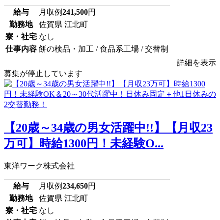
給与
月収例
241,500
円
勤務地
佐賀県 江北町
寮・社宅
なし
仕事内容
餅の検品・加工 / 食品系工場 / 交替制
詳細を表示
募集が停止しています
【20歳～34歳の男女活躍中!!】【月収23
万可】時給1300円！未経験O...
東洋ワーク株式会社
給与
月収例
234,650
円
勤務地
佐賀県 江北町
寮・社宅
なし