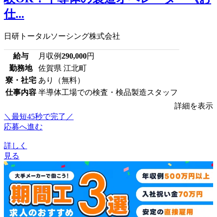
仕...
日研トータルソーシング株式会社
給与
月収例
290,000
円
勤務地
佐賀県 江北町
寮・社宅
あり（無料）
仕事内容
半導体工場での検査・検品製造スタッフ
詳細を表示
＼最短45秒で完了／
応募へ進む
詳しく
見る