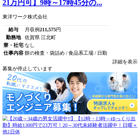
21万円可】9時～17時45分の...
東洋ワーク株式会社
給与
月収例
211,575
円
勤務地
佐賀県 江北町
寮・社宅
なし
仕事内容
餅の検査・袋詰め / 食品系工場 / 日勤
詳細を表示
募集が停止しています