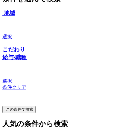
地域
選択
こだわり
給与/職種
選択
条件クリア
この条件で検索
人気の条件から検索