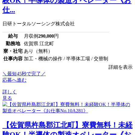
験OK！半導体の製造オペレーター《お
仕...
日研トータルソーシング株式会社
給与
月収例
290,000
円
勤務地
佐賀県 江北町
寮・社宅
あり（無料）
仕事内容
加工・機械の操作 / 半導体工場 / 交替制
詳細を表示
＼最短45秒で完了／
応募へ進む
詳しく
見る
【佐賀県杵島郡江北町】寮費無料！未経
験OK！半導体の製造オペレーター《お