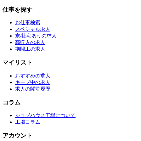
仕事を探す
お仕事検索
スペシャル求人
寮/社宅ありの求人
高収入の求人
期間工の求人
マイリスト
おすすめの求人
キープ中の求人
求人の閲覧履歴
コラム
ジョブハウス工場について
工場コラム
アカウント