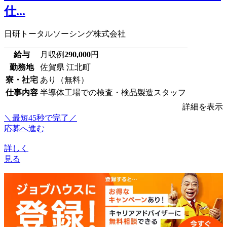
仕...
日研トータルソーシング株式会社
給与
月収例
290,000
円
勤務地
佐賀県 江北町
寮・社宅
あり（無料）
仕事内容
半導体工場での検査・検品製造スタッフ
詳細を表示
＼最短45秒で完了／
応募へ進む
詳しく
見る