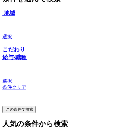
地域
選択
こだわり
給与/職種
選択
条件クリア
この条件で検索
人気の条件から検索