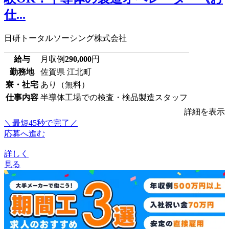
仕...
日研トータルソーシング株式会社
給与
月収例
290,000
円
勤務地
佐賀県 江北町
寮・社宅
あり（無料）
仕事内容
半導体工場での検査・検品製造スタッフ
詳細を表示
＼最短45秒で完了／
応募へ進む
詳しく
見る