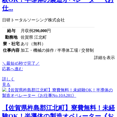
仕...
日研トータルソーシング株式会社
給与
月収例
290,000
円
勤務地
佐賀県 江北町
寮・社宅
あり（無料）
仕事内容
加工・機械の操作 / 半導体工場 / 交替制
詳細を表示
＼最短45秒で完了／
応募へ進む
詳しく
見る
【佐賀県杵島郡江北町】寮費無料！未経
験OK！半導体の製造オペレーター《お