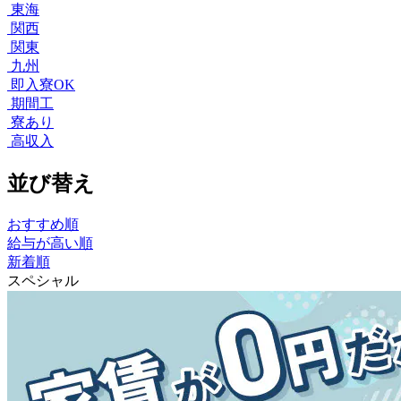
東海
関西
関東
九州
即入寮OK
期間工
寮あり
高収入
並び替え
おすすめ順
給与が高い順
新着順
スペシャル