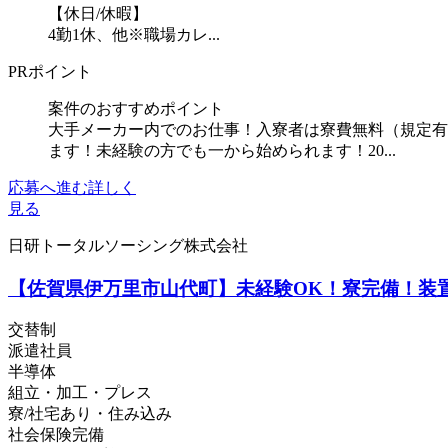
【休日/休暇】
4勤1休、他※職場カレ...
PRポイント
案件のおすすめポイント
大手メーカー内でのお仕事！入寮者は寮費無料（規定有
ます！未経験の方でも一から始められます！20...
応募へ進む
詳しく
見る
日研トータルソーシング株式会社
【佐賀県伊万里市山代町】未経験OK！寮完備！装置の
交替制
派遣社員
半導体
組立・加工・プレス
寮/社宅あり・住み込み
社会保険完備