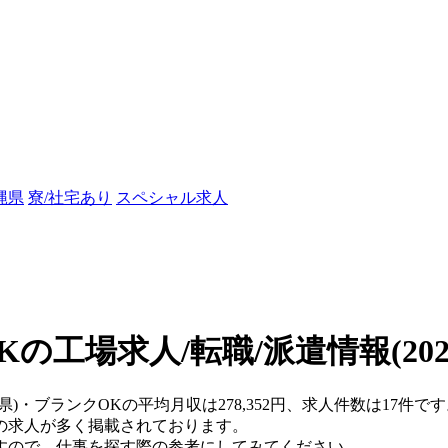
縄県
寮/社宅あり
スペシャル求人
Kの工場求人/転職/派遣情報
(20
県)・ブランクOKの平均月収は278,352円、求人件数は17件で
の求人が多く掲載されております。
すので、仕事を探す際の参考にしてみてください。