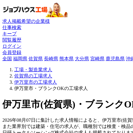
求人掲載希望の企業様
仕事検索
キープ
閲覧履歴
ログイン
会員登録
全国
福岡県
佐賀県
長崎県
熊本県
大分県
宮崎県
鹿児島県
沖
工場・製造業求人
佐賀県の工場求人
伊万里市の工場求人
伊万里市・ブランクOKの工場求人
伊万里市(佐賀県)・ブランクO
2026年08月07日に集計した求人情報によると、伊万里市(佐賀
また業界別では建築・住宅の求人が、職種別では検査・検品
日研トータルソーシング株式会社の求人も掲載されておりま