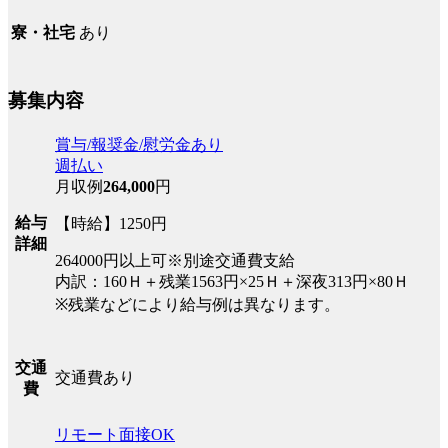
あり
寮・社宅
募集内容
賞与/報奨金/慰労金あり
週払い
月収例
264,000
円
給与
【時給】1250円
詳細
264000円以上可※別途交通費支給
内訳：160Ｈ＋残業1563円×25Ｈ＋深夜313円×80Ｈ
※残業などにより給与例は異なります。
交通
交通費あり
費
リモート面接OK