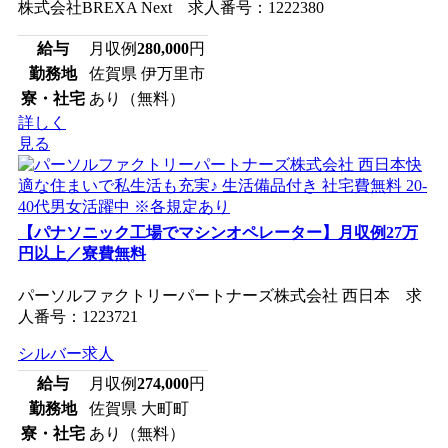
株式会社BREXA Next 求人番号：1222380
給与
月収例
280,000
円
勤務地
佐賀県 伊万里市
寮・社宅
あり（無料）
詳しく
見る
【パナソニック工場でマシンオペレーター】月収例27万
円以上／寮費無料
パーソルファクトリーパートナーズ株式会社 西日本 求
人番号：1223721
シルバー求人
給与
月収例
274,000
円
勤務地
佐賀県 大町町
寮・社宅
あり（無料）