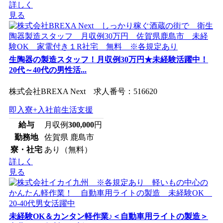
詳しく
見る
生陶器の製造スタッフ！月収例30万円★未経験活躍中！
20代～40代の男性活...
株式会社BREXA Next 求人番号：516620
即入寮+入社前生活支援
給与
月収例
300,000
円
勤務地
佐賀県 鹿島市
寮・社宅
あり（無料）
詳しく
見る
未経験OK＆カンタン軽作業♪＜自動車用ライトの製造＞