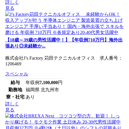
詳しく
見る
【18歳～39歳の男性活躍中！】【年収例710万円】海外出
張あり◎未経験か...
株式会社J’s Factory 苅田テクニカルオフィス 求人番号：
1206469
スペシャル
給与
年収例
7,100,000
円
勤務地
福岡県 北九州市
寮・社宅
あり
詳しく
見る