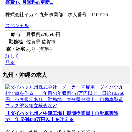
寮費4ヶ月無料or更新...
株式会社イカイ 九州事業部 求人番号：1109126
スペシャル
給与
月収例
270,545
円
勤務地
佐賀県 佐賀市
寮・社宅
あり（無料）
詳しく
見る
九州・沖縄の求人
【ダイハツ九州／中津工場】期間従業員｜自動車製造
で、年収例450万円以上を叶える