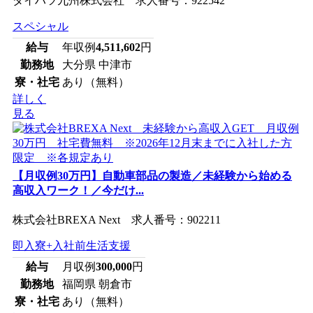
ダイハツ九州株式会社 求人番号：922542
スペシャル
給与
年収例
4,511,602
円
勤務地
大分県 中津市
寮・社宅
あり（無料）
詳しく
見る
【月収例30万円】自動車部品の製造／未経験から始める
高収入ワーク！／今だけ...
株式会社BREXA Next 求人番号：902211
即入寮+入社前生活支援
給与
月収例
300,000
円
勤務地
福岡県 朝倉市
寮・社宅
あり（無料）