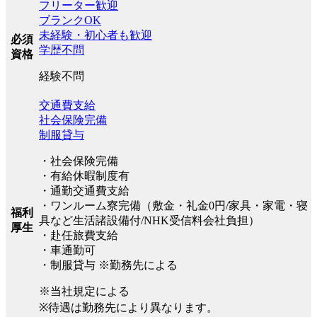
フリーター歓迎
ブランクOK
未経験・初心者も歓迎
必須
学歴不問
資格
経験不問
交通費支給
社会保険完備
制服貸与
・社会保険完備
・有給休暇制度有
・通勤交通費支給
・ワンルーム寮完備（敷金・礼金0円/家具・家電・寝
福利
具など生活諸設備付/NHK受信料会社負担）
厚生
・赴任旅費支給
・車通勤可
・制服貸与 ※勤務先による
※当社規定による
※待遇は勤務先により異なります。