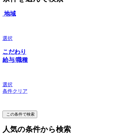
地域
選択
こだわり
給与/職種
選択
条件クリア
この条件で検索
人気の条件から検索