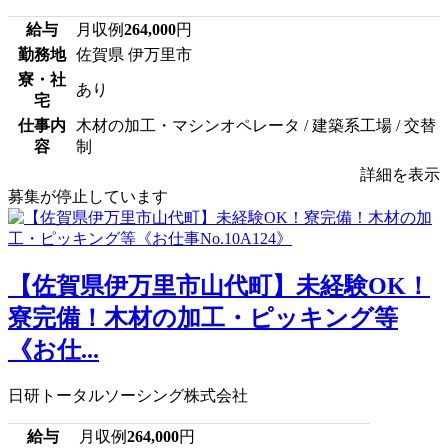
給与
月収例
264,000
円
勤務地
佐賀県 伊万里市
寮・社
あり
宅
仕事内
木材の加工・マシンオペレータ / 建築系工場 / 交替
容
制
詳細を表示
募集が停止しています
【佐賀県伊万里市山代町】未経験OK！
寮完備！木材の加工・ピッキング等
《お仕...
日研トータルソーシング株式会社
給与
月収例
264,000
円