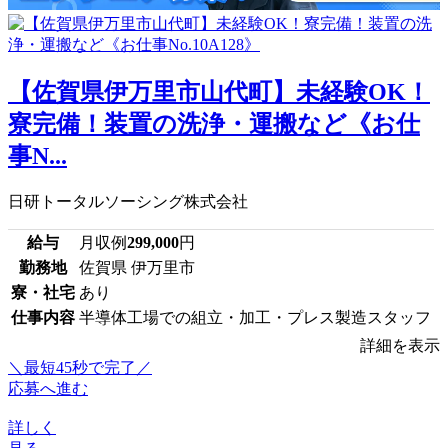
【佐賀県伊万里市山代町】未経験OK！
寮完備！装置の洗浄・運搬など《お仕
事N...
日研トータルソーシング株式会社
給与
月収例
299,000
円
勤務地
佐賀県 伊万里市
寮・社宅
あり
仕事内容
半導体工場での組立・加工・プレス製造スタッフ
詳細を表示
＼最短45秒で完了／
応募へ進む
詳しく