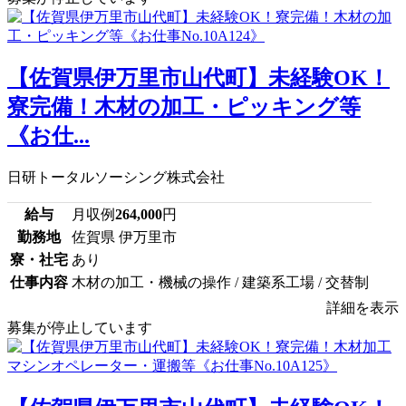
【佐賀県伊万里市山代町】未経験OK！
寮完備！木材の加工・ピッキング等
《お仕...
日研トータルソーシング株式会社
給与
月収例
264,000
円
勤務地
佐賀県 伊万里市
寮・社宅
あり
仕事内容
木材の加工・機械の操作 / 建築系工場 / 交替制
詳細を表示
募集が停止しています