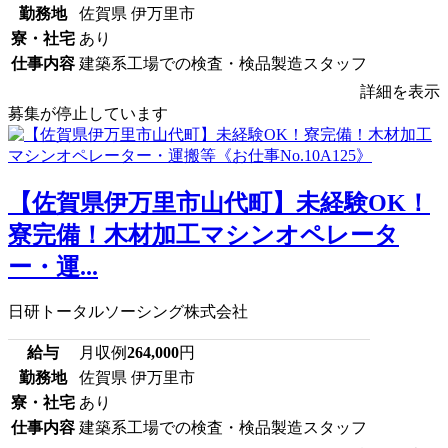
勤務地
佐賀県 伊万里市
寮・社宅
あり
仕事内容
建築系工場での検査・検品製造スタッフ
詳細を表示
募集が停止しています
【佐賀県伊万里市山代町】未経験OK！
寮完備！木材加工マシンオペレータ
ー・運...
日研トータルソーシング株式会社
給与
月収例
264,000
円
勤務地
佐賀県 伊万里市
寮・社宅
あり
仕事内容
建築系工場での検査・検品製造スタッフ