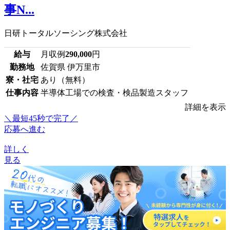
事N...
日研トータルソーシング株式会社
給与
月収例
290,000
円
勤務地
佐賀県 伊万里市
寮・社宅
あり（無料）
仕事内容
半導体工場での検査・検品製造スタッフ
詳細を表示
＼最短45秒で完了／
応募へ進む
詳しく
見る