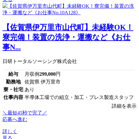
【佐賀県伊万里市山代町】未経験OK！
寮完備！装置の洗浄・運搬など《お仕
事N...
日研トータルソーシング株式会社
給与
月収例
299,000
円
勤務地
佐賀県 伊万里市
寮・社宅
あり
仕事内容
半導体工場での組立・加工・プレス製造スタッフ
詳細を表示
＼最短45秒で完了／
応募へ進む
詳しく
見る