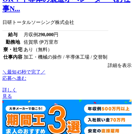
事N...
日研トータルソーシング株式会社
給与
月収例
290,000
円
勤務地
佐賀県 伊万里市
寮・社宅
あり（無料）
仕事内容
加工・機械の操作 / 半導体工場 / 交替制
詳細を表示
＼最短45秒で完了／
応募へ進む
詳しく
見る