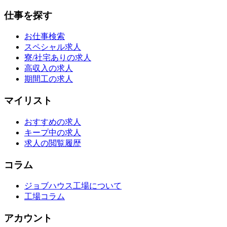
仕事を探す
お仕事検索
スペシャル求人
寮/社宅ありの求人
高収入の求人
期間工の求人
マイリスト
おすすめの求人
キープ中の求人
求人の閲覧履歴
コラム
ジョブハウス工場について
工場コラム
アカウント