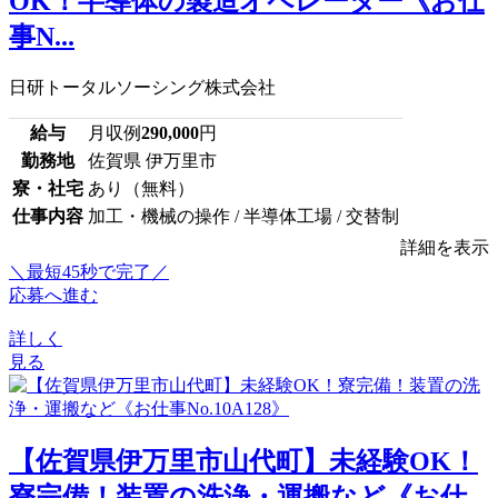
OK！半導体の製造オペレーター《お仕
事N...
日研トータルソーシング株式会社
給与
月収例
290,000
円
勤務地
佐賀県 伊万里市
寮・社宅
あり（無料）
仕事内容
加工・機械の操作 / 半導体工場 / 交替制
詳細を表示
＼最短45秒で完了／
応募へ進む
詳しく
見る
【佐賀県伊万里市山代町】未経験OK！
寮完備！装置の洗浄・運搬など《お仕