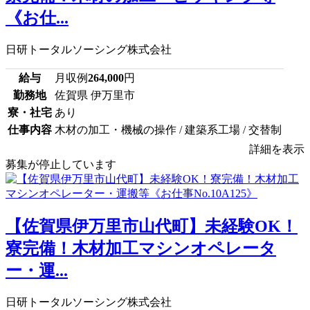
《お仕...
日研トータルソーシング株式会社
給与
月収例
264,000
円
勤務地
佐賀県 伊万里市
寮・社宅
あり
仕事内容
木材の加工・機械の操作 / 建築系工場 / 交替制
詳細を表示
募集が停止しています
【佐賀県伊万里市山代町】未経験OK！
寮完備！木材加工マシンオペレータ
ー・運...
日研トータルソーシング株式会社