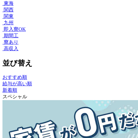
東海
関西
関東
九州
即入寮OK
期間工
寮あり
高収入
並び替え
おすすめ順
給与が高い順
新着順
スペシャル