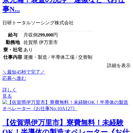
事N...
日研トータルソーシング株式会社
給与
月収例
299,000
円
勤務地
佐賀県 伊万里市
寮・社宅
あり
仕事内容
運搬・製造 / 半導体工場 / 交替制
詳細を表示
＼最短45秒で完了／
応募へ進む
詳しく
見る
【佐賀県伊万里市】寮費無料！未経験
OK！半導体の製造オペレーター《お仕