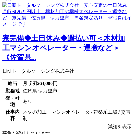
寮完備◆土日休み◆週払い可＜木材加
工マシンオペレーター・運搬など＞
《佐賀県...
日研トータルソーシング株式会社
給与
月収例
264,000
円
勤務地
佐賀県 伊万里市
寮・社
あり
宅
仕事内
木材の加工・マシンオペレータ / 建築系工場 / 交替
容
制
詳細を表示
募集が停止しています