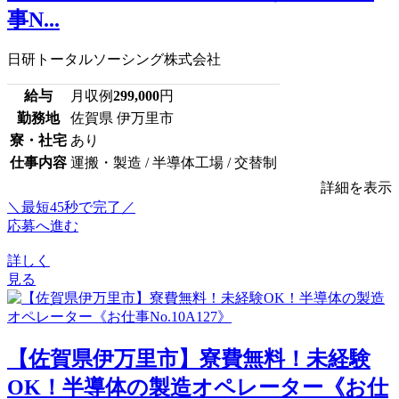
事N...
日研トータルソーシング株式会社
給与
月収例
299,000
円
勤務地
佐賀県 伊万里市
寮・社宅
あり
仕事内容
運搬・製造 / 半導体工場 / 交替制
詳細を表示
＼最短45秒で完了／
応募へ進む
詳しく
見る
【佐賀県伊万里市】寮費無料！未経験
OK！半導体の製造オペレーター《お仕