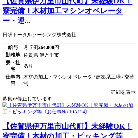
【佐賀県伊万里市山代町】未経験OK！
寮完備！木材加工マシンオペレータ
ー・運...
日研トータルソーシング株式会社
給与
月収例
264,000
円
勤務地
佐賀県 伊万里市
寮・社
あり
宅
仕事内
木材の加工・マシンオペレータ / 建築系工場 / 交替
容
制
詳細を表示
募集が停止しています
【佐賀県伊万里市山代町】未経験OK！
寮完備！木材の加工・ピッキング等