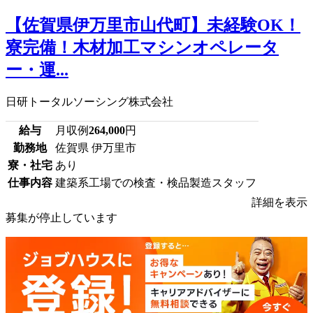
【佐賀県伊万里市山代町】未経験OK！
寮完備！木材加工マシンオペレータ
ー・運...
日研トータルソーシング株式会社
給与
月収例
264,000
円
勤務地
佐賀県 伊万里市
寮・社宅
あり
仕事内容
建築系工場での検査・検品製造スタッフ
詳細を表示
募集が停止しています