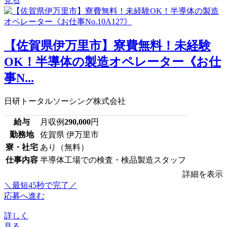
見る
【佐賀県伊万里市】寮費無料！未経験
OK！半導体の製造オペレーター《お仕
事N...
日研トータルソーシング株式会社
給与
月収例
290,000
円
勤務地
佐賀県 伊万里市
寮・社宅
あり（無料）
仕事内容
半導体工場での検査・検品製造スタッフ
詳細を表示
＼最短45秒で完了／
応募へ進む
詳しく
見る