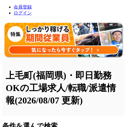
会員登録
ログイン
上毛町(福岡県)・即日勤務
OKの工場求人/転職/派遣情
報
(2026/08/07 更新)
条件を選んで検索