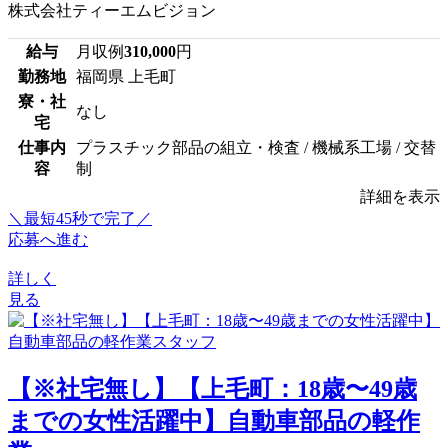
株式会社ティーエムビジョン
給与
月収例
310,000
円
勤務地
福岡県 上毛町
寮・社
なし
宅
仕事内
プラスチック部品の組立・検査 / 機械系工場 / 交替
容
制
詳細を表示
＼最短45秒で完了／
応募へ進む
詳しく
見る
【※社宅無し】【上毛町：18歳〜49歳
までの女性活躍中】自動車部品の軽作