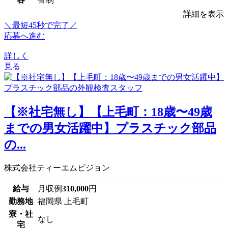
詳細を表示
＼最短45秒で完了／
応募へ進む
詳しく
見る
【※社宅無し】【上毛町：18歳〜49歳
までの男女活躍中】プラスチック部品
の...
株式会社ティーエムビジョン
給与
月収例
310,000
円
勤務地
福岡県 上毛町
寮・社
なし
宅