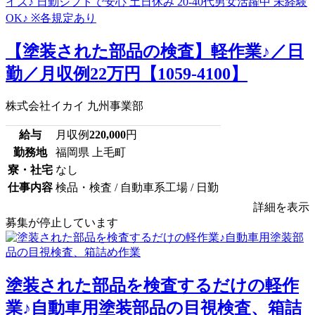
【塗装された部品の検査】軽作業♪／日
勤／月収例22万円【1059-4100】
株式会社イカイ 九州事業部
給与
月収例
220,000
円
勤務地
福岡県 上毛町
寮・社宅
なし
仕事内容
検品・検査 / 自動車系工場 / 日勤
詳細を表示
募集が停止しています
塗装された部品を検査するだけの軽作
業♪自動車用塗装部品の目視検査、箱詰