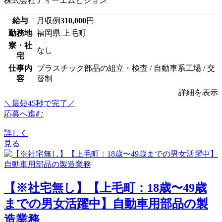
株式会社ティーエムビジョン
給与
月収例
310,000
円
勤務地
福岡県 上毛町
寮・社
なし
宅
仕事内
プラスチック部品の組立・検査 / 自動車系工場 / 交
容
替制
詳細を表示
＼最短45秒で完了／
応募へ進む
詳しく
見る
【※社宅無し】【上毛町：18歳〜49歳
までの男女活躍中】自動車用部品の製
造業務