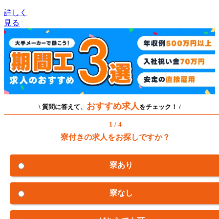
詳しく
見る
おすすめ求人
\ 質問に答えて、
をチェック！ /
1 / 4
寮付きの求人をお探しですか？
寮あり
寮なし