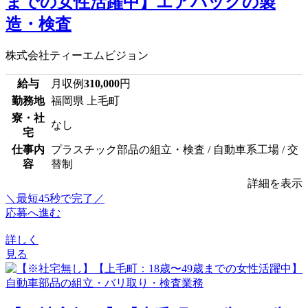
までの女性活躍中】エアバックの製
造・検査
株式会社ティーエムビジョン
給与
月収例
310,000
円
勤務地
福岡県 上毛町
寮・社
なし
宅
仕事内
プラスチック部品の組立・検査 / 自動車系工場 / 交
容
替制
詳細を表示
＼最短45秒で完了／
応募へ進む
詳しく
見る