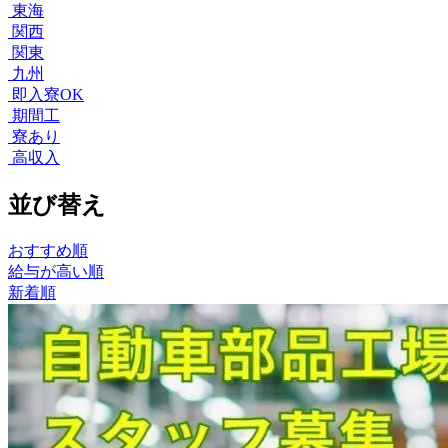
東海
関西
関東
九州
即入寮OK
期間工
寮あり
高収入
並び替え
おすすめ順
給与が高い順
新着順