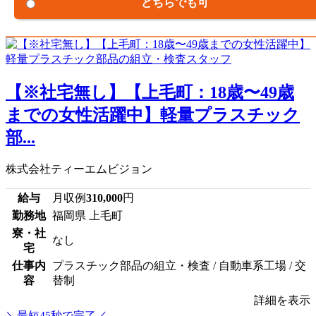
どちらでも可
【※社宅無し】【上毛町：18歳〜49歳
までの女性活躍中】軽量プラスチック
部...
株式会社ティーエムビジョン
給与
月収例
310,000
円
勤務地
福岡県 上毛町
寮・社
なし
宅
仕事内
プラスチック部品の組立・検査 / 自動車系工場 / 交
容
替制
詳細を表示
＼最短45秒で完了／