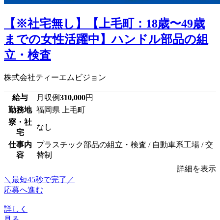
【※社宅無し】【上毛町：18歳〜49歳
までの女性活躍中】ハンドル部品の組
立・検査
株式会社ティーエムビジョン
給与
月収例
310,000
円
勤務地
福岡県 上毛町
寮・社
なし
宅
仕事内
プラスチック部品の組立・検査 / 自動車系工場 / 交
容
替制
詳細を表示
＼最短45秒で完了／
応募へ進む
詳しく
見る