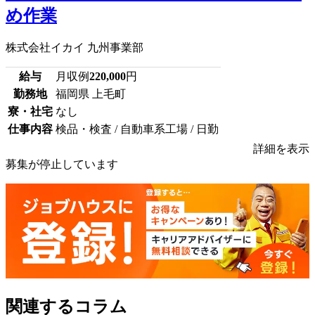
め作業
株式会社イカイ 九州事業部
給与
月収例
220,000
円
勤務地
福岡県 上毛町
寮・社宅
なし
仕事内容
検品・検査 / 自動車系工場 / 日勤
詳細を表示
募集が停止しています
関連するコラム