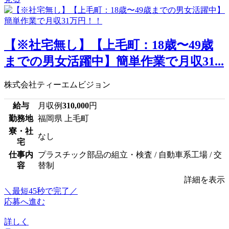
【※社宅無し】【上毛町：18歳〜49歳
までの男女活躍中】簡単作業で月収31...
株式会社ティーエムビジョン
給与
月収例
310,000
円
勤務地
福岡県 上毛町
寮・社
なし
宅
仕事内
プラスチック部品の組立・検査 / 自動車系工場 / 交
容
替制
詳細を表示
＼最短45秒で完了／
応募へ進む
詳しく