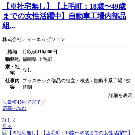
【※社宅無し】【上毛町：18歳〜49歳
までの女性活躍中】自動車工場内部品
組...
株式会社ティーエムビジョン
給与
月収例
310,000
円
勤務地
福岡県 上毛町
寮・社
なし
宅
仕事内
プラスチック部品の組立・検査 / 自動車系工場 / 交
容
替制
詳細を表示
＼最短45秒で完了／
応募へ進む
詳しく
見る