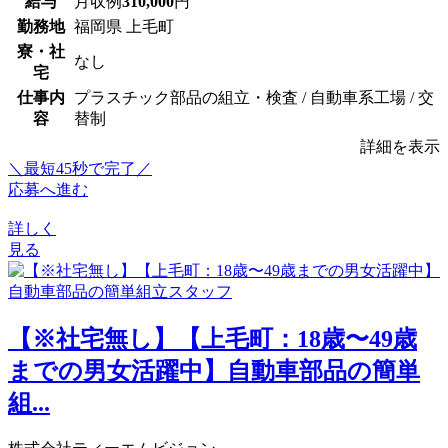
給与
月収例
310,000
円
勤務地
福岡県 上毛町
寮・社
なし
宅
仕事内
プラスチック部品の組立・検査 / 自動車系工場 / 交
容
替制
詳細を表示
＼最短45秒で完了／
応募へ進む
詳しく
見る
【※社宅無し】【上毛町：18歳〜49歳
までの男女活躍中】自動車部品の簡単
組...