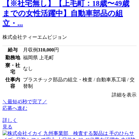
【※社宅無し】【上毛町：18歳〜49歳
までの女性活躍中】自動車部品の組
立・...
株式会社ティーエムビジョン
給与
月収例
310,000
円
勤務地
福岡県 上毛町
寮・社
なし
宅
仕事内
プラスチック部品の組立・検査 / 自動車系工場 / 交
容
替制
詳細を表示
＼最短45秒で完了／
応募へ進む
詳しく
見る