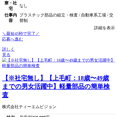
寮・社
なし
宅
仕事内
プラスチック部品の組立・検査 / 自動車系工場 / 交
容
替制
詳細を表示
＼最短45秒で完了／
応募へ進む
詳しく
見る
【※社宅無し】【上毛町：18歳〜49歳
までの男女活躍中】軽量部品の簡単検
査
株式会社ティーエムビジョン