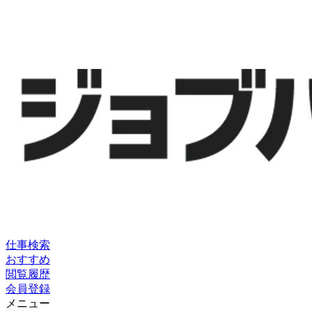
仕事検索
おすすめ
閲覧履歴
会員登録
メニュー