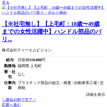
見る
【※社宅無し】【上毛町：18歳〜49歳
までの女性活躍中】ハンドル部品のバ
リ...
株式会社ティーエムビジョン
給与
月収例
310,000
円
勤務地
福岡県 上毛町
寮・社
なし
宅
仕事内
プラスチック部品の組立・検査 / 自動車系工場 / 交
容
替制
詳細を表示
＼最短45秒で完了／
応募へ進む