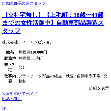
【※社宅無し】【上毛町：18歳〜49歳
までの女性活躍中】自動車部品製造ス
タッフ
株式会社ティーエムビジョン
給与
月収例
310,000
円
勤務地
福岡県 上毛町
寮・社
なし
宅
仕事内
プラスチック部品の組立・検査 / 自動車系工場 / 交
容
替制
詳細を表示
＼最短45秒で完了／
応募へ進む
詳しく