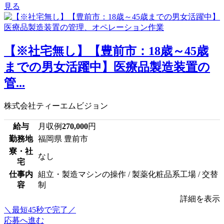
見る
【※社宅無し】【豊前市：18歳～45歳
までの男女活躍中】医療品製造装置の
管...
株式会社ティーエムビジョン
給与
月収例
270,000
円
勤務地
福岡県 豊前市
寮・社
なし
宅
仕事内
組立・製造マシンの操作 / 製薬化粧品系工場 / 交替
容
制
詳細を表示
＼最短45秒で完了／
応募へ進む