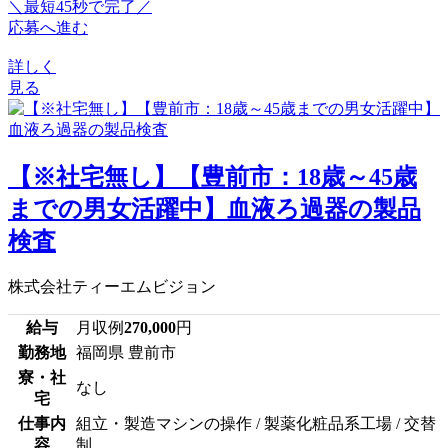
＼最短45秒で完了／
応募へ進む
詳しく
見る
【※社宅無し】【豊前市：18歳～45歳
までの男女活躍中】血液ろ過器の製品
検査
株式会社ティーエムビジョン
給与
月収例
270,000
円
勤務地
福岡県 豊前市
寮・社
なし
宅
仕事内
組立・製造マシンの操作 / 製薬化粧品系工場 / 交替
容
制