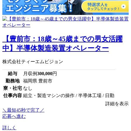
【豊前市：18歳～45歳までの男女活躍
中】半導体製造装置オペレーター
株式会社ティーエムビジョン
給与
月収例
300,000
円
勤務地
福岡県 豊前市
寮・社宅
なし
仕事内容
組立・製造マシンの操作 / 半導体工場 / 日勤
詳細を表示
＼最短45秒で完了／
応募へ進む
詳しく