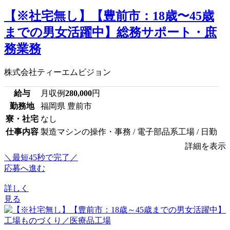
【※社宅無し】【豊前市：18歳〜45歳
までの男女活躍中】総務サポート・庶
務業務
株式会社ティーエムビジョン
給与
月収例
280,000
円
勤務地
福岡県 豊前市
寮・社宅
なし
仕事内容
製造マシンの操作・事務 / 電子部品系工場 / 日勤
詳細を表示
＼最短45秒で完了／
応募へ進む
詳しく
見る