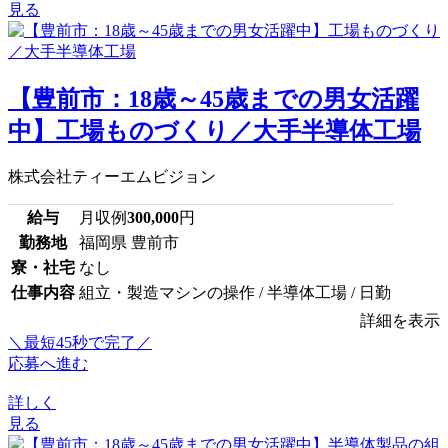
見る
【豊前市：18歳～45歳までの男女活躍
中】工場ものづくり／大手半導体工場
株式会社ティーエムビジョン
給与
月収例
300,000
円
勤務地
福岡県 豊前市
寮・社宅
なし
仕事内容
組立・製造マシンの操作 / 半導体工場 / 日勤
詳細を表示
＼最短45秒で完了／
応募へ進む
詳しく
見る