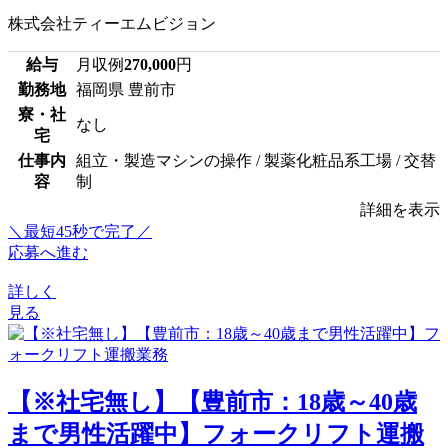
株式会社ティーエムビジョン
給与
月収例
270,000
円
勤務地
福岡県 豊前市
寮・社
なし
宅
仕事内
組立・製造マシンの操作 / 製薬化粧品系工場 / 交替
容
制
詳細を表示
＼最短45秒で完了／
応募へ進む
詳しく
見る
【※社宅無し】【豊前市：18歳～40歳
まで男性活躍中】フォークリフト運搬