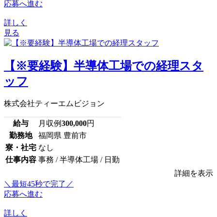
応募へ進む
詳しく
見る
【※要経験】半導体工場での経理スタ
ッフ
株式会社ティーエムビジョン
給与
月収例
300,000
円
勤務地
福岡県 豊前市
寮・社宅
なし
仕事内容
事務 / 半導体工場 / 日勤
詳細を表示
＼最短45秒で完了／
応募へ進む
詳しく