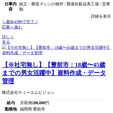
仕事内
組立・製造マシンの操作 / 製薬化粧品系工場 / 交替
容
制
詳細を表示
＼最短45秒で完了／
応募へ進む
詳しく
見る
【※社宅無し】【豊前市：18歳〜45歳
までの男女活躍中】資料作成・データ
管理
株式会社ティーエムビジョン
給与
月収例
280,000
円
勤務地
福岡県 豊前市