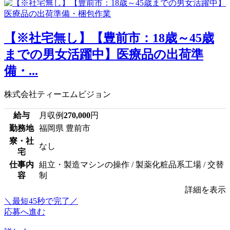
【※社宅無し】【豊前市：18歳～45歳
までの男女活躍中】医療品の出荷準
備・...
株式会社ティーエムビジョン
給与
月収例
270,000
円
勤務地
福岡県 豊前市
寮・社
なし
宅
仕事内
組立・製造マシンの操作 / 製薬化粧品系工場 / 交替
容
制
詳細を表示
＼最短45秒で完了／
応募へ進む