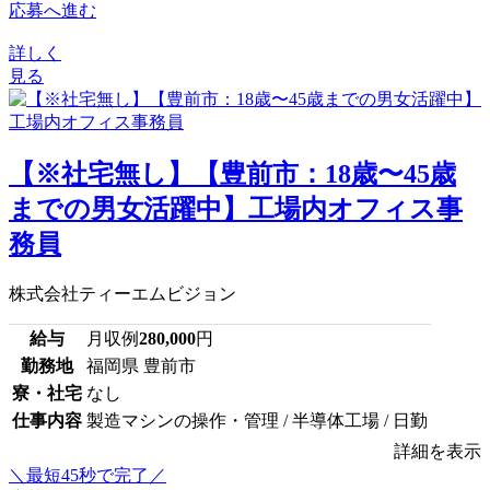
応募へ進む
詳しく
見る
【※社宅無し】【豊前市：18歳〜45歳
までの男女活躍中】工場内オフィス事
務員
株式会社ティーエムビジョン
給与
月収例
280,000
円
勤務地
福岡県 豊前市
寮・社宅
なし
仕事内容
製造マシンの操作・管理 / 半導体工場 / 日勤
詳細を表示
＼最短45秒で完了／