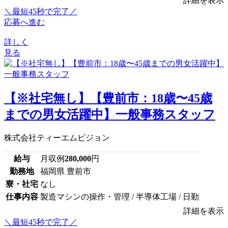
詳細を表示
＼最短45秒で完了／
応募へ進む
詳しく
見る
【※社宅無し】【豊前市：18歳〜45歳
までの男女活躍中】一般事務スタッフ
株式会社ティーエムビジョン
給与
月収例
280,000
円
勤務地
福岡県 豊前市
寮・社宅
なし
仕事内容
製造マシンの操作・管理 / 半導体工場 / 日勤
詳細を表示
＼最短45秒で完了／