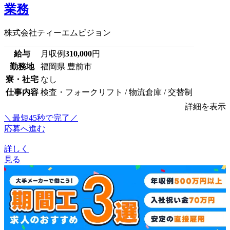
業務
株式会社ティーエムビジョン
給与
月収例
310,000
円
勤務地
福岡県 豊前市
寮・社宅
なし
仕事内容
検査・フォークリフト / 物流倉庫 / 交替制
詳細を表示
＼最短45秒で完了／
応募へ進む
詳しく
見る