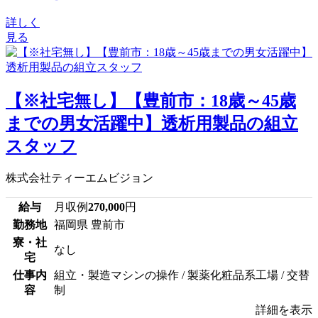
詳しく
見る
【※社宅無し】【豊前市：18歳～45歳
までの男女活躍中】透析用製品の組立
スタッフ
株式会社ティーエムビジョン
給与
月収例
270,000
円
勤務地
福岡県 豊前市
寮・社
なし
宅
仕事内
組立・製造マシンの操作 / 製薬化粧品系工場 / 交替
容
制
詳細を表示