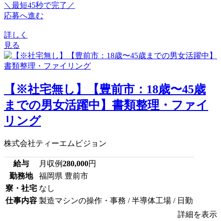
＼最短45秒で完了／
応募へ進む
詳しく
見る
【※社宅無し】【豊前市：18歳〜45歳
までの男女活躍中】書類整理・ファイ
リング
株式会社ティーエムビジョン
給与
月収例
280,000
円
勤務地
福岡県 豊前市
寮・社宅
なし
仕事内容
製造マシンの操作・事務 / 半導体工場 / 日勤
詳細を表示