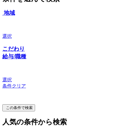
地域
選択
こだわり
給与/職種
選択
条件クリア
この条件で検索
人気の条件から検索