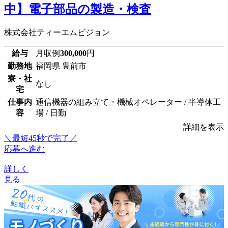
中】電子部品の製造・検査
株式会社ティーエムビジョン
給与
月収例
300,000
円
勤務地
福岡県 豊前市
寮・社
なし
宅
仕事内
通信機器の組み立て・機械オペレーター / 半導体工
容
場 / 日勤
詳細を表示
＼最短45秒で完了／
応募へ進む
詳しく
見る