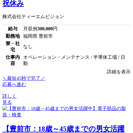
祝休み
株式会社ティーエムビジョン
給与
月収例
300,000
円
勤務地
福岡県 豊前市
寮・社
なし
宅
仕事内
オペレーション・メンテナンス / 半導体工場 / 日
容
勤
詳細を表示
＼最短45秒で完了／
応募へ進む
詳しく
見る
【豊前市：18歳～45歳までの男女活躍