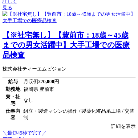
詳しく
見る
【※社宅無し】【豊前市：18歳～45歳
までの男女活躍中】大手工場での医療
品検査
株式会社ティーエムビジョン
給与
月収例
270,000
円
勤務地
福岡県 豊前市
寮・社
なし
宅
仕事内
組立・製造マシンの操作 / 製薬化粧品系工場 / 交替
容
制
詳細を表示
＼最短45秒で完了／