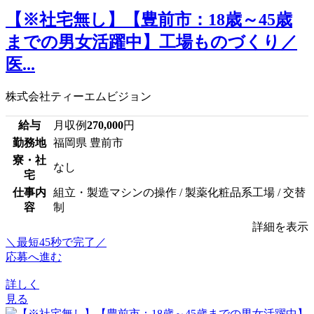
【※社宅無し】【豊前市：18歳～45歳
までの男女活躍中】工場ものづくり／
医...
株式会社ティーエムビジョン
給与
月収例
270,000
円
勤務地
福岡県 豊前市
寮・社
なし
宅
仕事内
組立・製造マシンの操作 / 製薬化粧品系工場 / 交替
容
制
詳細を表示
＼最短45秒で完了／
応募へ進む
詳しく
見る