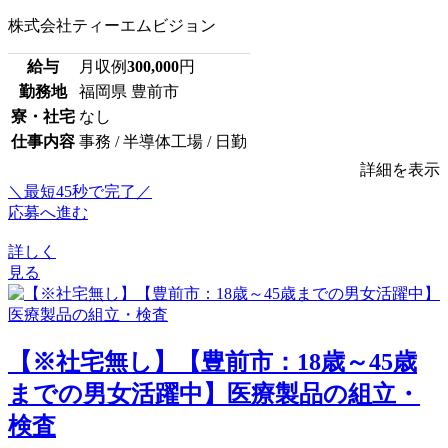
株式会社ティーエムビジョン
給与
月収例
300,000
円
勤務地
福岡県 豊前市
寮・社宅
なし
仕事内容
事務 / 半導体工場 / 日勤
詳細を表示
＼最短45秒で完了／
応募へ進む
詳しく
見る
【※社宅無し】【豊前市：18歳～45歳
までの男女活躍中】医療製品の組立・
検査