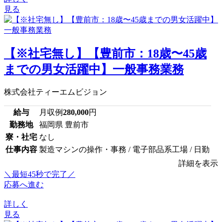
見る
【※社宅無し】【豊前市：18歳〜45歳
までの男女活躍中】一般事務業務
株式会社ティーエムビジョン
給与
月収例
280,000
円
勤務地
福岡県 豊前市
寮・社宅
なし
仕事内容
製造マシンの操作・事務 / 電子部品系工場 / 日勤
詳細を表示
＼最短45秒で完了／
応募へ進む
詳しく
見る