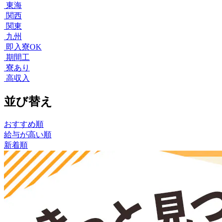
東海
関西
関東
九州
即入寮OK
期間工
寮あり
高収入
並び替え
おすすめ順
給与が高い順
新着順