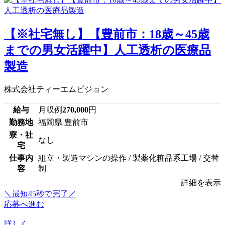
【※社宅無し】【豊前市：18歳～45歳
までの男女活躍中】人工透析の医療品
製造
株式会社ティーエムビジョン
給与
月収例
270,000
円
勤務地
福岡県 豊前市
寮・社
なし
宅
仕事内
組立・製造マシンの操作 / 製薬化粧品系工場 / 交替
容
制
詳細を表示
＼最短45秒で完了／
応募へ進む
詳しく