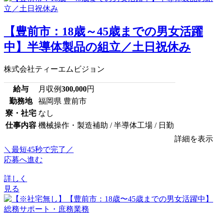
【豊前市：18歳～45歳までの男女活躍
中】半導体製品の組立／土日祝休み
株式会社ティーエムビジョン
給与
月収例
300,000
円
勤務地
福岡県 豊前市
寮・社宅
なし
仕事内容
機械操作・製造補助 / 半導体工場 / 日勤
詳細を表示
＼最短45秒で完了／
応募へ進む
詳しく
見る