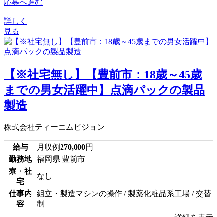
応募へ進む
詳しく
見る
【※社宅無し】【豊前市：18歳～45歳
までの男女活躍中】点滴パックの製品
製造
株式会社ティーエムビジョン
給与
月収例
270,000
円
勤務地
福岡県 豊前市
寮・社
なし
宅
仕事内
組立・製造マシンの操作 / 製薬化粧品系工場 / 交替
容
制