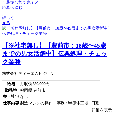
＼最短45秒で完了／
応募へ進む
詳しく
見る
【※社宅無し】【豊前市：18歳〜45歳
までの男女活躍中】伝票処理・チェッ
ク業務
株式会社ティーエムビジョン
給与
月収例
280,000
円
勤務地
福岡県 豊前市
寮・社宅
なし
仕事内容
製造マシンの操作・事務 / 半導体工場 / 日勤
詳細を表示