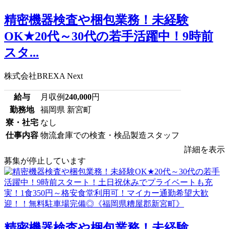
精密機器検査や梱包業務！未経験
OK★20代～30代の若手活躍中！9時前
スタ...
株式会社BREXA Next
給与
月収例
240,000
円
勤務地
福岡県 新宮町
寮・社宅
なし
仕事内容
物流倉庫での検査・検品製造スタッフ
詳細を表示
募集が停止しています
精密機器検査や梱包業務！未経験