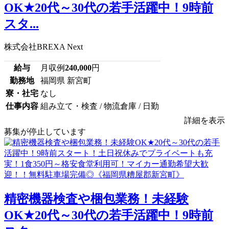
OK★20代～30代の若手活躍中！9時前
スタ...
株式会社BREXA Next
給与
月収例
240,000
円
勤務地
福岡県 新宮町
寮・社宅
なし
仕事内容
組み立て・検査 / 物流倉庫 / 日勤
詳細を表示
募集が停止しています
精密機器検査や梱包業務！未経験
OK★20代～30代の若手活躍中！9時前