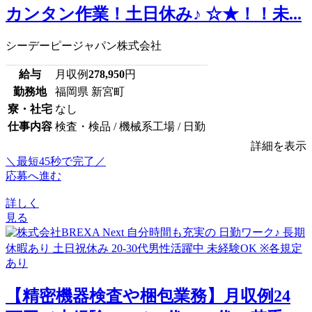
カンタン作業！土日休み♪ ☆★！！未...
シーデーピージャパン株式会社
給与
月収例
278,950
円
勤務地
福岡県 新宮町
寮・社宅
なし
仕事内容
検査・検品 / 機械系工場 / 日勤
詳細を表示
＼最短45秒で完了／
応募へ進む
詳しく
見る
【精密機器検査や梱包業務】月収例24