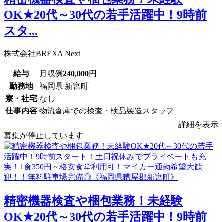
OK★20代～30代の若手活躍中！9時前
スタ...
株式会社BREXA Next
給与
月収例
240,000
円
勤務地
福岡県 新宮町
寮・社宅
なし
仕事内容
物流倉庫での検査・検品製造スタッフ
詳細を表示
募集が停止しています
精密機器検査や梱包業務！未経験
OK★20代～30代の若手活躍中！9時前