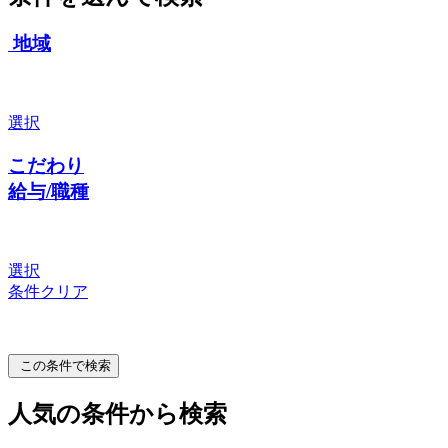
地域
選択
こだわり
給与/職種
選択
条件クリア
この条件で検索
人気の条件から検索