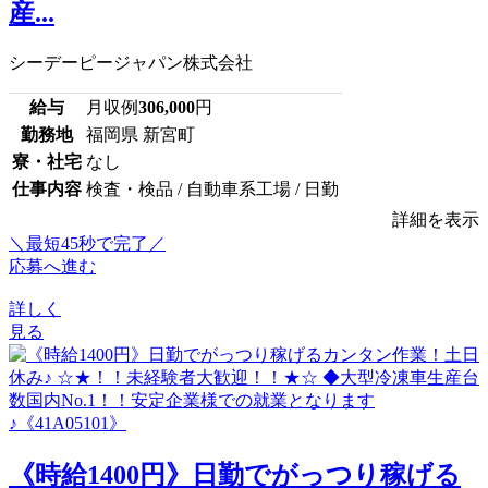
産...
シーデーピージャパン株式会社
給与
月収例
306,000
円
勤務地
福岡県 新宮町
寮・社宅
なし
仕事内容
検査・検品 / 自動車系工場 / 日勤
詳細を表示
＼最短45秒で完了／
応募へ進む
詳しく
見る
《時給1400円》日勤でがっつり稼げる