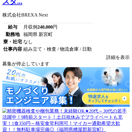
スタ...
株式会社BREXA Next
給与
月収例
240,000
円
勤務地
福岡県 新宮町
寮・社宅
なし
仕事内容
組み立て・検査 / 物流倉庫 / 日勤
詳細を表示
募集が停止しています