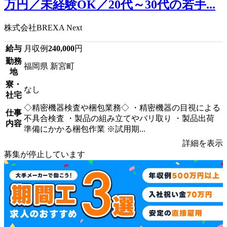
万円／未経験OK／20代～30代の若手...
株式会社BREXA Next
給与
月収例
240,000
円
勤務
福岡県 新宮町
地
寮・
なし
社宅
◇精密機器検査や梱包業務◇ ・精密機器の目視による
仕事
不具合検査 ・製品の組み立てやバリ取り ・製品出荷
内容
準備にかかる梱包作業 ※試用期...
詳細を表示
募集が停止しています