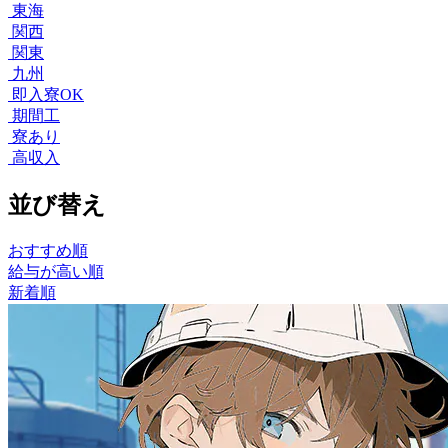
東海
関西
関東
九州
即入寮OK
期間工
寮あり
高収入
並び替え
おすすめ順
給与が高い順
新着順