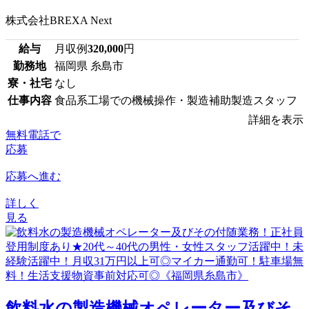
株式会社BREXA Next
給与
月収例
320,000
円
勤務地
福岡県 糸島市
寮・社宅
なし
仕事内容
食品系工場での機械操作・製造補助製造スタッフ
詳細を表示
無料電話で
応募
応募へ進む
詳しく
見る
飲料水の製造機械オペレーター及びそ