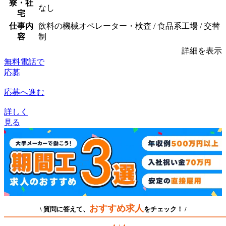
寮・社
なし
宅
仕事内
飲料の機械オペレーター・検査 / 食品系工場 / 交替
容
制
詳細を表示
無料電話で
応募
応募へ進む
詳しく
見る
おすすめ求人
\ 質問に答えて、
をチェック！ /