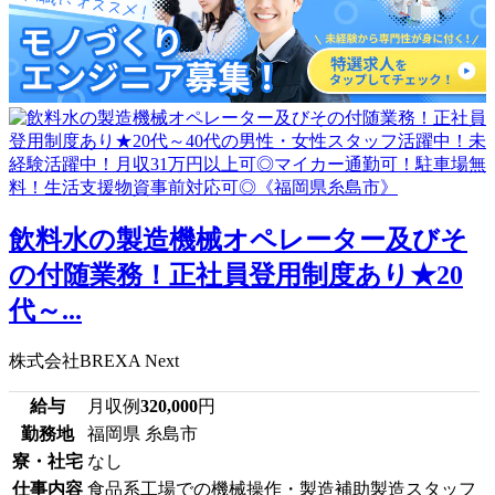
飲料水の製造機械オペレーター及びそ
の付随業務！正社員登用制度あり★20
代～...
株式会社BREXA Next
給与
月収例
320,000
円
勤務地
福岡県 糸島市
寮・社宅
なし
仕事内容
食品系工場での機械操作・製造補助製造スタッフ