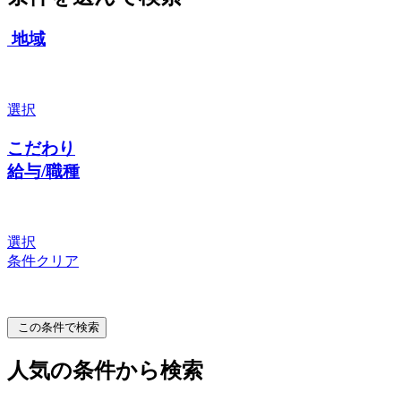
地域
選択
こだわり
給与/職種
選択
条件クリア
この条件で検索
人気の条件から検索