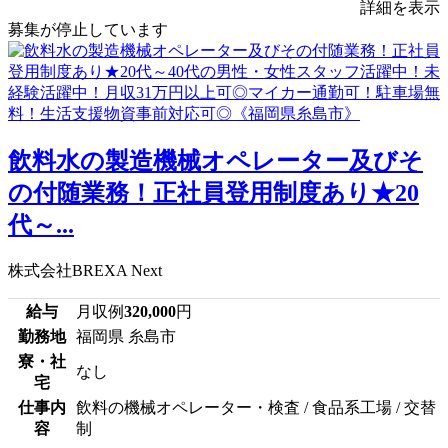
詳細を表示
募集が停止しています
飲料水の製造機械オペレーター及びそ
の付随業務！正社員登用制度あり★20
代～...
株式会社BREXA Next
給与
月収例
320,000
円
勤務地
福岡県 糸島市
寮・社
なし
宅
仕事内
飲料の機械オペレーター・検査 / 食品系工場 / 交替
容
制