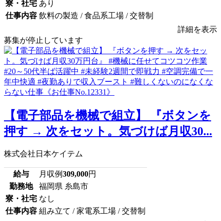
寮・社宅
あり
仕事内容
飲料の製造 / 食品系工場 / 交替制
詳細を表示
募集が停止しています
【電子部品を機械で組立】 『ボタンを
押す → 次をセット。気づけば月収30...
株式会社日本ケイテム
給与
月収例
309,000
円
勤務地
福岡県 糸島市
寮・社宅
なし
仕事内容
組み立て / 家電系工場 / 交替制