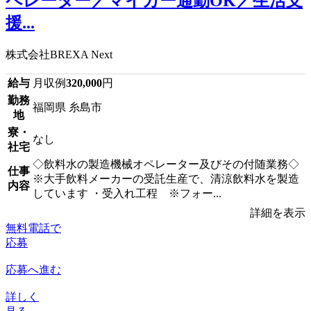
ペレーター／マイカー通勤OK／生活支
援...
株式会社BREXA Next
給与
月収例
320,000
円
勤務
福岡県 糸島市
地
寮・
なし
社宅
◇飲料水の製造機械オペレーター及びその付随業務◇
仕事
※大手飲料メーカーの受託生産で、清涼飲料水を製造
内容
しています ・受入れ工程 ※フォー...
詳細を表示
無料電話で
応募
応募へ進む
詳しく