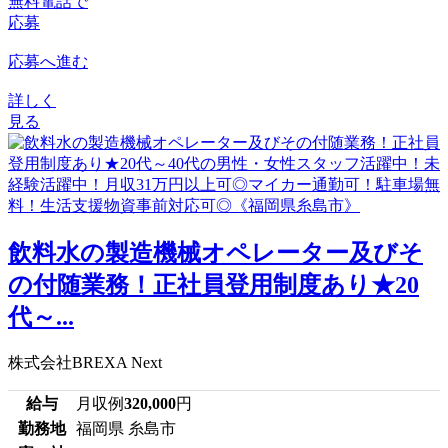
無料電話で
応募
応募へ進む
詳しく
見る
飲料水の製造機械オペレーター及びそ
の付随業務！正社員登用制度あり★20
代～...
株式会社BREXA Next
給与
月収例
320,000
円
勤務地
福岡県 糸島市