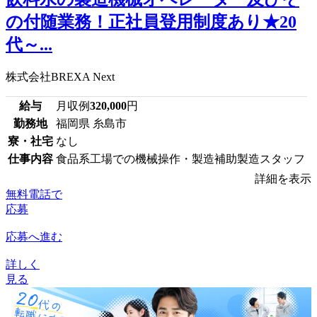
の付随業務！正社員登用制度あり★20
代～...
株式会社BREXA Next
給与
月収例
320,000
円
勤務地
福岡県 糸島市
寮・社宅
なし
仕事内容
食品系工場での機械操作・製造補助製造スタッフ
詳細を表示
無料電話で
応募
応募へ進む
詳しく
見る