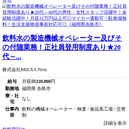
見る
飲料水の製造機械オペレーター及びそ
の付随業務！正社員登用制度あり★20
代～...
株式会社BREXA Next
給与
月収例
320,000
円
勤務地
福岡県 糸島市
寮・社
なし
宅
仕事内
飲料の機械オペレーター・検査 / 食品系工場 / 交替
容
制
詳細を表示