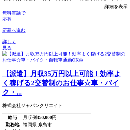
詳細を表示
無料電話で
応募
応募へ進む
詳しく
見る
【派遣】月収35万円以上可能！効率よ
く稼げる2交替制のお仕事☆車・バイ
ク・...
株式会社ジャパンクリエイト
給与
月収例
350,000
円
勤務地
福岡県 糸島市