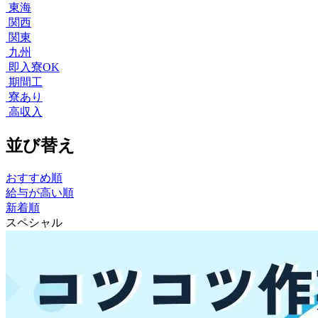
東海
関西
関東
九州
即入寮OK
期間工
寮あり
高収入
並び替え
おすすめ順
給与が高い順
新着順
スペシャル