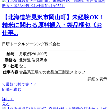
【北海道岩見沢市岡山町】未経験OK！
精米に関わる原料搬入・製品梱包《お
仕事...
日研トータルソーシング株式会社
給与
月収例
291,000
円
勤務地
北海道 岩見沢市
寮・社宅
なし
仕事内容
食品系工場での食品加工製造スタッフ
詳細を表示
＼最短45秒で完了／
応募へ進む
詳しく
見る