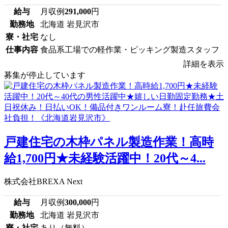
給与
月収例
291,000
円
勤務地
北海道 岩見沢市
寮・社宅
なし
仕事内容
食品系工場での軽作業・ピッキング製造スタッフ
詳細を表示
募集が停止しています
戸建住宅の木枠パネル製造作業！高時
給1,700円★未経験活躍中！20代～4...
株式会社BREXA Next
給与
月収例
300,000
円
勤務地
北海道 岩見沢市
寮・社宅
あり（無料）