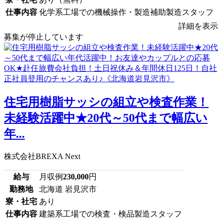
仕事内容
化学系工場での機械操作・製造補助製造スタッフ
詳細を表示
募集が停止しています
住宅用樹脂サッシの組立や検査作業！
未経験活躍中★20代～50代まで幅広い
年...
株式会社BREXA Next
給与
月収例
230,000
円
勤務地
北海道 岩見沢市
寮・社宅
あり
仕事内容
建築系工場での検査・検品製造スタッフ