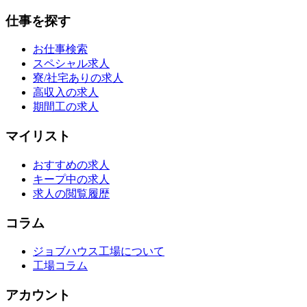
仕事を探す
お仕事検索
スペシャル求人
寮/社宅ありの求人
高収入の求人
期間工の求人
マイリスト
おすすめの求人
キープ中の求人
求人の閲覧履歴
コラム
ジョブハウス工場について
工場コラム
アカウント