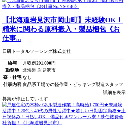
【北海道岩見沢市岡山町】未経験OK！
精米に関わる原料搬入・製品梱包《お
仕事...
日研トータルソーシング株式会社
給与
月収例
291,000
円
勤務地
北海道 岩見沢市
寮・社宅
なし
仕事内容
食品系工場での軽作業・ピッキング製造スタッフ
詳細を表示
募集が停止しています