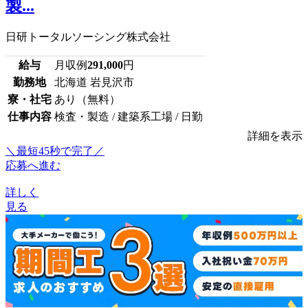
製...
日研トータルソーシング株式会社
給与
月収例
291,000
円
勤務地
北海道 岩見沢市
寮・社宅
あり（無料）
仕事内容
検査・製造 / 建築系工場 / 日勤
詳細を表示
＼最短45秒で完了／
応募へ進む
詳しく
見る