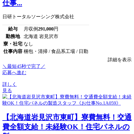
仕事...
日研トータルソーシング株式会社
給与
月収例
291,000
円
勤務地
北海道 岩見沢市
寮・社宅
なし
仕事内容
梱包・清掃 / 食品系工場 / 日勤
詳細を表示
＼最短45秒で完了／
応募へ進む
詳しく
見る
【北海道岩見沢市東町】寮費無料！交通
費全額支給！未経験OK！住宅パネルの