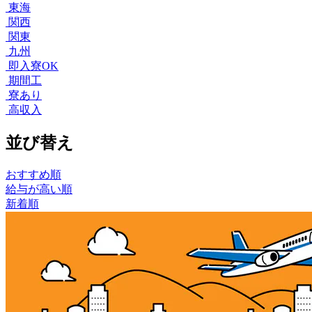
東海
関西
関東
九州
即入寮OK
期間工
寮あり
高収入
並び替え
おすすめ順
給与が高い順
新着順