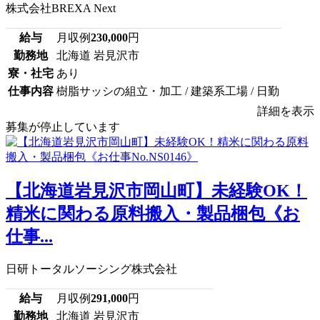
株式会社BREXA Next
給与
月収例
230,000
円
勤務地
北海道 岩見沢市
寮・社宅
あり
仕事内容
樹脂サッシの組立・加工 / 建築系工場 / 日勤
詳細を表示
募集が停止しています
【北海道岩見沢市岡山町】未経験OK！
精米に関わる原料搬入・製品梱包《お
仕事...
日研トータルソーシング株式会社
給与
月収例
291,000
円
勤務地
北海道 岩見沢市