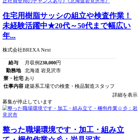
住宅用樹脂サッシの組立や検査作業！
未経験活躍中★20代～50代まで幅広い
年...
株式会社BREXA Next
給与
月収例
230,000
円
勤務地
北海道 岩見沢市
寮・社宅
あり
仕事内容
建築系工場での検査・検品製造スタッフ
詳細を表示
募集が停止しています
整った職場環境です・加工・組み立
て・梱包作業☆彡：岩見沢市