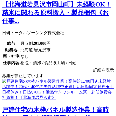
【北海道岩見沢市岡山町】未経験OK！
精米に関わる原料搬入・製品梱包《お
仕事...
日研トータルソーシング株式会社
給与
月収例
291,000
円
勤務地
北海道 岩見沢市
寮・社宅
なし
仕事内容
梱包・清掃 / 食品系工場 / 日勤
詳細を表示
募集が停止しています
戸建住宅の木枠パネル製造作業！高時