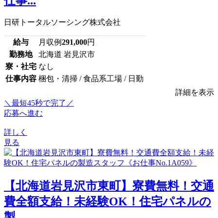
仕事...
日研トータルソーシング株式会社
給与
月収例
291,000
円
勤務地
北海道 岩見沢市
寮・社宅
なし
仕事内容
梱包・清掃 / 食品系工場 / 日勤
詳細を表示
＼最短45秒で完了／
応募へ進む
詳しく
見る
【北海道岩見沢市東町】寮費無料！交通
費全額支給！未経験OK！住宅パネルの
製...