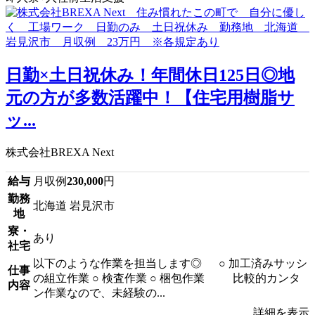
日勤×土日祝休み！年間休日125日◎地
元の方が多数活躍中！【住宅用樹脂サ
ッ...
株式会社BREXA Next
給与
月収例
230,000
円
勤務
北海道 岩見沢市
地
寮・
あり
社宅
以下のような作業を担当します◎ ○ 加工済みサッシ
仕事
の組立作業 ○ 検査作業 ○ 梱包作業 比較的カンタ
内容
ン作業なので、未経験の...
詳細を表示