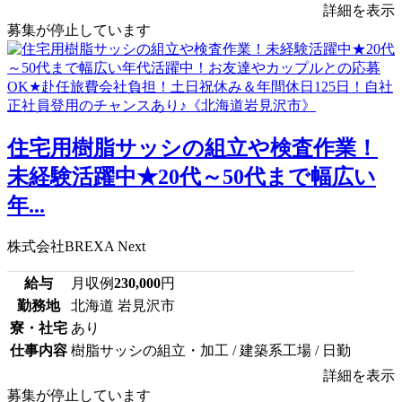
詳細を表示
募集が停止しています
住宅用樹脂サッシの組立や検査作業！
未経験活躍中★20代～50代まで幅広い
年...
株式会社BREXA Next
給与
月収例
230,000
円
勤務地
北海道 岩見沢市
寮・社宅
あり
仕事内容
樹脂サッシの組立・加工 / 建築系工場 / 日勤
詳細を表示
募集が停止しています