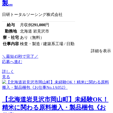
製...
日研トータルソーシング株式会社
給与
月収例
291,000
円
勤務地
北海道 岩見沢市
寮・社宅
あり（無料）
仕事内容
検査・製造 / 建築系工場 / 日勤
詳細を表示
＼最短45秒で完了／
応募へ進む
詳しく
見る
【北海道岩見沢市岡山町】未経験OK！
精米に関わる原料搬入・製品梱包《お