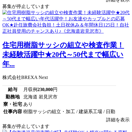
募集が停止しています
住宅用樹脂サッシの組立や検査作業！
未経験活躍中★20代～50代まで幅広い
年...
株式会社BREXA Next
給与
月収例
230,000
円
勤務地
北海道 岩見沢市
寮・社宅
あり
仕事内容
樹脂サッシの組立・加工 / 建築系工場 / 日勤
詳細を表示
募集が停止しています