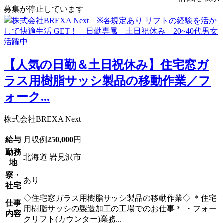
募集が停止しています
【人気の日勤＆土日祝休み】住宅窓ガ
ラス用樹脂サッシ製品の移動作業／フ
ォーク...
株式会社BREXA Next
給与
月収例
250,000
円
勤務
北海道 岩見沢市
地
寮・
あり
社宅
◇住宅窓ガラス用樹脂サッシ製品の移動作業◇ ＊住宅
仕事
用樹脂サッシの製造加工の工場でのお仕事＊ ・フォー
内容
クリフト(カウンター)業務...