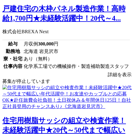
戸建住宅の木枠パネル製造作業！高時
給1,700円★未経験活躍中！20代～4...
株式会社BREXA Next
給与
月収例
300,000
円
勤務地
北海道 岩見沢市
寮・社宅
あり（無料）
仕事内容
化学系工場での機械操作・製造補助製造スタッフ
詳細を表示
募集が停止しています
住宅用樹脂サッシの組立や検査作業！
未経験活躍中★20代～50代まで幅広い