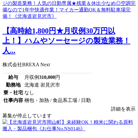
【高時給1,800円★月収例30万円以
上！】ハムやソーセージの製造業務！
人...
株式会社BREXA Next
給与
月収例
310,000
円
勤務地
北海道 岩見沢市
寮・社宅
なし
仕事内容
梱包・加熱 / 食品系工場 / 日勤
詳細を表示
募集が停止しています