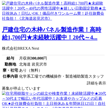
戸建住宅の木枠パネル製造作業！高時
給1,700円★未経験活躍中！20代～4...
株式会社BREXA Next
給与
月収例
300,000
円
勤務地
北海道 岩見沢市
寮・社宅
あり（無料）
仕事内容
化学系工場での機械操作・製造補助製造スタッフ
詳細を表示
募集が停止しています