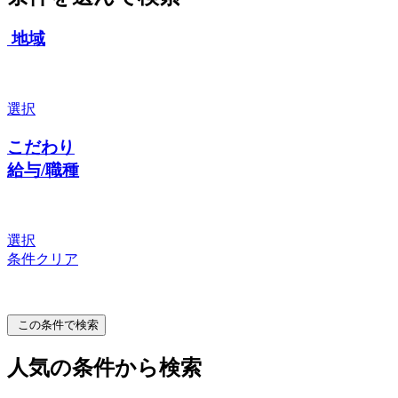
地域
選択
こだわり
給与/職種
選択
条件クリア
この条件で検索
人気の条件から検索