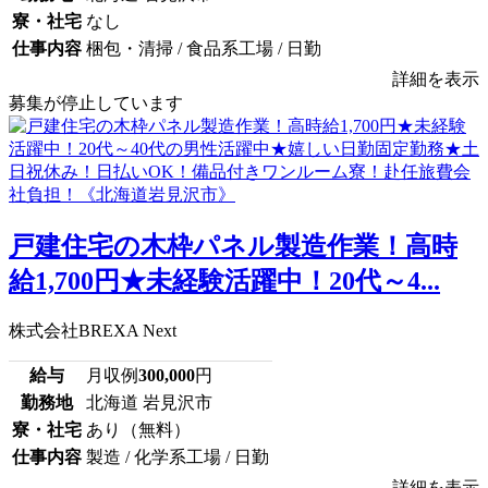
寮・社宅
なし
仕事内容
梱包・清掃 / 食品系工場 / 日勤
詳細を表示
募集が停止しています
戸建住宅の木枠パネル製造作業！高時
給1,700円★未経験活躍中！20代～4...
株式会社BREXA Next
給与
月収例
300,000
円
勤務地
北海道 岩見沢市
寮・社宅
あり（無料）
仕事内容
製造 / 化学系工場 / 日勤
詳細を表示