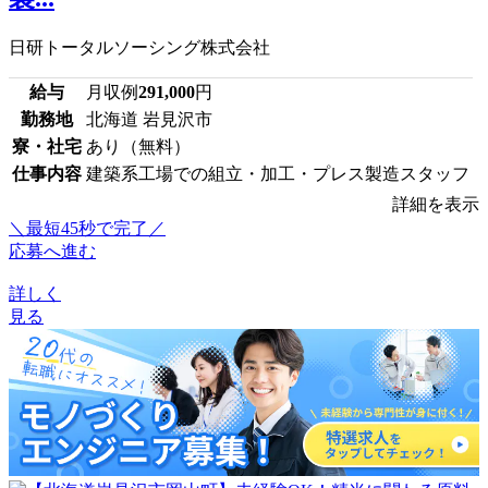
日研トータルソーシング株式会社
給与
月収例
291,000
円
勤務地
北海道 岩見沢市
寮・社宅
あり（無料）
仕事内容
建築系工場での組立・加工・プレス製造スタッフ
詳細を表示
＼最短45秒で完了／
応募へ進む
詳しく
見る