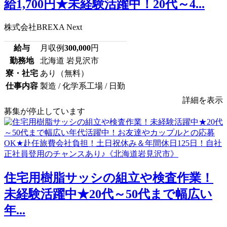
給1,700円★未経験活躍中！20代～4...
株式会社BREXA Next
給与
月収例
300,000
円
勤務地
北海道 岩見沢市
寮・社宅
あり（無料）
仕事内容
製造 / 化学系工場 / 日勤
詳細を表示
募集が停止しています
住宅用樹脂サッシの組立や検査作業！
未経験活躍中★20代～50代まで幅広い
年...