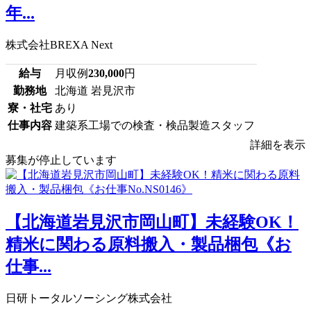
年...
株式会社BREXA Next
給与
月収例
230,000
円
勤務地
北海道 岩見沢市
寮・社宅
あり
仕事内容
建築系工場での検査・検品製造スタッフ
詳細を表示
募集が停止しています
【北海道岩見沢市岡山町】未経験OK！
精米に関わる原料搬入・製品梱包《お
仕事...
日研トータルソーシング株式会社