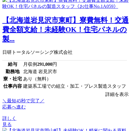
【北海道岩見沢市東町】寮費無料！交通
費全額支給！未経験OK！住宅パネルの
製...
日研トータルソーシング株式会社
給与
月収例
291,000
円
勤務地
北海道 岩見沢市
寮・社宅
あり（無料）
仕事内容
建築系工場での組立・加工・プレス製造スタッフ
詳細を表示
＼最短45秒で完了／
応募へ進む
詳しく
見る