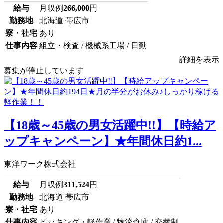
給与
月収例
266,000
円
勤務地
北海道 帯広市
寮・社宅
あり
仕事内容
組立・検査 / 機械系工場 / 日勤
詳細を表示
募集が停止しています
【18歳～45歳の男女活躍中!!】【時給ア
ップキャンペーン】★年間休日約1...
東洋ワーク株式会社
給与
月収例
311,524
円
勤務地
北海道 帯広市
寮・社宅
あり
仕事内容
ピッキング・軽作業 / 物流倉庫 / 交替制