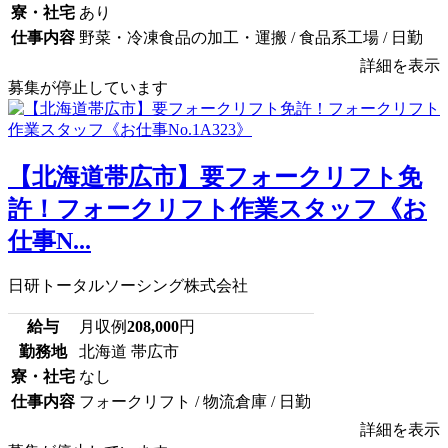
寮・社宅
あり
仕事内容
野菜・冷凍食品の加工・運搬 / 食品系工場 / 日勤
詳細を表示
募集が停止しています
【北海道帯広市】要フォークリフト免
許！フォークリフト作業スタッフ《お
仕事N...
日研トータルソーシング株式会社
給与
月収例
208,000
円
勤務地
北海道 帯広市
寮・社宅
なし
仕事内容
フォークリフト / 物流倉庫 / 日勤
詳細を表示