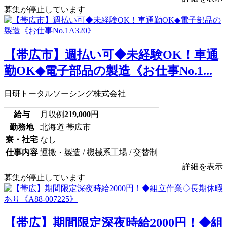
募集が停止しています
【帯広市】週払い可◆未経験OK！車通
勤OK◆電子部品の製造《お仕事No.1...
日研トータルソーシング株式会社
給与
月収例
219,000
円
勤務地
北海道 帯広市
寮・社宅
なし
仕事内容
運搬・製造 / 機械系工場 / 交替制
詳細を表示
募集が停止しています
【帯広】期間限定深夜時給2000円！◆組