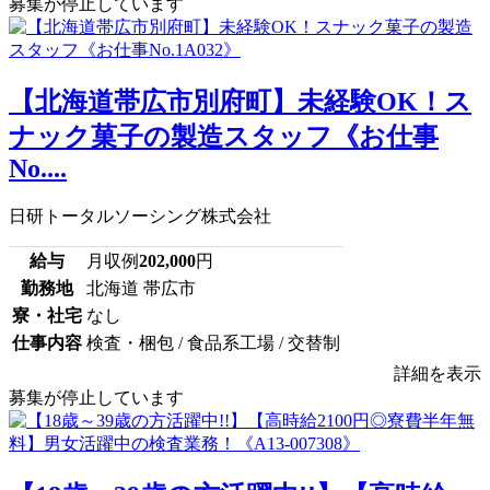
募集が停止しています
【北海道帯広市別府町】未経験OK！ス
ナック菓子の製造スタッフ《お仕事
No....
日研トータルソーシング株式会社
給与
月収例
202,000
円
勤務地
北海道 帯広市
寮・社宅
なし
仕事内容
検査・梱包 / 食品系工場 / 交替制
詳細を表示
募集が停止しています