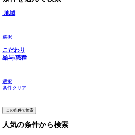
地域
選択
こだわり
給与/職種
選択
条件クリア
この条件で検索
人気の条件から検索