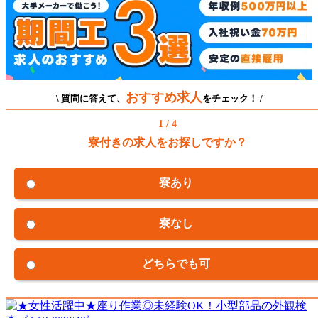
おすすめ求人
\ 質問に答えて、
をチェック！ /
1 / 4
寮付きの求人をお探しですか？
寮あり
寮なし
どちらでも可