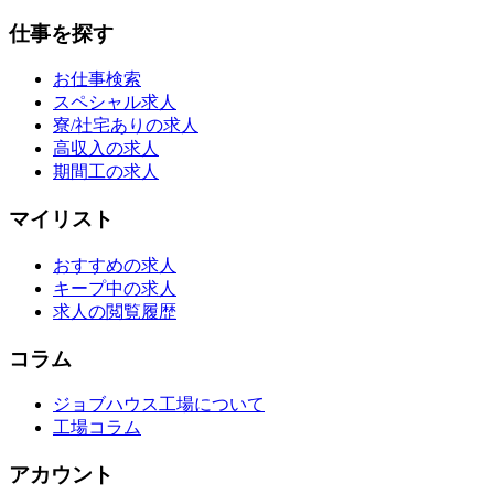
仕事を探す
お仕事検索
スペシャル求人
寮/社宅ありの求人
高収入の求人
期間工の求人
マイリスト
おすすめの求人
キープ中の求人
求人の閲覧履歴
コラム
ジョブハウス工場について
工場コラム
アカウント