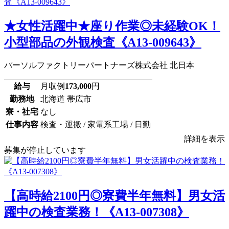
★女性活躍中★座り作業◎未経験OK！
小型部品の外観検査《A13-009643》
パーソルファクトリーパートナーズ株式会社 北日本
給与
月収例
173,000
円
勤務地
北海道 帯広市
寮・社宅
なし
仕事内容
検査・運搬 / 家電系工場 / 日勤
詳細を表示
募集が停止しています
【高時給2100円◎寮費半年無料】男女活
躍中の検査業務！《A13-007308》