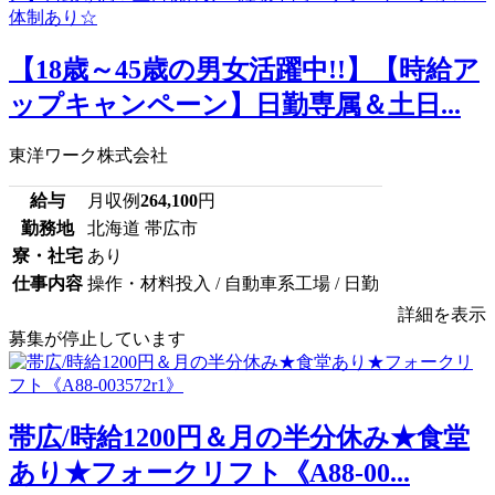
【18歳～45歳の男女活躍中!!】【時給ア
ップキャンペーン】日勤専属＆土日...
東洋ワーク株式会社
給与
月収例
264,100
円
勤務地
北海道 帯広市
寮・社宅
あり
仕事内容
操作・材料投入 / 自動車系工場 / 日勤
詳細を表示
募集が停止しています
帯広/時給1200円＆月の半分休み★食堂
あり★フォークリフト《A88-00...