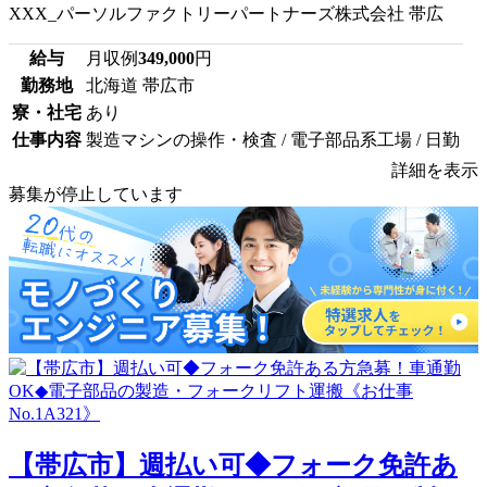
XXX_パーソルファクトリーパートナーズ株式会社 帯広
給与
月収例
349,000
円
勤務地
北海道 帯広市
寮・社宅
あり
仕事内容
製造マシンの操作・検査 / 電子部品系工場 / 日勤
詳細を表示
募集が停止しています
【帯広市】週払い可◆フォーク免許あ