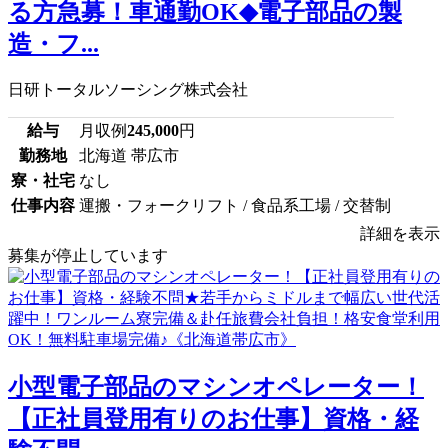
る方急募！車通勤OK◆電子部品の製
造・フ...
日研トータルソーシング株式会社
給与
月収例
245,000
円
勤務地
北海道 帯広市
寮・社宅
なし
仕事内容
運搬・フォークリフト / 食品系工場 / 交替制
詳細を表示
募集が停止しています
小型電子部品のマシンオペレーター！
【正社員登用有りのお仕事】資格・経