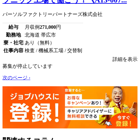
パーソルファクトリーパートナーズ株式会社
給与
月収例
271,000
円
勤務地
北海道 帯広市
寮・社宅
あり（無料）
仕事内容
検査 / 機械系工場 / 交替制
詳細を表示
募集が停止しています
次のページ ›