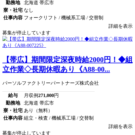
勤務地
北海道 帯広市
寮・社宅
なし
仕事内容
フォークリフト / 機械系工場 / 交替制
詳細を表示
募集が停止しています
【帯広】期間限定深夜時給2000円！◆組
立作業◇長期休暇あり《A88-00...
パーソルファクトリーパートナーズ株式会社
給与
月収例
271,000
円
勤務地
北海道 帯広市
寮・社宅
あり（無料）
仕事内容
組立・検査 / 機械系工場 / 交替制
詳細を表示
募集が停止しています