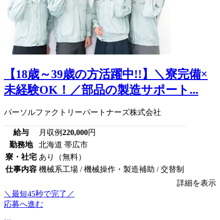
【18歳～39歳の方活躍中!!】＼寮完備×
未経験OK！／部品の製造サポート...
パーソルファクトリーパートナーズ株式会社
給与
月収例
220,000
円
勤務地
北海道 帯広市
寮・社宅
あり（無料）
仕事内容
機械系工場 / 機械操作・製造補助 / 交替制
詳細を表示
＼最短45秒で完了／
応募へ進む