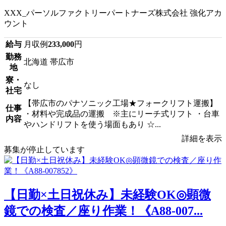
XXX_パーソルファクトリーパートナーズ株式会社 強化アカ
ウント
給与
月収例
233,000
円
勤務
北海道 帯広市
地
寮・
なし
社宅
【帯広市のパナソニック工場★フォークリフト運搬】
仕事
・材料や完成品の運搬 ※主にリーチ式リフト ・台車
内容
やハンドリフトを使う場面もあり ☆...
詳細を表示
募集が停止しています
【日勤×土日祝休み】未経験OK◎顕微
鏡での検査／座り作業！《A88-007...