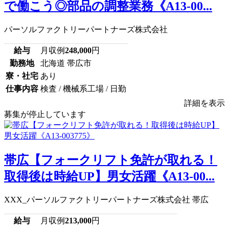
で働こう◎部品の調整業務《A13-00...
パーソルファクトリーパートナーズ株式会社
給与
月収例
248,000
円
勤務地
北海道 帯広市
寮・社宅
あり
仕事内容
検査 / 機械系工場 / 日勤
詳細を表示
募集が停止しています
帯広【フォークリフト免許が取れる！
取得後は時給UP】男女活躍《A13-00...
XXX_パーソルファクトリーパートナーズ株式会社 帯広
給与
月収例
213,000
円