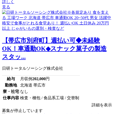
詳しく
見る
【帯広市別府町】週払い可◆未経験
OK！車通勤OK◆スナック菓子の製造
スタッ...
日研トータルソーシング株式会社
給与
月収例
202,000
円
勤務地
北海道 帯広市
寮・社宅
なし
仕事内容
検査・梱包 / 食品系工場 / 交替制
詳細を表示
募集が停止しています