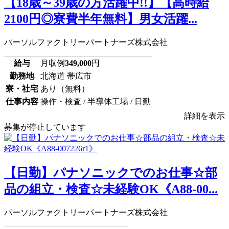
【18歳～39歳の方活躍中!!】【高時給
2100円◎寮費半年無料】男女活躍...
パーソルファクトリーパートナーズ株式会社
給与
月収例
349,000
円
勤務地
北海道 帯広市
寮・社宅
あり（無料）
仕事内容
操作・検査 / 半導体工場 / 日勤
詳細を表示
募集が停止しています
【日勤】パナソニックでのお仕事☆部
品の組立・検査☆未経験OK《A88-00...
パーソルファクトリーパートナーズ株式会社