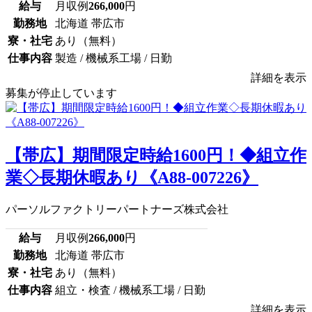
給与
月収例
266,000
円
勤務地
北海道 帯広市
寮・社宅
あり（無料）
仕事内容
製造 / 機械系工場 / 日勤
詳細を表示
募集が停止しています
【帯広】期間限定時給1600円！◆組立作
業◇長期休暇あり《A88-007226》
パーソルファクトリーパートナーズ株式会社
給与
月収例
266,000
円
勤務地
北海道 帯広市
寮・社宅
あり（無料）
仕事内容
組立・検査 / 機械系工場 / 日勤
詳細を表示