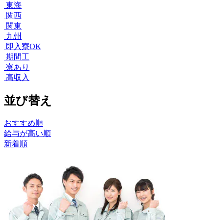
東海
関西
関東
九州
即入寮OK
期間工
寮あり
高収入
並び替え
おすすめ順
給与が高い順
新着順