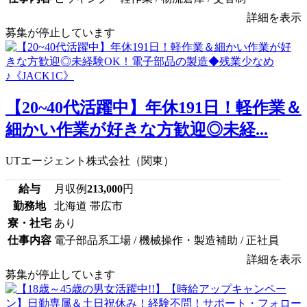
詳細を表示
募集が停止しています
【20~40代活躍中】年休191日！軽作業＆
細かい作業が好きな方歓迎◎未経...
UTエージェント株式会社（関東）
給与
月収例
213,000
円
勤務地
北海道 帯広市
寮・社宅
あり
仕事内容
電子部品系工場 / 機械操作・製造補助 / 正社員
詳細を表示
募集が停止しています