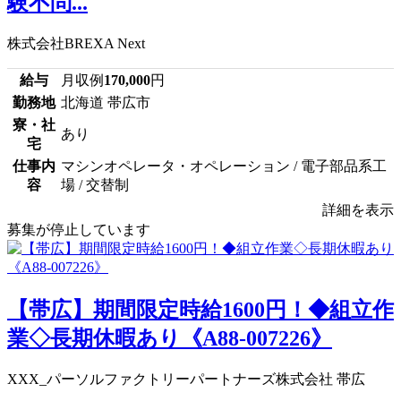
験不問...
株式会社BREXA Next
給与
月収例
170,000
円
勤務地
北海道 帯広市
寮・社
あり
宅
仕事内
マシンオペレータ・オペレーション / 電子部品系工
容
場 / 交替制
詳細を表示
募集が停止しています
【帯広】期間限定時給1600円！◆組立作
業◇長期休暇あり《A88-007226》
XXX_パーソルファクトリーパートナーズ株式会社 帯広