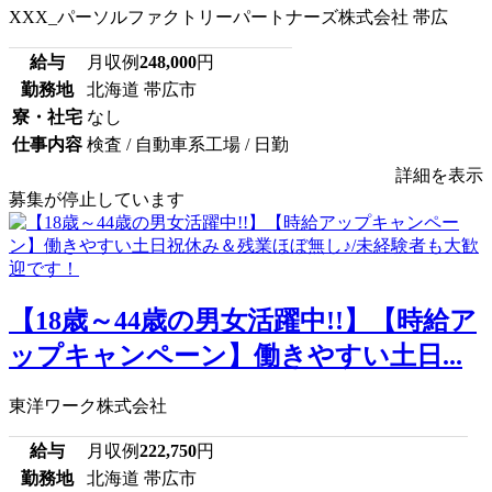
XXX_パーソルファクトリーパートナーズ株式会社 帯広
給与
月収例
248,000
円
勤務地
北海道 帯広市
寮・社宅
なし
仕事内容
検査 / 自動車系工場 / 日勤
詳細を表示
募集が停止しています
【18歳～44歳の男女活躍中!!】【時給ア
ップキャンペーン】働きやすい土日...
東洋ワーク株式会社
給与
月収例
222,750
円
勤務地
北海道 帯広市