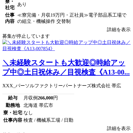
寮・
あり
社宅
仕事
≪寮完備・月収19万円・正社員≫電子部品系工場で
内容
の組立・機械操作 交替制
詳細を表示
募集が停止しています
＼未経験スタートも大歓迎◎時給アッ
プ中◎土日祝休み／目視検査《A13-00...
XXX_パーソルファクトリーパートナーズ株式会社 帯広
給与
月収例
266,000
円
勤務地
北海道 帯広市
寮・社宅
なし
仕事内容
検査 / 機械系工場 / 日勤
詳細を表示