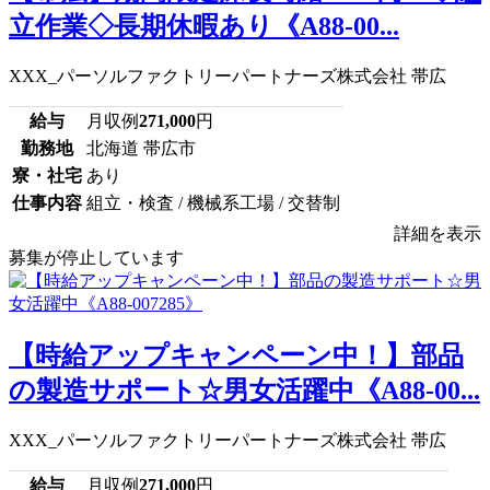
立作業◇長期休暇あり《A88-00...
XXX_パーソルファクトリーパートナーズ株式会社 帯広
給与
月収例
271,000
円
勤務地
北海道 帯広市
寮・社宅
あり
仕事内容
組立・検査 / 機械系工場 / 交替制
詳細を表示
募集が停止しています
【時給アップキャンペーン中！】部品
の製造サポート☆男女活躍中《A88-00...
XXX_パーソルファクトリーパートナーズ株式会社 帯広
給与
月収例
271,000
円