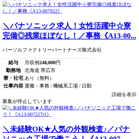
＼パナソニック求人！女性活躍中☆寮
完備◎残業ほぼなし！／事務《A13-00...
パーソルファクトリーパートナーズ株式会社
給与
月収例
248,000
円
勤務地
北海道 帯広市
寮・社宅
あり（無料）
仕事内容
運搬・事務 / 機械系工場 / 日勤
詳細を表示
募集が停止しています
＼未経験OK★人気の外観検査♪／パナ
ソニック工場で働こう！《A13-007...