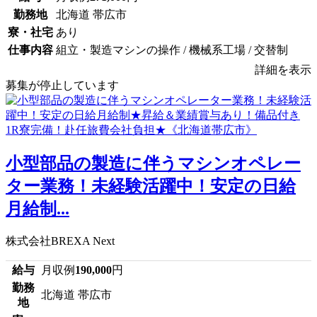
勤務地
北海道 帯広市
寮・社宅
あり
仕事内容
組立・製造マシンの操作 / 機械系工場 / 交替制
詳細を表示
募集が停止しています
小型部品の製造に伴うマシンオペレー
ター業務！未経験活躍中！安定の日給
月給制...
株式会社BREXA Next
給与
月収例
190,000
円
勤務
北海道 帯広市
地