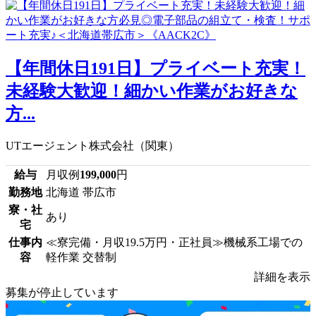
【年間休日191日】プライベート充実！
未経験大歓迎！細かい作業がお好きな
方...
UTエージェント株式会社（関東）
給与
月収例
199,000
円
勤務地
北海道 帯広市
寮・社
あり
宅
仕事内
≪寮完備・月収19.5万円・正社員≫機械系工場での
容
軽作業 交替制
詳細を表示
募集が停止しています