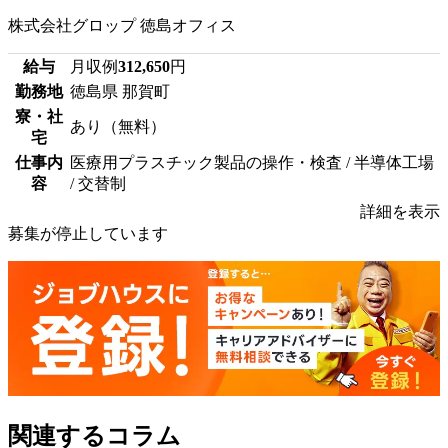
株式会社グロップ 徳島オフィス
給与
月収例
312,650
円
勤務地
徳島県 那賀町
寮・社
あり（無料）
宅
仕事内
医療用プラスチック製品の操作・検査 / 半導体工場
容
/ 交替制
詳細を表示
募集が停止しています
関連するコラム