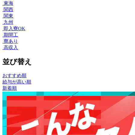
東海
関西
関東
九州
即入寮OK
期間工
寮あり
高収入
並び替え
おすすめ順
給与が高い順
新着順