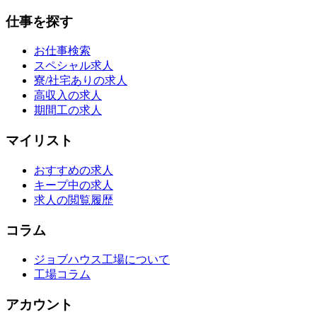
仕事を探す
お仕事検索
スペシャル求人
寮/社宅ありの求人
高収入の求人
期間工の求人
マイリスト
おすすめの求人
キープ中の求人
求人の閲覧履歴
コラム
ジョブハウス工場について
工場コラム
アカウント