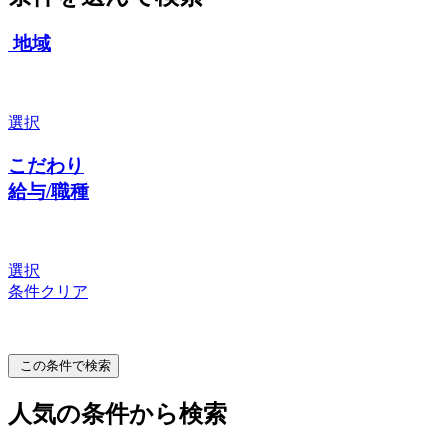
地域
選択
こだわり
給与/職種
選択
条件クリア
この条件で検索
人気の条件から検索