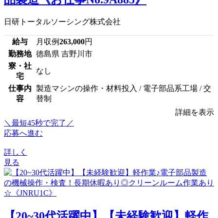
日研トータルソーシング株式会社
給与
月収例
263,000
円
勤務地
徳島県 吉野川市
寮・社
なし
宅
仕事内
製造マシンの操作・材料投入 / 電子部品系工場 / 交
容
替制
詳細を表示
＼最短45秒で完了／
応募へ進む
詳しく
見る
【20~30代活躍中】【未経験歓迎】軽作