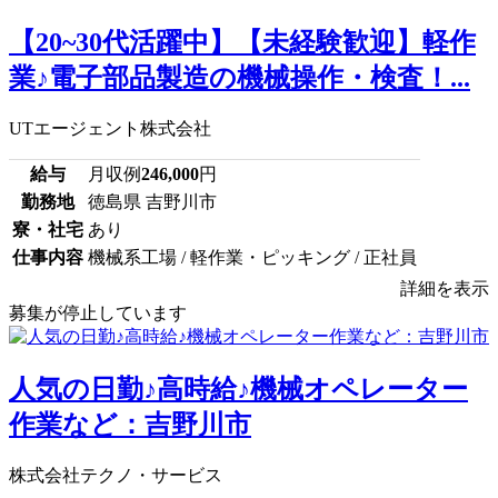
【20~30代活躍中】【未経験歓迎】軽作
業♪電子部品製造の機械操作・検査！...
UTエージェント株式会社
給与
月収例
246,000
円
勤務地
徳島県 吉野川市
寮・社宅
あり
仕事内容
機械系工場 / 軽作業・ピッキング / 正社員
詳細を表示
募集が停止しています
人気の日勤♪高時給♪機械オペレーター
作業など：吉野川市
株式会社テクノ・サービス