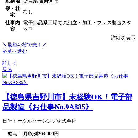
勤務地
徳島県 吉野川市
寮・社
なし
宅
仕事内
電子部品系工場での組立・加工・プレス製造スタ
容
ッフ
詳細を表示
＼最短45秒で完了／
応募へ進む
詳しく
見る
【徳島県吉野川市】未経験OK！電子部
品製造《お仕事No.9A885》
日研トータルソーシング株式会社
給与
月収例
263,000
円