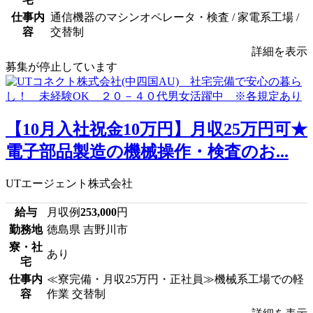
仕事内
通信機器のマシンオペレータ・検査 / 家電系工場 /
容
交替制
詳細を表示
募集が停止しています
【10月入社祝金10万円】月収25万円可★
電子部品製造の機械操作・検査のお...
UTエージェント株式会社
給与
月収例
253,000
円
勤務地
徳島県 吉野川市
寮・社
あり
宅
仕事内
≪寮完備・月収25万円・正社員≫機械系工場での軽
容
作業 交替制