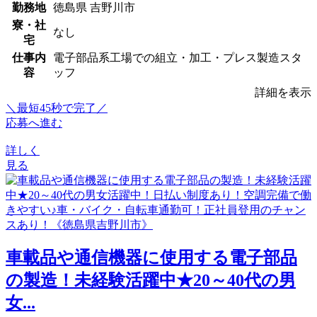
勤務地
徳島県 吉野川市
寮・社
なし
宅
仕事内
電子部品系工場での組立・加工・プレス製造スタ
容
ッフ
詳細を表示
＼最短45秒で完了／
応募へ進む
詳しく
見る
車載品や通信機器に使用する電子部品
の製造！未経験活躍中★20～40代の男
女...