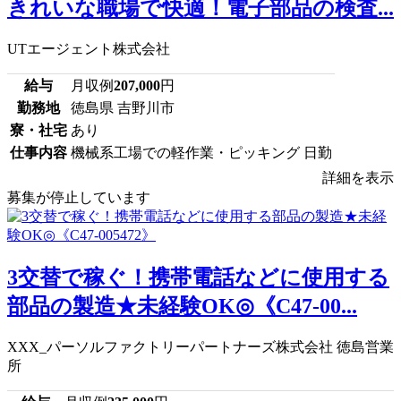
きれいな職場で快適！電子部品の検査...
UTエージェント株式会社
給与
月収例
207,000
円
勤務地
徳島県 吉野川市
寮・社宅
あり
仕事内容
機械系工場での軽作業・ピッキング 日勤
詳細を表示
募集が停止しています
3交替で稼ぐ！携帯電話などに使用する
部品の製造★未経験OK◎《C47-00...
XXX_パーソルファクトリーパートナーズ株式会社 徳島営業
所