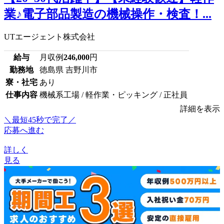
業♪電子部品製造の機械操作・検査！...
UTエージェント株式会社
給与
月収例
246,000
円
勤務地
徳島県 吉野川市
寮・社宅
あり
仕事内容
機械系工場 / 軽作業・ピッキング / 正社員
詳細を表示
＼最短45秒で完了／
応募へ進む
詳しく
見る