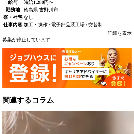
給与
時給
1,280
円〜
勤務地
徳島県 吉野川市
寮・社宅
なし
仕事内容
加工・操作 / 電子部品系工場 / 交替制
詳細を表示
募集が停止しています
関連するコラム