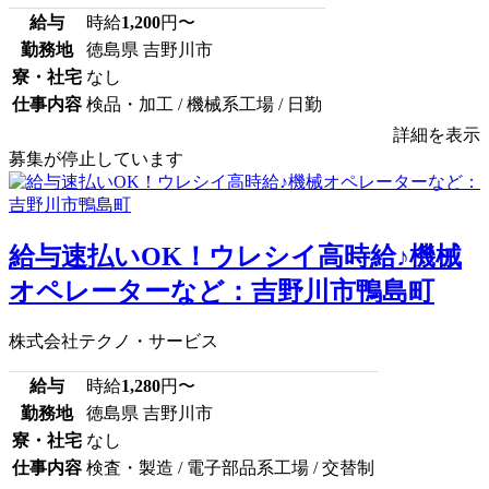
給与
時給
1,200
円〜
勤務地
徳島県 吉野川市
寮・社宅
なし
仕事内容
検品・加工 / 機械系工場 / 日勤
詳細を表示
募集が停止しています
給与速払いOK！ウレシイ高時給♪機械
オペレーターなど：吉野川市鴨島町
株式会社テクノ・サービス
給与
時給
1,280
円〜
勤務地
徳島県 吉野川市
寮・社宅
なし
仕事内容
検査・製造 / 電子部品系工場 / 交替制