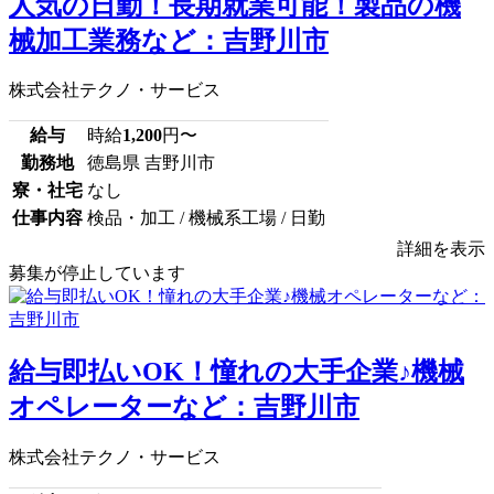
人気の日勤！長期就業可能！製品の機
械加工業務など：吉野川市
株式会社テクノ・サービス
給与
時給
1,200
円〜
勤務地
徳島県 吉野川市
寮・社宅
なし
仕事内容
検品・加工 / 機械系工場 / 日勤
詳細を表示
募集が停止しています
給与即払いOK！憧れの大手企業♪機械
オペレーターなど：吉野川市
株式会社テクノ・サービス