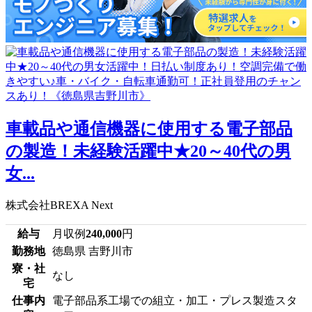
車載品や通信機器に使用する電子部品
の製造！未経験活躍中★20～40代の男
女...
株式会社BREXA Next
給与
月収例
240,000
円
勤務地
徳島県 吉野川市
寮・社
なし
宅
仕事内
電子部品系工場での組立・加工・プレス製造スタ