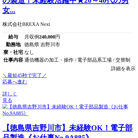
の製造！未経験活躍中★20～40代の男
女...
株式会社BREXA Next
給与
月収例
240,000
円
勤務地
徳島県 吉野川市
寮・社宅
なし
仕事内容
通信機器の加工・操作 / 電子部品系工場 / 交替制
詳細を表示
＼最短45秒で完了／
応募へ進む
詳しく
見る
【徳島県吉野川市】未経験OK！電子部
品製造《お仕事No.9A885》