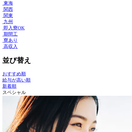
東海
関西
関東
九州
即入寮OK
期間工
寮あり
高収入
並び替え
おすすめ順
給与が高い順
新着順
スペシャル