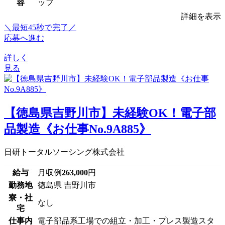
容
ッフ
詳細を表示
＼最短45秒で完了／
応募へ進む
詳しく
見る
【徳島県吉野川市】未経験OK！電子部
品製造《お仕事No.9A885》
日研トータルソーシング株式会社
給与
月収例
263,000
円
勤務地
徳島県 吉野川市
寮・社
なし
宅
仕事内
電子部品系工場での組立・加工・プレス製造スタ