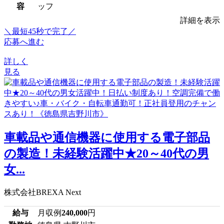
容
ッフ
詳細を表示
＼最短45秒で完了／
応募へ進む
詳しく
見る
車載品や通信機器に使用する電子部品
の製造！未経験活躍中★20～40代の男
女...
株式会社BREXA Next
給与
月収例
240,000
円