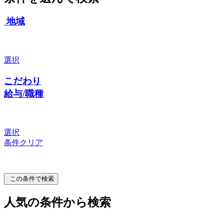
地域
選択
こだわり
給与/職種
選択
条件クリア
この条件で検索
人気の条件から検索