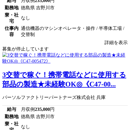
給与
月収例
235,000
円
勤務地
徳島県 吉野川市
寮・社
なし
宅
仕事内
通信機器のマシンオペレータ・操作 / 半導体工場 /
容
交替制
詳細を表示
募集が停止しています
3交替で稼ぐ！携帯電話などに使用する
部品の製造★未経験OK◎《C47-00...
パーソルファクトリーパートナーズ株式会社 兵庫
給与
月収例
235,000
円
勤務地
徳島県 吉野川市
寮・社
なし
宅