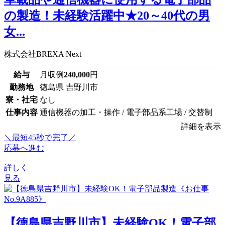
の製造！未経験活躍中★20～40代の男
女...
株式会社BREXA Next
給与
月収例
240,000
円
勤務地
徳島県 吉野川市
寮・社宅
なし
仕事内容
通信機器の加工・操作 / 電子部品系工場 / 交替制
詳細を表示
＼最短45秒で完了／
応募へ進む
詳しく
見る
【徳島県吉野川市】未経験OK！電子部