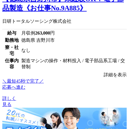
品製造《お仕事No.9A885》
日研トータルソーシング株式会社
給与
月収例
263,000
円
勤務地
徳島県 吉野川市
寮・社
なし
宅
仕事内
製造マシンの操作・材料投入 / 電子部品系工場 / 交
容
替制
詳細を表示
＼最短45秒で完了／
応募へ進む
詳しく
見る