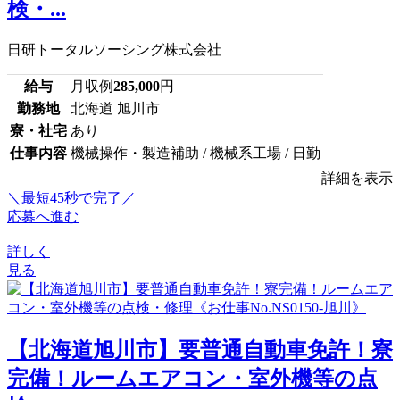
検・...
日研トータルソーシング株式会社
給与
月収例
285,000
円
勤務地
北海道 旭川市
寮・社宅
あり
仕事内容
機械操作・製造補助 / 機械系工場 / 日勤
詳細を表示
＼最短45秒で完了／
応募へ進む
詳しく
見る
【北海道旭川市】要普通自動車免許！寮
完備！ルームエアコン・室外機等の点