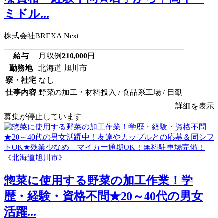
ミドル...
株式会社BREXA Next
給与
月収例
210,000
円
勤務地
北海道 旭川市
寮・社宅
なし
仕事内容
野菜の加工・材料投入 / 食品系工場 / 日勤
詳細を表示
募集が停止しています
惣菜に使用する野菜の加工作業！学
歴・経験・資格不問★20～40代の男女
活躍...