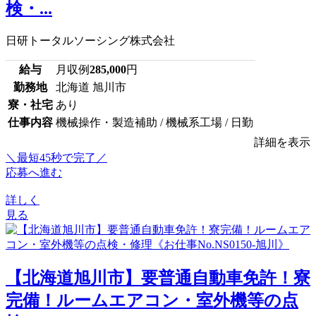
検・...
日研トータルソーシング株式会社
給与
月収例
285,000
円
勤務地
北海道 旭川市
寮・社宅
あり
仕事内容
機械操作・製造補助 / 機械系工場 / 日勤
詳細を表示
＼最短45秒で完了／
応募へ進む
詳しく
見る
【北海道旭川市】要普通自動車免許！寮
完備！ルームエアコン・室外機等の点