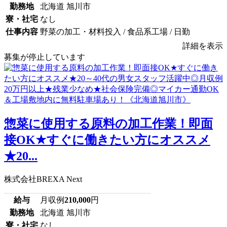
勤務地
北海道 旭川市
寮・社宅
なし
仕事内容
野菜の加工・材料投入 / 食品系工場 / 日勤
詳細を表示
募集が停止しています
惣菜に使用する原料の加工作業！即面
接OK★すぐに働きたい方にオススメ
★20...
株式会社BREXA Next
給与
月収例
210,000
円
勤務地
北海道 旭川市
寮・社宅
なし