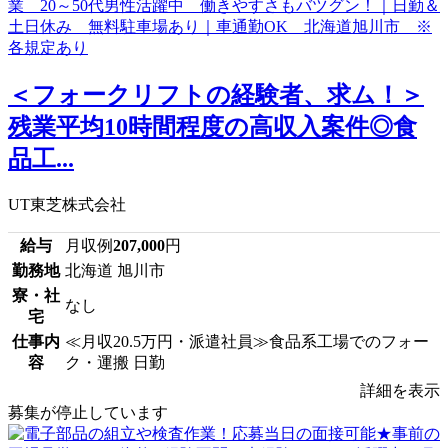
＜フォークリフトの経験者、求ム！＞
残業平均10時間程度の高収入案件◎食
品工...
UT東芝株式会社
給与
月収例
207,000
円
勤務地
北海道 旭川市
寮・社
なし
宅
仕事内
≪月収20.5万円・派遣社員≫食品系工場でのフォー
容
ク・運搬 日勤
詳細を表示
募集が停止しています