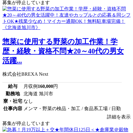
募集が停止しています
惣菜に使用する野菜の加工作業！学
歴・経験・資格不問★20～40代の男女
活躍...
株式会社BREXA Next
給与
月収例
160,000
円
勤務地
北海道 旭川市
寮・社宅
なし
仕事内容
メンマ・野菜の検品・加工 / 食品系工場 / 日勤
詳細を表示
募集が停止しています