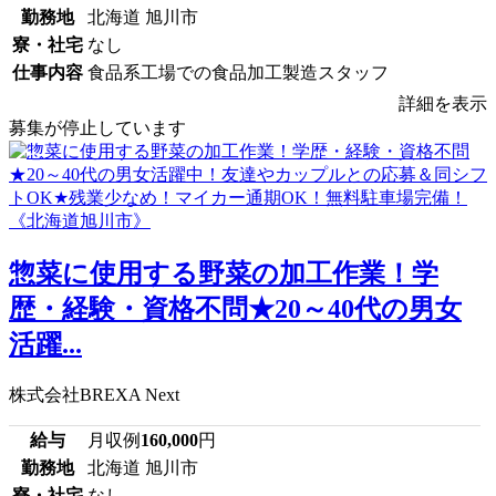
勤務地
北海道 旭川市
寮・社宅
なし
仕事内容
食品系工場での食品加工製造スタッフ
詳細を表示
募集が停止しています
惣菜に使用する野菜の加工作業！学
歴・経験・資格不問★20～40代の男女
活躍...
株式会社BREXA Next
給与
月収例
160,000
円
勤務地
北海道 旭川市
寮・社宅
なし