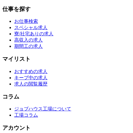
仕事を探す
お仕事検索
スペシャル求人
寮/社宅ありの求人
高収入の求人
期間工の求人
マイリスト
おすすめの求人
キープ中の求人
求人の閲覧履歴
コラム
ジョブハウス工場について
工場コラム
アカウント