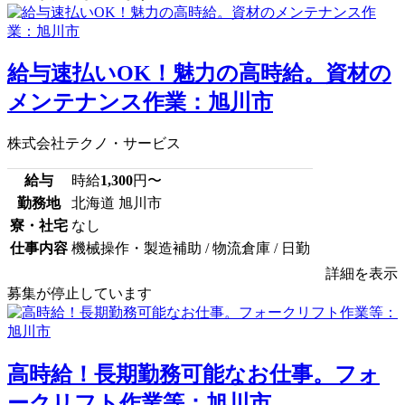
給与速払いOK！魅力の高時給。資材の
メンテナンス作業：旭川市
株式会社テクノ・サービス
給与
時給
1,300
円〜
勤務地
北海道 旭川市
寮・社宅
なし
仕事内容
機械操作・製造補助 / 物流倉庫 / 日勤
詳細を表示
募集が停止しています
高時給！長期勤務可能なお仕事。フォ
ークリフト作業等：旭川市