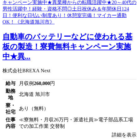
自動車のバッテリーなどに使われる基
板の製造！寮費無料キャンペーン実施
中★異...
株式会社BREXA Next
給与
月収例
260,000
円
勤務
北海道 旭川市
地
寮・
あり（無料）
社宅
仕事
≪寮無料・月収26万円・派遣社員≫電子部品系工場
内容
での加工作業 交替制
詳細を表示