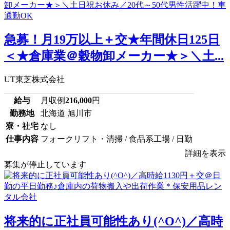
急募！月19万以上＋交★年間休日125日
＜★倉庫業＠穀物卸メーカー★＞＼土...
UT東芝株式会社
給与
月収例
216,000
円
勤務地
北海道 旭川市
寮・社宅
なし
仕事内容
フォークリフト・清掃 / 食品系工場 / 日勤
詳細を表示
募集が停止しています
将来的に正社員可能性あり(^O^)／高時