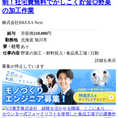
制！社宅費無料でかしこく貯金◎野菜
の加工作業
株式会社BREXA Next
給与
月収例
210,000
円
勤務地
北海道 旭川市
寮・社宅
あり
仕事内容
野菜の加工・材料投入 / 食品系工場 / 日勤
詳細を表示
募集が停止しています