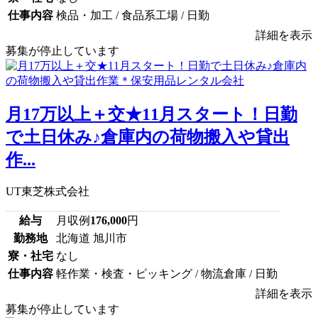
仕事内容
検品・加工 / 食品系工場 / 日勤
詳細を表示
募集が停止しています
月17万以上＋交★11月スタート！日勤
で土日休み♪倉庫内の荷物搬入や貸出
作...
UT東芝株式会社
給与
月収例
176,000
円
勤務地
北海道 旭川市
寮・社宅
なし
仕事内容
軽作業・検査・ピッキング / 物流倉庫 / 日勤
詳細を表示
募集が停止しています