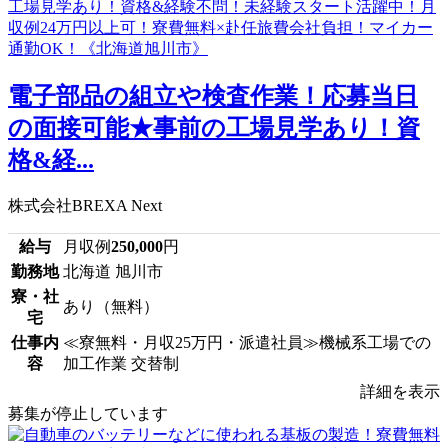
電子部品の組立や検査作業！応募当日
の面接可能★事前の工場見学あり！資
格&経...
株式会社BREXA Next
給与
月収例
250,000
円
勤務地
北海道 旭川市
寮・社
あり（無料）
宅
仕事内
≪寮無料・月収25万円・派遣社員≫機械系工場での
容
加工作業 交替制
詳細を表示
募集が停止しています