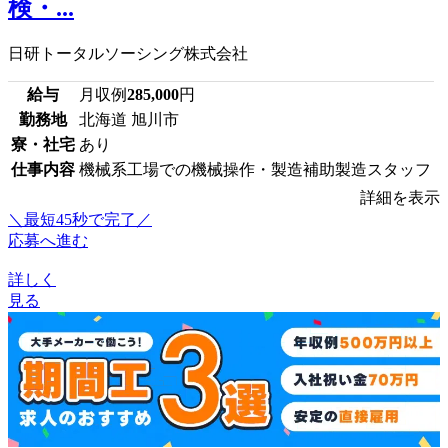
検・...
日研トータルソーシング株式会社
給与
月収例
285,000
円
勤務地
北海道 旭川市
寮・社宅
あり
仕事内容
機械系工場での機械操作・製造補助製造スタッフ
詳細を表示
＼最短45秒で完了／
応募へ進む
詳しく
見る