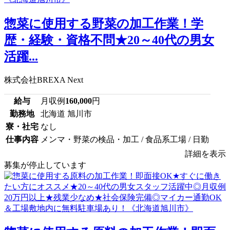
惣菜に使用する野菜の加工作業！学
歴・経験・資格不問★20～40代の男女
活躍...
株式会社BREXA Next
給与
月収例
160,000
円
勤務地
北海道 旭川市
寮・社宅
なし
仕事内容
メンマ・野菜の検品・加工 / 食品系工場 / 日勤
詳細を表示
募集が停止しています