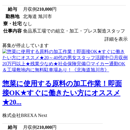
給与
月収例
210,000
円
勤務地
北海道 旭川市
寮・社宅
なし
仕事内容
食品系工場での組立・加工・プレス製造スタッフ
詳細を表示
募集が停止しています
惣菜に使用する原料の加工作業！即面
接OK★すぐに働きたい方にオススメ
★20...
株式会社BREXA Next
給与
月収例
210,000
円