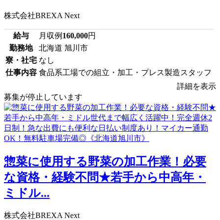
株式会社BREXA Next
給与
月収例
160,000
円
勤務地
北海道 旭川市
寮・社宅
なし
仕事内容
食品系工場での組立・加工・プレス製造スタッフ
詳細を表示
募集が停止しています
惣菜に使用する野菜の加工作業！必要
な資格・経験不問★若手から中高年・
ミドル...
株式会社BREXA Next