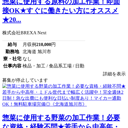
惣菜に使用する原料の加工作業！即面
接OK★すぐに働きたい方にオススメ
★20...
株式会社BREXA Next
給与
月収例
210,000
円
勤務地
北海道 旭川市
寮・社宅
なし
仕事内容
検品・加工 / 食品系工場 / 日勤
詳細を表示
募集が停止しています
惣菜に使用する野菜の加工作業！必要
な資格・経験不問★若手から中高年・