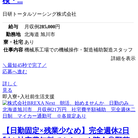
検・...
日研トータルソーシング株式会社
給与
月収例
285,000
円
勤務地
北海道 旭川市
寮・社宅
あり
仕事内容
機械系工場での機械操作・製造補助製造スタッフ
詳細を表示
＼最短45秒で完了／
応募へ進む
詳しく
見る
即入寮+入社前生活支援
【日勤固定×残業少なめ】完全週休2日