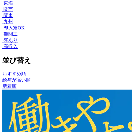
東海
関西
関東
九州
即入寮OK
期間工
寮あり
高収入
並び替え
おすすめ順
給与が高い順
新着順