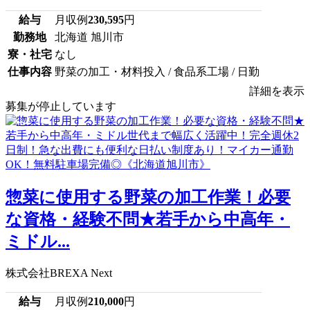
給与
月収例
230,595
円
勤務地
北海道 旭川市
寮・社宅
なし
仕事内容
野菜の加工・材料投入 / 食品系工場 / 日勤
詳細を表示
募集が停止しています
惣菜に使用する野菜の加工作業！必要
な資格・経験不問★若手から中高年・
ミドル...
株式会社BREXA Next
給与
月収例
210,000
円