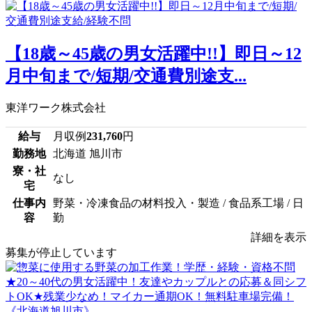
【18歳～45歳の男女活躍中!!】即日～12
月中旬まで/短期/交通費別途支...
東洋ワーク株式会社
給与
月収例
231,760
円
勤務地
北海道 旭川市
寮・社
なし
宅
仕事内
野菜・冷凍食品の材料投入・製造 / 食品系工場 / 日
容
勤
詳細を表示
募集が停止しています