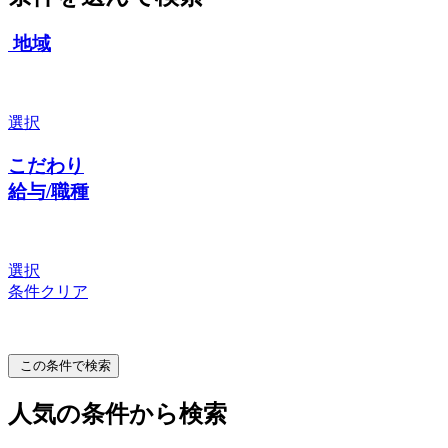
地域
選択
こだわり
給与/職種
選択
条件クリア
この条件で検索
人気の条件から検索