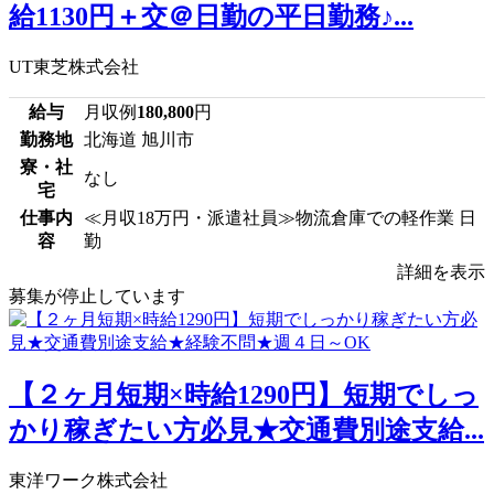
給1130円＋交＠日勤の平日勤務♪...
UT東芝株式会社
給与
月収例
180,800
円
勤務地
北海道 旭川市
寮・社
なし
宅
仕事内
≪月収18万円・派遣社員≫物流倉庫での軽作業 日
容
勤
詳細を表示
募集が停止しています
【２ヶ月短期×時給1290円】短期でしっ
かり稼ぎたい方必見★交通費別途支給...
東洋ワーク株式会社