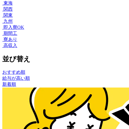
東海
関西
関東
九州
即入寮OK
期間工
寮あり
高収入
並び替え
おすすめ順
給与が高い順
新着順