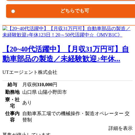
どちらでも可
【20~40代活躍中】【月収31万円可】自
動車部品の製造／未経験歓迎♪年休...
UTエージェント株式会社
給与
月収例
310,000
円
勤務地
山口県 山陽小野田市
寮・社
あり
宅
仕事内
自動車系工場での機械操作・製造オペレーター 交
容
替制
詳細を表示
募集が停止しています