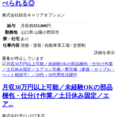
べられる◎
株式会社綜合キャリアオプション
給与
月収例
353,000
円
勤務地
山口県 山陽小野田市
寮・社宅
あり
仕事内容
溶接・塗装 / 自動車系工場 / 交替制
詳細を表示
募集が停止しています
月収30万円以上可能／未経験OKの部品
梱包・仕分け作業／土日休み固定／エ
ア...
株式会社平山 山口支店