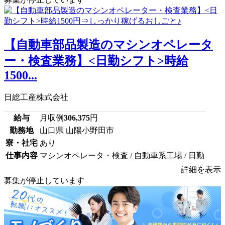
【自動車部品製造のマシンオペレータ
ー・検査業務】<日勤シフト>時給
1500...
日総工産株式会社
給与
月収例
306,375
円
勤務地
山口県 山陽小野田市
寮・社宅
あり
仕事内容
マシンオペレータ・検査 / 自動車系工場 / 日勤
詳細を表示
募集が停止しています