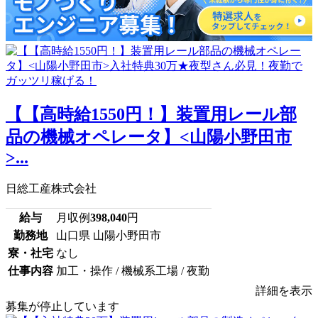
【【高時給1550円！】装置用レール部
品の機械オペレータ】<山陽小野田市
>...
日総工産株式会社
給与
月収例
398,040
円
勤務地
山口県 山陽小野田市
寮・社宅
なし
仕事内容
加工・操作 / 機械系工場 / 夜勤
詳細を表示
募集が停止しています