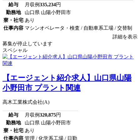
給与
月収例
335,234
円
勤務地
山口県 山陽小野田市
寮・社宅
あり
仕事内容
マシンオペレータ・検査 / 自動車系工場 / 交替制
詳細を表示
募集が停止しています
スペシャル
【エージェント紹介求人】山口県山陽
小野田市 プラント関連
高木工業株式会社(A)
給与
月収例
320,875
円
勤務地
山口県 山陽小野田市
寮・社宅
あり
仕事内容
管理 / 化学系工場 / 日勤