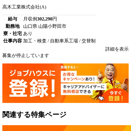
高木工業株式会社(A)
給与
月収例
302,290
円
勤務地
山口県 山陽小野田市
寮・社宅
あり
仕事内容
加工・検査 / 自動車系工場 / 交替制
詳細を表示
募集が停止しています
関連する特集ページ