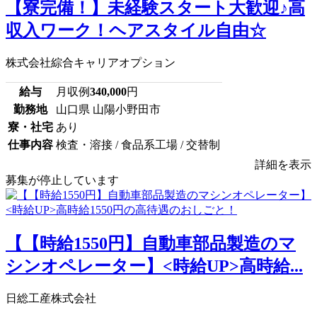
【寮完備！】未経験スタート大歓迎♪高
収入ワーク！ヘアスタイル自由☆
株式会社綜合キャリアオプション
給与
月収例
340,000
円
勤務地
山口県 山陽小野田市
寮・社宅
あり
仕事内容
検査・溶接 / 食品系工場 / 交替制
詳細を表示
募集が停止しています
【【時給1550円】自動車部品製造のマ
シンオペレーター】<時給UP>高時給...
日総工産株式会社