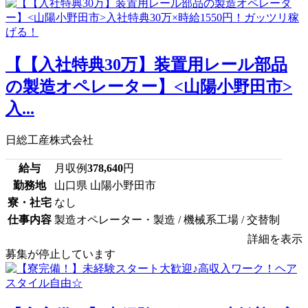
【【入社特典30万】装置用レール部品
の製造オペレーター】<山陽小野田市>
入...
日総工産株式会社
給与
月収例
378,640
円
勤務地
山口県 山陽小野田市
寮・社宅
なし
仕事内容
製造オペレーター・製造 / 機械系工場 / 交替制
詳細を表示
募集が停止しています