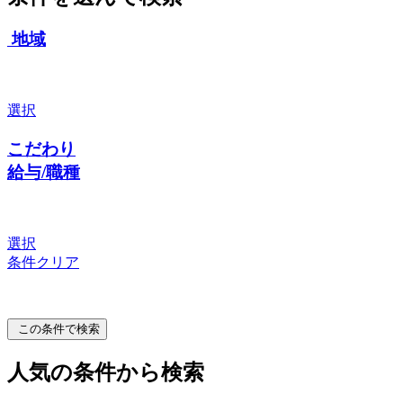
地域
選択
こだわり
給与/職種
選択
条件クリア
この条件で検索
人気の条件から検索