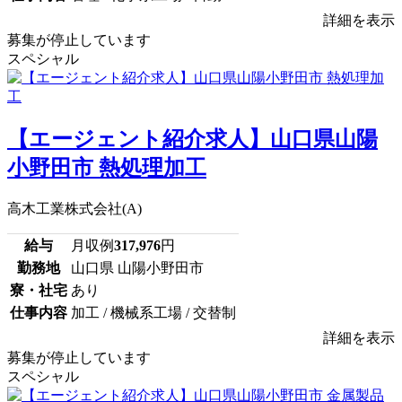
詳細を表示
募集が停止しています
スペシャル
【エージェント紹介求人】山口県山陽
小野田市 熱処理加工
高木工業株式会社(A)
給与
月収例
317,976
円
勤務地
山口県 山陽小野田市
寮・社宅
あり
仕事内容
加工 / 機械系工場 / 交替制
詳細を表示
募集が停止しています
スペシャル