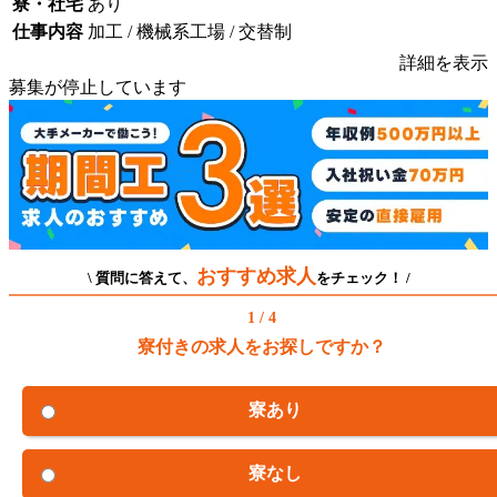
寮・社宅
あり
仕事内容
加工 / 機械系工場 / 交替制
詳細を表示
募集が停止しています
おすすめ求人
\ 質問に答えて、
をチェック！ /
1 / 4
寮付きの求人をお探しですか？
寮あり
寮なし