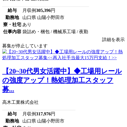
給与
月収例
305,396
円
勤務地
山口県 山陽小野田市
寮・社宅
あり
仕事内容
袋詰め・梱包 / 機械系工場 / 夜勤
詳細を表示
募集が停止しています
【20~30代男女活躍中】◆工場用レール
の強度アップ！熱処理加工スタッフ
募...
高木工業株式会社
給与
月収例
317,976
円
勤務地
山口県 山陽小野田市