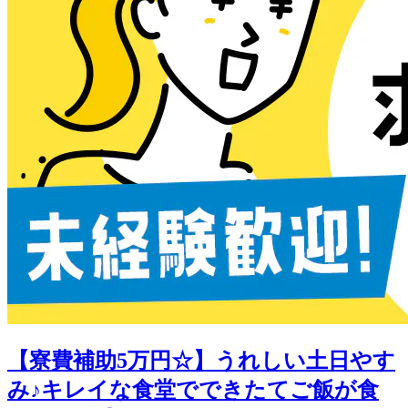
【寮費補助5万円☆】うれしい土日やす
み♪キレイな食堂でできたてご飯が食