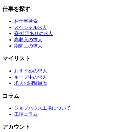
仕事を探す
お仕事検索
スペシャル求人
寮/社宅ありの求人
高収入の求人
期間工の求人
マイリスト
おすすめの求人
キープ中の求人
求人の閲覧履歴
コラム
ジョブハウス工場について
工場コラム
アカウント